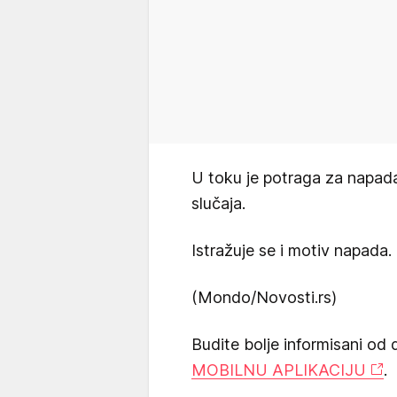
U toku je potraga za napada
slučaja.
Istražuje se i motiv napada.
(Mondo/Novosti.rs)
Budite bolje informisani od 
MOBILNU APLIKACIJU
.