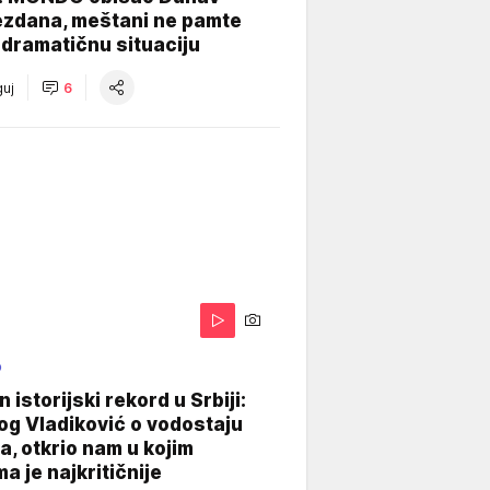
ezdana, meštani ne pamte
dramatičnu situaciju
uj
6
O
 istorijski rekord u Srbiji:
og Vladiković o vodostaju
, otkrio nam u kojim
a je najkritičnije