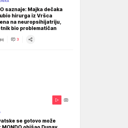
ONIKA
 saznaje: Majka dečaka
e ubio hirurga iz Vršca
na na neuropsihijatriju,
tnik bio problematičan
uj
3
O
vatske se gotovo može
: MONDO obišao Dunav