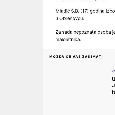
Mladić S.B. (17) godina izb
u Obrenovcu.
Za sada nepoznata osoba je
maloletnika.
MOŽDA ĆE VAS ZANIMATI
Z
U
J
i