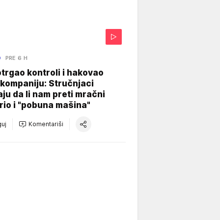
O
PRE 6 H
otrgao kontroli i hakovao
kompaniju: Stručnjaci
aju da li nam preti mračni
io i "pobuna mašina"
uj
Komentariši