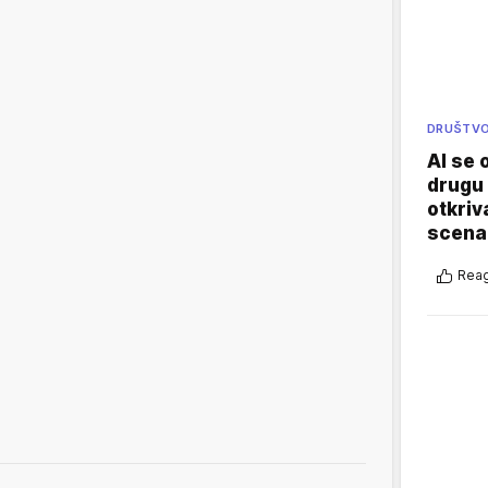
DRUŠTV
AI se 
drugu 
otkriv
scenar
Reag