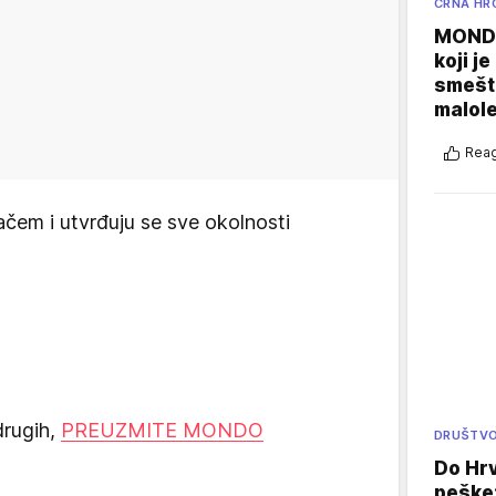
CRNA HR
MONDO
koji j
smešte
malole
Reag
čem i utvrđuju se sve okolnosti
drugih,
PREUZMITE MONDO
DRUŠTV
Do Hr
peške