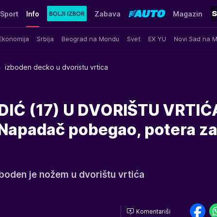
Sport
Info
Zabava
Magazin
Ekonomija
Srbija
Beograd na Mondu
Svet
EX YU
Novi Sad na 
izboden decko u dvoristu vrtica
IĆ (17) U DVORIŠTU VRTIĆ
apadač pobegao, potera z
zboden je nožem u dvorištu vrtića
Komentariši