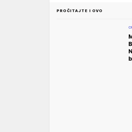
PROČITAJTE I OVO
C
N
b