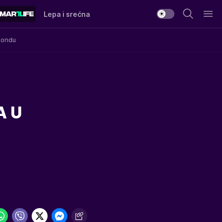
Lepa i srećna
Mondu
A U
a