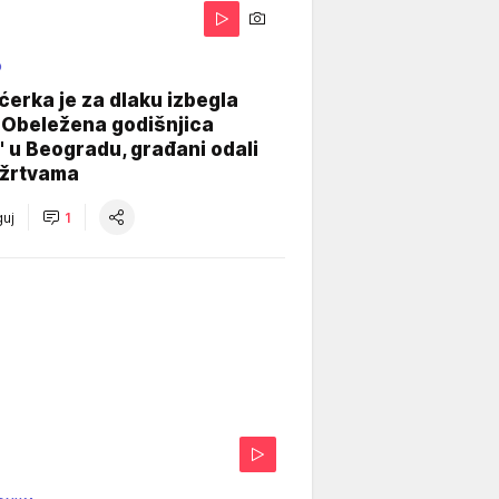
O
ćerka je za dlaku izbegla
 Obeležena godišnjica
" u Beogradu, građani odali
 žrtvama
uj
1