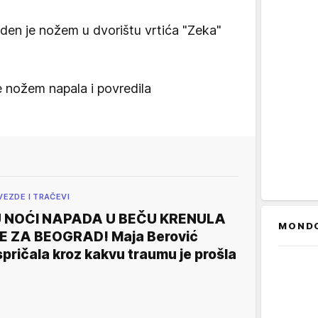
oden je nožem u dvorištu vrtića "Zeka"
 nožem napala i povredila
VEZDE I TRAČEVI
 NOĆI NAPADA U BEČU KRENULA
MOND
E ZA BEOGRAD! Maja Berović
spričala kroz kakvu traumu je prošla