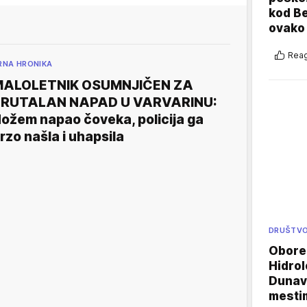
kod B
ovako 
Reag
RNA HRONIKA
MALOLETNIK OSUMNJIČEN ZA
BRUTALAN NAPAD U VARVARINU:
ožem napao čoveka, policija ga
rzo našla i uhapsila
DRUŠTV
Oboren
Hidrol
Dunava
mestim