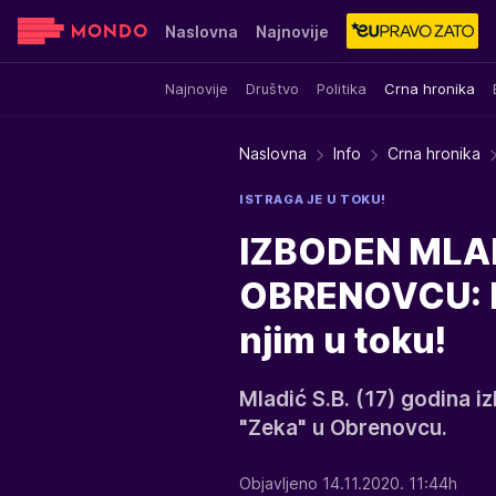
Naslovna
Najnovije
Najnovije
Društvo
Politika
Crna hronika
Sensa
Stvar ukusa
Yumama
Naslovna
Info
Crna hronika
ISTRAGA JE U TOKU!
IZBODEN MLAD
OBRENOVCU: N
njim u toku!
Mladić S.B. (17) godina i
"Zeka" u Obrenovcu.
Objavljeno 14.11.2020. 11:44h