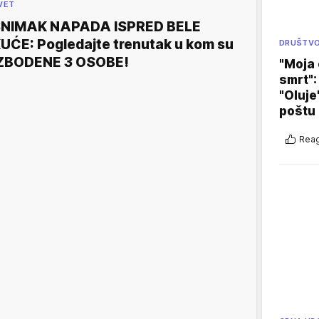
VET
NIMAK NAPADA ISPRED BELE
UĆE: Pogledajte trenutak u kom su
DRUŠTV
ZBODENE 3 OSOBE!
"Moja 
smrt":
"Oluje
poštu
Reag