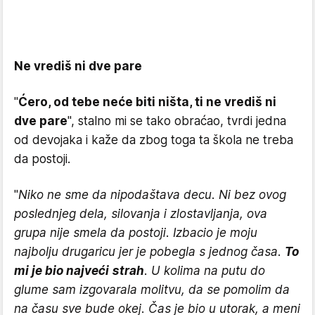
Ne vrediš ni dve pare
"
Ćero, od tebe neće biti ništa, ti ne vrediš ni
dve pare
", stalno mi se tako obraćao, tvrdi jedna
od devojaka i kaže da zbog toga ta škola ne treba
da postoji.
"
Niko ne sme da nipodaštava decu. Ni bez ovog
poslednjeg dela, silovanja i zlostavljanja, ova
grupa nije smela da postoji. Izbacio je moju
najbolju drugaricu jer je pobegla s jednog časa.
To
mi je bio najveći strah
. U kolima na putu do
glume sam izgovarala molitvu, da se pomolim da
na času sve bude okej. Čas je bio u utorak, a meni