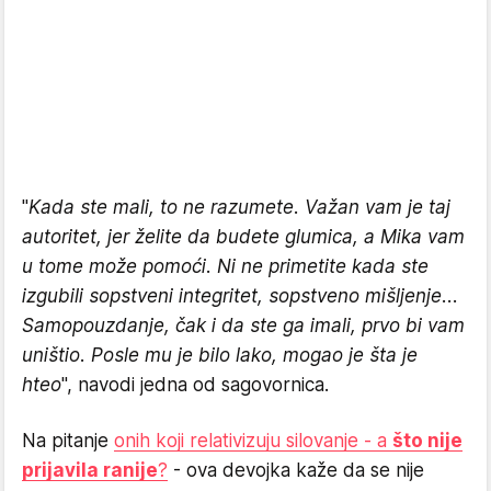
"
Kada ste mali, to ne razumete. Važan vam je taj
autoritet, jer želite da budete glumica, a Mika vam
u tome može pomoći. Ni ne primetite kada ste
izgubili sopstveni integritet, sopstveno mišljenje...
Samopouzdanje, čak i da ste ga imali, prvo bi vam
uništio. Posle mu je bilo lako, mogao je šta je
hteo
", navodi jedna od sagovornica.
Na pitanje
onih koji relativizuju silovanje - a
što nije
prijavila ranije
?
- ova devojka kaže da se nije