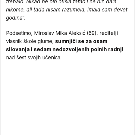
trebalo. Nikad ne bih otišla tamo i ne bih dala
nikome, ali tada nisam razumela, imala sam devet
godina
".
Podsetimo, Miroslav Mika Aleksić (69), reditelj i
vlasnik škole glume,
sumnjiči se za osam
silovanja i sedam nedozvoljenih polnih radnji
nad šest svojih učenica.