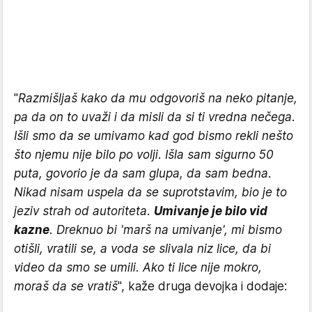
"
Razmišljaš kako da mu odgovoriš na neko pitanje,
pa da on to uvaži i da misli da si ti vredna nečega.
Išli smo da se umivamo kad god bismo rekli nešto
što njemu nije bilo po volji. Išla sam sigurno 50
puta, govorio je da sam glupa, da sam bedna.
Nikad nisam uspela da se suprotstavim, bio je to
jeziv strah od autoriteta.
Umivanje je bilo vid
kazne
. Dreknuo bi 'marš na umivanje', mi bismo
otišli, vratili se, a voda se slivala niz lice, da bi
video da smo se umili. Ako ti lice nije mokro,
moraš da se vratiš
", kaže druga devojka i dodaje: