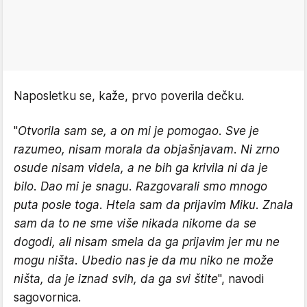
Naposletku se, kaže, prvo poverila dečku.
"
Otvorila sam se, a on mi je pomogao. Sve je
razumeo, nisam morala da objašnjavam. Ni zrno
osude nisam videla, a ne bih ga krivila ni da je
bilo. Dao mi je snagu. Razgovarali smo mnogo
puta posle toga. Htela sam da prijavim Miku. Znala
sam da to ne sme više nikada nikome da se
dogodi, ali nisam smela da ga prijavim jer mu ne
mogu ništa. Ubedio nas je da mu niko ne može
ništa, da je iznad svih, da ga svi štite
", navodi
sagovornica.