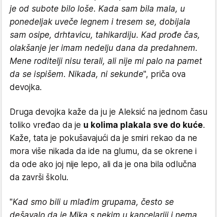
je od subote bilo loše. Kada sam bila mala, u
ponedeljak uveče legnem i tresem se, dobijala
sam osipe, drhtavicu, tahikardiju. Kad prođe čas,
olakšanje jer imam nedelju dana da predahnem.
Mene roditelji nisu terali, ali nije mi palo na pamet
da se ispišem. Nikada, ni sekunde
", priča ova
devojka.
Druga devojka kaže da ju je Aleksić na jednom času
toliko vređao da je
u kolima plakala sve do kuće
.
Kaže, tata je pokušavajući da je smiri rekao da ne
mora više nikada da ide na glumu, da se okrene i
da ode ako joj nije lepo, ali da je ona bila odlučna
da završi školu.
"
Kad smo bili u mlađim grupama, često se
dešavalo da je Mika s nekim u kancelariji i nema