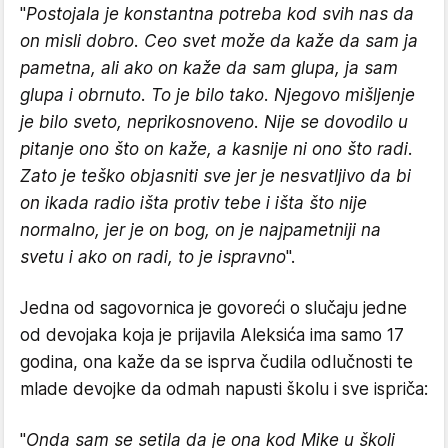
"
Postojala je konstantna potreba kod svih nas da
on misli dobro. Ceo svet može da kaže da sam ja
pametna, ali ako on kaže da sam glupa, ja sam
glupa i obrnuto. To je bilo tako. Njegovo mišljenje
je bilo sveto, neprikosnoveno. Nije se dovodilo u
pitanje ono što on kaže, a kasnije ni ono što radi.
Zato je teško objasniti sve jer je nesvatljivo da bi
on ikada radio išta protiv tebe i išta što nije
normalno, jer je on bog, on je najpametniji na
svetu i ako on radi, to je ispravno
".
Jedna od sagovornica je govoreći o slučaju jedne
od devojaka koja je prijavila Aleksića ima samo 17
godina, ona kaže da se isprva čudila odlučnosti te
mlade devojke da odmah napusti školu i sve ispriča:
"
Onda sam se setila da je ona kod Mike u školi