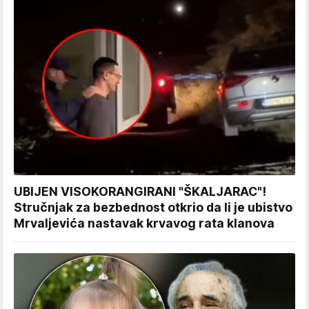
UBIJEN VISOKORANGIRANI "ŠKALJARAC"!
Stručnjak za bezbednost otkrio da li je ubistvo
Mrvaljevića nastavak krvavog rata klanova