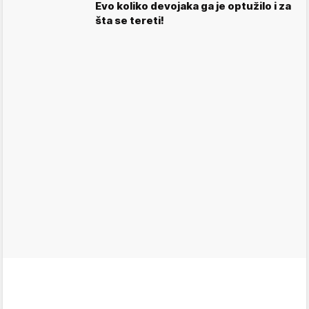
Evo koliko devojaka ga je optužilo i za
šta se tereti!