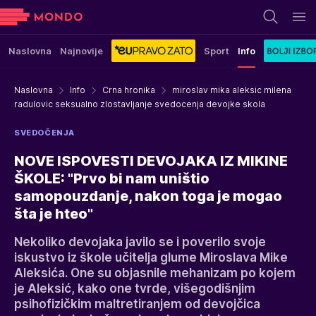
Naslovna
Najnovije
Sport
Info
Naslovna
Info
Crna hronika
miroslav mika aleksic milena
radulovic seksualno zlostavljanje svedocenja devojke skola
SVEDOČENJA
NOVE ISPOVESTI DEVOJAKA IZ MIKINE
ŠKOLE: "Prvo bi nam uništio
samopouzdanje, nakon toga je mogao
šta je hteo"
Nekoliko devojaka javilo se i poverilo svoje
iskustvo iz škole učitelja glume Miroslava Mike
Aleksića. One su objasnile mehanizam po kojem
je Aleksić, kako one tvrde, višegodišnjim
psihofizičkim maltretiranjem od devojčica