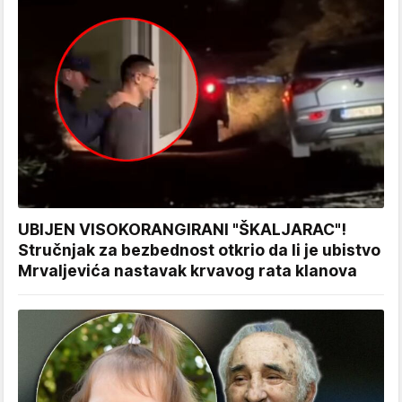
UBIJEN VISOKORANGIRANI "ŠKALJARAC"!
Stručnjak za bezbednost otkrio da li je ubistvo
Mrvaljevića nastavak krvavog rata klanova