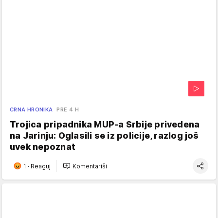
CRNA HRONIKA
PRE 4 H
Trojica pripadnika MUP-a Srbije privedena
na Jarinju: Oglasili se iz policije, razlog još
uvek nepoznat
1
·
Reaguj
Komentariši