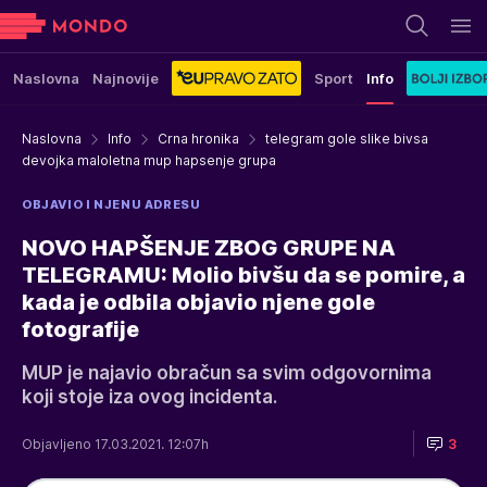
Naslovna
Najnovije
Sport
Info
Naslovna
Info
Crna hronika
telegram gole slike bivsa
devojka maloletna mup hapsenje grupa
OBJAVIO I NJENU ADRESU
NOVO HAPŠENJE ZBOG GRUPE NA
TELEGRAMU: Molio bivšu da se pomire, a
kada je odbila objavio njene gole
fotografije
MUP je najavio obračun sa svim odgovornima
koji stoje iza ovog incidenta.
Objavljeno 17.03.2021. 12:07h
3