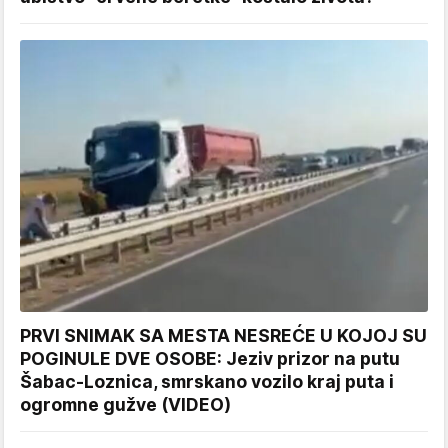
PRVI SNIMAK SA MESTA NESREĆE U KOJOJ SU
POGINULE DVE OSOBE: Jeziv prizor na putu
Šabac-Loznica, smrskano vozilo kraj puta i
ogromne gužve (VIDEO)