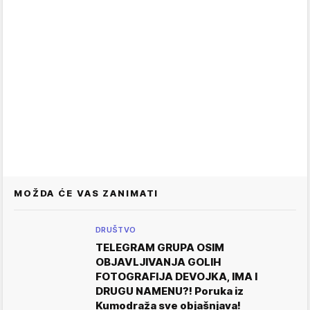
MOŽDA ĆE VAS ZANIMATI
DRUŠTVO
TELEGRAM GRUPA OSIM
OBJAVLJIVANJA GOLIH
FOTOGRAFIJA DEVOJKA, IMA I
DRUGU NAMENU?! Poruka iz
Kumodraža sve objašnjava!