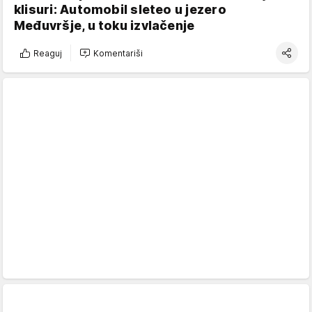
klisuri: Automobil sleteo u jezero
Međuvršje, u toku izvlačenje
Reaguj
Komentariši