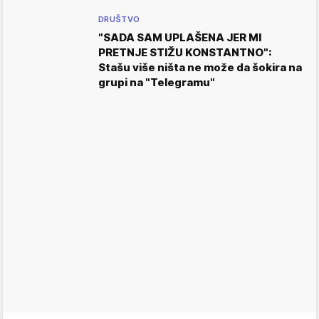
DRUŠTVO
"SADA SAM UPLAŠENA JER MI
PRETNJE STIŽU KONSTANTNO":
Stašu više ništa ne može da šokira na
grupi na "Telegramu"