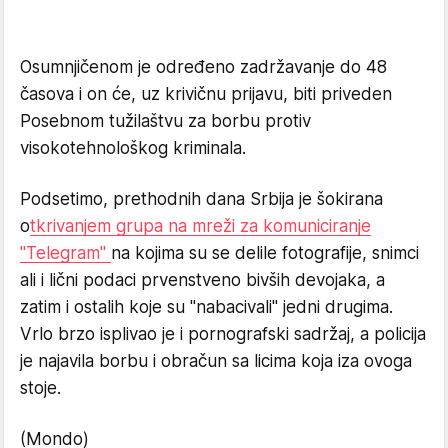
Osumnjičenom je određeno zadržavanje do 48
časova i on će, uz krivičnu prijavu, biti priveden
Posebnom tužilaštvu za borbu protiv
visokotehnološkog kriminala.
Podsetimo, prethodnih dana Srbija je šokirana
o
tkrivanjem grupa na mreži za komuniciranje
"Telegram"
na kojima su se delile fotografije, snimci
ali i lični podaci prvenstveno bivših devojaka, a
zatim i ostalih koje su "nabacivali" jedni drugima.
Vrlo brzo isplivao je i pornografski sadržaj, a policija
je najavila borbu i obračun sa licima koja iza ovoga
stoje.
(Mondo)