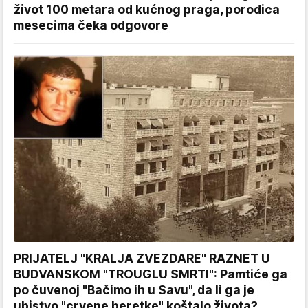
život 100 metara od kućnog praga, porodica
mesecima čeka odgovore
PRIJATELJ "KRALJA ZVEZDARE" RAZNET U
BUDVANSKOM "TROUGLU SMRTI": Pamtiće ga
po čuvenoj "Bačimo ih u Savu", da li ga je
ubistvo "crvene beretke" koštalo života?