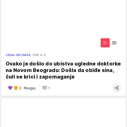
CRNA HRONIKA
PRE 6 H
Ovako je došlo do ubistva ugledne doktorke
na Novom Beogradu: Došla da obiđe sina,
čuli se krici i zapomaganje
2
·
Reaguj
1