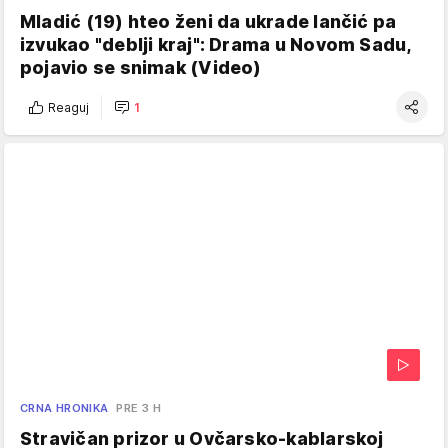
Mladić (19) hteo ženi da ukrade lančić pa
izvukao "deblji kraj": Drama u Novom Sadu,
pojavio se snimak (Video)
Reaguj
1
CRNA HRONIKA
PRE 3 H
Stravičan prizor u Ovčarsko-kablarskoj