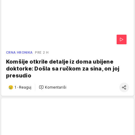
CRNA HRONIKA
PRE 2 H
Komšije otkrile detalje iz doma ubijene
doktorke: Došla sa ručkom za sina, on joj
presudio
1
·
Reaguj
Komentariši