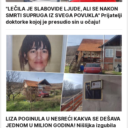
"LEČILA JE SLABOVIDE LJUDE, ALI SE NAKON
SMRTI SUPRUGA IZ SVEGA POVUKLA" Prijatelji
doktorke kojoj je presudio sin u očaju!
LIZA POGINULA U NESREĆI KAKVA SE DEŠAVA
JEDNOM U MILION GODINA! Nišlijka izgubila