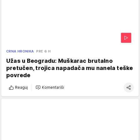
CRNA HRONIKA
PRE 6 H
Užas u Beogradu: Muškarac brutalno
pretučen, trojica napadača mu nanela teške
povrede
Reaguj
Komentariši