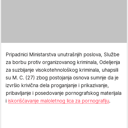
Pripadnici Ministarstva unutrašnjih poslova, Službe
za borbu protiv organizovanog kriminala, Odeljenja
za suzbijanje visokotehnološkog kriminala, uhapsili
su M. C. (27) zbog postojanja osnova sumnje da je
izvršio krivična dela proganjanje i prikazivanje,
pribavljanje i posedovanje pornografskog materijala
i
iskorišćavanje maloletnog lica za pornografiju
.