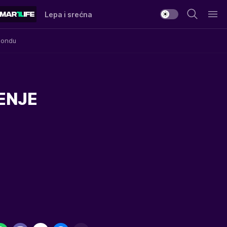
Lepa i srećna
Mondu
ENJE