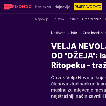
Naslovna
Najnovije
Najnovije
Društvo
Politika
Crna hronika
Sensa
Stvar ukusa
Yumama
Naslovna
Info
Crna hronika
VELJA NEVOL
OD "DŽEJA": Isp
Ritopeku - tr
Čovek Velje Nevolje koji
članova zločinačkog klan
mašinu za mlevenje mesa, 
najstrašniji način završili