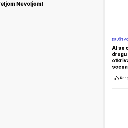
eljom Nevoljom!
DRUŠTV
AI se 
drugu 
otkriv
scenar
Reag