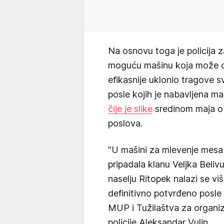
Na osnovu toga je policija za
moguću mašinu koja može da
efikasnije uklonio tragove s
posle kojih je nabavljena ma
čije je slike
sredinom maja ob
poslova.
"U mašini za mlevenje mesa 
pripadala klanu Veljka Beli
naselju Ritopek nalazi se vi
definitivno potvrđeno posle 
MUP i Tužilaštva za organiz
policije Aleksandar Vulin.