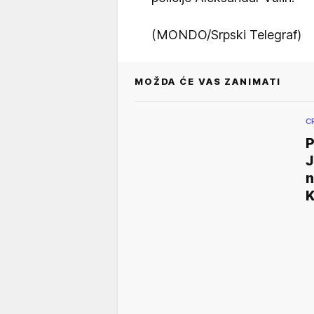
(MONDO/Srpski Telegraf)
MOŽDA ĆE VAS ZANIMATI
C
J
n
K