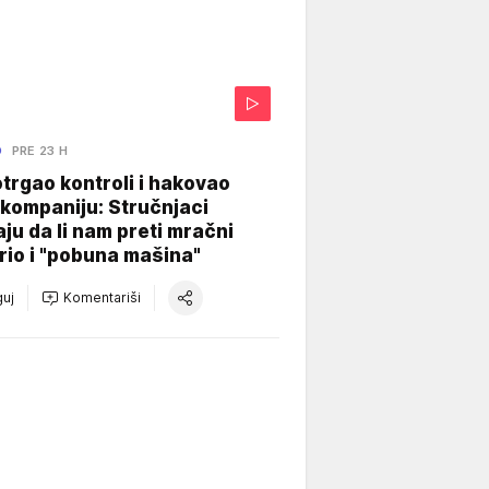
O
PRE 23 H
otrgao kontroli i hakovao
kompaniju: Stručnjaci
aju da li nam preti mračni
io i "pobuna mašina"
uj
Komentariši