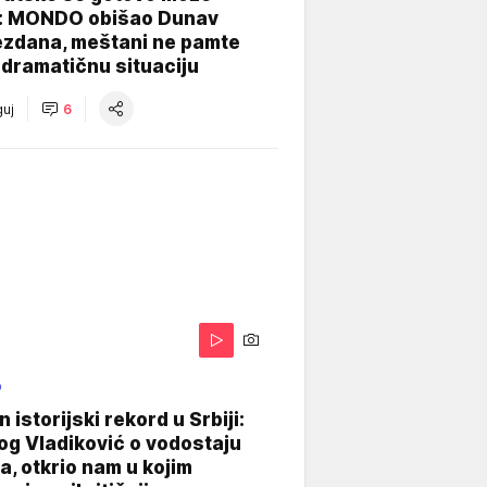
: MONDO obišao Dunav
ezdana, meštani ne pamte
dramatičnu situaciju
uj
6
O
 istorijski rekord u Srbiji:
og Vladiković o vodostaju
, otkrio nam u kojim