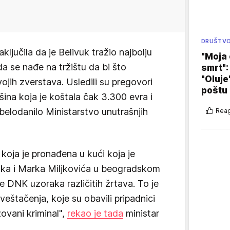
DRUŠTV
ključila da je Belivuk tražio najbolju
"Moja 
 se nađe na tržištu da bi što
smrt":
"Oluje
vojih zverstava. Usledili su pregovori
poštu
šina koja je koštala čak 3.300 evra i
elodanilo Ministarstvo unutrašnjih
Reag
koja je pronađena u kući koja je
vuka i Marka Miljkovića u beogradskom
še DNK uzoraka različitih žrtava. To je
veštačenja, koje su obavili pripadnici
ovani kriminal",
rekao je tada
ministar