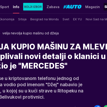
Sport
Info
Zabava
Magazin
Ekonomija
Srbija
Beograd na Mondu
Svet
EX YU
Novi Sad na 
velja nevolja kupio mašinu od džeja
JA KUPIO MAŠINU ZA MLEV
livali novi detalji o klanici u
ažio je "MERCEDES"
 se u kriptovanom telefonu jednog od
a vodio pod imenom "Džej" nabavio je
u kojoj su u kući strave u Ritopeku na
 Belivukovi protivnici.