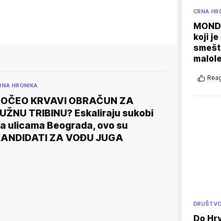
CRNA HR
MONDO
koji j
smešte
malole
Reag
RNA HRONIKA
POČEO KRVAVI OBRAČUN ZA
UŽNU TRIBINU? Eskaliraju sukobi
a ulicama Beograda, ovo su
ANDIDATI ZA VOĐU JUGA
DRUŠTV
Do Hr