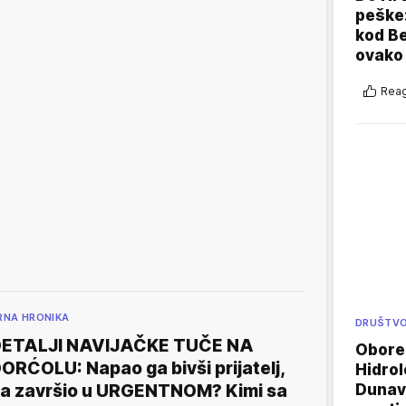
peške
kod B
ovako 
Reag
RNA HRONIKA
DRUŠTV
ETALJI NAVIJAČKE TUČE NA
Oboren
ORĆOLU: Napao ga bivši prijatelj,
Hidrol
Dunava
a završio u URGENTNOM? Kimi sa