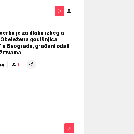
O
ćerka je za dlaku izbegla
 Obeležena godišnjica
" u Beogradu, građani odali
 žrtvama
uj
1