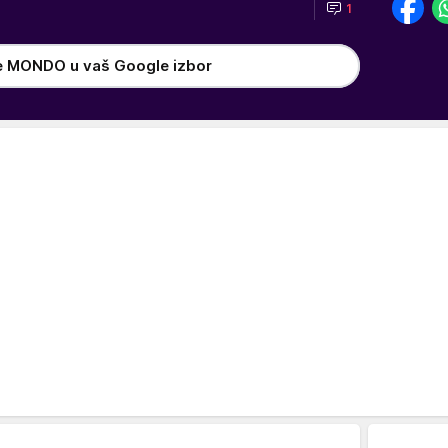
1
e MONDO u vaš Google izbor