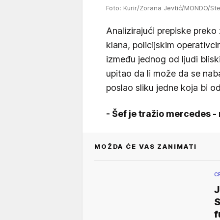
Foto: Kurir/Zorana Jevtić/MONDO/Ste
Analizirajući prepiske prek
klana, policijskim operativ
između jednog od ljudi bliski
upitao da li može da se nab
poslao sliku jedne koja bi o
- Šef je tražio mercedes 
MOŽDA ĆE VAS ZANIMATI
C
J
S
f