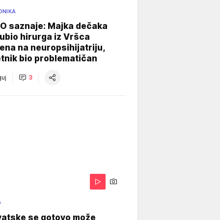
ONIKA
 saznaje: Majka dečaka
e ubio hirurga iz Vršca
na na neuropsihijatriju,
tnik bio problematičan
uj
3
O
vatske se gotovo može