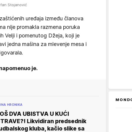
fan Stojanović
o zaštićenih uređaja između članova
cima nije promakla razmena poruka
h Velji i pomenutog Džeja, koji je
avi jedna mašina za mlevenje mesa i
dgovarala.
- napomenuo je.
MOND
RNA HRONIKA
OŠ DVA UBISTVA U KUĆI
TRAVE?! Likvidiran predsednik
udbalskog kluba, kačio slike sa