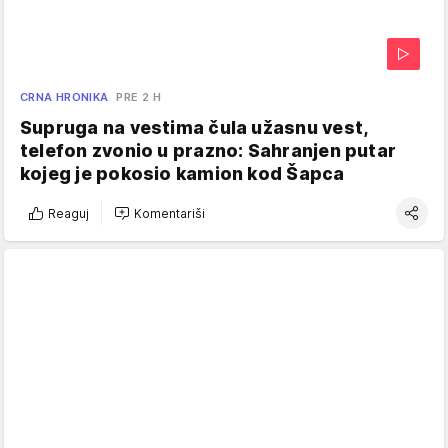
CRNA HRONIKA
PRE 2 H
Supruga na vestima čula užasnu vest,
telefon zvonio u prazno: Sahranjen putar
kojeg je pokosio kamion kod Šapca
Reaguj
Komentariši