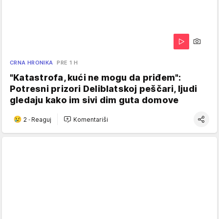
CRNA HRONIKA
PRE 1 H
"Katastrofa, kući ne mogu da priđem":
Potresni prizori Deliblatskoj peščari, ljudi
gledaju kako im sivi dim guta domove
2
·
Reaguj
Komentariši