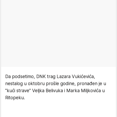
Da podsetimo, DNK trag Lazara Vukićevića,
nestalog u oktobru prošle godine, pronađen je u
"kući strave" Veljka Belivuka i Marka Miljkovića u
Ritopeku.