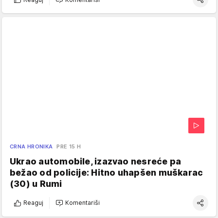
CRNA HRONIKA
PRE 15 H
Ukrao automobile, izazvao nesreće pa
bežao od policije: Hitno uhapšen muškarac
(30) u Rumi
Reaguj
Komentariši