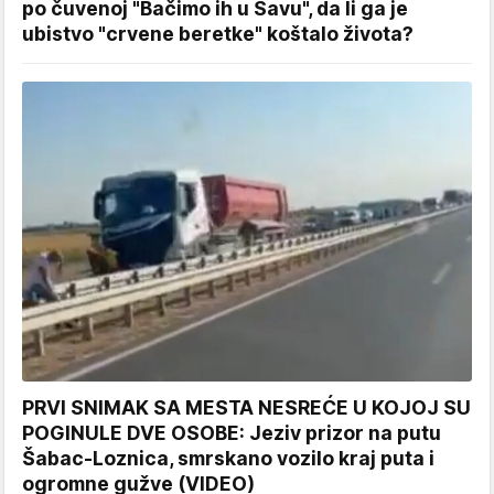
po čuvenoj "Bačimo ih u Savu", da li ga je
ubistvo "crvene beretke" koštalo života?
PRVI SNIMAK SA MESTA NESREĆE U KOJOJ SU
POGINULE DVE OSOBE: Jeziv prizor na putu
Šabac-Loznica, smrskano vozilo kraj puta i
ogromne gužve (VIDEO)