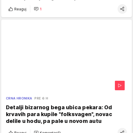
Reaguj
1
CRNA HRONIKA
PRE 6 H
Detalji bizarnog bega ubica pekara: Od
krvavih para kupile "folksvagen", novac
delile u hodu, pa pale u novom autu
Reaguj
Komentariši