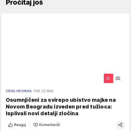
Pročitaj još
CRNA HRONIKA
PRE 22 MIN
Osumnjičeni za svirepo ubistvo majke na
Novom Beogradu izveden pred tužioca:
Isplivali novi detalji zločina
Reaguj
Komentariši