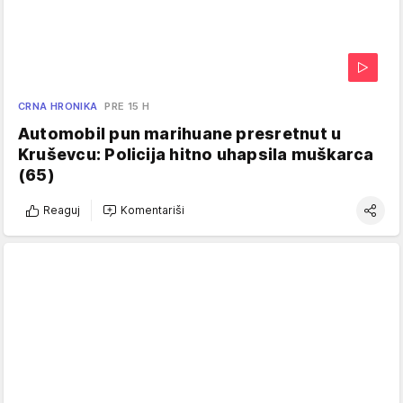
CRNA HRONIKA
PRE 15 H
Automobil pun marihuane presretnut u
Kruševcu: Policija hitno uhapsila muškarca
(65)
Reaguj
Komentariši