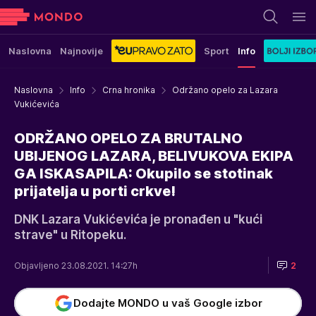
Naslovna
Najnovije
Sport
Info
Naslovna
Info
Crna hronika
Održano opelo za Lazara
Vukićevića
ODRŽANO OPELO ZA BRUTALNO
UBIJENOG LAZARA, BELIVUKOVA EKIPA
GA ISKASAPILA: Okupilo se stotinak
prijatelja u porti crkve!
DNK Lazara Vukićevića je pronađen u "kući
strave" u Ritopeku.
Objavljeno 23.08.2021. 14:27h
2
Dodajte MONDO u vaš Google izbor