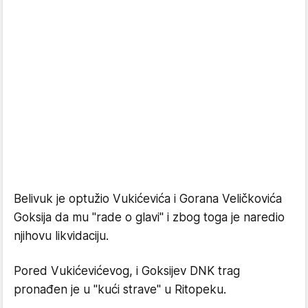
Belivuk je optužio Vukićevića i Gorana Veličkovića
Goksija da mu "rade o glavi" i zbog toga je naredio
njihovu likvidaciju.
Pored Vukićevićevog, i Goksijev DNK trag
pronađen je u "kući strave" u Ritopeku.