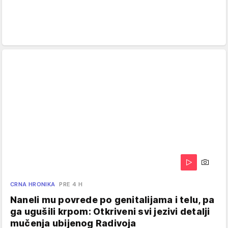
CRNA HRONIKA
PRE 4 H
Naneli mu povrede po genitalijama i telu, pa
ga ugušili krpom: Otkriveni svi jezivi detalji
mučenja ubijenog Radivoja