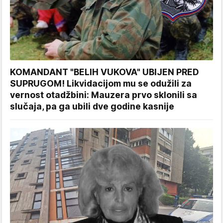
KOMANDANT "BELIH VUKOVA" UBIJEN PRED
SUPRUGOM! Likvidacijom mu se odužili za
vernost otadžbini: Mauzera prvo sklonili sa
slučaja, pa ga ubili dve godine kasnije