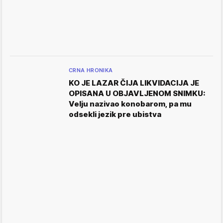
CRNA HRONIKA
KO JE LAZAR ČIJA LIKVIDACIJA JE
OPISANA U OBJAVLJENOM SNIMKU:
Velju nazivao konobarom, pa mu
odsekli jezik pre ubistva