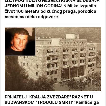
LIZA POGINULA U NESREĆI KAKVA SE DEŠAVA
JEDNOM U MILION GODINA! Nišlijka izgubila
život 100 metara od kućnog praga, porodica
mesecima čeka odgovore
PRIJATELJ "KRALJA ZVEZDARE" RAZNET U
BUDVANSKOM "TROUGLU SMRTI": Pamtiće ga