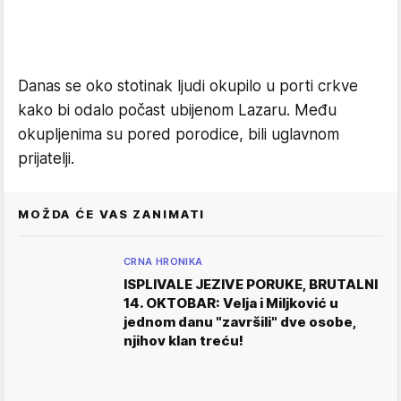
Danas se oko stotinak ljudi okupilo u porti crkve
kako bi odalo počast ubijenom Lazaru. Među
okupljenima su pored porodice, bili uglavnom
prijatelji.
MOŽDA ĆE VAS ZANIMATI
CRNA HRONIKA
ISPLIVALE JEZIVE PORUKE, BRUTALNI
14. OKTOBAR: Velja i Miljković u
jednom danu "završili" dve osobe,
njihov klan treću!