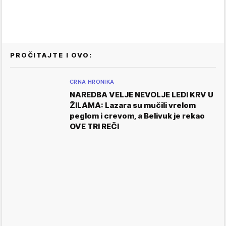
PROČITAJTE I OVO:
CRNA HRONIKA
NAREDBA VELJE NEVOLJE LEDI KRV U
ŽILAMA: Lazara su mučili vrelom
peglom i crevom, a Belivuk je rekao
OVE TRI REČI