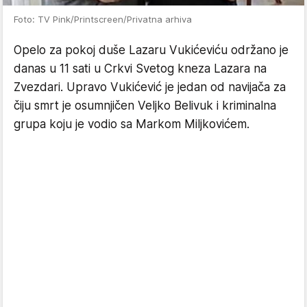
Foto: TV Pink/Printscreen/Privatna arhiva
Opelo za pokoj duše Lazaru Vukićeviću održano je
danas u 11 sati u Crkvi Svetog kneza Lazara na
Zvezdari. Upravo Vukićević je jedan od navijača za
čiju smrt je osumnjičen Veljko Belivuk i kriminalna
grupa koju je vodio sa Markom Miljkovićem.