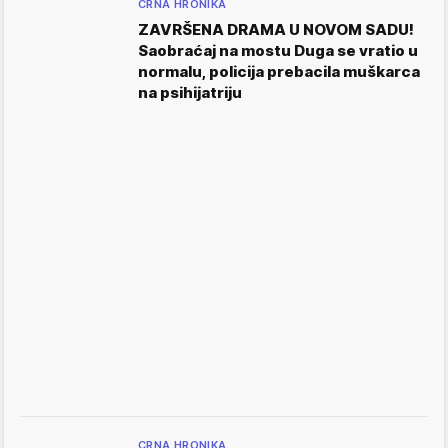
CRNA HRONIKA
ZAVRŠENA DRAMA U NOVOM SADU!
Saobraćaj na mostu Duga se vratio u
normalu, policija prebacila muškarca
na psihijatriju
CRNA HRONIKA