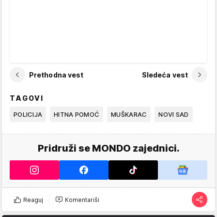
Prethodna vest
Sledeća vest
TAGOVI
POLICIJA
HITNA POMOĆ
MUŠKARAC
NOVI SAD
Pridruži se MONDO zajednici.
Reaguj
Komentariši