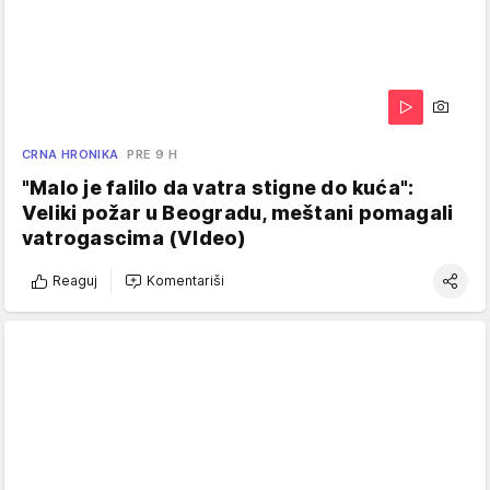
CRNA HRONIKA
PRE 9 H
"Malo je falilo da vatra stigne do kuća":
Veliki požar u Beogradu, meštani pomagali
vatrogascima (VIdeo)
Reaguj
Komentariši