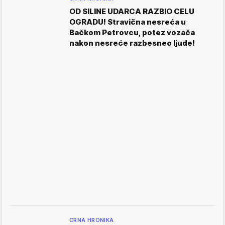
OD SILINE UDARCA RAZBIO CELU
OGRADU! Stravična nesreća u
Bačkom Petrovcu, potez vozača
nakon nesreće razbesneo ljude!
CRNA HRONIKA