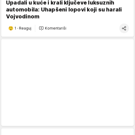
Upadali u kuće i krali ključeve luksuznih
automobila: Uhapšeni lopovi koji su harali
Vojvodinom
1
·
Reaguj
Komentariši