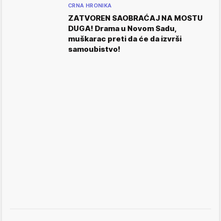
CRNA HRONIKA
ZATVOREN SAOBRAĆAJ NA MOSTU
DUGA! Drama u Novom Sadu,
muškarac preti da će da izvrši
samoubistvo!