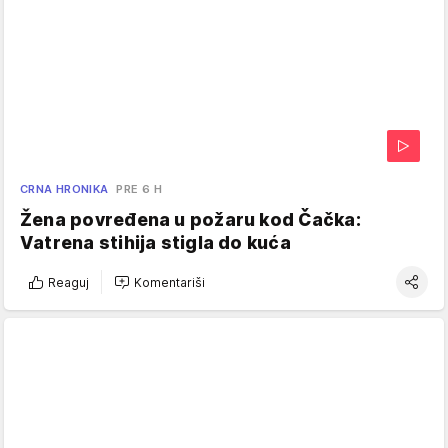
CRNA HRONIKA
PRE 6 H
Žena povređena u požaru kod Čačka:
Vatrena stihija stigla do kuća
Reaguj
Komentariši