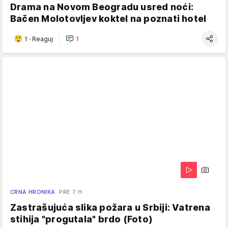
Drama na Novom Beogradu usred noći:
Bačen Molotovljev koktel na poznati hotel
1
·
Reaguj
1
CRNA HRONIKA
PRE 7 H
Zastrašujuća slika požara u Srbiji: Vatrena
stihija "progutala" brdo (Foto)