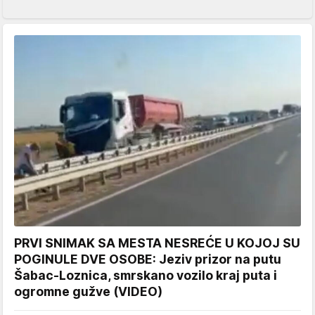
PRVI SNIMAK SA MESTA NESREĆE U KOJOJ SU
POGINULE DVE OSOBE: Jeziv prizor na putu
Šabac-Loznica, smrskano vozilo kraj puta i
ogromne gužve (VIDEO)