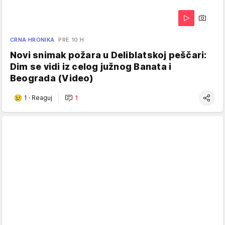
CRNA HRONIKA
PRE 10 H
Novi snimak požara u Deliblatskoj peščari:
Dim se vidi iz celog južnog Banata i
Beograda (Video)
1
·
Reaguj
1