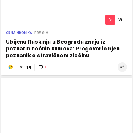
CRNA HRONIKA
PRE 9 H
Ubijenu Ruskinju u Beogradu znaju iz
poznatih noćnih klubova: Progovorio njen
poznanik o stravičnom zločinu
1
·
Reaguj
1