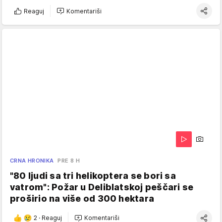
Reaguj
Komentariši
CRNA HRONIKA
PRE 8 H
"80 ljudi sa tri helikoptera se bori sa
vatrom": Požar u Deliblatskoj peščari se
proširio na više od 300 hektara
2
·
Reaguj
Komentariši