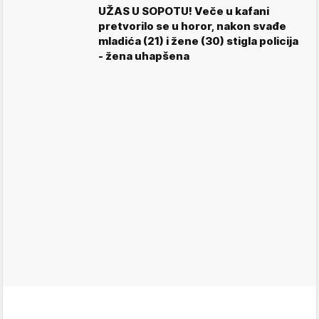
UŽAS U SOPOTU! Veče u kafani
pretvorilo se u horor, nakon svađe
mladića (21) i žene (30) stigla policija
- žena uhapšena