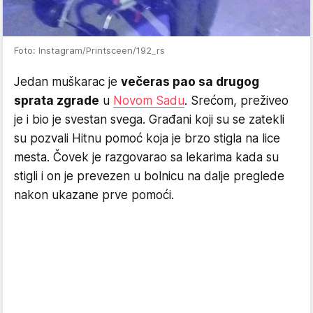
Foto: Instagram/Printsceen/192_rs
Jedan muškarac je
večeras pao sa drugog
sprata zgrade
u
Novom Sadu
. Srećom, preživeo
je i bio je svestan svega. Građani koji su se zatekli
su pozvali Hitnu pomoć koja je brzo stigla na lice
mesta. Čovek je razgovarao sa lekarima kada su
stigli i on je prevezen u bolnicu na dalje preglede
nakon ukazane prve pomoći.