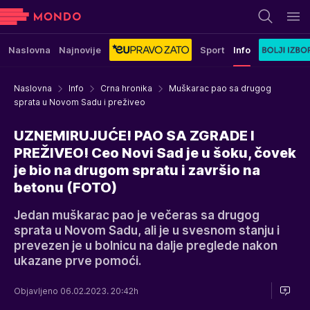
Naslovna
Najnovije
Sport
Info
Naslovna
Info
Crna hronika
Muškarac pao sa drugog
sprata u Novom Sadu i preživeo
UZNEMIRUJUĆE! PAO SA ZGRADE I
PREŽIVEO! Ceo Novi Sad je u šoku, čovek
je bio na drugom spratu i završio na
betonu (FOTO)
Jedan muškarac pao je večeras sa drugog
sprata u Novom Sadu, ali je u svesnom stanju i
prevezen je u bolnicu na dalje preglede nakon
ukazane prve pomoći.
Objavljeno 06.02.2023. 20:42h