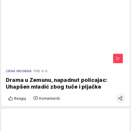
CRNA HRONIKA
PRE 6 H
Drama u Zemunu, napadnut policajac:
Uhapšen mladić zbog tuče i pljačke
Reaguj
Komentariši