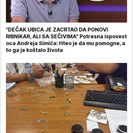
"DEČAK UBICA JE ZACRTAO DA PONOVI
RIBNIKAR, ALI SA SEČIVIMA" Potresna ispovest
oca Andreja Simića: Hteo je da mu pomogne, a
to ga je koštalo života