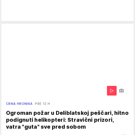
CRNA HRONIKA
PRE 12 H
Ogroman požar u Deliblatskoj peščari, hitno
podignuti helikopteri: Stravični prizori,
vatra "guta" sve pred sobom