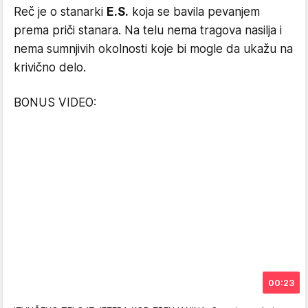
Reč je o stanarki
E.S.
koja se bavila pevanjem
prema priči stanara. Na telu nema tragova nasilja i
nema sumnjivih okolnosti koje bi mogle da ukažu na
krivično delo.
BONUS VIDEO:
00:23