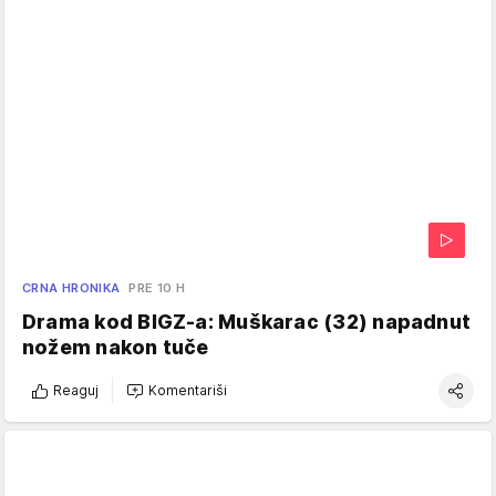
CRNA HRONIKA
PRE 10 H
Drama kod BIGZ-a: Muškarac (32) napadnut
nožem nakon tuče
Reaguj
Komentariši