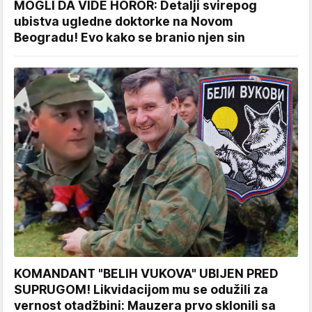
MOGLI DA VIDE HOROR: Detalji svirepog
ubistva ugledne doktorke na Novom
Beogradu! Evo kako se branio njen sin
KOMANDANT "BELIH VUKOVA" UBIJEN PRED
SUPRUGOM! Likvidacijom mu se odužili za
vernost otadžbini: Mauzera prvo sklonili sa