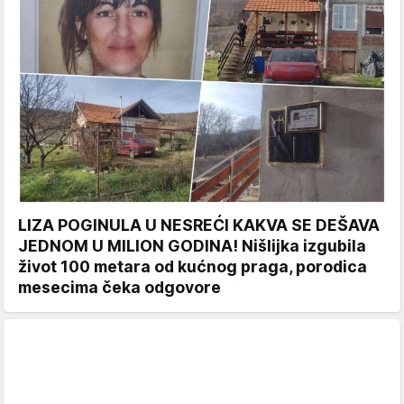
LIZA POGINULA U NESREĆI KAKVA SE DEŠAVA
JEDNOM U MILION GODINA! Nišlijka izgubila
život 100 metara od kućnog praga, porodica
mesecima čeka odgovore