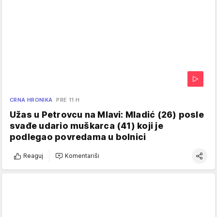
CRNA HRONIKA
PRE 11 H
Užas u Petrovcu na Mlavi: Mladić (26) posle
svađe udario muškarca (41) koji je
podlegao povredama u bolnici
Reaguj
Komentariši