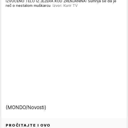
IZVUČENO TELO IZ JEZERA KOD ZRENJANINA: Sumnja se da je
reč o nestalom muškarcu
Izvor: Kurir TV
(MONDO/Novosti)
PROČITAJTE I OVO