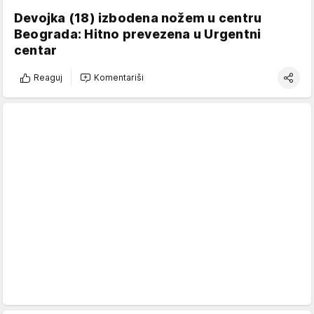
Devojka (18) izbodena nožem u centru
Beograda: Hitno prevezena u Urgentni
centar
Reaguj
Komentariši