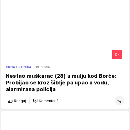
CRNA HRONIKA
PRE 2 MIN
Nestao muškarac (28) u mulju kod Borče:
Probijao se kroz šiblje pa upao u vodu,
alarmirana policija
Reaguj
Komentariši