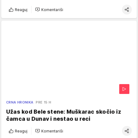
Reaguj
Komentariši
CRNA HRONIKA
PRE 15 H
Užas kod Bele stene: Muškarac skočio iz
čamca u Dunav i nestao u reci
Reaguj
Komentariši