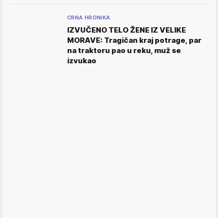
CRNA HRONIKA
IZVUČENO TELO ŽENE IZ VELIKE
MORAVE: Tragičan kraj potrage, par
na traktoru pao u reku, muž se
izvukao