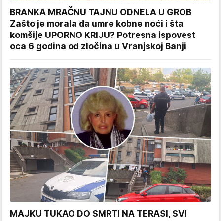
BRANKA MRAČNU TAJNU ODNELA U GROB
Zašto je morala da umre kobne noći i šta
komšije UPORNO KRIJU? Potresna ispovest
oca 6 godina od zločina u Vranjskoj Banji
MAJKU TUKAO DO SMRTI NA TERASI, SVI