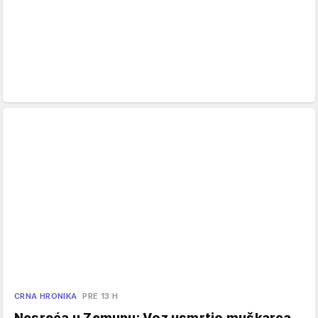
CRNA HRONIKA
PRE 13 H
Nesreća u Zemunu: Voz usmrtio muškarca