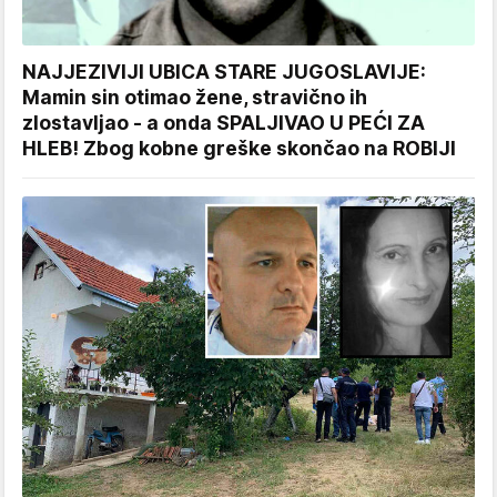
NAJJEZIVIJI UBICA STARE JUGOSLAVIJE:
Mamin sin otimao žene, stravično ih
zlostavljao - a onda SPALJIVAO U PEĆI ZA
HLEB! Zbog kobne greške skončao na ROBIJI