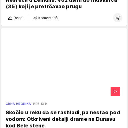
(35) koji je pretrčavao prugu
Reaguj
Komentariši
CRNA HRONIKA
PRE 13 H
Skočio u reku da se rashladi, pa nestao pod
vodom: Otkriveni detalji drame na Dunavu
kod Bele stene