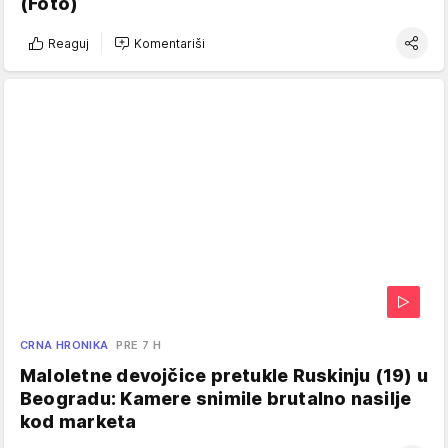
(Foto)
Reaguj
Komentariši
CRNA HRONIKA
PRE 7 H
Maloletne devojčice pretukle Ruskinju (19) u
Beogradu: Kamere snimile brutalno nasilje
kod marketa