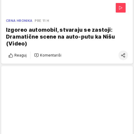
CRNA HRONIKA
PRE 11 H
Izgoreo automobil, stvaraju se zastoji:
Dramatične scene na auto-putu ka Nišu
(Video)
Reaguj
Komentariši