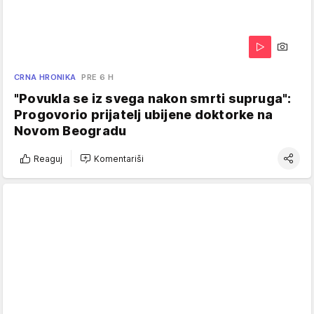
CRNA HRONIKA
PRE 6 H
"Povukla se iz svega nakon smrti supruga":
Progovorio prijatelj ubijene doktorke na
Novom Beogradu
Reaguj
Komentariši