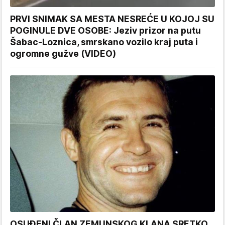
PRVI SNIMAK SA MESTA NESREĆE U KOJOJ SU
POGINULE DVE OSOBE: Jeziv prizor na putu
Šabac-Loznica, smrskano vozilo kraj puta i
ogromne gužve (VIDEO)
OSUĐENI ČLAN ZEMUNSKOG KLANA SRETKO