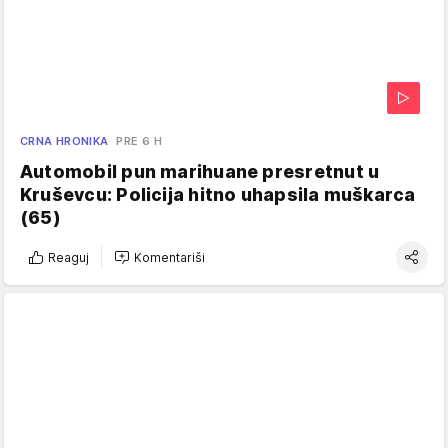
CRNA HRONIKA
PRE 6 H
Automobil pun marihuane presretnut u
Kruševcu: Policija hitno uhapsila muškarca
(65)
Reaguj
Komentariši