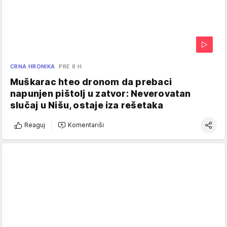
CRNA HRONIKA
PRE 8 H
Muškarac hteo dronom da prebaci
napunjen pištolj u zatvor: Neverovatan
slučaj u Nišu, ostaje iza rešetaka
Reaguj
Komentariši