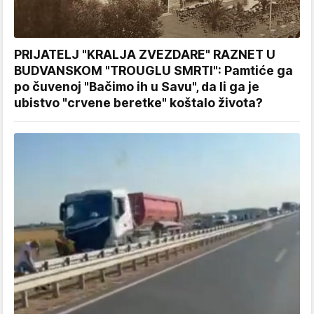
PRIJATELJ "KRALJA ZVEZDARE" RAZNET U
BUDVANSKOM "TROUGLU SMRTI": Pamtiće ga
po čuvenoj "Bačimo ih u Savu", da li ga je
ubistvo "crvene beretke" koštalo života?