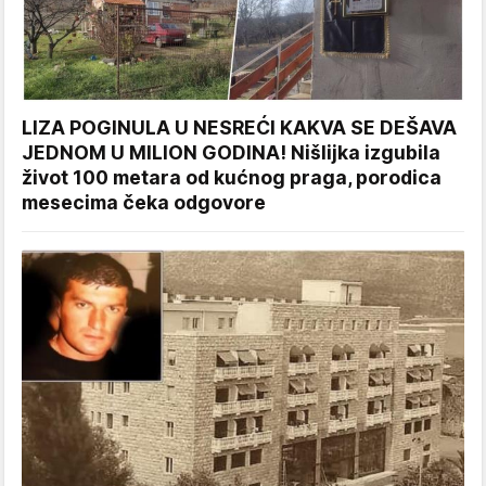
LIZA POGINULA U NESREĆI KAKVA SE DEŠAVA
JEDNOM U MILION GODINA! Nišlijka izgubila
život 100 metara od kućnog praga, porodica
mesecima čeka odgovore