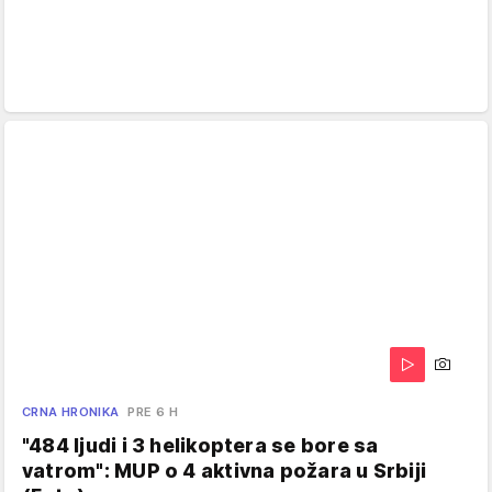
CRNA HRONIKA
PRE 6 H
"484 ljudi i 3 helikoptera se bore sa
vatrom": MUP o 4 aktivna požara u Srbiji