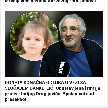
Mrvaljevića nastavak krvavog rata klanova
DONETA KONAČNA ODLUKA U VEZI SA
SLUČAJEM DANKE ILIĆ! Obustavljena istraga
protiv starijeg Dragijevića, Apelacioni sud
presekao!