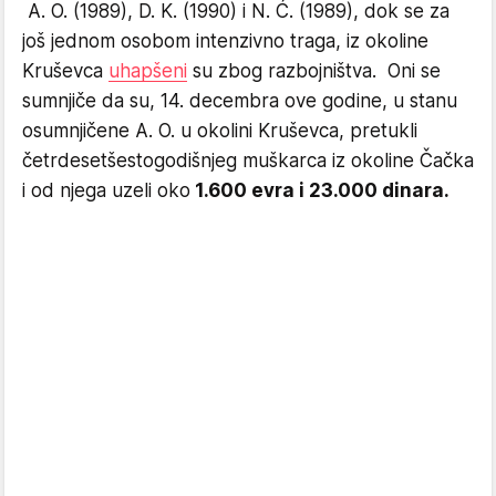
A. O. (1989), D. K. (1990) i N. Ć. (1989), dok se za
još jednom osobom intenzivno traga, iz okoline
Kruševca
uhapšeni
su zbog razbojništva. Oni se
sumnjiče da su, 14. decembra ove godine, u stanu
osumnjičene A. O. u okolini Kruševca, pretukli
četrdesetšestogodišnjeg muškarca iz okoline Čačka
i od njega uzeli oko
1.600 evra i 23.000 dinara.