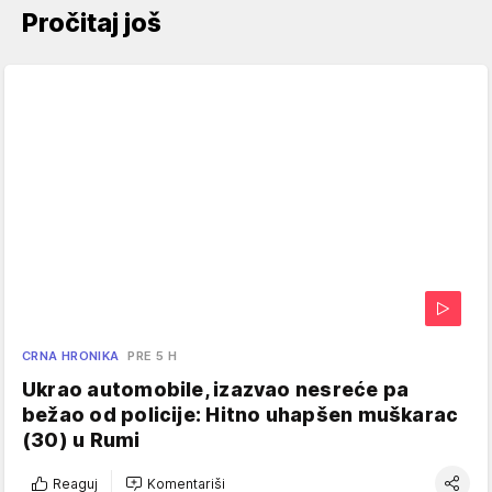
Pročitaj još
CRNA HRONIKA
PRE 5 H
Ukrao automobile, izazvao nesreće pa
bežao od policije: Hitno uhapšen muškarac
(30) u Rumi
Reaguj
Komentariši