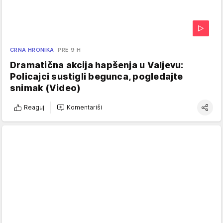
CRNA HRONIKA
PRE 9 H
Dramatična akcija hapšenja u Valjevu:
Policajci sustigli begunca, pogledajte
snimak (Video)
Reaguj
Komentariši