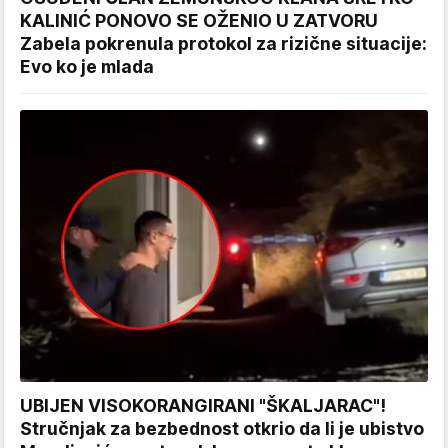
KALINIĆ PONOVO SE OŽENIO U ZATVORU
Zabela pokrenula protokol za rizične situacije:
Evo ko je mlada
UBIJEN VISOKORANGIRANI "ŠKALJARAC"!
Stručnjak za bezbednost otkrio da li je ubistvo