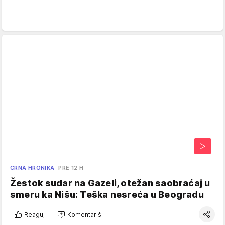
CRNA HRONIKA
PRE 12 H
Žestok sudar na Gazeli, otežan saobraćaj u
smeru ka Nišu: Teška nesreća u Beogradu
Reaguj
Komentariši