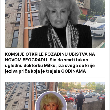
KOMŠIJE OTKRILE POZADINU UBISTVA NA
NOVOM BEOGRADU! Sin do smrti tukao
uglednu doktorku Milku, iza svega se krije
jeziva priča koja je trajala GODINAMA