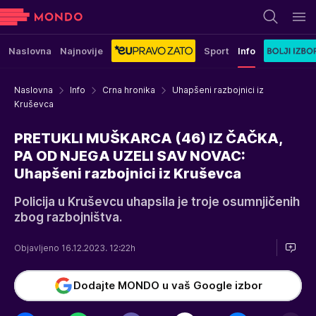
Naslovna
Najnovije
Sport
Info
Naslovna
Info
Crna hronika
Uhapšeni razbojnici iz
Kruševca
PRETUKLI MUŠKARCA (46) IZ ČAČKA,
PA OD NJEGA UZELI SAV NOVAC:
Uhapšeni razbojnici iz Kruševca
Policija u Kruševcu uhapsila je troje osumnjičenih
zbog razbojništva.
Objavljeno 16.12.2023. 12:22h
Dodajte MONDO u vaš Google izbor