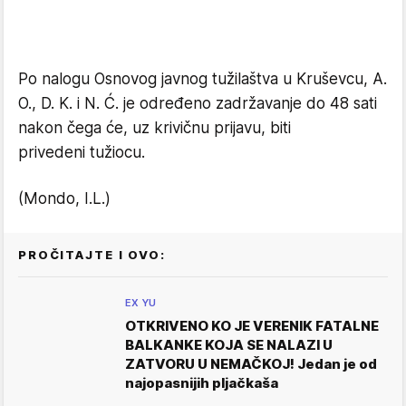
Po nalogu Osnovog javnog tužilaštva u Kruševcu, A.
O., D. K. i N. Ć. je određeno zadržavanje do 48 sati
nakon čega će, uz krivičnu prijavu, biti
privedeni tužiocu.
(Mondo, I.L.)
PROČITAJTE I OVO:
EX YU
OTKRIVENO KO JE VERENIK FATALNE
BALKANKE KOJA SE NALAZI U
ZATVORU U NEMAČKOJ! Jedan je od
najopasnijih pljačkaša