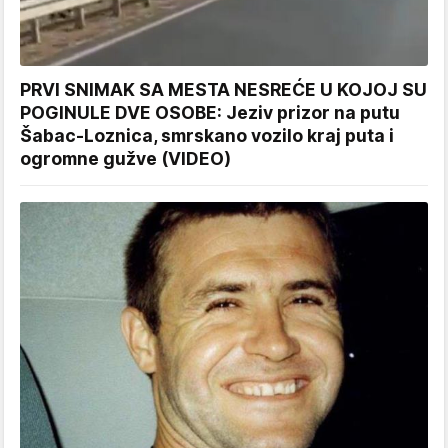
PRVI SNIMAK SA MESTA NESREĆE U KOJOJ SU
POGINULE DVE OSOBE: Jeziv prizor na putu
Šabac-Loznica, smrskano vozilo kraj puta i
ogromne gužve (VIDEO)