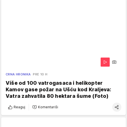
CRNA HRONIKA
PRE 10 H
Više od 100 vatrogasaca i helikopter
Kamov gase požar na Ušću kod Kraljeva:
Vatra zahvatila 80 hektara šume (Foto)
Reaguj
Komentariši