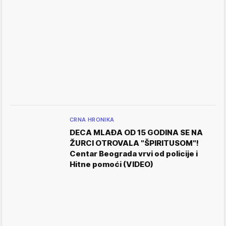
CRNA HRONIKA
DECA MLAĐA OD 15 GODINA SE NA
ŽURCI OTROVALA "ŠPIRITUSOM"!
Centar Beograda vrvi od policije i
Hitne pomoći (VIDEO)