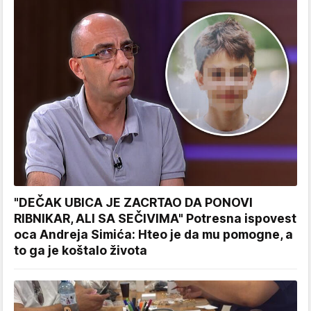
"DEČAK UBICA JE ZACRTAO DA PONOVI
RIBNIKAR, ALI SA SEČIVIMA" Potresna ispovest
oca Andreja Simića: Hteo je da mu pomogne, a
to ga je koštalo života