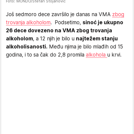
Foto: MONDO/Stefan Stojanović
Još sedmoro dece završilo je danas na VMA
zbog
trovanja alkoholom
. Podsetimo,
sinoć je ukupno
26 dece dovezeno na VMA zbog trovanja
alkoholom
, a 12 njih je bilo u
najtežem stanju
alkoholisanosti.
Među njima je bilo mlađih od 15
godina, i to sa čak do 2,8 promila
alkohola
u krvi.