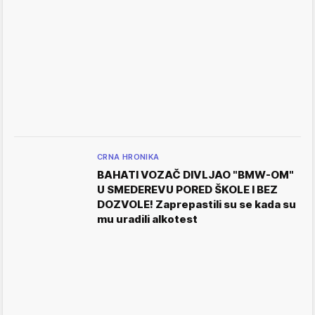
CRNA HRONIKA
BAHATI VOZAČ DIVLJAO "BMW-OM"
U SMEDEREVU PORED ŠKOLE I BEZ
DOZVOLE! Zaprepastili su se kada su
mu uradili alkotest