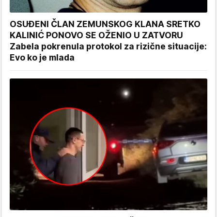
OSUĐENI ČLAN ZEMUNSKOG KLANA SRETKO
KALINIĆ PONOVO SE OŽENIO U ZATVORU
Zabela pokrenula protokol za rizične situacije:
Evo ko je mlada