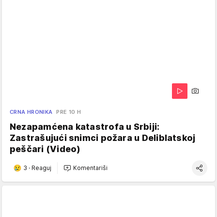
CRNA HRONIKA
PRE 10 H
Nezapamćena katastrofa u Srbiji:
Zastrašujući snimci požara u Deliblatskoj
peščari (Video)
3
·
Reaguj
Komentariši