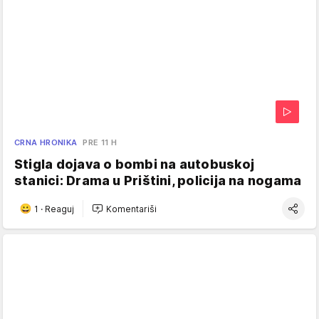
CRNA HRONIKA
PRE 11 H
Stigla dojava o bombi na autobuskoj
stanici: Drama u Prištini, policija na nogama
1
·
Reaguj
Komentariši