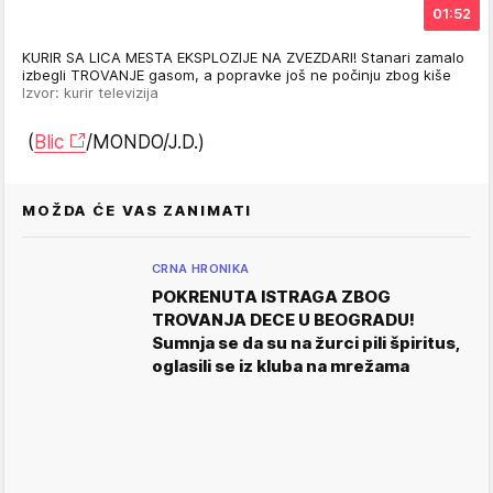
01:52
KURIR SA LICA MESTA EKSPLOZIJE NA ZVEZDARI! Stanari zamalo
izbegli TROVANJE gasom, a popravke još ne počinju zbog kiše
Izvor: kurir televizija
(
Blic
/MONDO/J.D.)
MOŽDA ĆE VAS ZANIMATI
CRNA HRONIKA
POKRENUTA ISTRAGA ZBOG
TROVANJA DECE U BEOGRADU!
Sumnja se da su na žurci pili špiritus,
oglasili se iz kluba na mrežama