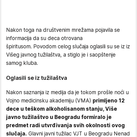
Nakon toga na društvenim mrežama pojavila se
informacija da su deca otrovana
špiritusom. Povodom celog slučaja oglasili su se iz iz
Višeg javnog tužilaštva, a stiglo je i saopštenje
samog kluba.
Oglasili se iz tužilaštva
Nakon saznanja iz medija da je tokom prošle noći u
Vojno medicinsku akademiju (VMA)
primljeno 12
dece u teškom alkoholisanom stanju, Više
javno tužilaštvo u Beogradu formiralo je
predmet radi utvrđivanja svih okolnosti ovog
slučaja.
Glavni javni tužilac VJT u Beogradu Nenad