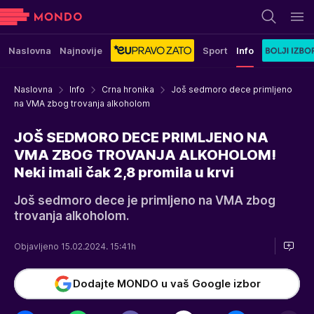
Naslovna
Najnovije
Sport
Info
Naslovna
Info
Crna hronika
Još sedmoro dece primljeno
na VMA zbog trovanja alkoholom
JOŠ SEDMORO DECE PRIMLJENO NA
VMA ZBOG TROVANJA ALKOHOLOM!
Neki imali čak 2,8 promila u krvi
Još sedmoro dece je primljeno na VMA zbog
trovanja alkoholom.
Objavljeno 15.02.2024. 15:41h
Dodajte MONDO u vaš Google izbor