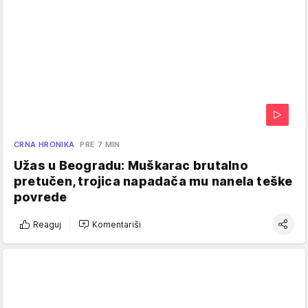
CRNA HRONIKA
PRE 7 MIN
Užas u Beogradu: Muškarac brutalno
pretučen, trojica napadača mu nanela teške
povrede
Reaguj
Komentariši