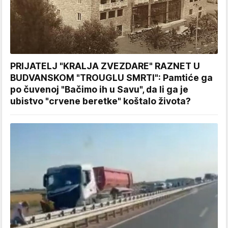
PRIJATELJ "KRALJA ZVEZDARE" RAZNET U
BUDVANSKOM "TROUGLU SMRTI": Pamtiće ga
po čuvenoj "Bačimo ih u Savu", da li ga je
ubistvo "crvene beretke" koštalo života?