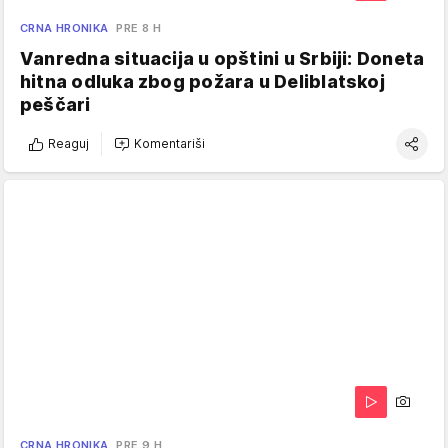
CRNA HRONIKA
PRE 8 H
Vanredna situacija u opštini u Srbiji: Doneta
hitna odluka zbog požara u Deliblatskoj
peščari
Reaguj
Komentariši
CRNA HRONIKA
PRE 9 H