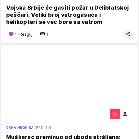
Vojska Srbije će gasiti požar u Deliblatskoj
peščari: Veliki broj vatrogasaca i
helikopteri se već bore sa vatrom
1
·
Reaguj
1
CRNA HRONIKA
PRE 11 H
Muškarac preminuo od uboda stršljena: