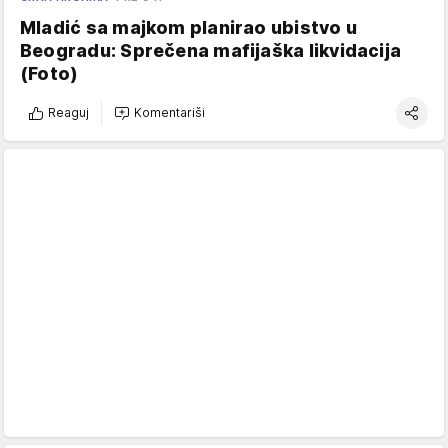
Mladić sa majkom planirao ubistvo u
Beogradu: Sprečena mafijaška likvidacija
(Foto)
Reaguj
Komentariši