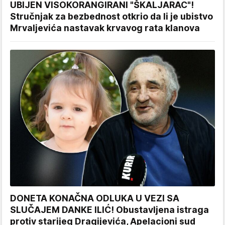
UBIJEN VISOKORANGIRANI "ŠKALJARAC"!
Stručnjak za bezbednost otkrio da li je ubistvo
Mrvaljevića nastavak krvavog rata klanova
DONETA KONAČNA ODLUKA U VEZI SA
SLUČAJEM DANKE ILIĆ! Obustavljena istraga
protiv starijeg Dragijevića, Apelacioni sud