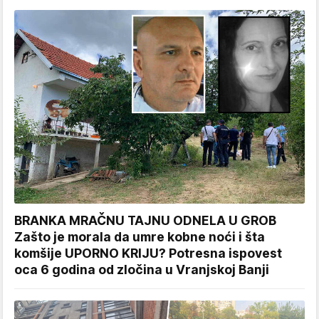
BRANKA MRAČNU TAJNU ODNELA U GROB
Zašto je morala da umre kobne noći i šta
komšije UPORNO KRIJU? Potresna ispovest
oca 6 godina od zločina u Vranjskoj Banji