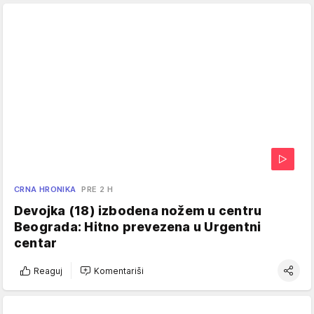
CRNA HRONIKA
PRE 2 H
Devojka (18) izbodena nožem u centru
Beograda: Hitno prevezena u Urgentni
centar
Reaguj
Komentariši