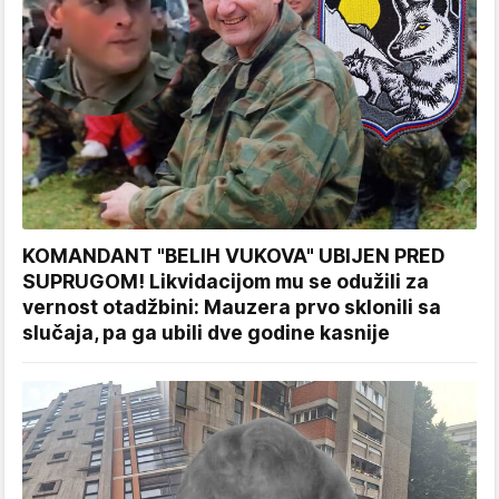
KOMANDANT "BELIH VUKOVA" UBIJEN PRED
SUPRUGOM! Likvidacijom mu se odužili za
vernost otadžbini: Mauzera prvo sklonili sa
slučaja, pa ga ubili dve godine kasnije