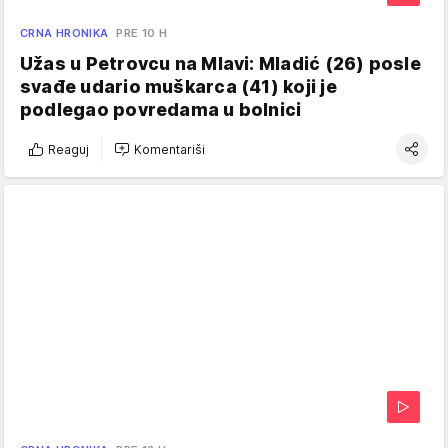
CRNA HRONIKA
PRE 10 H
Užas u Petrovcu na Mlavi: Mladić (26) posle
svađe udario muškarca (41) koji je
podlegao povredama u bolnici
Reaguj
Komentariši