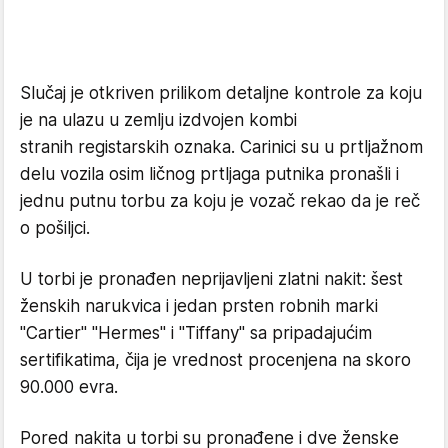
Slučaj je otkriven prilikom detaljne kontrole za koju
je na ulazu u zemlju izdvojen kombi
stranih registarskih oznaka. Carinici su u prtljažnom
delu vozila osim ličnog prtljaga putnika pronašli i
jednu putnu torbu za koju je vozač rekao da je reč
o pošiljci.
U torbi je pronađen neprijavljeni zlatni nakit: šest
ženskih narukvica i jedan prsten robnih marki
"Cartier" "Hermes" i "Tiffany" sa pripadajućim
sertifikatima, čija je vrednost procenjena na skoro
90.000 evra.
Pored nakita u torbi su pronađene i dve ženske