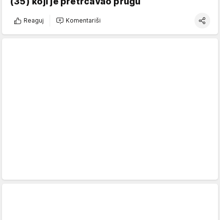
(35) koji je pretrčavao prugu
Reaguj
Komentariši