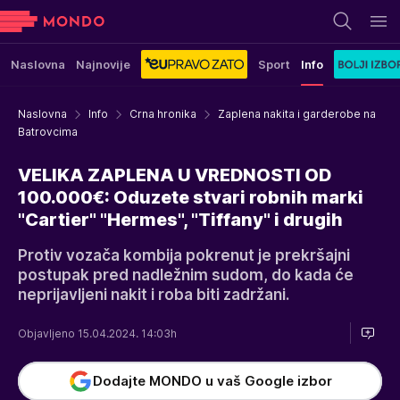
Naslovna
Najnovije
Sport
Info
Naslovna
Info
Crna hronika
Zaplena nakita i garderobe na
Batrovcima
VELIKA ZAPLENA U VREDNOSTI OD
100.000€: Oduzete stvari robnih marki
"Cartier" "Hermes", "Tiffany" i drugih
Protiv vozača kombija pokrenut je prekršajni
postupak pred nadležnim sudom, do kada će
neprijavljeni nakit i roba biti zadržani.
Objavljeno 15.04.2024. 14:03h
Dodajte MONDO u vaš Google izbor