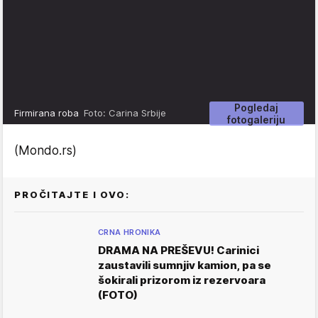
Pogledaj
Firmirana roba
Foto: Carina Srbije
fotogaleriju
(Mondo.rs)
PROČITAJTE I OVO:
CRNA HRONIKA
DRAMA NA PREŠEVU! Carinici
zaustavili sumnjiv kamion, pa se
šokirali prizorom iz rezervoara
(FOTO)