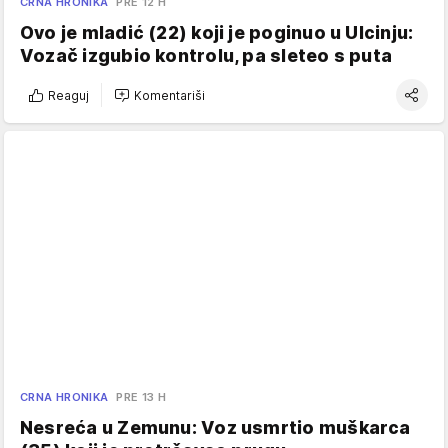
CRNA HRONIKA
PRE 12 H
Ovo je mladić (22) koji je poginuo u Ulcinju:
Vozač izgubio kontrolu, pa sleteo s puta
Reaguj
Komentariši
CRNA HRONIKA
PRE 13 H
Nesreća u Zemunu: Voz usmrtio muškarca