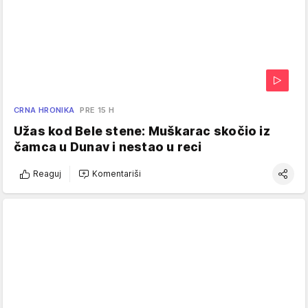
CRNA HRONIKA
PRE 15 H
Užas kod Bele stene: Muškarac skočio iz
čamca u Dunav i nestao u reci
Reaguj
Komentariši