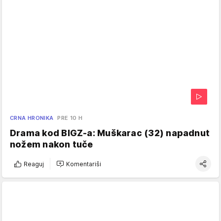
CRNA HRONIKA
PRE 10 H
Drama kod BIGZ-a: Muškarac (32) napadnut
nožem nakon tuče
Reaguj
Komentariši