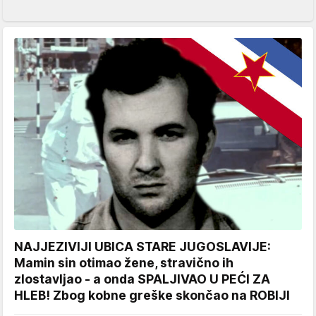
NAJJEZIVIJI UBICA STARE JUGOSLAVIJE:
Mamin sin otimao žene, stravično ih
zlostavljao - a onda SPALJIVAO U PEĆI ZA
HLEB! Zbog kobne greške skončao na ROBIJI