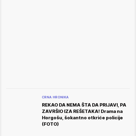
CRNA HRONIKA
REKAO DA NEMA ŠTA DA PRIJAVI, PA
ZAVRŠIO IZA REŠETAKA! Drama na
Horgošu, šokantno otkriće policije
(FOTO)