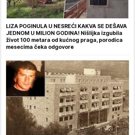
LIZA POGINULA U NESREĆI KAKVA SE DEŠAVA
JEDNOM U MILION GODINA! Nišlijka izgubila
život 100 metara od kućnog praga, porodica
mesecima čeka odgovore