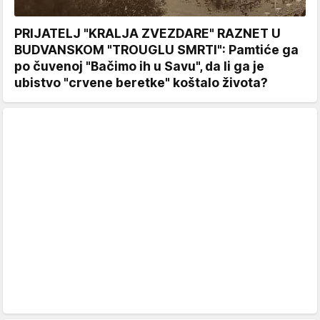
PRIJATELJ "KRALJA ZVEZDARE" RAZNET U
BUDVANSKOM "TROUGLU SMRTI": Pamtiće ga
po čuvenoj "Bačimo ih u Savu", da li ga je
ubistvo "crvene beretke" koštalo života?