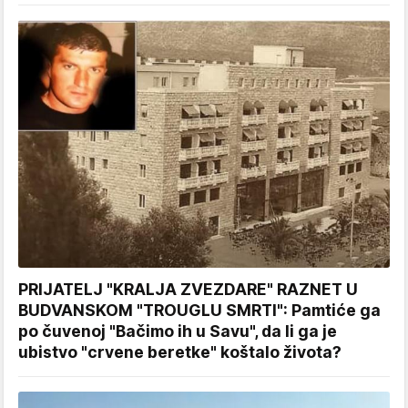
PRIJATELJ "KRALJA ZVEZDARE" RAZNET U
BUDVANSKOM "TROUGLU SMRTI": Pamtiće ga
po čuvenoj "Bačimo ih u Savu", da li ga je
ubistvo "crvene beretke" koštalo života?