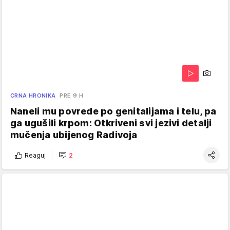
CRNA HRONIKA
PRE 9 H
Naneli mu povrede po genitalijama i telu, pa
ga ugušili krpom: Otkriveni svi jezivi detalji
mučenja ubijenog Radivoja
Reaguj
2