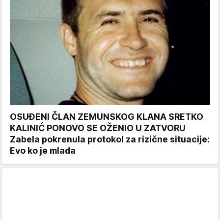
OSUĐENI ČLAN ZEMUNSKOG KLANA SRETKO
KALINIĆ PONOVO SE OŽENIO U ZATVORU
Zabela pokrenula protokol za rizične situacije:
Evo ko je mlada