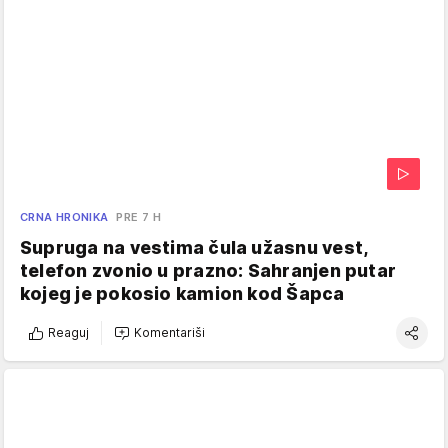
CRNA HRONIKA
PRE 7 H
Supruga na vestima čula užasnu vest,
telefon zvonio u prazno: Sahranjen putar
kojeg je pokosio kamion kod Šapca
Reaguj
Komentariši