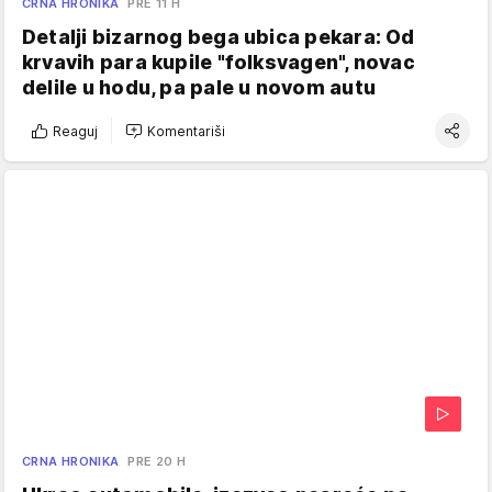
CRNA HRONIKA
PRE 11 H
Detalji bizarnog bega ubica pekara: Od
krvavih para kupile "folksvagen", novac
delile u hodu, pa pale u novom autu
Reaguj
Komentariši
CRNA HRONIKA
PRE 20 H