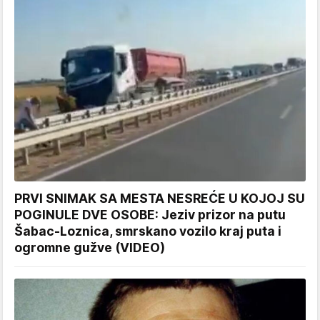
PRVI SNIMAK SA MESTA NESREĆE U KOJOJ SU
POGINULE DVE OSOBE: Jeziv prizor na putu
Šabac-Loznica, smrskano vozilo kraj puta i
ogromne gužve (VIDEO)