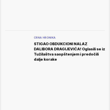
CRNA HRONIKA
STIGAO OBDUKCIONI NALAZ
DALIBORA DRAGIJEVIĆA! Oglasili se iz
Tužilaštva saopštenjem i predočili
dalje korake