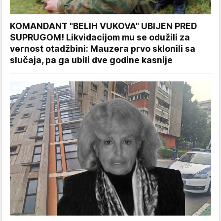
KOMANDANT "BELIH VUKOVA" UBIJEN PRED
SUPRUGOM! Likvidacijom mu se odužili za
vernost otadžbini: Mauzera prvo sklonili sa
slučaja, pa ga ubili dve godine kasnije