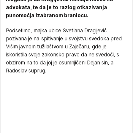
advokata, te da je to razlog otkazivanja
punomoćja izabranom braniocu.
Podsetimo, majka ubice Svetlana Dragijević
pozivana je na ispitivanje u svojstvu svedoka pred
Višim javnom tužilaštvom u Zaječaru, gde je
iskoristila svoje zakonsko pravo da ne svedoči, s
obzirom na to da joj je osumnjičeni Dejan sin, a
Radoslav suprug.