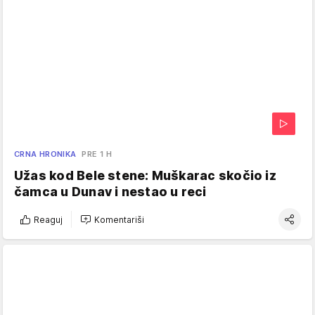
CRNA HRONIKA
PRE 1 H
Užas kod Bele stene: Muškarac skočio iz
čamca u Dunav i nestao u reci
Reaguj
Komentariši