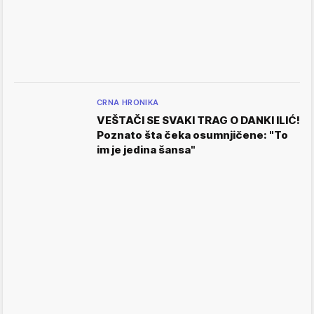
CRNA HRONIKA
VEŠTAČI SE SVAKI TRAG O DANKI ILIĆ!
Poznato šta čeka osumnjičene: "To
im je jedina šansa"