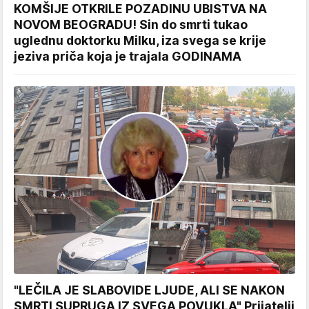
KOMŠIJE OTKRILE POZADINU UBISTVA NA
NOVOM BEOGRADU! Sin do smrti tukao
uglednu doktorku Milku, iza svega se krije
jeziva priča koja je trajala GODINAMA
"LEČILA JE SLABOVIDE LJUDE, ALI SE NAKON
SMRTI SUPRUGA IZ SVEGA POVUKLA" Prijatelji