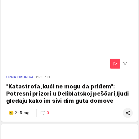
CRNA HRONIKA
PRE 7 H
"Katastrofa, kući ne mogu da priđem":
Potresni prizori u Deliblatskoj peščari,ljudi
gledaju kako im sivi dim guta domove
2
·
Reaguj
3