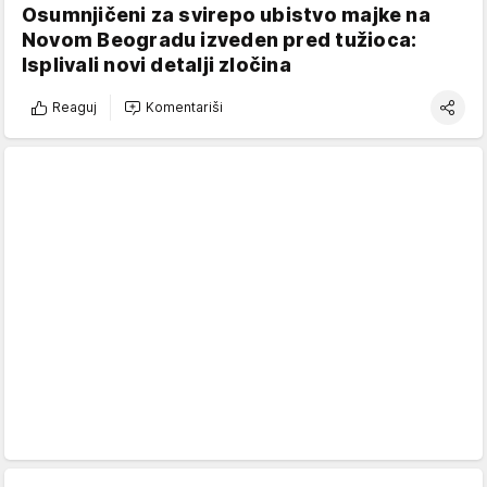
Osumnjičeni za svirepo ubistvo majke na
Novom Beogradu izveden pred tužioca:
Isplivali novi detalji zločina
Reaguj
Komentariši