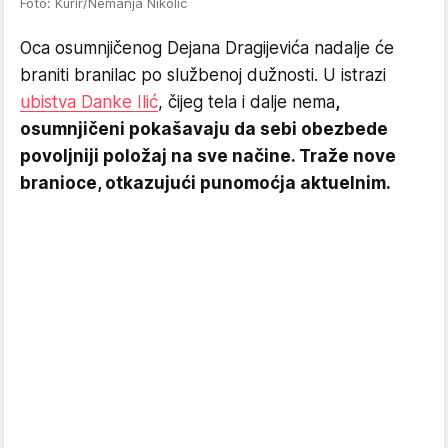
Foto: Kurir/Nemanja Nikolić
Oca osumnjičenog Dejana Dragijevića nadalje će
braniti branilac po službenoj dužnosti. U istrazi
ubistva Danke Ilić
, čijeg tela i dalje nema
,
osumnjičeni pokašavaju da sebi obezbede
povoljniji položaj na sve načine. Traže nove
branioce, otkazujući punomoćja aktuelnim.