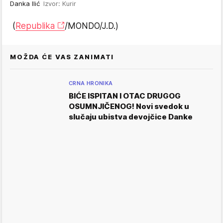
Danka Ilić
Izvor: Kurir
(
Republika
/MONDO/J.D.)
MOŽDA ĆE VAS ZANIMATI
CRNA HRONIKA
BIĆE ISPITAN I OTAC DRUGOG
OSUMNJIČENOG! Novi svedok u
slučaju ubistva devojčice Danke