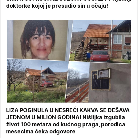
doktorke kojoj je presudio sin u očaju!
LIZA POGINULA U NESREĆI KAKVA SE DEŠAVA
JEDNOM U MILION GODINA! Nišlijka izgubila
život 100 metara od kućnog praga, porodica
mesecima čeka odgovore