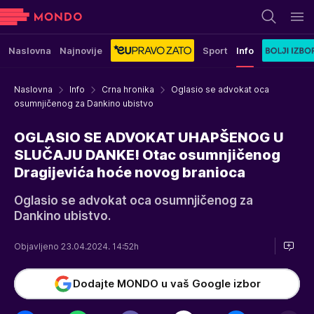
Naslovna
Najnovije
Sport
Info
Naslovna
Info
Crna hronika
Oglasio se advokat oca
osumnjičenog za Dankino ubistvo
OGLASIO SE ADVOKAT UHAPŠENOG U
SLUČAJU DANKE! Otac osumnjičenog
Dragijevića hoće novog branioca
Oglasio se advokat oca osumnjičenog za
Dankino ubistvo.
Objavljeno 23.04.2024. 14:52h
Dodajte MONDO u vaš Google izbor