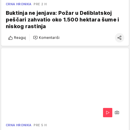
CRNA HRONIKA
PRE 2 H
Buktinja ne jenjava: Požar u Deliblatskoj
peščari zahvatio oko 1.500 hektara šume i
niskog rastinja
Reaguj
Komentariši
CRNA HRONIKA
PRE 5 H