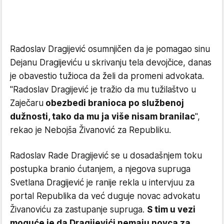
Radoslav Dragijević osumnjičen da je pomagao sinu
Dejanu Dragijeviću u skrivanju tela devojčice, danas
je obavestio tužioca da želi da promeni advokata.
"Radoslav Dragijević je tražio da mu tužilaštvo u
Zaječaru
obezbedi branioca po službenoj
dužnosti, tako da mu ja više nisam branilac
",
rekao je Nebojša Živanović za Republiku.
Radoslav Rade Dragijević se u dosadašnjem toku
postupka branio ćutanjem, a njegova supruga
Svetlana Dragijević je ranije rekla u intervjuu za
portal Republika da već duguje novac advokatu
Živanoviću za zastupanje supruga.
S tim u vezi
moguće je da Dragijevići nemaju novca za