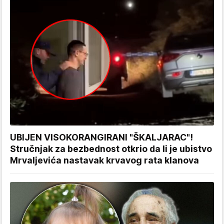
UBIJEN VISOKORANGIRANI "ŠKALJARAC"!
Stručnjak za bezbednost otkrio da li je ubistvo
Mrvaljevića nastavak krvavog rata klanova