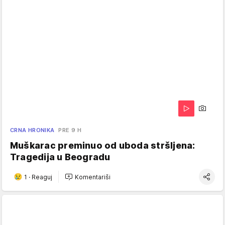
CRNA HRONIKA
PRE 9 H
Muškarac preminuo od uboda stršljena:
Tragedija u Beogradu
1
·
Reaguj
Komentariši