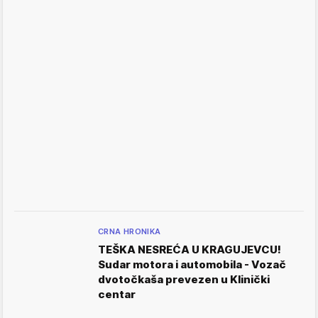
CRNA HRONIKA
TEŠKA NESREĆA U KRAGUJEVCU!
Sudar motora i automobila - Vozač
dvotočkaša prevezen u Klinički
centar