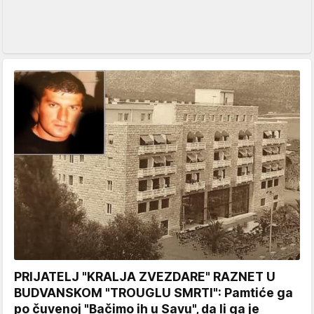
PRIJATELJ "KRALJA ZVEZDARE" RAZNET U
BUDVANSKOM "TROUGLU SMRTI": Pamtiće ga
po čuvenoj "Bačimo ih u Savu", da li ga je