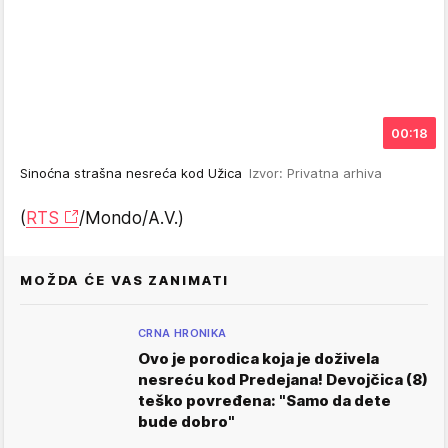
00:18
Sinoćna strašna nesreća kod Užica
Izvor: Privatna arhiva
(
RTS
/Mondo/A.V.)
MOŽDA ĆE VAS ZANIMATI
CRNA HRONIKA
Ovo je porodica koja je doživela
nesreću kod Predejana! Devojčica (8)
teško povređena: "Samo da dete
bude dobro"