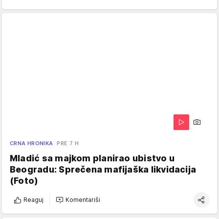
CRNA HRONIKA
PRE 7 H
Mladić sa majkom planirao ubistvo u
Beogradu: Sprečena mafijaška likvidacija
(Foto)
Reaguj
Komentariši