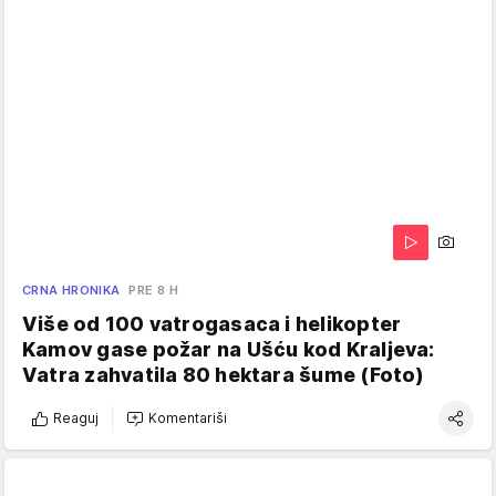
CRNA HRONIKA
PRE 8 H
Više od 100 vatrogasaca i helikopter
Kamov gase požar na Ušću kod Kraljeva:
Vatra zahvatila 80 hektara šume (Foto)
Reaguj
Komentariši