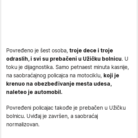
Povređeno je šest osoba,
troje dece i troje
odraslih, i svi su prebačeni u Užičku bolnicu
. U
toku je dijagnostika. Samo petnaest minuta kasnije,
na saobraćajnog policajca na motociklu,
koji je
krenuo na obezbeđivanje mesta udesa,
naleteo je automobil.
Povređeni policajac takođe je prebačen u Užičku
bolnicu. Uviđaj je završen, a saobraćaj
normalizovan.