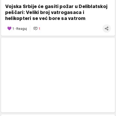
Vojska Srbije će gasiti požar u Deliblatskoj
peščari: Veliki broj vatrogasaca i
helikopteri se već bore sa vatrom
1
·
Reaguj
1