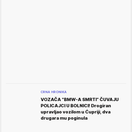
CRNA HRONIKA
VOZAČA "BMW-A SMRTI" ČUVAJU
POLICAJCI U BOLNICI! Drogiran
upravljao vozilom u Ćupriji, dva
drugara mu poginula