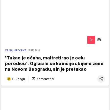
CRNA HRONIKA
PRE 9 H
"Tukao je očuha, maltretirao je celu
porodicu": Oglasile se komšije ubijene žene
na Novom Beogradu, sin je pretukao
1
·
Reaguj
Komentariši