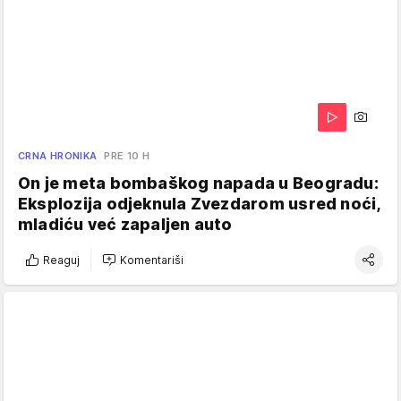
CRNA HRONIKA
PRE 10 H
On je meta bombaškog napada u Beogradu:
Eksplozija odjeknula Zvezdarom usred noći,
mladiću već zapaljen auto
Reaguj
Komentariši