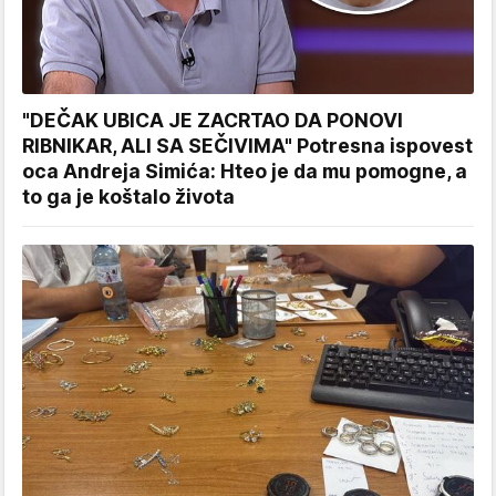
"DEČAK UBICA JE ZACRTAO DA PONOVI
RIBNIKAR, ALI SA SEČIVIMA" Potresna ispovest
oca Andreja Simića: Hteo je da mu pomogne, a
to ga je koštalo života