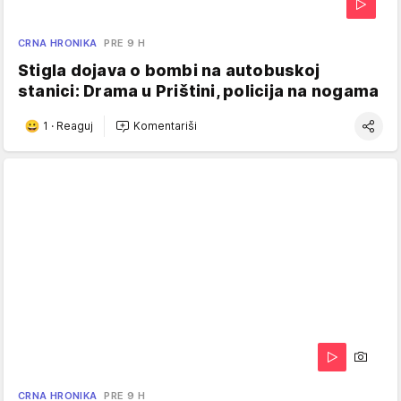
CRNA HRONIKA
PRE 9 H
Stigla dojava o bombi na autobuskoj
stanici: Drama u Prištini, policija na nogama
1
·
Reaguj
Komentariši
CRNA HRONIKA
PRE 9 H