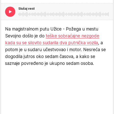
Slušaj vest
Na magistralnom putu Užice - Požega u mestu
Sevojno došlo je do
teške sobraćajne nezgode
kada su se silovito sudarila dva putnička vozila
, a
potom je u sudaru učestvovao i motor. Nesreća se
dogodila jutros oko sedam časova, a kako se
saznaje povređeno je ukupno sedam osoba.