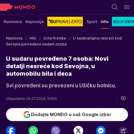
Naslovna
Najnovije
Sport
Info
Naslovna
Info
Crna hronika
U saobraćajnoj nesreći kod
Sevojna povređeno sedam osoba
U sudaru povređeno 7 osoba: Novi
detalji nesreće kod Sevojna, u
automobilu bila i deca
Svi povređeni su prevezeni u Užičku bolnicu.
Objavljeno 26.07.2024. 9:55h
Dodajte MONDO u vaš Google izbor