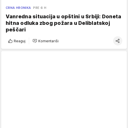
CRNA HRONIKA
PRE 6 H
Vanredna situacija u opštini u Srbiji: Doneta
hitna odluka zbog požara u Deliblatskoj
peščari
Reaguj
Komentariši