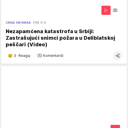
CRNA HRONIKA
PRE 8 H
Nezapamćena katastrofa u Srbiji:
Zastrašujući snimci požara u Deliblatskoj
peščari (Video)
3
·
Reaguj
Komentariši