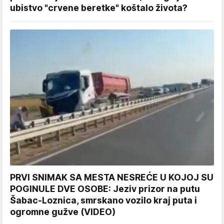
ubistvo "crvene beretke" koštalo života?
PRVI SNIMAK SA MESTA NESREĆE U KOJOJ SU
POGINULE DVE OSOBE: Jeziv prizor na putu
Šabac-Loznica, smrskano vozilo kraj puta i
ogromne gužve (VIDEO)