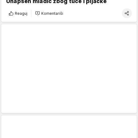
Uhapšen mladić zbog tuče i pljačke
Reaguj
Komentariši