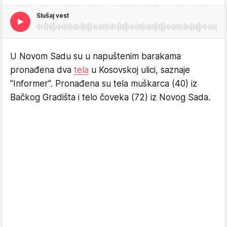
Slušaj vest
U Novom Sadu su u napuštenim barakama
pronađena dva
tela
u Kosovskoj ulici, saznaje
"Informer". Pronađena su tela muškarca (40) iz
Bačkog Gradišta i telo čoveka (72) iz Novog Sada.