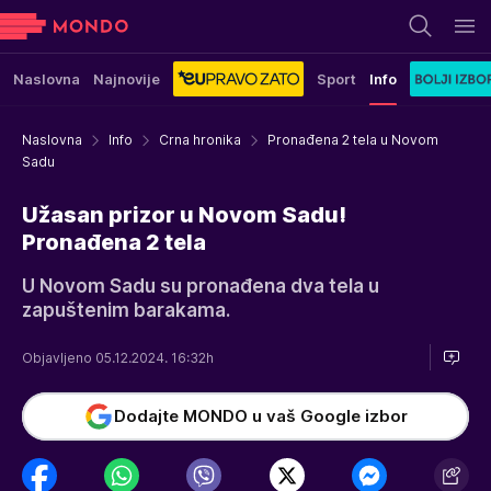
Naslovna
Najnovije
Sport
Info
Naslovna
Info
Crna hronika
Pronađena 2 tela u Novom
Sadu
Užasan prizor u Novom Sadu!
Pronađena 2 tela
U Novom Sadu su pronađena dva tela u
zapuštenim barakama.
Objavljeno 05.12.2024. 16:32h
Dodajte MONDO u vaš Google izbor