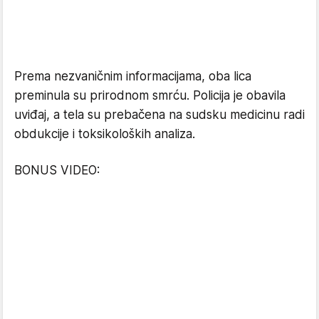
Prema nezvaničnim informacijama, oba lica
preminula su prirodnom smrću. Policija je obavila
uviđaj, a tela su prebačena na sudsku medicinu radi
obdukcije i toksikoloških analiza.
BONUS VIDEO: