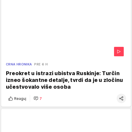
CRNA HRONIKA
PRE 6 H
Preokret u istrazi ubistva Ruskinje: Turčin
izneo šokantne detalje, tvrdi da je u zločinu
učestvovalo više osoba
Reaguj
7