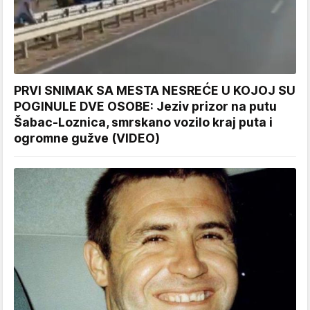
PRVI SNIMAK SA MESTA NESREĆE U KOJOJ SU
POGINULE DVE OSOBE: Jeziv prizor na putu
Šabac-Loznica, smrskano vozilo kraj puta i
ogromne gužve (VIDEO)