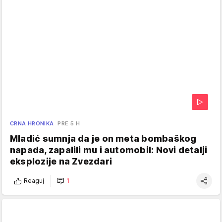
CRNA HRONIKA
PRE 5 H
Mladić sumnja da je on meta bombaškog
napada, zapalili mu i automobil: Novi detalji
eksplozije na Zvezdari
Reaguj
1