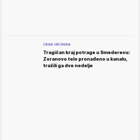
CRNA HRONIKA
Tragičan kraj potrage u Smederevu:
Zoranovo telo pronađeno u kanalu,
tražili ga dve nedelje