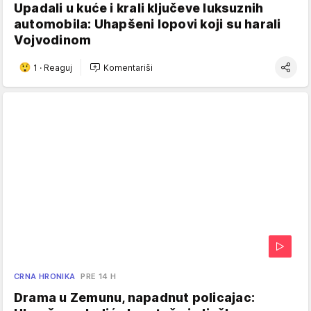
Upadali u kuće i krali ključeve luksuznih
automobila: Uhapšeni lopovi koji su harali
Vojvodinom
1
·
Reaguj
Komentariši
CRNA HRONIKA
PRE 14 H
Drama u Zemunu, napadnut policajac: