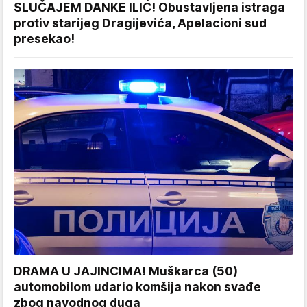
SLUČAJEM DANKE ILIĆ! Obustavljena istraga
protiv starijeg Dragijevića, Apelacioni sud
presekao!
DRAMA U JAJINCIMA! Muškarca (50)
automobilom udario komšija nakon svađe
zbog navodnog duga