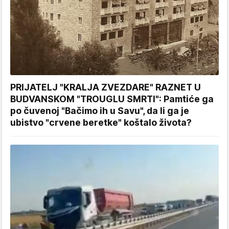
PRIJATELJ "KRALJA ZVEZDARE" RAZNET U
BUDVANSKOM "TROUGLU SMRTI": Pamtiće ga
po čuvenoj "Bačimo ih u Savu", da li ga je
ubistvo "crvene beretke" koštalo života?