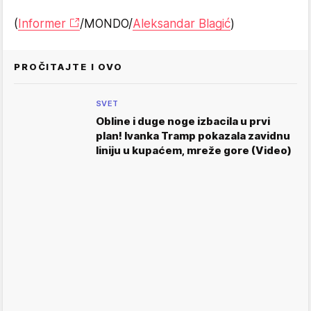
(
Informer
/MONDO/
Aleksandar Blagić
)
PROČITAJTE I OVO
SVET
Obline i duge noge izbacila u prvi
plan! Ivanka Tramp pokazala zavidnu
liniju u kupaćem, mreže gore (Video)