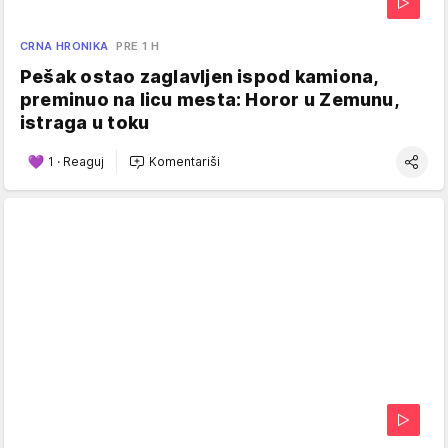
CRNA HRONIKA
PRE 1 H
Pešak ostao zaglavljen ispod kamiona,
preminuo na licu mesta: Horor u Zemunu,
istraga u toku
1
·
Reaguj
Komentariši