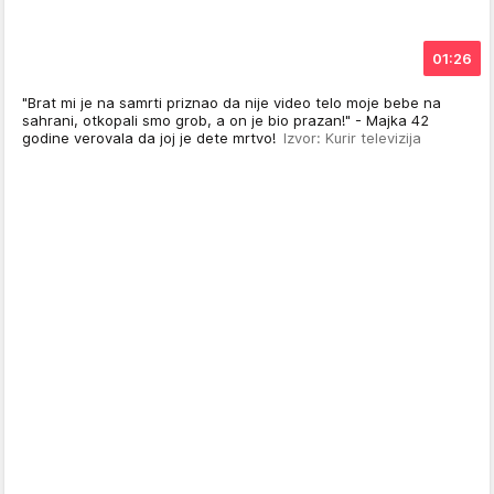
01:26
"Brat mi je na samrti priznao da nije video telo moje bebe na
sahrani, otkopali smo grob, a on je bio prazan!" - Majka 42
godine verovala da joj je dete mrtvo!
Izvor: Kurir televizija