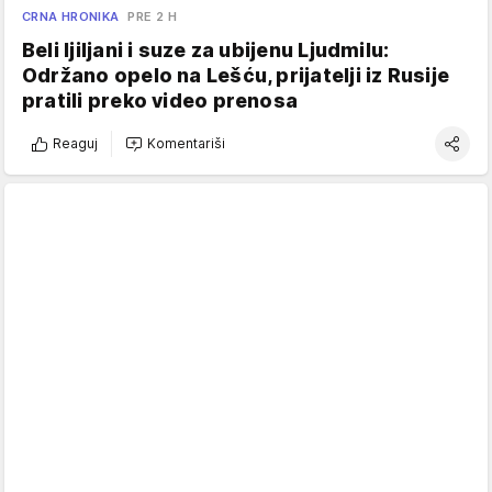
CRNA HRONIKA
PRE 2 H
Beli ljiljani i suze za ubijenu Ljudmilu:
Održano opelo na Lešću, prijatelji iz Rusije
pratili preko video prenosa
Reaguj
Komentariši