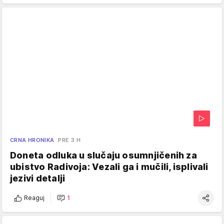
CRNA HRONIKA
PRE 3 H
Doneta odluka u slučaju osumnjičenih za
ubistvo Radivoja: Vezali ga i mučili, isplivali
jezivi detalji
Reaguj
1