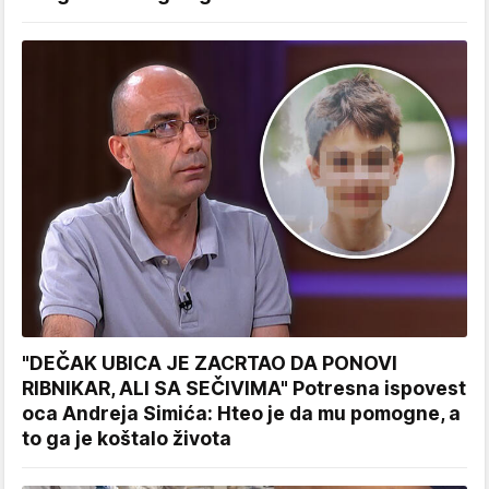
"DEČAK UBICA JE ZACRTAO DA PONOVI
RIBNIKAR, ALI SA SEČIVIMA" Potresna ispovest
oca Andreja Simića: Hteo je da mu pomogne, a
to ga je koštalo života