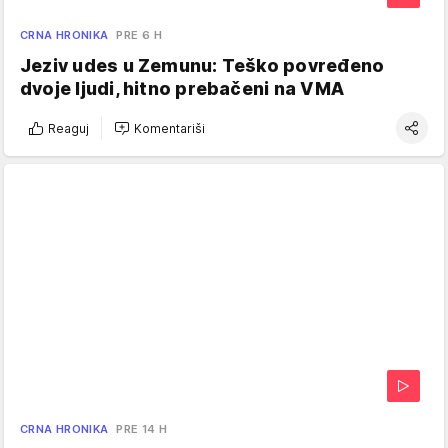
CRNA HRONIKA
PRE 6 H
Jeziv udes u Zemunu: Teško povređeno
dvoje ljudi, hitno prebačeni na VMA
Reaguj
Komentariši
CRNA HRONIKA
PRE 14 H