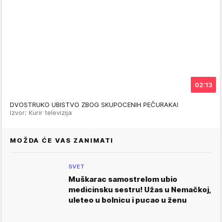
02:13
DVOSTRUKO UBISTVO ZBOG SKUPOCENIH PEČURAKA!
Izvor: Kurir televizija
MOŽDA ĆE VAS ZANIMATI
SVET
Muškarac samostrelom ubio
medicinsku sestru! Užas u Nemačkoj,
uleteo u bolnicu i pucao u ženu