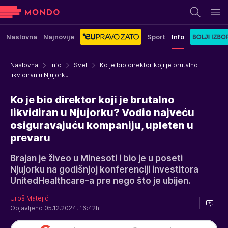
Naslovna
Najnovije
Sport
Info
Naslovna
Info
Svet
Ko je bio direktor koji je brutalno
likvidiran u Njujorku
Ko je bio direktor koji je brutalno
likvidiran u Njujorku? Vodio najveću
osiguravajuću kompaniju, upleten u
prevaru
Brajan je živeo u Minesoti i bio je u poseti
Njujorku na godišnjoj konferenciji investitora
UnitedHealthcare-a pre nego što je ubijen.
Uroš Matejić
Objavljeno 05.12.2024. 16:42h