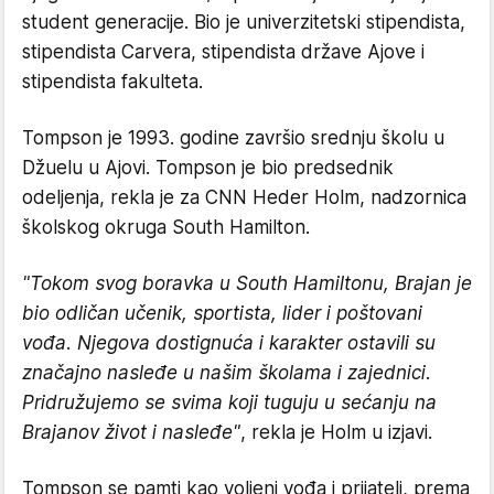
student generacije. Bio je univerzitetski stipendista,
stipendista Carvera, stipendista države Ajove i
stipendista fakulteta.
Tompson je 1993. godine završio srednju školu u
Džuelu u Ajovi. Tompson je bio predsednik
odeljenja, rekla je za CNN Heder Holm, nadzornica
školskog okruga South Hamilton.
"Tokom svog boravka u South Hamiltonu, Brajan je
bio odličan učenik, sportista, lider i poštovani
vođa. Njegova dostignuća i karakter ostavili su
značajno nasleđe u našim školama i zajednici.
Pridružujemo se svima koji tuguju u sećanju na
Brajanov život i nasleđe"
, rekla je Holm u izjavi.
Tompson se pamti kao voljeni vođa i prijatelj, prema