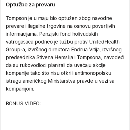
Optužbe za prevaru
Tompson je u maju bio optužen zbog navodne
prevare i ilegalne trgovine na osnovu poverljivih
informacijama. Penzijski fond holivudskih
vatrogasaca podneo je tužbu protiv UnitedHealth
Group-a, izvršnog direktora Endrua Vitija, izvršnog
predsednika Stivena Hemslija i Tompsona, navodeći
da su rukovodioci planirali da uvećaju akcije
kompanije tako što nisu otkrili antimonopolsku
istragu američkog Ministarstva pravde u vezi sa
kompanijom.
BONUS VIDEO: