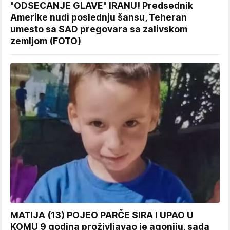
"ODSECANJE GLAVE" IRANU! Predsednik
Amerike nudi poslednju šansu, Teheran
umesto sa SAD pregovara sa zalivskom
zemljom (FOTO)
MATIJA (13) POJEO PARČE SIRA I UPAO U
KOMU 9 godina proživljavao je agoniju, sada