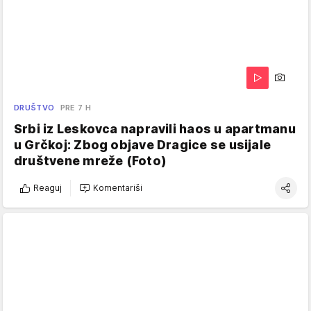
DRUŠTVO
PRE 7 H
Srbi iz Leskovca napravili haos u apartmanu
u Grčkoj: Zbog objave Dragice se usijale
društvene mreže (Foto)
Reaguj
Komentariši