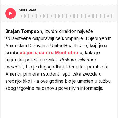
Slušaj vest
Brajan Tompson
, izvršni direktor najveće
zdravstvene osiguravajuće kompanije u Sjedinjenim
Američkim Državama UnitedHealthcare,
koji je u
sredu
ubijen u centru Menhetna
u, kako je
njujorška policija nazvala,
"drskom, ciljanom
napadu"
, bio je dugogodišnji lider u korporativnoj
Americi, primeran student i sportska zvezda u
srednjoj školi - a ove godine bio je umešan u tužbu
zbog trgovine na osnovu poverljivih informacija.