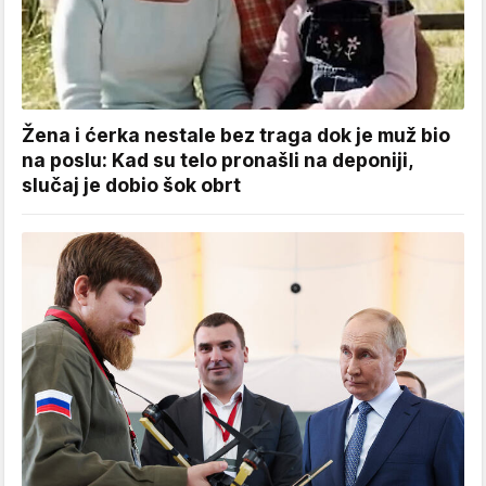
Žena i ćerka nestale bez traga dok je muž bio
na poslu: Kad su telo pronašli na deponiji,
slučaj je dobio šok obrt