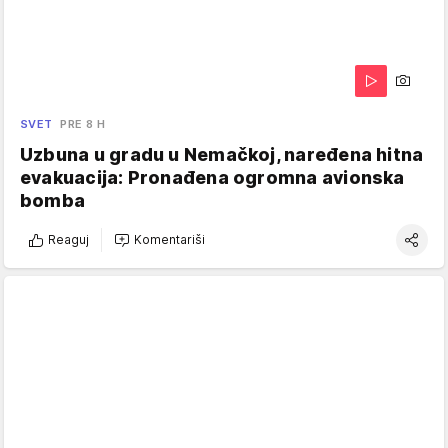
SVET
PRE 8 H
Uzbuna u gradu u Nemačkoj, naređena hitna
evakuacija: Pronađena ogromna avionska
bomba
Reaguj
Komentariši