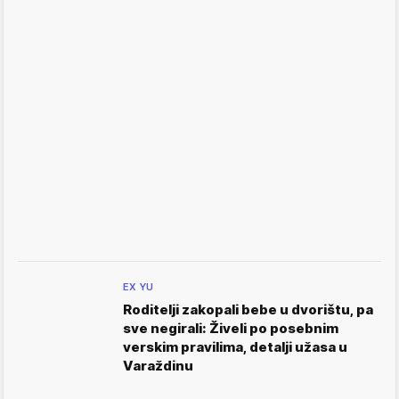
EX YU
Roditelji zakopali bebe u dvorištu, pa
sve negirali: Živeli po posebnim
verskim pravilima, detalji užasa u
Varaždinu