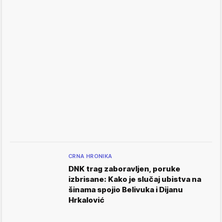
CRNA HRONIKA
DNK trag zaboravljen, poruke
izbrisane: Kako je slučaj ubistva na
šinama spojio Belivuka i Dijanu
Hrkalović