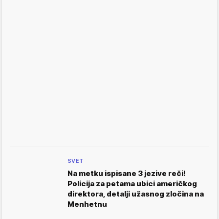
SVET
Na metku ispisane 3 jezive reči!
Policija za petama ubici američkog
direktora, detalji užasnog zločina na
Menhetnu