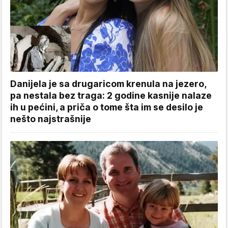
Danijela je sa drugaricom krenula na jezero,
pa nestala bez traga: 2 godine kasnije nalaze
ih u pećini, a priča o tome šta im se desilo je
nešto najstrašnije