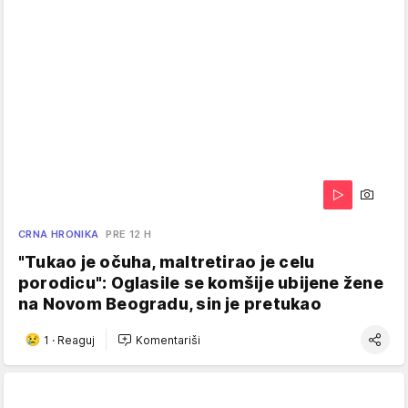
CRNA HRONIKA
PRE 12 H
"Tukao je očuha, maltretirao je celu
porodicu": Oglasile se komšije ubijene žene
na Novom Beogradu, sin je pretukao
1
·
Reaguj
Komentariši