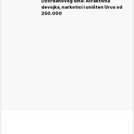
Džordanovog sina: Atraktivna
devojka, narkotici i uništen Urus od
250.000