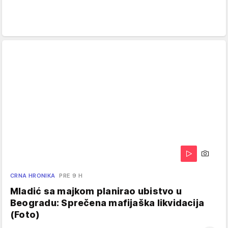
CRNA HRONIKA
PRE 9 H
Mladić sa majkom planirao ubistvo u
Beogradu: Sprečena mafijaška likvidacija
(Foto)