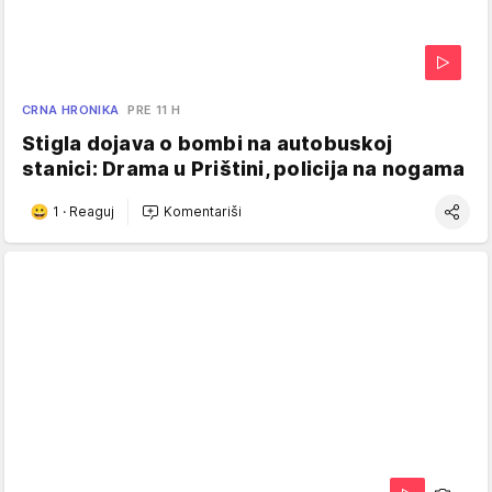
CRNA HRONIKA
PRE 11 H
Stigla dojava o bombi na autobuskoj
stanici: Drama u Prištini, policija na nogama
1
·
Reaguj
Komentariši