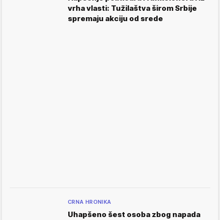
vrha vlasti: Tužilaštva širom Srbije
spremaju akciju od srede
CRNA HRONIKA
Uhapšeno šest osoba zbog napada