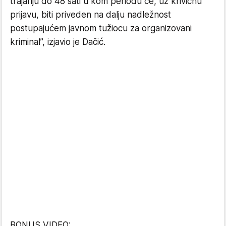
trajanju do 48 sati u kom periodu će, uz krivičnu
prijavu, biti priveden na dalju nadležnost
postupajućem javnom tužiocu za organizovani
kriminal”, izjavio je Dačić.
BONUS VIDEO: