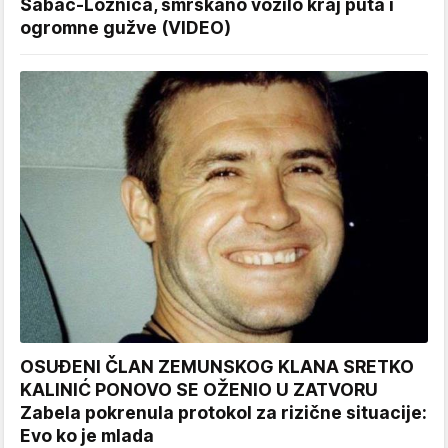
Šabac-Loznica, smrskano vozilo kraj puta i
ogromne gužve (VIDEO)
OSUĐENI ČLAN ZEMUNSKOG KLANA SRETKO
KALINIĆ PONOVO SE OŽENIO U ZATVORU
Zabela pokrenula protokol za rizične situacije:
Evo ko je mlada