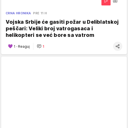
CRNA HRONIKA
PRE 11 H
Vojska Srbije će gasiti požar u Deliblatskoj
peščari: Veliki broj vatrogasaca i
helikopteri se već bore sa vatrom
1
·
Reaguj
1