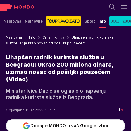
Naslovna
Najnovije
Sport
Info
Naslovna
Info
Crna hronika
Uhapšen radnik kurirske
službe jer je krao novac od pošiljki pouzećem
Uhapšen radnik kurirske službe u
Beogradu: Ukrao 200 miliona dinara,
uzimao novac od pošiljki pouzećem
(Video)
Ministar Ivica Dačić se oglasio o hapšenju
radnika kurirste službe iz Beograda.
Objavljeno 11.02.2025. 11:41h
1
Dodajte MONDO u vaš Google izbor