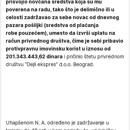
prisvojio novčana sredstva koja su mu
poverena na radu, tako što je delimično ili u
celosti zadržavao za sebe novac od dnevnog
pazara pošiljki (sredstva od plaćanja
robe pouzećem), umesto da izvrši uplatu na
račun privrednog društva, čime je sebi pribavio
protivpravnu imovinsku korist u iznosu od
201.343.443,62 dinara
i pričinio štetu privrednom
društvu "Dejli ekspres" d.o.o. Beograd.
Uhapšenom N. A. određeno je zadržavanje u