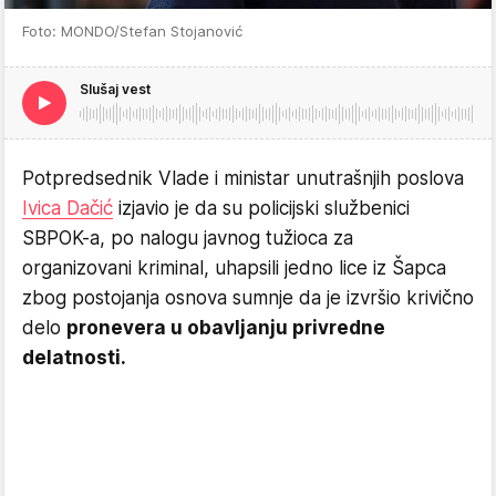
Foto: MONDO/Stefan Stojanović
Slušaj vest
Potpredsednik Vlade i ministar unutrašnjih poslova
Ivica Dačić
izjavio je da su policijski službenici
SBPOK-a, po nalogu javnog tužioca za
organizovani kriminal, uhapsili jedno lice iz Šapca
zbog postojanja osnova sumnje da je izvršio krivično
delo
pronevera u obavljanju privredne
delatnosti.