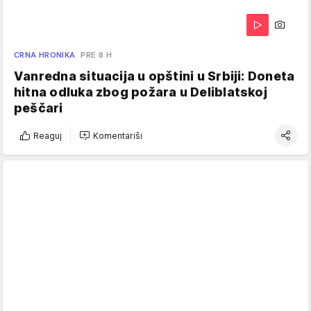
CRNA HRONIKA
PRE 8 H
Vanredna situacija u opštini u Srbiji: Doneta
hitna odluka zbog požara u Deliblatskoj
peščari
Reaguj
Komentariši