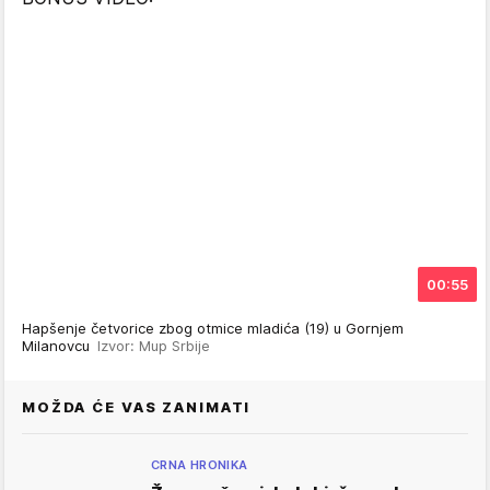
00:55
Hapšenje četvorice zbog otmice mladića (19) u Gornjem
Milanovcu
Izvor: Mup Srbije
MOŽDA ĆE VAS ZANIMATI
CRNA HRONIKA