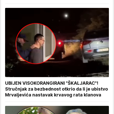
UBIJEN VISOKORANGIRANI "ŠKALJARAC"!
Stručnjak za bezbednost otkrio da li je ubistvo
Mrvaljevića nastavak krvavog rata klanova