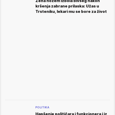
Žena nožem izbola bivšeg nakon
kršenja zabrane prilaska: Užas u
Trsteniku, lekari mu se bore za život
POLITIKA
Hapšenje političara i funkcionera i iz