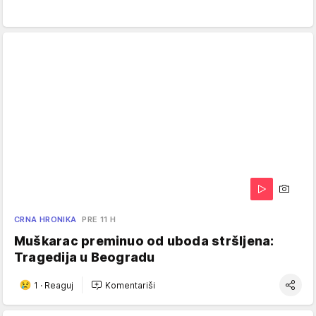
CRNA HRONIKA
PRE 11 H
Muškarac preminuo od uboda stršljena:
Tragedija u Beogradu
1
·
Reaguj
Komentariši