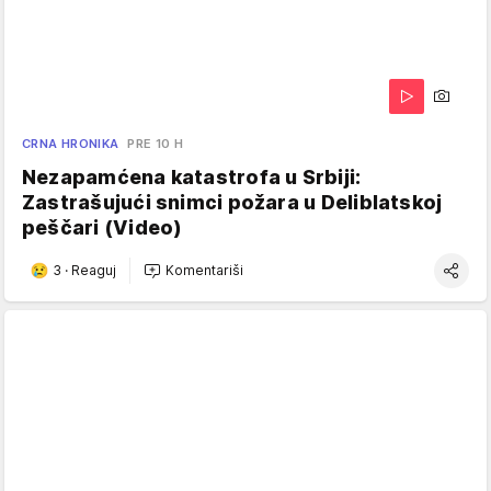
CRNA HRONIKA
PRE 10 H
Nezapamćena katastrofa u Srbiji:
Zastrašujući snimci požara u Deliblatskoj
peščari (Video)
3
·
Reaguj
Komentariši