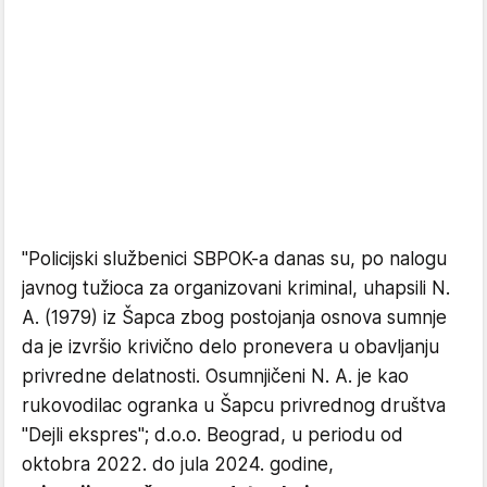
"Policijski službenici SBPOK-a danas su, po nalogu
javnog tužioca za organizovani kriminal, uhapsili N.
A. (1979) iz Šapca zbog postojanja osnova sumnje
da je izvršio krivično delo pronevera u obavljanju
privredne delatnosti. Osumnjičeni N. A. je kao
rukovodilac ogranka u Šapcu privrednog društva
"Dejli ekspres"; d.o.o. Beograd, u periodu od
oktobra 2022. do jula 2024. godine,