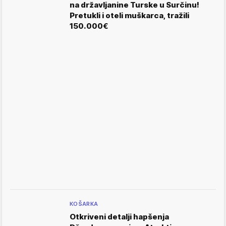
na državljanine Turske u Surčinu!
Pretukli i oteli muškarca, tražili
150.000€
KOŠARKA
Otkriveni detalji hapšenja