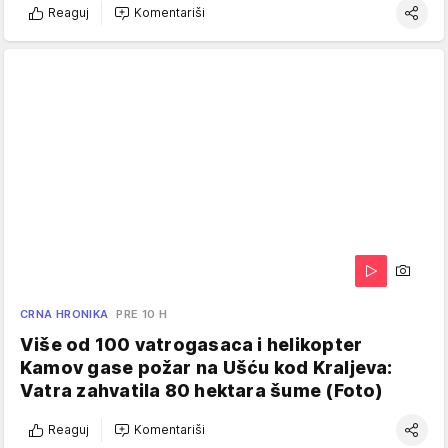
Reaguj
Komentariši
CRNA HRONIKA
PRE 10 H
Više od 100 vatrogasaca i helikopter
Kamov gase požar na Ušću kod Kraljeva:
Vatra zahvatila 80 hektara šume (Foto)
Reaguj
Komentariši