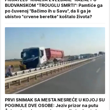
BUDVANSKOM "TROUGLU SMRTI": Pamtiće ga
po čuvenoj "Bačimo ih u Savu", da li ga je
ubistvo "crvene beretke" koštalo života?
PRVI SNIMAK SA MESTA NESREĆE U KOJOJ SU
POGINULE DVE OSOBE: Jeziv prizor na putu