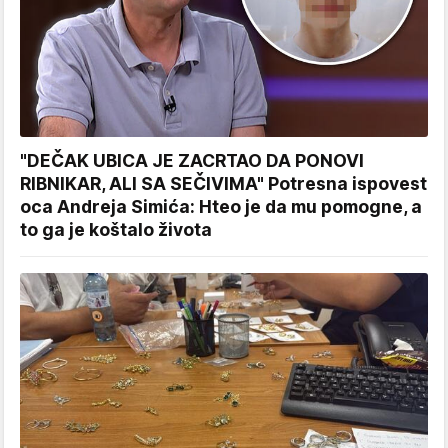
"DEČAK UBICA JE ZACRTAO DA PONOVI
RIBNIKAR, ALI SA SEČIVIMA" Potresna ispovest
oca Andreja Simića: Hteo je da mu pomogne, a
to ga je koštalo života