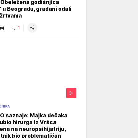
 Obeležena godišnjica
" u Beogradu, građani odali
 žrtvama
uj
1
ONIKA
 saznaje: Majka dečaka
e ubio hirurga iz Vršca
na na neuropsihijatriju,
tnik bio problematičan