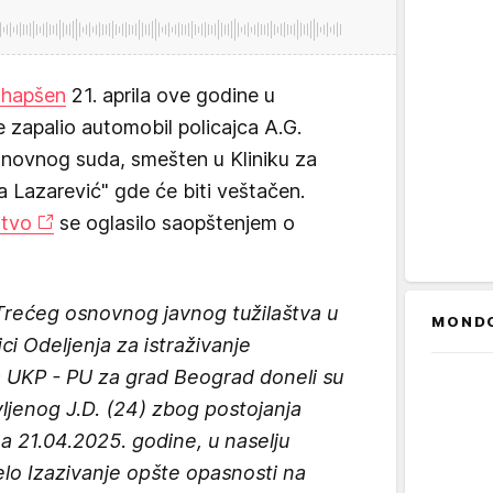
uhapšen
21. aprila ove godine u
e zapalio automobil policajca A.G.
snovnog suda, smešten u Kliniku za
za Lazarević" gde će biti veštačen.
štvo
se oglasilo saopštenjem o
Trećeg osnovnog javnog tužilaštva u
MOND
ci Odeljenja za istraživanje
ja UKP - PU za grad Beograd doneli su
ljenog J.D. (24) zbog postojanja
 21.04.2025. godine, u naselju
delo Izazivanje opšte opasnosti na