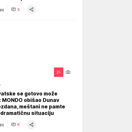
uj
3
O
vatske se gotovo može
: MONDO obišao Dunav
ezdana, meštani ne pamte
dramatičnu situaciju
uj
6