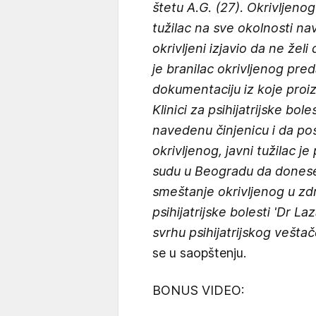
štetu A.G. (27). Okrivljeno
tužilac na sve okolnosti nav
okrivljeni izjavio da ne žel
je branilac okrivljenog pr
dokumentaciju iz koje proizl
Klinici za psihijatrijske bole
navedenu činjenicu i da po
okrivljenog, javni tužilac
sudu u Beogradu da donese 
smeštanje okrivljenog u zd
psihijatrijske bolesti 'Dr L
svrhu psihijatrijskog vešta
se u saopštenju.
BONUS VIDEO: