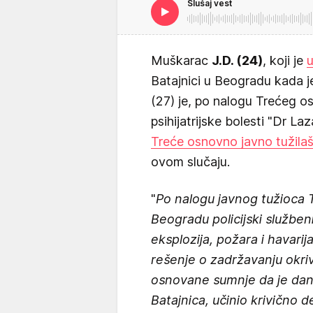
Slušaj vest
Muškarac
J.D. (24)
, koji je
Batajnici u Beogradu kada j
(27) je, po nalogu Trećeg o
psihijatrijske bolesti "Dr La
Treće osnovno javno tužila
ovom slučaju.
"
Po nalogu javnog tužioca 
Beogradu policijski službeni
eksplozija, požara i havari
rešenje o zadržavanju okriv
osnovane sumnje da je dana
Batajnica, učinio krivično 