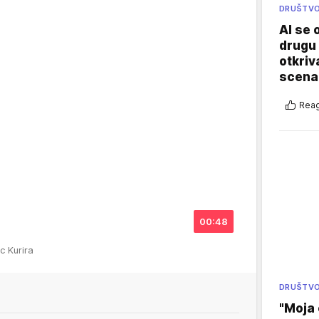
DRUŠTV
AI se 
drugu 
otkriv
scenar
Reag
00:48
ac Kurira
DRUŠTV
"Moja 