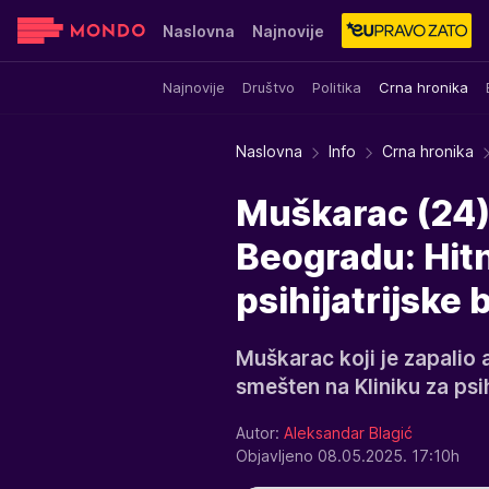
Naslovna
Najnovije
Najnovije
Društvo
Politika
Crna hronika
Sensa
Stvar ukusa
Yumama
Naslovna
Info
Crna hronika
Muškarac (24) 
Beogradu: Hit
psihijatrijske 
Muškarac koji je zapalio 
smešten na Kliniku za psih
Autor:
Aleksandar Blagić
Objavljeno 08.05.2025. 17:10h