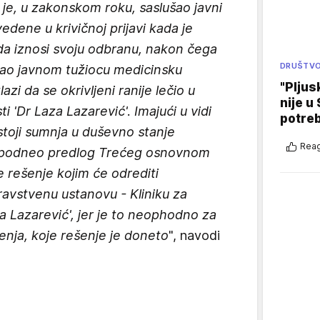
g je, u zakonskom roku, saslušao javni
edene u krivičnoj prijavi kada je
i da iznosi svoju odbranu, nakon čega
DRUŠTV
edao javnom tužiocu medicinsku
"Pljus
azi da se okrivljeni ranije lečio u
nije u 
sti 'Dr Laza Lazarević'. Imajući u vidi
potre
stoji sumnja u duševno stanje
Reag
 je podneo predlog Trećeg osnovnom
rešenje kojim će odrediti
ravstvenu ustanovu - Kliniku za
aza Lazarević', jer je to neophodno za
čenja, koje rešenje je doneto
", navodi