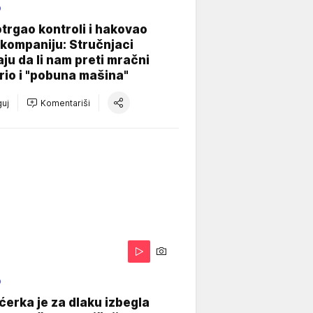
O
otrgao kontroli i hakovao
kompaniju: Stručnjaci
aju da li nam preti mračni
io i "pobuna mašina"
uj
Komentariši
O
ćerka je za dlaku izbegla