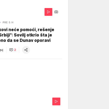
O
PRE 5 H
kovi neće pomoći, rešenje
Srbiji": Sovilj otkrio šta je
bno da se Dunav oporavi
uj
2