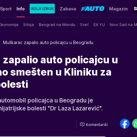
Sport
Info
Zabava
Magazin
Ekonomija
Srbija
Beograd na Mondu
Svet
EX YU
Novi Sad na 
Muškarac zapalio auto policajcu u Beogradu
zapalio auto policajcu u
no smešten u Kliniku za
bolesti
automobil policajca u Beogradu je
ijatrijske bolesti "Dr Laza Lazarević".
Komentariši