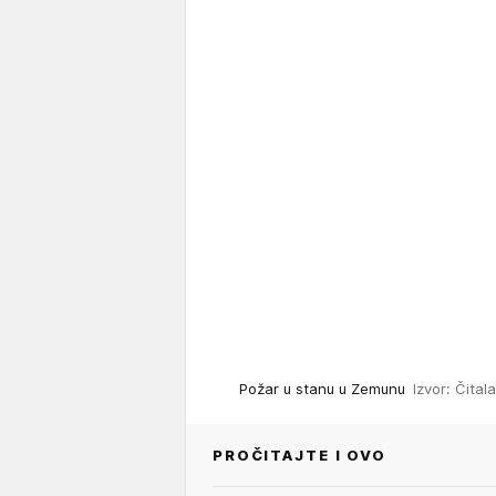
Požar u stanu u Zemunu
Izvor: Čital
PROČITAJTE I OVO