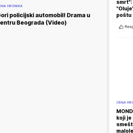
smrt":
RNA HRONIKA
"Oluje
ori policijski automobil! Drama u
poštu
entru Beograda (Video)
Reag
CRNA HR
MONDO
koji j
smešte
malole