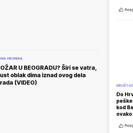
Reag
RNA HRONIKA
OŽAR U BEOGRADU? Širi se vatra,
ust oblak dima iznad ovog dela
rada (VIDEO)
DRUŠTV
Do Hr
peške
kod B
ovako 
Reag