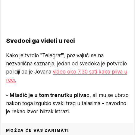
Svedoci ga videli u reci
Kako je tvrdio "Telegraf", pozivajući se na
nezvanična saznanja, jedan od svedoka je potvrdio
policiji da je Jovana
video oko 7.30 sati kako pliva u
reci.
-
Mladić je u tom trenutku pliva
o, ali mu se ubrzo
nakon toga izgubio svaki trag u talasima - navodno
je rekao izvor blizak istrazi.
MOŽDA ĆE VAS ZANIMATI