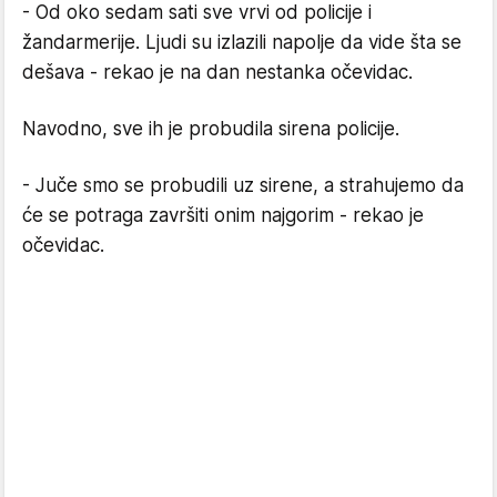
- Od oko sedam sati sve vrvi od policije i
žandarmerije. Ljudi su izlazili napolje da vide šta se
dešava - rekao je na dan nestanka očevidac.
Navodno, sve ih je probudila sirena policije.
- Juče smo se probudili uz sirene, a strahujemo da
će se potraga završiti onim najgorim - rekao je
očevidac.