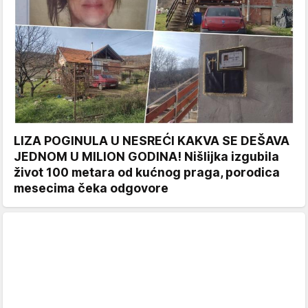
LIZA POGINULA U NESREĆI KAKVA SE DEŠAVA
JEDNOM U MILION GODINA! Nišlijka izgubila
život 100 metara od kućnog praga, porodica
mesecima čeka odgovore