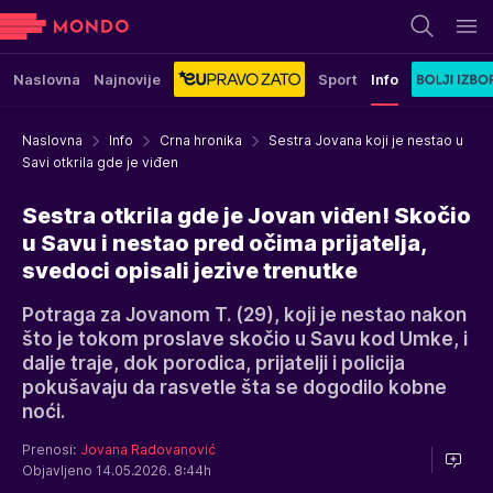
Naslovna
Najnovije
Sport
Info
Naslovna
Info
Crna hronika
Sestra Jovana koji je nestao u
Savi otkrila gde je viđen
Sestra otkrila gde je Jovan viđen! Skočio
u Savu i nestao pred očima prijatelja,
svedoci opisali jezive trenutke
Potraga za Jovanom T. (29), koji je nestao nakon
što je tokom proslave skočio u Savu kod Umke, i
dalje traje, dok porodica, prijatelji i policija
pokušavaju da rasvetle šta se dogodilo kobne
noći.
Prenosi:
Jovana Radovanović
Objavljeno 14.05.2026. 8:44h