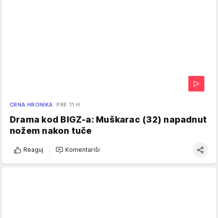
CRNA HRONIKA
PRE 11 H
Drama kod BIGZ-a: Muškarac (32) napadnut
nožem nakon tuče
Reaguj
Komentariši