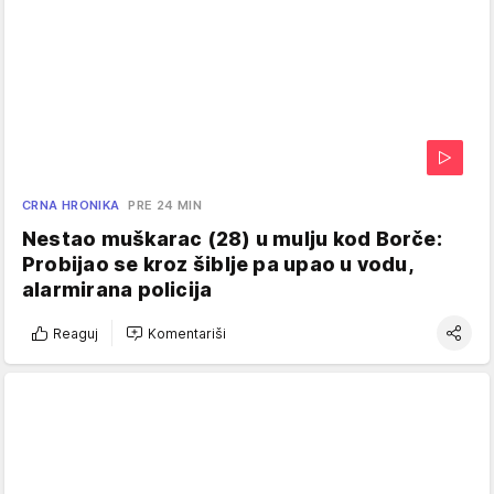
CRNA HRONIKA
PRE 24 MIN
Nestao muškarac (28) u mulju kod Borče:
Probijao se kroz šiblje pa upao u vodu,
alarmirana policija
Reaguj
Komentariši