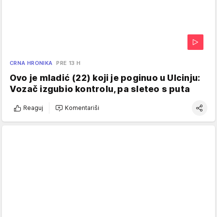
CRNA HRONIKA
PRE 13 H
Ovo je mladić (22) koji je poginuo u Ulcinju:
Vozač izgubio kontrolu, pa sleteo s puta
Reaguj
Komentariši