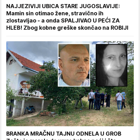
NAJJEZIVIJI UBICA STARE JUGOSLAVIJE:
Mamin sin otimao žene, stravično ih
zlostavljao - a onda SPALJIVAO U PEĆI ZA
HLEB! Zbog kobne greške skončao na ROBIJI
BRANKA MRAČNU TAJNU ODNELA U GROB