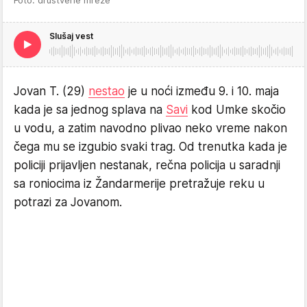
Foto: društvene mreže
Slušaj vest
Jovan T. (29)
nestao
je u noći između 9. i 10. maja
kada je sa jednog splava na
Savi
kod Umke skočio
u vodu, a zatim navodno plivao neko vreme nakon
čega mu se izgubio svaki trag. Od trenutka kada je
policiji prijavljen nestanak, rečna policija u saradnji
sa roniocima iz Žandarmerije pretražuje reku u
potrazi za Jovanom.