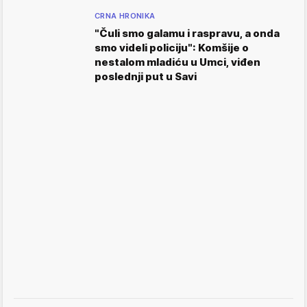
CRNA HRONIKA
"Čuli smo galamu i raspravu, a onda
smo videli policiju": Komšije o
nestalom mladiću u Umci, viđen
poslednji put u Savi