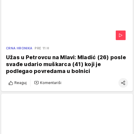
CRNA HRONIKA
PRE 11 H
Užas u Petrovcu na Mlavi: Mladić (26) posle
svađe udario muškarca (41) koji je
podlegao povredama u bolnici
Reaguj
Komentariši