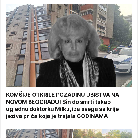
KOMŠIJE OTKRILE POZADINU UBISTVA NA
NOVOM BEOGRADU! Sin do smrti tukao
uglednu doktorku Milku, iza svega se krije
jeziva priča koja je trajala GODINAMA