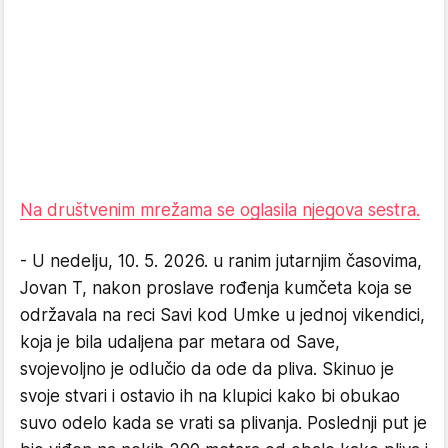
Na društvenim mrežama se oglasila njegova sestra.
- U nedelju, 10. 5. 2026. u ranim jutarnjim časovima,
Jovan T, nakon proslave rođenja kumčeta koja se
održavala na reci Savi kod Umke u jednoj vikendici,
koja je bila udaljena par metara od Save,
svojevoljno je odlučio da ode da pliva. Skinuo je
svoje stvari i ostavio ih na klupici kako bi obukao
suvo odelo kada se vrati sa plivanja. Poslednji put je