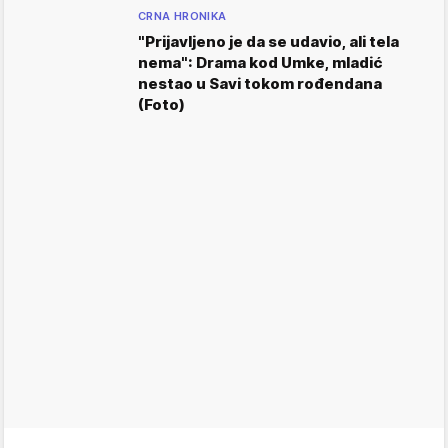
CRNA HRONIKA
"Prijavljeno je da se udavio, ali tela
nema": Drama kod Umke, mladić
nestao u Savi tokom rođendana
(Foto)