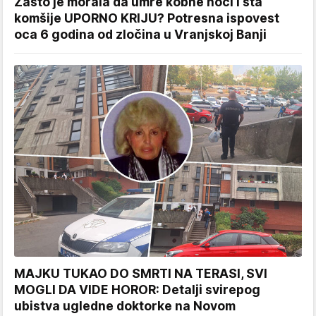
Zašto je morala da umre kobne noći i šta
komšije UPORNO KRIJU? Potresna ispovest
oca 6 godina od zločina u Vranjskoj Banji
MAJKU TUKAO DO SMRTI NA TERASI, SVI
MOGLI DA VIDE HOROR: Detalji svirepog
ubistva ugledne doktorke na Novom