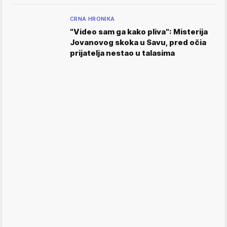
CRNA HRONIKA
"Video sam ga kako pliva": Misterija
Jovanovog skoka u Savu, pred očia
prijatelja nestao u talasima