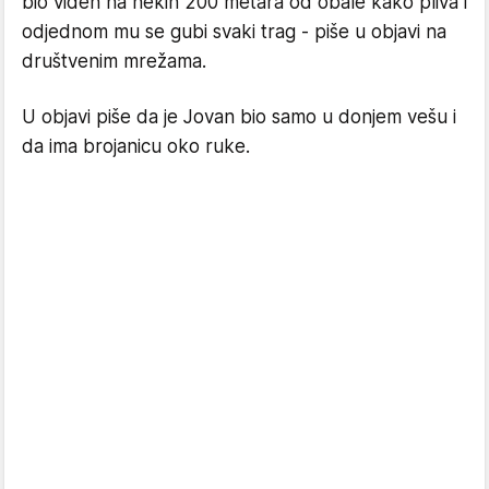
bio viđen na nekih 200 metara od obale kako pliva i
odjednom mu se gubi svaki trag - piše u objavi na
društvenim mrežama.
U objavi piše da je Jovan bio samo u donjem vešu i
da ima brojanicu oko ruke.