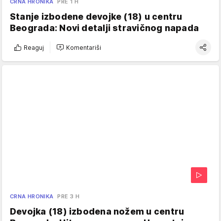
CRNA HRONIKA
PRE 1 H
Stanje izbodene devojke (18) u centru
Beograda: Novi detalji stravičnog napada
Reaguj
Komentariši
CRNA HRONIKA
PRE 3 H
Devojka (18) izbodena nožem u centru