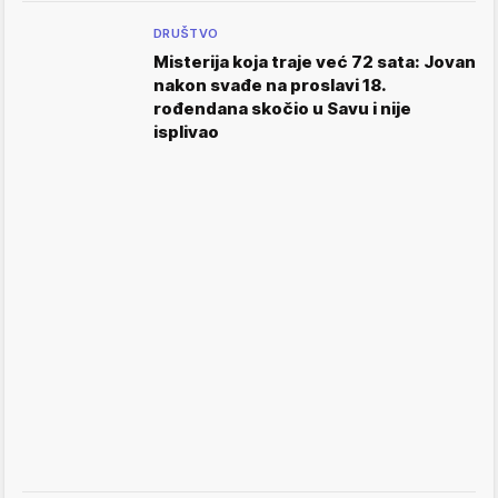
DRUŠTVO
Misterija koja traje već 72 sata: Jovan
nakon svađe na proslavi 18.
rođendana skočio u Savu i nije
isplivao