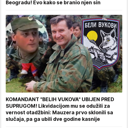
Beogradu! Evo kako se branio njen sin
KOMANDANT "BELIH VUKOVA" UBIJEN PRED
SUPRUGOM! Likvidacijom mu se odužili za
vernost otadžbini: Mauzera prvo sklonili sa
slučaja, pa ga ubili dve godine kasnije