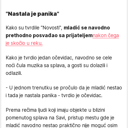
"Nastala je panika"
Kako su tvrdile "Novosti",
mladić se navodno
prethodno posvađao sa prijateljem
nakon čega
je skočio u reku.
Kako je tvrdio jedan očevidac, navodno se cele
noći čula muzika sa splava, a gosti su dolazili i
odlazili.
- U jednom trenutku se pročulo da je mladić nestao
i tada je nastala panika - tvrdio je očevidac.
Prema rečima ljudi koji imaju objekte u blizini
pomenutog splava na Savi, pristup mestu gde je
mladić navodno nestao praktično nije moguć osim