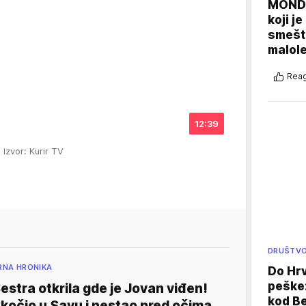
MONDO
koji j
smešte
malole
Reag
12:39
.
Izvor: Kurir TV
DRUŠTV
RNA HRONIKA
Do Hr
peške
estra otkrila gde je Jovan viđen!
kod B
kočio u Savu i nestao pred očima