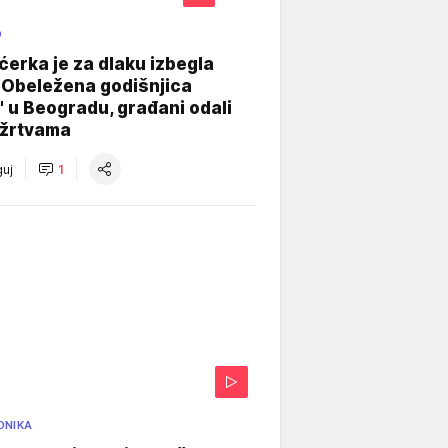
O
ćerka je za dlaku izbegla
 Obeležena godišnjica
" u Beogradu, građani odali
 žrtvama
uj
1
ONIKA