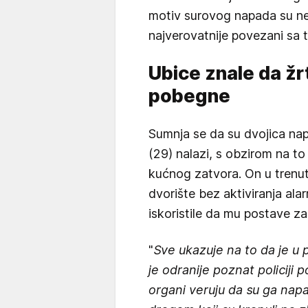
motiv surovog napada su nera
najverovatnije povezani sa 
Ubice znale da ž
pobegne
Sumnja se da su dvojica na
(29) nalazi, s obzirom na to
kućnog zatvora. On u trenu
dvorište bez aktiviranja ala
iskoristile da mu postave z
"
Sve ukazuje na to da je u p
je odranije poznat policiji 
organi veruju da su ga napa