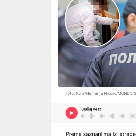
Foto: Kurir/Nemanja Nikolić/MONDO/S
Slušaj vest
Prema saznanjima iz istrage