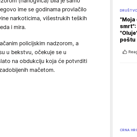
zorom (nanogvica) bila je samo
Njegovo ime se godinama provlačilo
DRUŠTV
ine narkoticima, višestrukih teških
"Moja 
smrt":
eda i mira.
"Oluje
poštu
jačanim policijskim nadzorom, a
 su u bekstvu, očekuje se u
Reag
slato na obdukciju koja će potvrditi
 zadobijenih mačetom.
CRNA HR