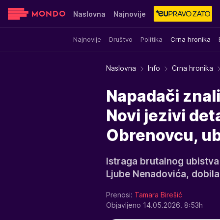
Naslovna
Najnovije
Najnovije
Društvo
Politika
Crna hronika
Sensa
Stvar ukusa
Yumama
Naslovna
Info
Crna hronika
Napadači znal
Novi jezivi de
Obrenovcu, ub
Istraga brutalnog ubistva 
Ljube Nenadovića, dobila 
Prenosi:
Tamara Birešić
Objavljeno 14.05.2026. 8:53h