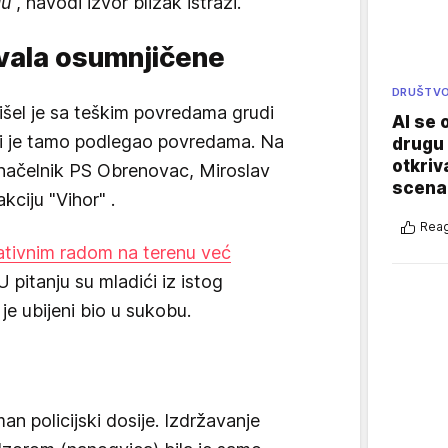
lu
“, navodi izvor blizak istrazi.
kovala osumnjičene
DRUŠTV
el je sa teškim povredama grudi
AI se 
li je tamo podlegao povredama. Na
drugu 
otkriv
i načelnik PS Obrenovac, Miroslav
scenar
akciju "Vihor" .
Reag
erativnim radom na terenu već
 U pitanju su mladići iz istog
je ubijeni bio u sukobu.
an policijski dosije. Izdržavanje