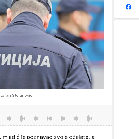
tefan Stojanović
, mladić je poznavao svoje dželate, a