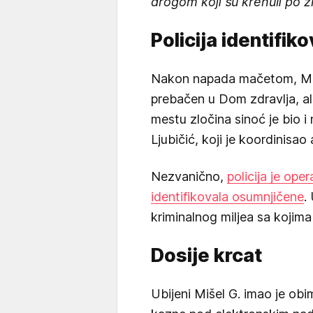
drogom koji su krenuli po z
Policija identifi
Nakon napada mačetom, Miš
prebačen u Dom zdravlja, a
mestu zločina sinoć je bio 
Ljubičić, koji je koordinisao 
Nezvanično,
policija je op
identifikovala osumnjičene
.
kriminalnog miljea sa kojima 
Dosije krcat
Ubijeni Mišel G. imao je obim