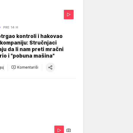
O
PRE 14 H
otrgao kontroli i hakovao
kompaniju: Stručnjaci
aju da li nam preti mračni
io i "pobuna mašina"
uj
Komentariši