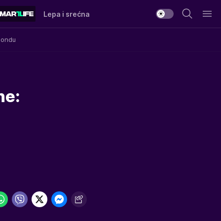
Lepa i srećna
Mondu
ne: