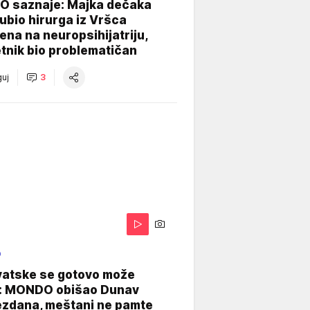
 saznaje: Majka dečaka
e ubio hirurga iz Vršca
na na neuropsihijatriju,
tnik bio problematičan
uj
3
O
vatske se gotovo može
: MONDO obišao Dunav
ezdana, meštani ne pamte