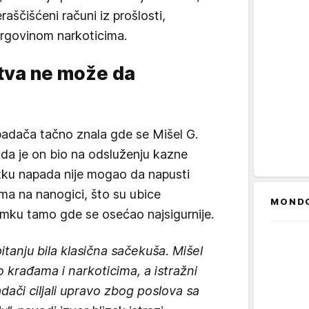
ščišćeni računi iz prošlosti,
trgovinom narkoticima.
rtva ne može da
padača tačno znala gde se Mišel G.
 da je on bio na odsluženju kazne
tku napada nije mogao da napusti
rma na nanogici, što su ubice
MOND
amku tamo gde se osećao najsigurnije.
itanju bila klasična sačekuša. Mišel
po krađama i narkoticima, a istražni
dači ciljali upravo zbog poslova sa