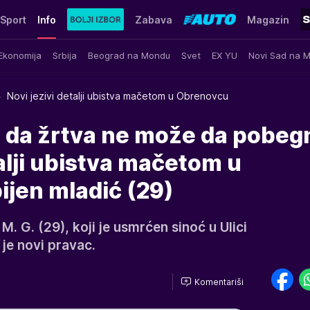
Sport
Info
Zabava
Magazin
Ekonomija
Srbija
Beograd na Mondu
Svet
EX YU
Novi Sad na 
Novi jezivi detalji ubistva mačetom u Obrenovcu
i da žrtva ne može da pobeg
talji ubistva mačetom u
ijen mladić (29)
M. G. (29), koji je usmrćen sinoć u Ulici
je novi pravac.
Komentariši