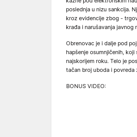
kazne pod elektronskim nad
poslednja u nizu sankcija. 
kroz evidencije zbog - trgov
krađa i narušavanja javnog r
Obrenovac je i dalje pod po
hapšenje osumnjičenih, koji
najskorijem roku. Telo je po
tačan broj uboda i povreda
BONUS VIDEO: