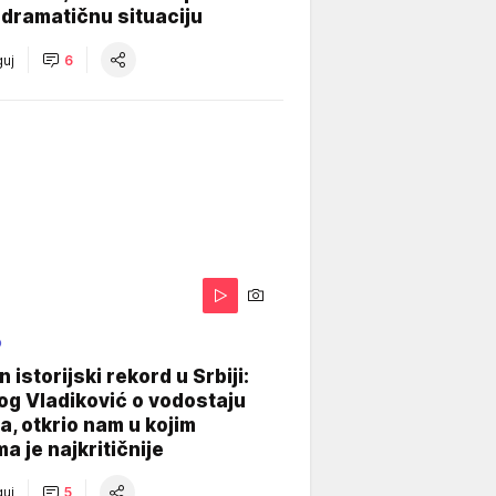
dramatičnu situaciju
uj
6
O
 istorijski rekord u Srbiji:
og Vladiković o vodostaju
, otkrio nam u kojim
a je najkritičnije
uj
5