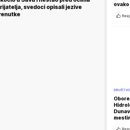
ovako 
rijatelja, svedoci opisali jezive
renutke
Reag
DRUŠTV
Oboren
Hidrol
Dunava
mestim
Reag