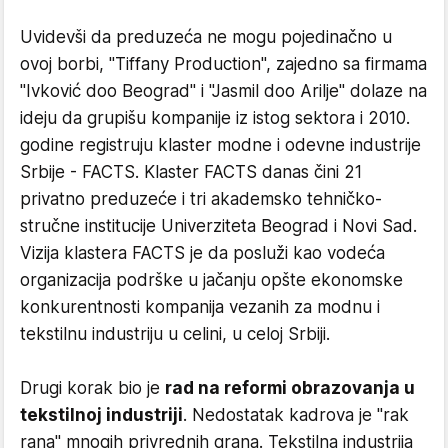
Uvidevši da preduzeća ne mogu pojedinačno u
ovoj borbi, "Tiffany Production", zajedno sa firmama
"Ivković doo Beograd" i "Jasmil doo Arilje" dolaze na
ideju da grupišu kompanije iz istog sektora i 2010.
godine registruju klaster modne i odevne industrije
Srbije - FACTS. Klaster FACTS danas čini 21
privatno preduzeće i tri akademsko tehničko-
stručne institucije Univerziteta Beograd i Novi Sad.
Vizija klastera FACTS je da posluži kao vodeća
organizacija podrške u jačanju opšte ekonomske
konkurentnosti kompanija vezanih za modnu i
tekstilnu industriju u celini, u celoj Srbiji.
Drugi korak bio je
rad na reformi obrazovanja u
tekstilnoj industriji
. Nedostatak kadrova je "rak
rana" mnogih privrednih grana. Tekstilna industrija