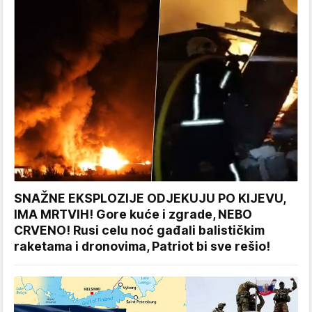
SNAŽNE EKSPLOZIJE ODJEKUJU PO KIJEVU,
IMA MRTVIH! Gore kuće i zgrade, NEBO
CRVENO! Rusi celu noć gađali balističkim
raketama i dronovima, Patriot bi sve rešio!