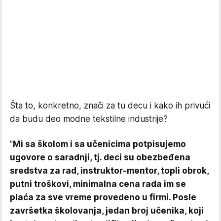
Šta to, konkretno, znači za tu decu i kako ih privući
da budu deo modne tekstilne industrije?
"
Mi sa školom i sa učenicima potpisujemo
ugovore o saradnji, tj. deci su obezbeđena
sredstva za rad, instruktor-mentor, topli obrok,
putni troškovi, minimalna cena rada im se
plaća za sve vreme provedeno u firmi. Posle
završetka školovanja, jedan broj učenika, koji