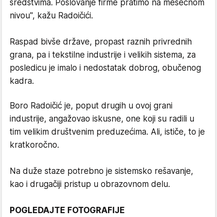
sredstvima. Poslovanje firme pratimo na mesečnom
nivou", kažu Radoičići.
Raspad bivše države, propast raznih privrednih
grana, pa i tekstilne industrije i velikih sistema, za
posledicu je imalo i nedostatak dobrog, obučenog
kadra.
Boro Radoičić je, poput drugih u ovoj grani
industrije, angažovao iskusne, one koji su radili u
tim velikim društvenim preduzećima. Ali, ističe, to je
kratkoročno.
Na duže staze potrebno je sistemsko rešavanje,
kao i drugačiji pristup u obrazovnom delu.
POGLEDAJTE FOTOGRAFIJE