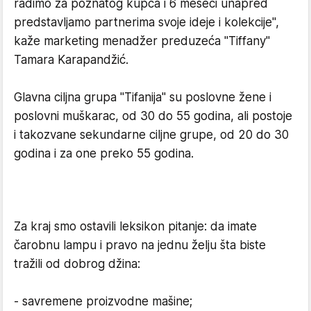
radimo za poznatog kupca i 6 meseci unapred
predstavljamo partnerima svoje ideje i kolekcije",
kaže marketing menadžer preduzeća "Tiffany"
Tamara Karapandžić.
Glavna ciljna grupa "Tifanija" su poslovne žene i
poslovni muškarac, od 30 do 55 godina, ali postoje
i takozvane sekundarne ciljne grupe, od 20 do 30
godina i za one preko 55 godina.
Za kraj smo ostavili leksikon pitanje: da imate
čarobnu lampu i pravo na jednu želju šta biste
tražili od dobrog džina:
- savremene proizvodne mašine;