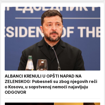
ALBANCI KRENULI U OPŠTI NAPAD NA
ZELENSKOG: Pobesneli su zbog njegovih reči
o Kosovu, u sopstvenoj nemoći najavljuju
ODGOVOR