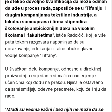
je stekao dovoljno kvalifikacija da može odmah
da uđe u proces rada, zaposliće se u 'Tifaniju' i
drugim kompanijama tekstilne industrije, a
lokalna samouprava i firma stipendira
školovanje ambicioznijih đaka na visokim
školama i fakultetima
", ističe Radoičić, koji je više
puta tokom razgovara napominjao da su
obrazovanje, edukacija i stalne obuke glavne
vodilje kompanije "Tiffany".
U šivačkom delu kompanije, odnosno u direktnoj
proizvodnji, ceo jedan red mašina namenjen je
učenicima koji dođu na praksu. Njima je ostavljeno
da sami smišljaju odevne predmete, koju će liniju da
rade.
"
Mladi su veoma važni i bez njih ne može da se