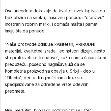
Ova anegdota dokazuje da kvalitet uvek ispliva i da
bez obzira na široku, masovnu ponudu i "ofanzivu"
inostranih robnih marki, i domaća mašta i pamet
imaju šta da ponude.
"Naše prozvode odlikuje kvalitetan, PRIRODNI
materijal, kvalitetna izrada i jedinstveni dizajn, nešto
što prati svetske trendove", kažu nam u čačanskom
preduzeću, posebno naglašavajući da se
kompletna proizvodnja obavlja u Srbiji - deo u
"Tifaniju", deo u drugim firmama koje su
specijalizovane za određene vrste odevnih
predmeta.
Nije, međutim, bilo lako pozicionirati se i steći