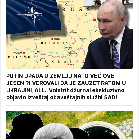
PUTIN UPADA U ZEMLJU NATO VEĆ OVE
JESENI?! VEROVALI DA JE ZAUZET RATOM U
UKRAJINI, ALI... Volstrit džurnal ekskluzivno
objavio izveštaj obaveštajnih službi SAD!