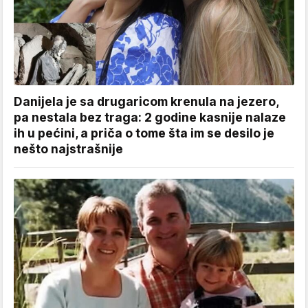
Danijela je sa drugaricom krenula na jezero,
pa nestala bez traga: 2 godine kasnije nalaze
ih u pećini, a priča o tome šta im se desilo je
nešto najstrašnije