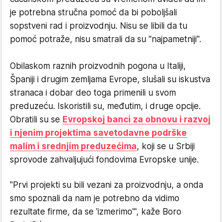
je potrebna stručna pomoć da bi poboljšali
sopstveni rad i proizvodnju. Nisu se libili da tu
pomoć potraže, nisu smatrali da su "najpametniji".
Obilaskom raznih proizvodnih pogona u Italiji,
Španiji i drugim zemljama Evrope, slušali su iskustva
stranaca i dobar deo toga primenili u svom
preduzeću. Iskoristili su, međutim, i druge opcije.
Obratili su se
Evropskoj banci za obnovu i razvoj
i njenim projektima savetodavne podrške
malim i srednjim preduzećima
, koji se u Srbiji
sprovode zahvaljujući fondovima Evropske unije.
"Prvi projekti su bili vezani za proizvodnju, a onda
smo spoznali da nam je potrebno da vidimo
rezultate firme, da se 'izmerimo'", kaže Boro