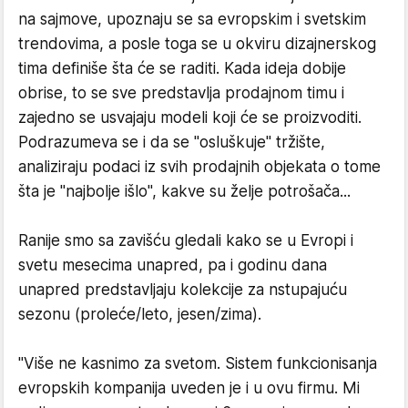
na sajmove, upoznaju se sa evropskim i svetskim
trendovima, a posle toga se u okviru dizajnerskog
tima definiše šta će se raditi. Kada ideja dobije
obrise, to se sve predstavlja prodajnom timu i
zajedno se usvajaju modeli koji će se proizvoditi.
Podrazumeva se i da se "osluškuje" tržište,
analiziraju podaci iz svih prodajnih objekata o tome
šta je "najbolje išlo", kakve su želje potrošača...
Ranije smo sa zavišću gledali kako se u Evropi i
svetu mesecima unapred, pa i godinu dana
unapred predstavljaju kolekcije za nstupajuću
sezonu (proleće/leto, jesen/zima).
"Više ne kasnimo za svetom. Sistem funkcionisanja
evropskih kompanija uveden je i u ovu firmu. Mi