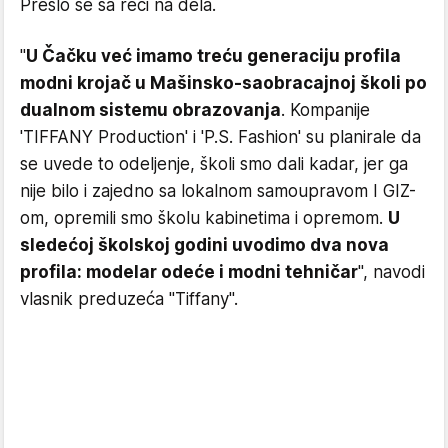
Prešlo se sa reči na dela.
"
U Čačku već imamo treću generaciju profila
modni krojač u Mašinsko-saobracajnoj školi po
dualnom sistemu obrazovanja
. Kompanije
'TIFFANY Production' i 'P.S. Fashion' su planirale da
se uvede to odeljenje, školi smo dali kadar, jer ga
nije bilo i zajedno sa lokalnom samoupravom I GIZ-
om, opremili smo školu kabinetima i opremom.
U
sledećoj školskoj godini uvodimo dva nova
profila: modelar odeće i modni tehničar
", navodi
vlasnik preduzeća "Tiffany".