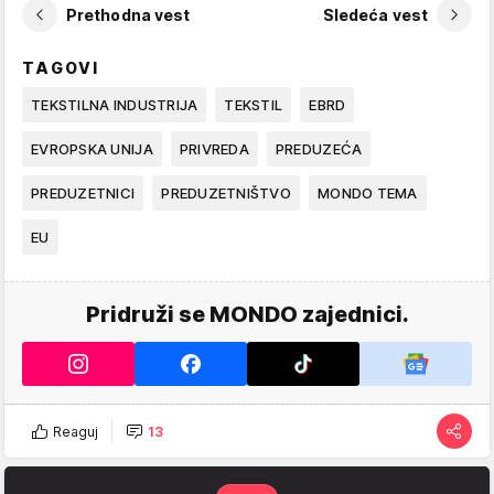
Prethodna vest
Sledeća vest
TAGOVI
TEKSTILNA INDUSTRIJA
TEKSTIL
EBRD
EVROPSKA UNIJA
PRIVREDA
PREDUZEĆA
PREDUZETNICI
PREDUZETNIŠTVO
MONDO TEMA
EU
Pridruži se MONDO zajednici.
Reaguj
13