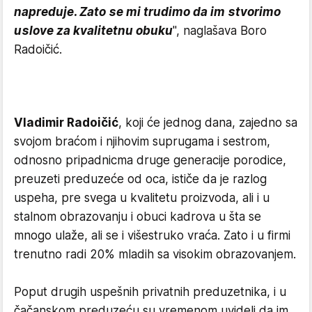
napreduje. Zato se mi trudimo da im stvorimo
uslove za kvalitetnu obuku
", naglašava Boro
Radoičić.
Vladimir Radoičić
, koji će jednog dana, zajedno sa
svojom braćom i njihovim suprugama i sestrom,
odnosno pripadnicma druge generacije porodice,
preuzeti preduzeće od oca, ističe da je razlog
uspeha, pre svega u kvalitetu proizvoda, ali i u
stalnom obrazovanju i obuci kadrova u šta se
mnogo ulaže, ali se i višestruko vraća. Zato i u firmi
trenutno radi 20% mladih sa visokim obrazovanjem.
Poput drugih uspešnih privatnih preduzetnika, i u
čačanskom preduzeću su vremenom uvideli da im