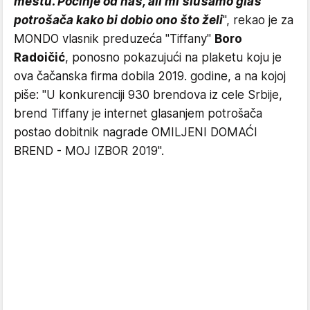
mestu. Počinje od nas, ali mi slušamo glas
potrošača kako bi dobio ono što želi
", rekao je za
MONDO vlasnik preduzeća "Tiffany"
Boro
Radoičić
, ponosno pokazujući na plaketu koju je
ova čačanska firma dobila 2019. godine, a na kojoj
piše: "U konkurenciji 930 brendova iz cele Srbije,
brend Tiffany je internet glasanjem potrošača
postao dobitnik nagrade OMILJENI DOMAĆI
BREND - MOJ IZBOR 2019".