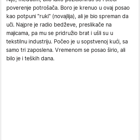
poverenje potrošača. Boro je krenuo u ovaj posao
kao potpuni "ruki" (novajlija), ali je bio spreman da
uči. Najpre je radio bedževe, preslikače na
majicama, pa mu se pridružio brat i ušli su u
tekstilnu industriju. Počeo je u sopstvenoj kući, sa
samo tri zaposlena. Vremenom se posao širio, ali
bilo je i teških dana.