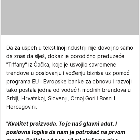
Da za uspeh u tekstilnoj industriji nije dovoljno samo
da znaš da šiješ, dokaz je porodično preduzeće
"Tiffany" iz Čačka, koje je usvojilo savremene
trendove u poslovanju i vođenju biznisa uz pomoć
programa EU i Evropske banke za obnovu i razvoj i
tako postala jedna od vodećih modnih brendova u
Srbiji, Hrvatskoj, Sloveniji, Crnoj Gori i Bosni i
Hercegovini.
"
Kvalitet proizvoda. To je naš glavni adut. I
poslovna logika da nam je potrošač na prvom