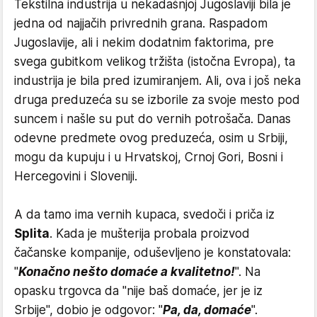
Tekstilna industrija u nekadašnjoj Jugoslaviji bila je
jedna od najjačih privrednih grana. Raspadom
Jugoslavije, ali i nekim dodatnim faktorima, pre
svega gubitkom velikog tržišta (istočna Evropa), ta
industrija je bila pred izumiranjem. Ali, ova i još neka
druga preduzeća su se izborile za svoje mesto pod
suncem i našle su put do vernih potrošača. Danas
odevne predmete ovog preduzeća, osim u Srbiji,
mogu da kupuju i u Hrvatskoj, Crnoj Gori, Bosni i
Hercegovini i Sloveniji.
A da tamo ima vernih kupaca, svedoči i priča iz
Splita
. Kada je mušterija probala proizvod
čačanske kompanije, oduševljeno je konstatovala:
"
Konačno nešto domaće a kvalitetno!
". Na
opasku trgovca da "nije baš domaće, jer je iz
Srbije", dobio je odgovor: "
Pa, da, domaće
".