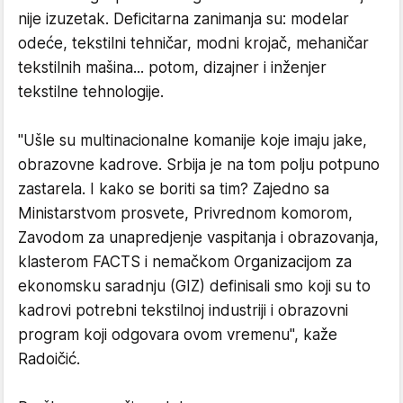
nije izuzetak. Deficitarna zanimanja su: modelar
odeće, tekstilni tehničar, modni krojač, mehaničar
tekstilnih mašina... potom, dizajner i inženjer
tekstilne tehnologije.
"Ušle su multinacionalne komanije koje imaju jake,
obrazovne kadrove. Srbija je na tom polju potpuno
zastarela. I kako se boriti sa tim? Zajedno sa
Ministarstvom prosvete, Privrednom komorom,
Zavodom za unapredjenje vaspitanja i obrazovanja,
klasterom FACTS i nemačkom Organizacijom za
ekonomsku saradnju (GIZ) definisali smo koji su to
kadrovi potrebni tekstilnoj industriji i obrazovni
program koji odgovara ovom vremenu", kaže
Radoičić.