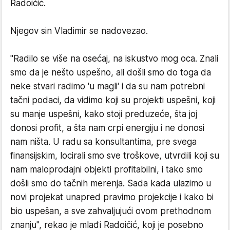
Radoičić.
Njegov sin Vladimir se nadovezao.
"Radilo se više na osećaj, na iskustvo mog oca. Znali
smo da je nešto uspešno, ali došli smo do toga da
neke stvari radimo 'u magli' i da su nam potrebni
tačni podaci, da vidimo koji su projekti uspešni, koji
su manje uspešni, kako stoji preduzeće, šta joj
donosi profit, a šta nam crpi energiju i ne donosi
nam ništa. U radu sa konsultantima, pre svega
finansijskim, locirali smo sve troškove, utvrdili koji su
nam maloprodajni objekti profitabilni, i tako smo
došli smo do tačnih merenja. Sada kada ulazimo u
novi projekat unapred pravimo projekcije i kako bi
bio uspešan, a sve zahvaljujući ovom prethodnom
znanju", rekao je mlađi Radoičić, koji je posebno