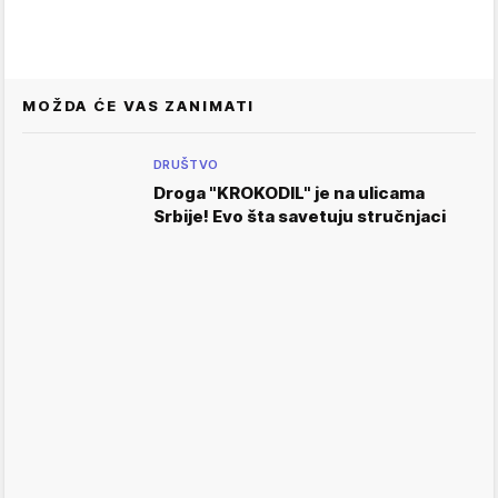
MOŽDA ĆE VAS ZANIMATI
DRUŠTVO
Droga "KROKODIL" je na ulicama
Srbije! Evo šta savetuju stručnjaci