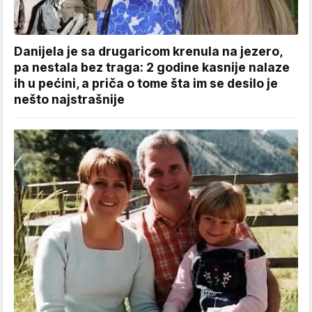
Danijela je sa drugaricom krenula na jezero,
pa nestala bez traga: 2 godine kasnije nalaze
ih u pećini, a priča o tome šta im se desilo je
nešto najstrašnije