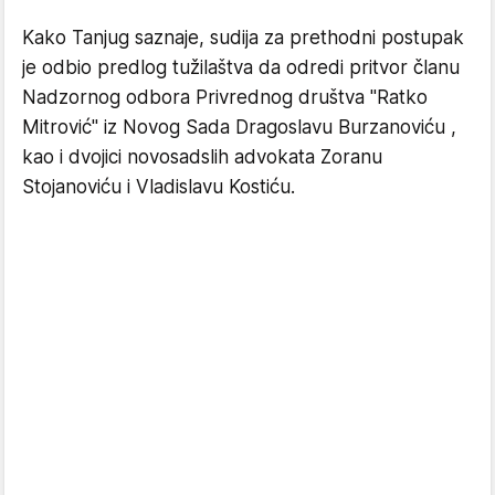
Kako Tanjug saznaje, sudija za prethodni postupak
je odbio predlog tužilaštva da odredi pritvor članu
Nadzornog odbora Privrednog društva "Ratko
Mitrović" iz Novog Sada Dragoslavu Burzanoviću ,
kao i dvojici novosadslih advokata Zoranu
Stojanoviću i Vladislavu Kostiću.