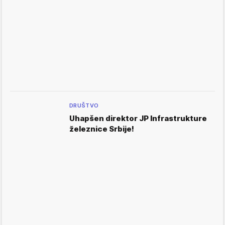
DRUŠTVO
Uhapšen direktor JP Infrastrukture
železnice Srbije!