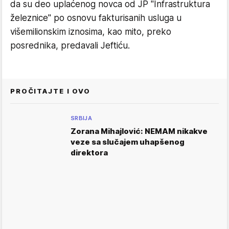
da su deo uplaćenog novca od JP "Infrastruktura
železnice" po osnovu fakturisanih usluga u
višemilionskim iznosima, kao mito, preko
posrednika, predavali Jeftiću.
PROČITAJTE I OVO
SRBIJA
Zorana Mihajlović: NEMAM nikakve
veze sa slučajem uhapšenog
direktora