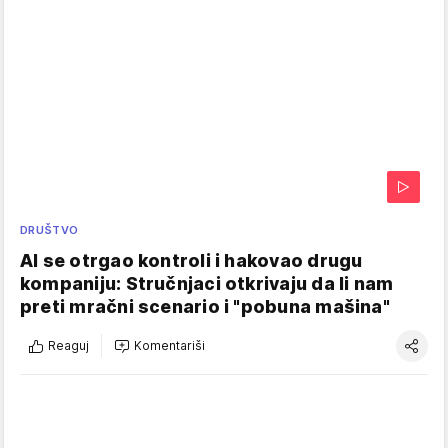
DRUŠTVO
AI se otrgao kontroli i hakovao drugu
kompaniju: Stručnjaci otkrivaju da li nam
preti mračni scenario i "pobuna mašina"
Reaguj
Komentariši