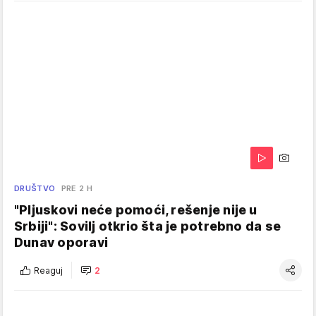
DRUŠTVO
PRE 2 H
"Pljuskovi neće pomoći, rešenje nije u
Srbiji": Sovilj otkrio šta je potrebno da se
Dunav oporavi
Reaguj
2