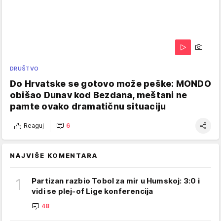
DRUŠTVO
Do Hrvatske se gotovo može peške: MONDO
obišao Dunav kod Bezdana, meštani ne
pamte ovako dramatičnu situaciju
Reaguj
6
NAJVIŠE KOMENTARA
1
Partizan razbio Tobol za mir u Humskoj: 3:0 i
vidi se plej-of Lige konferencija
48