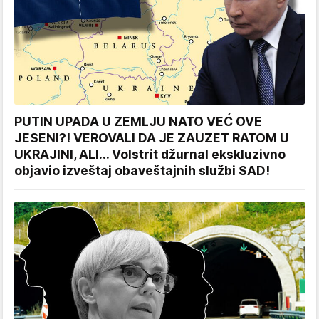
PUTIN UPADA U ZEMLJU NATO VEĆ OVE
JESENI?! VEROVALI DA JE ZAUZET RATOM U
UKRAJINI, ALI... Volstrit džurnal ekskluzivno
objavio izveštaj obaveštajnih službi SAD!