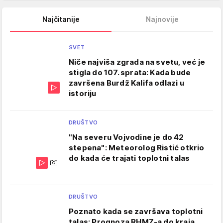
Najčitanije
Najnovije
SVET
Niče najviša zgrada na svetu, već je
stigla do 107. sprata: Kada bude
završena Burdž Kalifa odlazi u
istoriju
DRUŠTVO
"Na severu Vojvodine je do 42
stepena": Meteorolog Ristić otkrio
do kada će trajati toplotni talas
DRUŠTVO
Poznato kada se završava toplotni
talas: Prognoza RHMZ-a do kraja