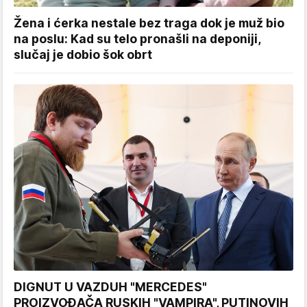
Žena i ćerka nestale bez traga dok je muž bio
na poslu: Kad su telo pronašli na deponiji,
slučaj je dobio šok obrt
DIGNUT U VAZDUH "MERCEDES"
PROIZVOĐAČA RUSKIH "VAMPIRA", PUTINOVIH