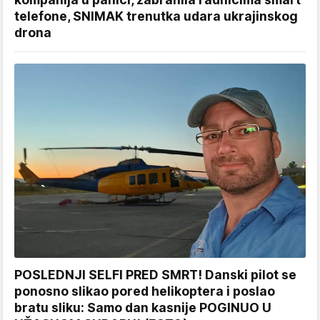
telefone, SNIMAK trenutka udara ukrajinskog
drona
POSLEDNJI SELFI PRED SMRT! Danski pilot se
ponosno slikao pored helikoptera i poslao
bratu sliku: Samo dan kasnije POGINUO U