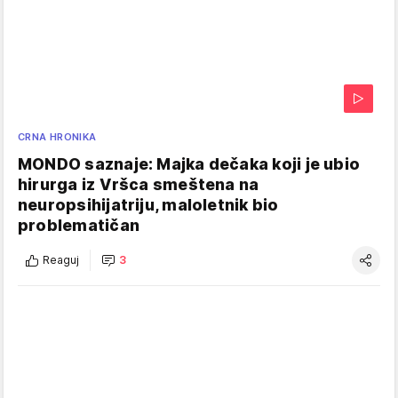
CRNA HRONIKA
MONDO saznaje: Majka dečaka koji je ubio
hirurga iz Vršca smeštena na
neuropsihijatriju, maloletnik bio
problematičan
Reaguj
3