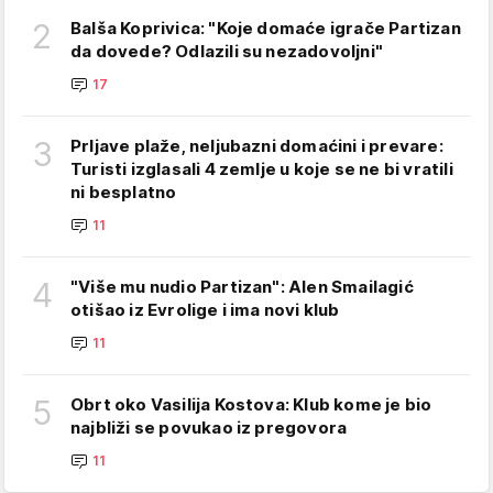
2
Balša Koprivica: "Koje domaće igrače Partizan
da dovede? Odlazili su nezadovoljni"
17
3
Prljave plaže, neljubazni domaćini i prevare:
Turisti izglasali 4 zemlje u koje se ne bi vratili
ni besplatno
11
4
"Više mu nudio Partizan": Alen Smailagić
otišao iz Evrolige i ima novi klub
11
5
Obrt oko Vasilija Kostova: Klub kome je bio
najbliži se povukao iz pregovora
11