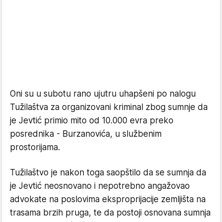
Oni su u subotu rano ujutru uhapšeni po nalogu
Tužilaštva za organizovani kriminal zbog sumnje da
je Jevtić primio mito od 10.000 evra preko
posrednika - Burzanovića, u službenim
prostorijama.
Tužilaštvo je nakon toga saopštilo da se sumnja da
je Jevtić neosnovano i nepotrebno angažovao
advokate na poslovima eksproprijacije zemljišta na
trasama brzih pruga, te da postoji osnovana sumnja