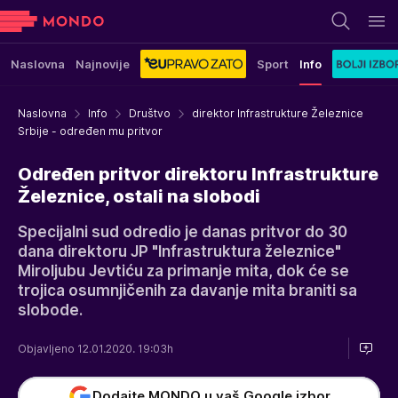
Naslovna
Najnovije
Sport
Info
Naslovna
Info
Društvo
direktor Infrastrukture Železnice
Srbije - određen mu pritvor
Određen pritvor direktoru Infrastrukture
Železnice, ostali na slobodi
Specijalni sud odredio je danas pritvor do 30
dana direktoru JP "Infrastruktura železnice"
Miroljubu Jevtiću za primanje mita, dok će se
trojica osumnjičenih za davanje mita braniti sa
slobode.
Objavljeno 12.01.2020. 19:03h
Dodajte MONDO u vaš Google izbor