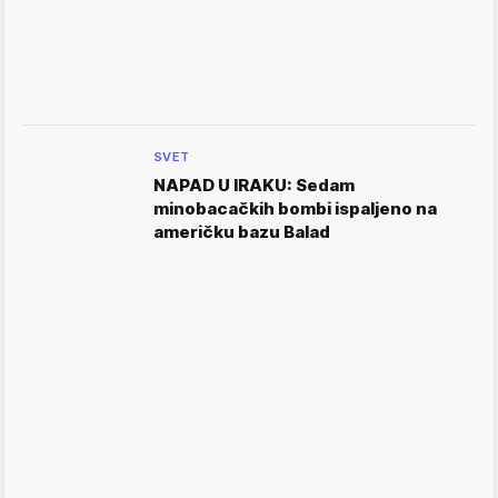
SVET
NAPAD U IRAKU: Sedam
minobacačkih bombi ispaljeno na
američku bazu Balad