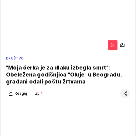
DRUŠTVO
"Moja ćerka je za dlaku izbegla smrt":
Obeležena godišnjica "Oluje" u Beogradu,
građani odali poštu žrtvama
Reaguj
1