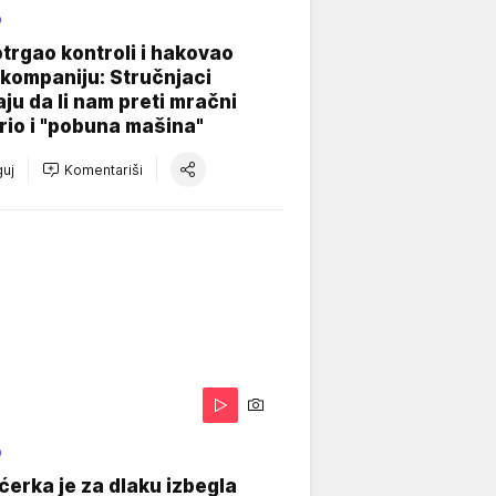
O
otrgao kontroli i hakovao
kompaniju: Stručnjaci
aju da li nam preti mračni
io i "pobuna mašina"
uj
Komentariši
O
ćerka je za dlaku izbegla