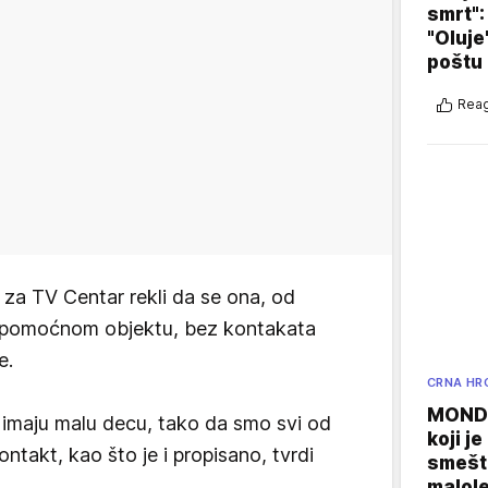
smrt":
"Oluje
poštu
Reag
 za TV Centar rekli da se ona, od
a u pomoćnom objektu, bez kontakata
e.
CRNA HR
MONDO
i imaju malu decu, tako da smo svi od
koji j
ntakt, kao što je i propisano, tvrdi
smešte
malole