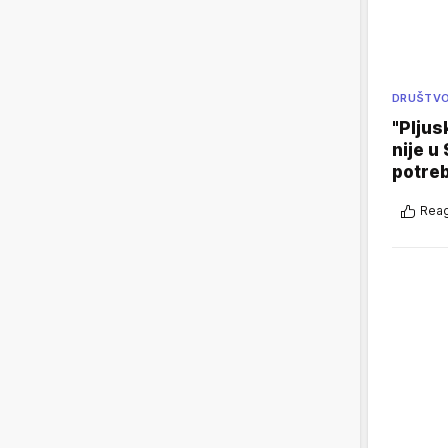
DRUŠTV
"Pljus
nije u 
potre
Reag