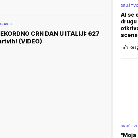
DRUŠTV
AI se 
drugu 
DRAVLJE
otkriv
EKORDNO CRN DAN U ITALIJI: 627
scenar
rtvih! (VIDEO)
Reag
DRUŠTV
"Moja 