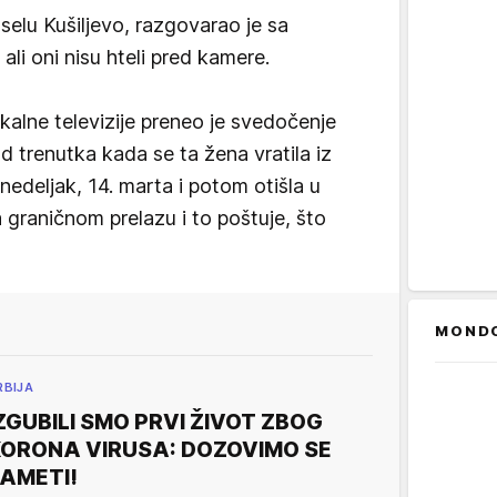
selu Kušiljevo, razgovarao je sa
li oni nisu hteli pred kamere.
kalne televizije preneo je svedočenje
d trenutka kada se ta žena vratila iz
onedeljak, 14. marta i potom otišla u
na graničnom prelazu i to poštuje, što
MOND
RBIJA
ZGUBILI SMO PRVI ŽIVOT ZBOG
ORONA VIRUSA: DOZOVIMO SE
AMETI!