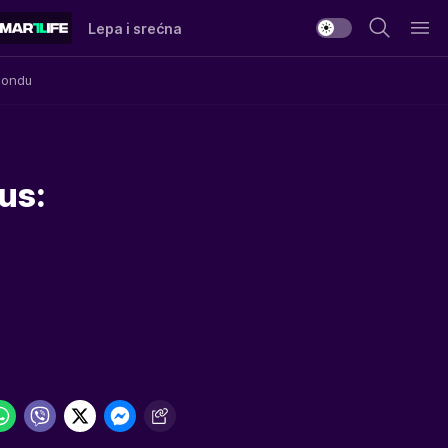
Lepa i srećna
Mondu
us: