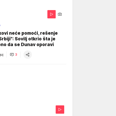
O
kovi neće pomoći, rešenje
Srbiji": Sovilj otkrio šta je
bno da se Dunav oporavi
uj
3