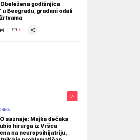
 Obeležena godišnjica
" u Beogradu, građani odali
 žrtvama
uj
1
ONIKA
 saznaje: Majka dečaka
e ubio hirurga iz Vršca
na na neuropsihijatriju,
tnik bio problematičan