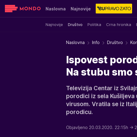
Naslovna
Najnovije
Najnovije
Društvo
Politika
Crna hronika
Sensa
Stvar ukusa
Yumama
Naslovna
Info
Društvo
Kor
Ispovest porod
Na stubu smo 
Televizija Centar iz Svila
porodici iz sela Kušiljev
virusom. Vratila se iz Ital
porodicu.
Objavljeno 20.03.2020. 22:15h
→ 2