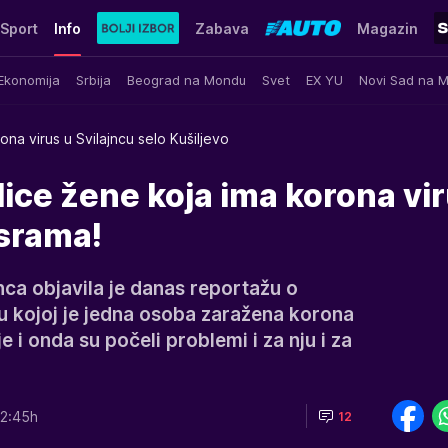
Sport
Info
Zabava
Magazin
Ekonomija
Srbija
Beograd na Mondu
Svet
EX YU
Novi Sad na 
ona virus u Svilajncu selo Kušiljevo
ice žene koja ima korona vir
srama!
jnca objavila je danas reportažu o
a u kojoj je jedna osoba zaražena korona
ije i onda su počeli problemi i za nju i za
2:45h
12