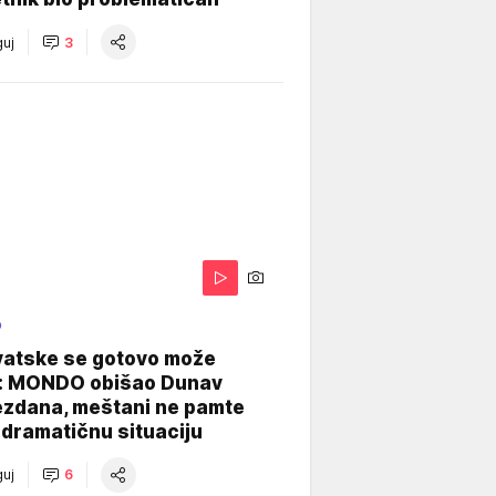
uj
3
O
vatske se gotovo može
: MONDO obišao Dunav
ezdana, meštani ne pamte
dramatičnu situaciju
uj
6