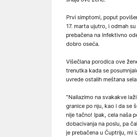
Prvi simptomi, poput povišen
17. marta ujutro, i odmah su 
prebačena na Infektivno odel
dobro oseća.
Višečlana porodica ove žene
trenutka kada se posumnjalo d
uvrede ostalih meštana sela
"Nailazimo na svakakve laži,
granice po nju, kao i da se še
nije tačno! Ipak, cela naša p
dobacivanja na poslu, pa ča
je prebačena u Ćuptriju, mi