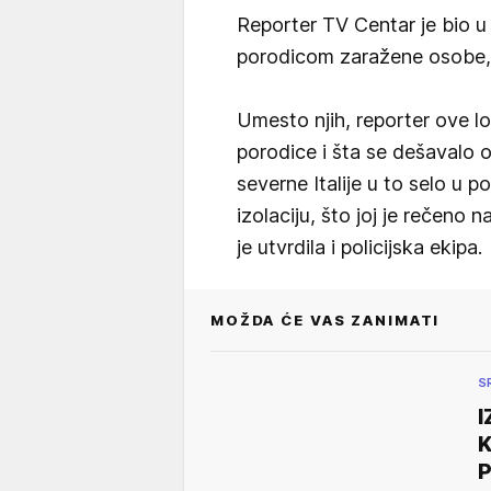
Reporter TV Centar je bio u 
porodicom zaražene osobe, a
Umesto njih, reporter ove lo
porodice i šta se dešavalo o
severne Italije u to selo u p
izolaciju, što joj je rečeno 
je utvrdila i policijska ekipa.
MOŽDA ĆE VAS ZANIMATI
S
I
K
P