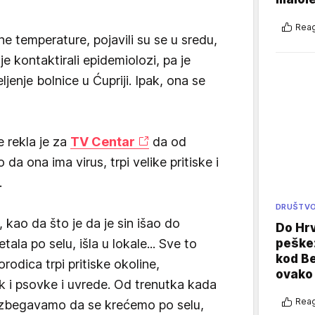
Reag
e temperature, pojavili su se u sredu,
je kontaktirali epidemiolozi, pa je
jenje bolnice u Ćupriji. Ipak, ona se
 rekla je za
TV Centar
da od
a ona ima virus, trpi velike pritiske i
.
DRUŠTV
 kao da što je da je sin išao do
Do Hr
peške
tala po selu, išla u lokale... Sve to
kod B
orodica trpi pritiske okoline,
ovako 
k i psovke i uvrede. Od trenutka kada
Reag
 izbegavamo da se krećemo po selu,