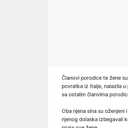
Članovi porodice te žene su
povratka iz Itaije, nalazil
sa ostalim članvima porodic
Oba njena sina su oženjeni 
njenog dolaska izbegavali ko
snaja ove žene.