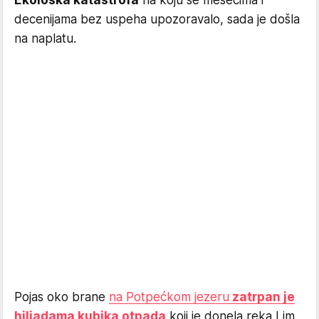
decenijama bez uspeha upozoravalo, sada je došla
na naplatu.
Pojas oko brane
na Potpećkom jezeru
zatrpan je
hiljadama kubika otpada
koji je donela reka Lim,