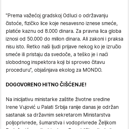
"Prema važećoj gradskoj Odluci o održavanju
čistoće, fizičko lice koje nesavesno iznese smeće,
platiće kaznu od 8.000 dinara. Za pravna lica globa
iznosi od 50.000 do milion dinara. Ali zakoni i praksa
nisu isto. Retko naši ljudi prijave nekog ko je izručio
smeće ili pristaju da svedoče, a teško je i naći
slobodnog inspektora koji bi sproveo čitavu
proceduru“, objašnjava ekolog za MONDO.
DOGOVORENO HITNO ČIŠĆENJE!
Na inicijativu ministarke zaštite životne sredine
Irene Vujović u Palati Srbija ranije danas je održan
sastanak sa državnim sekretarom Ministarstva
poljoprivrede, šumarstva i vodoprivrede Željkom