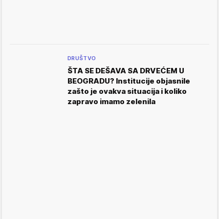
DRUŠTVO
ŠTA SE DEŠAVA SA DRVEĆEM U
BEOGRADU? Institucije objasnile
zašto je ovakva situacija i koliko
zapravo imamo zelenila