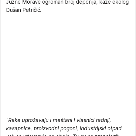
Južne Morave ogroman broj deponija, kaže ekolog
Dušan Petričić.
"Reke ugrožavaju i meštani i vlasnici radnji,
kasapnice, proizvodni pogoni, industrijski otpad