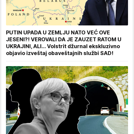
PUTIN UPADA U ZEMLJU NATO VEĆ OVE
JESENI?! VEROVALI DA JE ZAUZET RATOM U
UKRAJINI, ALI... Volstrit džurnal ekskluzivno
objavio izveštaj obaveštajnih službi SAD!