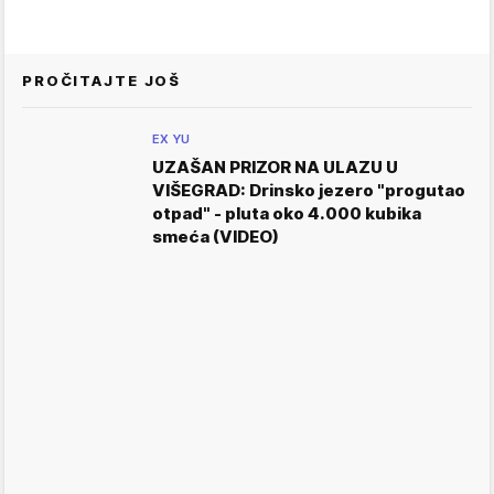
PROČITAJTE JOŠ
EX YU
UZAŠAN PRIZOR NA ULAZU U
VIŠEGRAD: Drinsko jezero "progutao
otpad" - pluta oko 4.000 kubika
smeća (VIDEO)