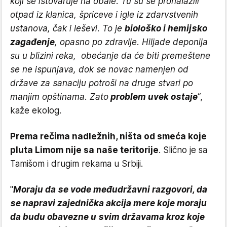
koji se istovaruje na obale. Tu su se pronalazili
otpad iz klanica, špriceve i igle iz zdarvstvenih
ustanova, čak i leševi. To je
biološko i hemijsko
zagađenje
, opasno po zdravlje. Hiljade deponija
su u blizini reka, obećanje da će biti premeštene
se ne ispunjava, dok se novac namenjen od
države za sanaciju potroši na druge stvari po
manjim opštinama. Zato
problem uvek ostaje
“,
kaže ekolog.
Prema rečima nadležnih, ništa od smeća koje
pluta Limom nije sa naše teritorije
. Slično je sa
Tamišom i drugim rekama u Srbiji.
"
Moraju da se vode međudržavni razgovori, da
se napravi zajednička akcija mere koje moraju
da budu obavezne u svim državama kroz koje