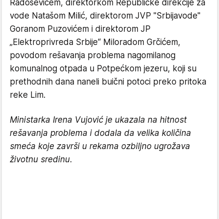
Radoševićem, direktorkom Republičke direkcije za
vode Natašom Milić, direktorom JVP "Srbijavode"
Goranom Puzovićem i direktorom JP
„Elektroprivreda Srbije“ Miloradom Grčićem,
povodom rešavanja problema nagomilanog
komunalnog otpada u Potpećkom jezeru, koji su
prethodnih dana naneli buični potoci preko pritoka
reke Lim.
Ministarka Irena Vujović je ukazala na hitnost
rešavanja problema i dodala da velika količina
smeća koje završi u rekama ozbiljno ugrožava
životnu sredinu.