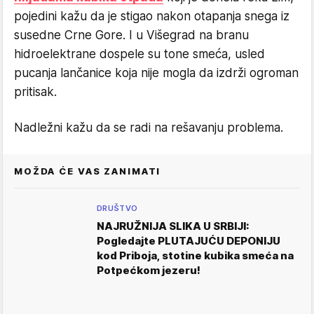
pojedini kažu da je stigao nakon otapanja snega iz
susedne Crne Gore. I u Višegrad na branu
hidroelektrane dospele su tone smeća, usled
pucanja lančanice koja nije mogla da izdrži ogroman
pritisak.
Nadležni kažu da se radi na rešavanju problema.
MOŽDA ĆE VAS ZANIMATI
DRUŠTVO
NAJRUŽNIJA SLIKA U SRBIJI:
Pogledajte PLUTAJUĆU DEPONIJU
kod Priboja, stotine kubika smeća na
Potpećkom jezeru!