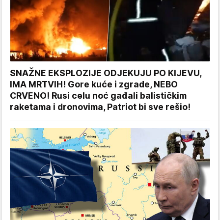
SNAŽNE EKSPLOZIJE ODJEKUJU PO KIJEVU,
IMA MRTVIH! Gore kuće i zgrade, NEBO
CRVENO! Rusi celu noć gađali balističkim
raketama i dronovima, Patriot bi sve rešio!