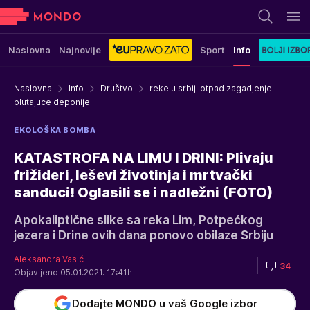
Naslovna
Najnovije
Sport
Info
Naslovna
Info
Društvo
reke u srbiji otpad zagadjenje
plutajuce deponije
EKOLOŠKA BOMBA
KATASTROFA NA LIMU I DRINI: Plivaju
frižideri, leševi životinja i mrtvački
sanduci! Oglasili se i nadležni (FOTO)
Apokaliptične slike sa reka Lim, Potpećkog
jezera i Drine ovih dana ponovo obilaze Srbiju
Aleksandra Vasić
34
Objavljeno 05.01.2021. 17:41h
Dodajte MONDO u vaš Google izbor