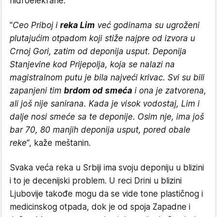
hidroelekrane.
"
Ceo Priboj i
reka Lim
već godinama su ugroženi
plutajućim otpadom koji stiže najpre od izvora u
Crnoj Gori, zatim od deponija usput. Deponija
Stanjevine kod Prijepolja, koja se nalazi na
magistralnom putu je bila najveći krivac. Svi su bili
zapanjeni tim
brdom od smeća
i ona je zatvorena,
ali još nije sanirana. Kada je visok vodostaj, Lim i
dalje nosi smeće sa te deponije. Osim nje, ima još
bar 70, 80 manjih deponija usput, pored obale
reke
“, kaže meštanin.
Svaka veća reka u Srbiji ima svoju deponiju u blizini
i to je decenijski problem. U reci Drini u blizini
Ljubovije takođe mogu da se vide tone plastičnog i
medicinskog otpada, dok je od spoja Zapadne i