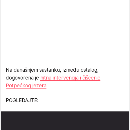
Na današnjem sastanku, između ostalog,
dogovorena je
hitna intervencija i čišćenje
Potpećkog jezera
POGLEDAJTE: