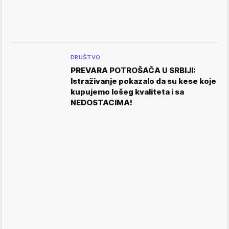
DRUŠTVO
PREVARA POTROŠAČA U SRBIJI:
Istraživanje pokazalo da su kese koje
kupujemo lošeg kvaliteta i sa
NEDOSTACIMA!