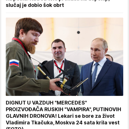
slučaj je dobio šok obrt
DIGNUT U VAZDUH "MERCEDES"
PROIZVOĐAČA RUSKIH "VAMPIRA", PUTINOVIH
GLAVNIH DRONOVA! Lekari se bore za život
Vladimira Tkačuka, Moskva 24 sata krila vest