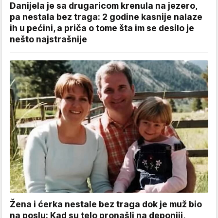
Danijela je sa drugaricom krenula na jezero,
pa nestala bez traga: 2 godine kasnije nalaze
ih u pećini, a priča o tome šta im se desilo je
nešto najstrašnije
Žena i ćerka nestale bez traga dok je muž bio
na poslu: Kad su telo pronašli na deponiji,