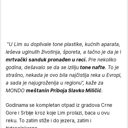
"
U Lim su doplivale tone plastike, kućnih aparata,
leševa uginulih životinja, šporeta, a tačno je da je i
mrtvački sanduk pronađen u reci.
Pre nekoliko
godina, dešavalo se da se izlilju
tone nafte
. To je
strašno, nekada je ovo bila najčistija reka u Evropi,
a sada je najugroženija u regionu“, kaže za
MONDO
meštanin Priboja Slavko Miličić
.
Godinama se kompletan otpad iz gradova Crne
Gore i Srbije kroz koje Lim prolazi, baca u ovu
reku. To zatim stiže i do jezera, zatim i