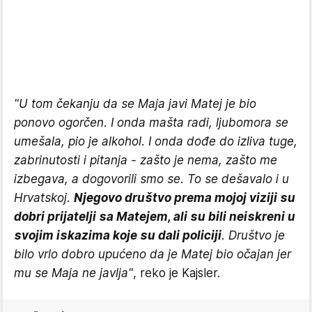
"U tom čekanju da se Maja javi Matej je bio
ponovo ogorčen. I onda mašta radi, ljubomora se
umešala, pio je alkohol. I onda dođe do izliva tuge,
zabrinutosti i pitanja - zašto je nema, zašto me
izbegava, a dogovorili smo se. To se dešavalo i u
Hrvatskoj.
Njegovo društvo prema mojoj viziji su
dobri prijatelji sa Matejem, ali su bili neiskreni u
svojim iskazima koje su dali policiji
. Društvo je
bilo vrlo dobro upućeno da je Matej bio očajan jer
mu se Maja ne javlja"
, reko je Kajsler.