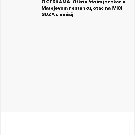
O ĆERKAMA: Otkrio šta im je rekao o
Matejevom nestanku, otac na IVICI
SUZA u emisiji