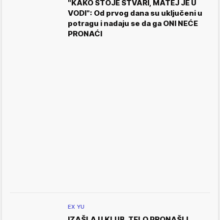
"KAKO STOJE STVARI, MATEJ JE U
VODI": Od prvog dana su uključeni u
potragu i nadaju se da ga ONI NEĆE
PRONAĆI
EX YU
IZAŠLA U KLUB, TELO PRONAŠLI