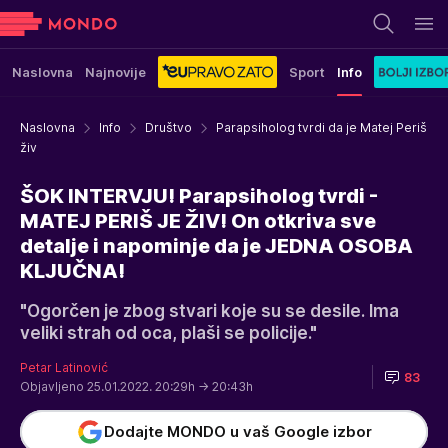
Naslovna
Najnovije
Sport
Info
Naslovna
Info
Društvo
Parapsiholog tvrdi da je Matej Periš
živ
ŠOK INTERVJU! Parapsiholog tvrdi -
MATEJ PERIŠ JE ŽIV! On otkriva sve
detalje i napominje da je JEDNA OSOBA
KLJUČNA!
"Ogorčen je zbog stvari koje su se desile. Ima
veliki strah od oca, plaši se policije."
Petar Latinović
83
Objavljeno 25.01.2022. 20:29h
→ 20:43h
Dodajte MONDO u vaš Google izbor