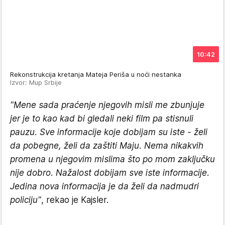
10:42
Rekonstrukcija kretanja Mateja Periša u noći nestanka
Izvor: Mup Srbije
"Mene sada praćenje njegovih misli me zbunjuje
jer je to kao kad bi gledali neki film pa stisnuli
pauzu. Sve informacije koje dobijam su iste - želi
da pobegne, želi da zaštiti Maju. Nema nikakvih
promena u njegovim mislima što po mom zaključku
nije dobro. Nažalost dobijam sve iste informacije.
Jedina nova informacija je da želi da nadmudri
policiju"
, rekao je Kajsler.