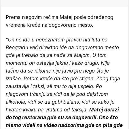
Prema njegovim rečima Matej posle određenog
vremena kreće na dogovoreno mesto.
"On ne ide u nepoznatom pravcu niti luta po
Beogradu već direktno ide na dogovoreno mesto
gde je trebalo da se nađe sa Majom. U tom
momentu on ostavlja jaknu i kaže drugu. Nije
tačno da se nikome nije javio pre nego što je
izašao. Potom kreće da što pre stigne. Zbog toga
zaustavlja i taksi, ali mu to nije uspelo. Po
njegovom trčanju se vidi da je pod dejstvom
alkohola, vidi se da gubi balans, vidi se kako je
hvatao kvaku na vratima od taksija.
Matej dolazi
do tog restorana gde su se dogovorili. Ono što
nismo videli na video nadzorima gde on pita gde