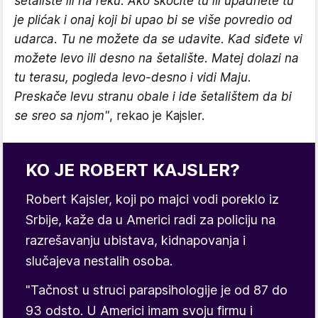
šetalište ili na reku. Ako skočite tu ili upadnete tu
je plićak i onaj koji bi upao bi se više povredio od
udarca. Tu ne možete da se udavite. Kad siđete vi
možete levo ili desno na šetalište. Matej dolazi na
tu terasu, pogleda levo-desno i vidi Maju.
Preskače levu stranu obale i ide šetalištem da bi
se sreo sa njom"
, rekao je Kajsler.
KO JE ROBERT KAJSLER?
Robert Kajsler, koji po majci vodi poreklo iz
Srbije, kaže da u Americi radi za policiju na
razrešavanju ubistava, kidnapovanja i
slučajeva nestalih osoba.
"Tačnost u struci parapsihologije je od 87 do
93 odsto. U Americi imam svoju firmu i