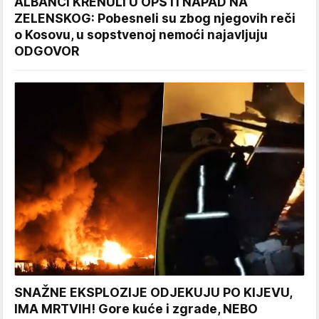
ALBANCI KRENULI U OPŠTI NAPAD NA
ZELENSKOG: Pobesneli su zbog njegovih reči
o Kosovu, u sopstvenoj nemoći najavljuju
ODGOVOR
SNAŽNE EKSPLOZIJE ODJEKUJU PO KIJEVU,
IMA MRTVIH! Gore kuće i zgrade, NEBO