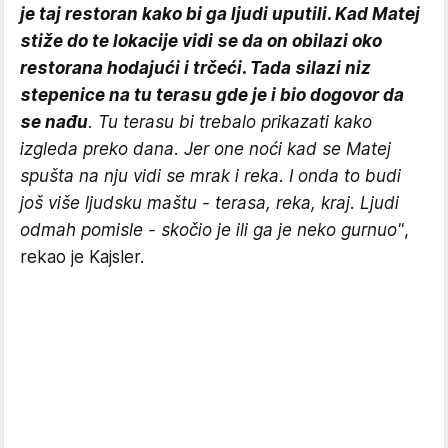
je taj restoran kako bi ga ljudi uputili. Kad Matej
stiže do te lokacije vidi se da on obilazi oko
restorana hodajući i trčeći. Tada silazi niz
stepenice na tu terasu gde je i bio dogovor da
se nađu
. Tu terasu bi trebalo prikazati kako
izgleda preko dana. Jer one noći kad se Matej
spušta na nju vidi se mrak i reka. I onda to budi
još više ljudsku maštu - terasa, reka, kraj. Ljudi
odmah pomisle - skočio je ili ga je neko gurnuo"
,
rekao je Kajsler.