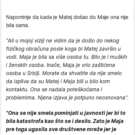
Napominje da kada je Matej došao do Maje ona nije
bila sama.
"Ali u mojoj viziji ne vidim da je došlo do nekog
fizičkog obračuna posle koga bi Matej završio u
vodi. Maja je bila sa više osoba tu. Bilo je i muških
i ženskih osoba. Inače, Maja je vrlo zaštićena
osoba u Srbiji. Morate da shvatite da nije smelo
da ispliva da su Matej i Maja bili u bilo kom
kontaktu. Ona se nadala poteškoćama i
problemima. Njena izjava je potpuno neosnovana".
"Ona se nije smela pominjati u javnosti jer bi to
bila katastrofa kao što se i desilo. Zato je Maja
pre toga ugasila sve društvene mreže jer je