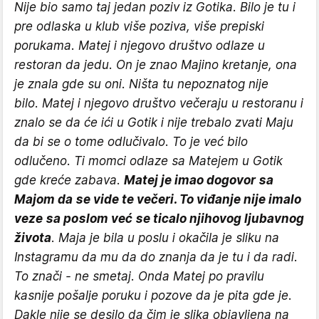
Nije bio samo taj jedan poziv iz Gotika. Bilo je tu i
pre odlaska u klub više poziva, više prepiski
porukama. Matej i njegovo društvo odlaze u
restoran da jedu. On je znao Majino kretanje, ona
je znala gde su oni. Ništa tu nepoznatog nije
bilo. Matej i njegovo društvo večeraju u restoranu i
znalo se da će ići u Gotik i nije trebalo zvati Maju
da bi se o tome odlučivalo. To je već bilo
odlučeno. Ti momci odlaze sa Matejem u Gotik
gde kreće zabava.
Matej je imao dogovor sa
Majom da se vide te večeri. To viđanje nije imalo
veze sa poslom već se ticalo njihovog ljubavnog
života
. Maja je bila u poslu i okačila je sliku na
Instagramu da mu da do znanja da je tu i da radi.
To znači - ne smetaj. Onda Matej po pravilu
kasnije pošalje poruku i pozove da je pita gde je.
Dakle nije se desilo da čim je slika objavljena na