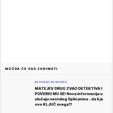
MOŽDA ĆE VAS ZANIMATI
BEOGRAD NA MONDU
MATEJEV DRUG ZVAO DETEKTIVA I
POVERIO MU SE! Nova informacija u
slučaju nestalog Splićanina - da li je
ovo KLJUČ svega?!