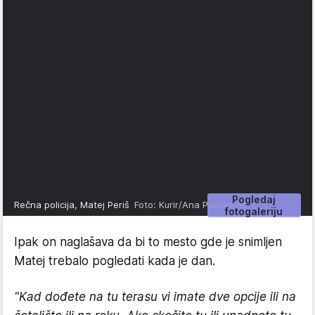
Pogledaj
Rečna policija, Matej Periš
Foto: Kurir/Ana Paunković
fotogaleriju
Ipak on naglašava da bi to mesto gde je snimljen
Matej trebalo pogledati kada je dan.
"Kad dođete na tu terasu vi imate dve opcije ili na