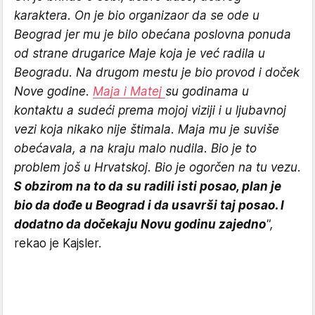
karaktera. On je bio organizaor da se ode u
Beograd jer mu je bilo obećana poslovna ponuda
od strane drugarice Maje koja je već radila u
Beogradu. Na drugom mestu je bio provod i doček
Nove godine.
Maja i Matej
su godinama u
kontaktu a sudeći prema mojoj viziji i u ljubavnoj
vezi koja nikako nije štimala. Maja mu je suviše
obećavala, a na kraju malo nudila. Bio je to
problem još u Hrvatskoj. Bio je ogorčen na tu vezu.
S obzirom na to da su radili isti posao, plan je
bio da dođe u Beograd i da usavrši taj posao. I
dodatno da dočekaju Novu godinu zajedno
",
rekao je Kajsler.