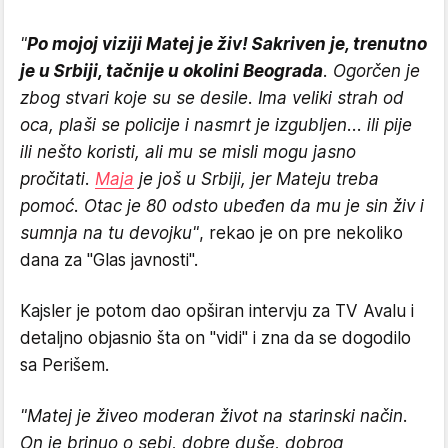
"
Po mojoj viziji Matej je živ! Sakriven je, trenutno
je u Srbiji, tačnije u okolini Beograda
. Ogorčen je
zbog stvari koje su se desile. Ima veliki strah od
oca, plaši se policije i nasmrt je izgubljen... ili pije
ili nešto koristi, ali mu se misli mogu jasno
pročitati.
Maja
je još u Srbiji, jer Mateju treba
pomoć. Otac je 80 odsto ubeđen da mu je sin živ i
sumnja na tu devojku"
, rekao je on pre nekoliko
dana za "Glas javnosti".
Kajsler je potom dao opširan intervju za TV Avalu i
detaljno objasnio šta on "vidi" i zna da se dogodilo
sa Perišem.
"Matej je živeo moderan život na starinski način.
On je brinuo o sebi, dobre duše, dobrog