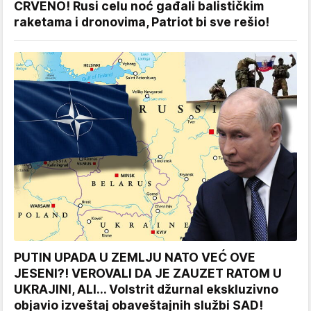
CRVENO! Rusi celu noć gađali balističkim
raketama i dronovima, Patriot bi sve rešio!
PUTIN UPADA U ZEMLJU NATO VEĆ OVE
JESENI?! VEROVALI DA JE ZAUZET RATOM U
UKRAJINI, ALI... Volstrit džurnal ekskluzivno
objavio izveštaj obaveštajnih službi SAD!