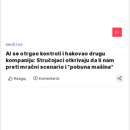
DRUŠTVO
AI se otrgao kontroli i hakovao drugu
kompaniju: Stručnjaci otkrivaju da li nam
preti mračni scenario i "pobuna mašina"
Reaguj
Komentariši