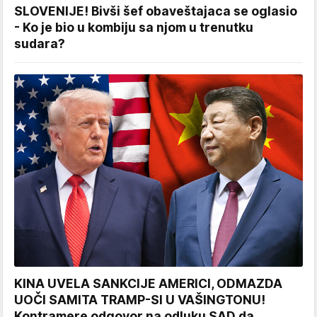
SLOVENIJE! Bivši šef obaveštajaca se oglasio
- Ko je bio u kombiju sa njom u trenutku
sudara?
KINA UVELA SANKCIJE AMERICI, ODMAZDA
UOČI SAMITA TRAMP-SI U VAŠINGTONU!
Kontramere odgovor na odluku SAD da