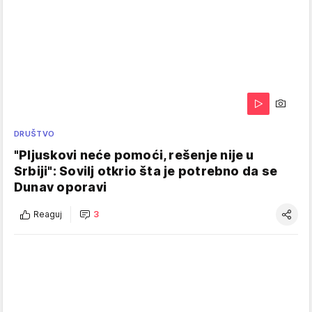
DRUŠTVO
"Pljuskovi neće pomoći, rešenje nije u
Srbiji": Sovilj otkrio šta je potrebno da se
Dunav oporavi
Reaguj
3