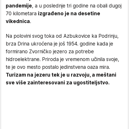
pandemije
, a u poslednje tri godine na obali dugoj
70 kilometara
izgrađeno je na desetine
vikednica
.
Na polovini svog toka od Azbukovice ka Podrinju,
brza Drina ukroćena je još 1954. godine kada je
formirano Zvorničko jezero za potrebe
hidroelektrane. Priroda je vremenom učinila svoje,
te je ovo mesto postalo jedinstvena oaza mira.
Turizam na jezeru tek je u razvoju, a meštani
sve više zainteresovani za ugostiteljstvo.