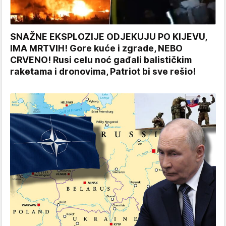
SNAŽNE EKSPLOZIJE ODJEKUJU PO KIJEVU,
IMA MRTVIH! Gore kuće i zgrade, NEBO
CRVENO! Rusi celu noć gađali balističkim
raketama i dronovima, Patriot bi sve rešio!