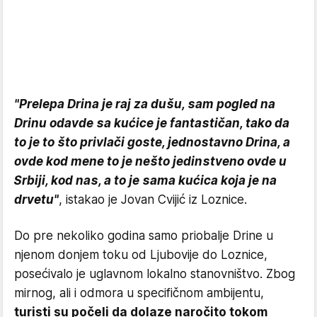
"Prelepa Drina je raj za dušu, sam pogled na
Drinu odavde sa kućice je fantastičan, tako da
to je to što privlači goste, jednostavno Drina, a
ovde kod mene to je nešto jedinstveno ovde u
Srbiji, kod nas, a to je sama kućica koja je na
drvetu"
, istakao je Jovan Cvijić iz Loznice.
Do pre nekoliko godina samo priobalje Drine u
njenom donjem toku od Ljubovije do Loznice,
posećivalo je uglavnom lokalno stanovništvo. Zbog
mirnog, ali i odmora u specifičnom ambijentu,
turisti su počeli da dolaze naročito tokom