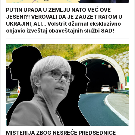
PUTIN UPADA U ZEMLJU NATO VEĆ OVE
JESENI?! VEROVALI DA JE ZAUZET RATOM U
UKRAJINI, ALI... Volstrit džurnal ekskluzivno
objavio izveštaj obaveštajnih službi SAD!
MISTERIJA ZBOG NESREĆE PREDSEDNICE