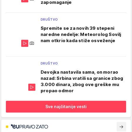
zapomaganje
DRUŠTVO
Spremite se za novih 39 stepeni
naredne nedelje: Meteorolog Sovilj
nam otkrio kada stiže osveženje
DRUŠTVO
Devojka nastavila sama, on morao
nazad: Srbina vratili sa granice zbog
3.000 dinara, zbog ove greške mu
propao odmor
Sve najčitanije vesti