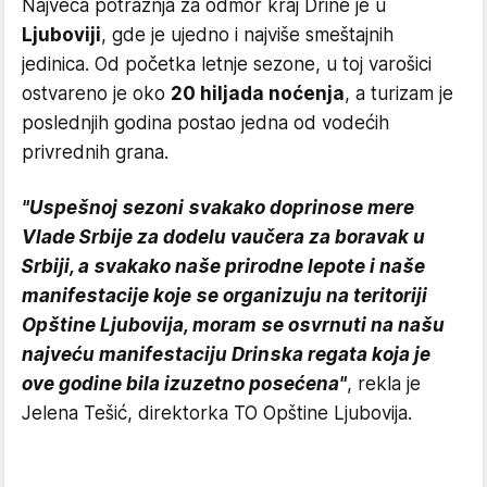
Najveća potražnja za odmor kraj Drine je u
Ljuboviji
, gde je ujedno i najviše smeštajnih
jedinica. Od početka letnje sezone, u toj varošici
ostvareno je oko
20 hiljada noćenja
, a turizam je
poslednjih godina postao jedna od vodećih
privrednih grana.
"Uspešnoj sezoni svakako doprinose mere
Vlade Srbije za dodelu vaučera za boravak u
Srbiji, a svakako naše prirodne lepote i naše
manifestacije koje se organizuju na teritoriji
Opštine Ljubovija, moram se osvrnuti na našu
najveću manifestaciju Drinska regata koja je
ove godine bila izuzetno posećena"
, rekla je
Jelena Tešić, direktorka TO Opštine Ljubovija.