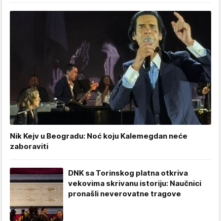
Nik Kejv u Beogradu: Noć koju Kalemegdan neće
zaboraviti
DNK sa Torinskog platna otkriva
vekovima skrivanu istoriju: Naučnici
pronašli neverovatne tragove