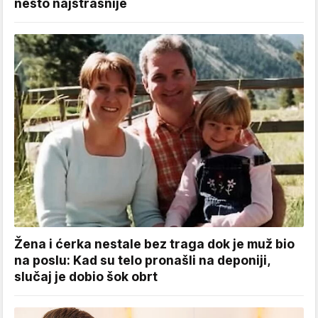
nešto najstrašnije
Žena i ćerka nestale bez traga dok je muž bio
na poslu: Kad su telo pronašli na deponiji,
slučaj je dobio šok obrt