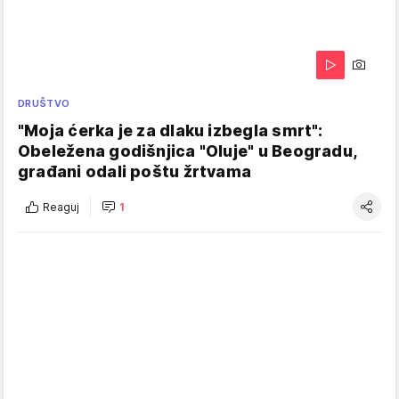
DRUŠTVO
"Moja ćerka je za dlaku izbegla smrt":
Obeležena godišnjica "Oluje" u Beogradu,
građani odali poštu žrtvama
Reaguj
1