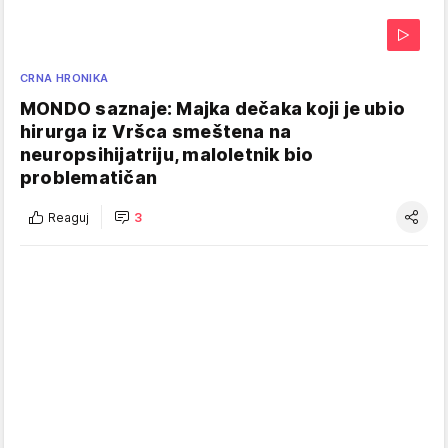
CRNA HRONIKA
MONDO saznaje: Majka dečaka koji je ubio
hirurga iz Vršca smeštena na
neuropsihijatriju, maloletnik bio
problematičan
Reaguj
3