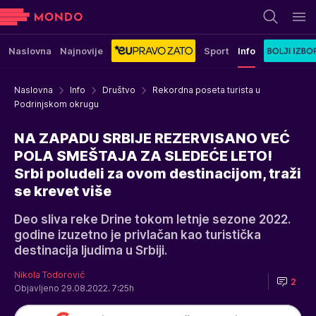
Naslovna
Najnovije
Sport
Info
Naslovna
Info
Društvo
Rekordna poseta turista u
Podrinjskom okrugu
NA ZAPADU SRBIJE REZERVISANO VEĆ
POLA SMEŠTAJA ZA SLEDEĆE LETO!
Srbi poludeli za ovom destinacijom, traži
se krevet više
Deo sliva reke Drine tokom letnje sezone 2022.
godine izuzetno je privlačan kao turistička
destinacija ljudima u Srbiji.
Nikola Todorović
2
Objavljeno 29.08.2022. 7:25h