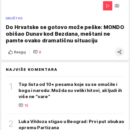
DRUŠTVO
Do Hrvatske se gotovo može peške: MONDO
obišao Dunav kod Bezdana, meštani ne
pamte ovako dramatičnu situaciju
Reaguj
6
NAJVIŠE KOMENTARA
1
Top lista od 10+ pesama koje su se smučile i
bogu i narodu: Možda su veliki hitovi, ali ljudi ih
više ne "vare"
15
2
Luka Vildoza stigao u Beograd: Prvi put obukao
opremu Partizana