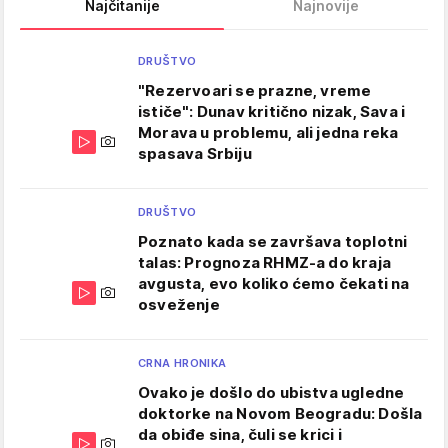
Najčitanije
Najnovije
DRUŠTVO
"Rezervoari se prazne, vreme
ističe": Dunav kritično nizak, Sava i
Morava u problemu, ali jedna reka
spasava Srbiju
DRUŠTVO
Poznato kada se završava toplotni
talas: Prognoza RHMZ-a do kraja
avgusta, evo koliko ćemo čekati na
osveženje
CRNA HRONIKA
Ovako je došlo do ubistva ugledne
doktorke na Novom Beogradu: Došla
da obiđe sina, čuli se krici i