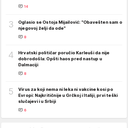
14
3
Oglasio se Ostoja Mijailović: "Obavešten sam o
njegovoj želji da ode"
8
4
Hrvatski političar poručio Karleuši da nije
dobrodošla: Opšti haos pred nastup u
Dalmaciji
8
5
Virus za koji nema ni leka ni vakcine kosi po
Evropi: Najkritičnije u Grčkoj i Italiji, prvi teški
slučajevi i u Srbiji
6