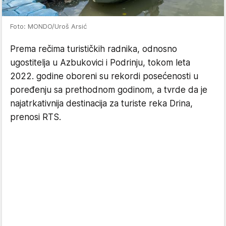
Foto: MONDO/Uroš Arsić
Prema rečima turističkih radnika, odnosno
ugostitelja u Azbukovici i Podrinju, tokom leta
2022. godine oboreni su rekordi posećenosti u
poređenju sa prethodnom godinom, a tvrde da je
najatrkativnija destinacija za turiste reka Drina,
prenosi RTS.