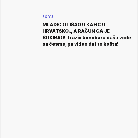
EX YU
MLADIĆ OTIŠAO U KAFIĆ U
HRVATSKOJ, A RAČUN GA JE
ŠOKIRAO! Tražio konobaru čašu vode
sa česme, pa video da i to košta!