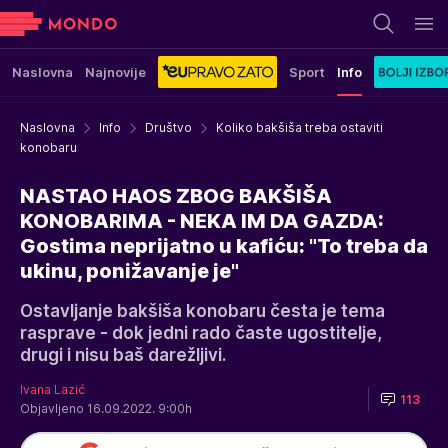
Naslovna
Najnovije
Sport
Info
Naslovna
Info
Društvo
Koliko bakšiša treba ostaviti
konobaru
NASTAO HAOS ZBOG BAKŠIŠA
KONOBARIMA - NEKA IM DA GAZDA:
Gostima neprijatno u kafiću: "To treba da
ukinu, ponižavanje je"
Ostavljanje bakšiša konobaru česta je tema
rasprave - dok jedni rado časte ugostitelje,
drugi i nisu baš darežljivi.
Ivana Lazić
113
Objavljeno 16.09.2022. 9:00h