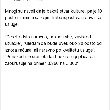
Mnogi su naveli da je bakšiš stvar kulture, pa je 10
posto minimum sa kojim treba ispoštovati davaoca
usluge:
"Deset odsto naravno, nekad i više, zavisi od
situacije", "Gledam da bude uvek oko 20 odsto od
iznosa računa, ali naravno po kvalitetu usluge",
"Ponekad me sramota kad neki drugi plaća pa
zaokružuje na primer 3.260 na 3.300",