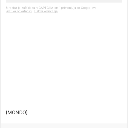
Stranica je zaštićena reCAPTCHA–om i primenjuju se Google-ova
Politika privatnosti
i
Uslovi korišćenja
(MONDO)