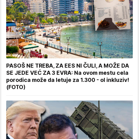
PASOŠ NE TREBA, ZA EES NI ČULI, A MOŽE DA
SE JEDE VEĆ ZA 3 EVRA: Na ovom mestu cela
porodica može da letuje za 1.300 - ol inkluziv!
(FOTO)