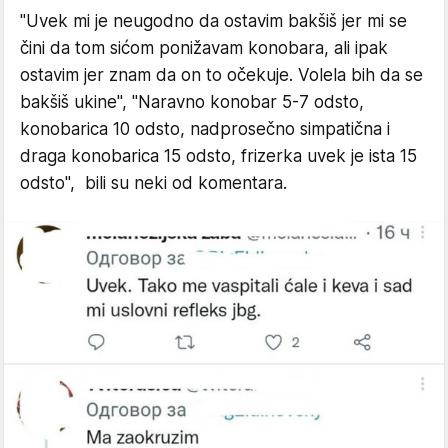
"Uvek mi je neugodno da ostavim bakšiš jer mi se
čini da tom sićom ponižavam konobara, ali ipak
ostavim jer znam da on to očekuje. Volela bih da se
bakšiš ukine", "Naravno konobar 5-7 odsto,
konobarica 10 odsto, nadprosečno simpatična i
draga konobarica 15 odsto, frizerka uvek je ista 15
odsto", bili su neki od komentara.