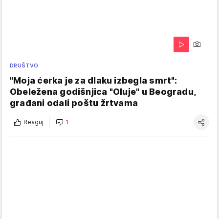
DRUŠTVO
"Moja ćerka je za dlaku izbegla smrt":
Obeležena godišnjica "Oluje" u Beogradu,
građani odali poštu žrtvama
Reaguj
1