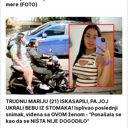
mere (FOTO)
TRUDNU MARIJU (21) ISKASAPILI, PA JOJ
UKRALI BEBU IZ STOMAKA! Isplivao poslednji
snimak, viđena sa OVOM ženom - "Ponašala se
kao da se NIŠTA NIJE DOGODILO"