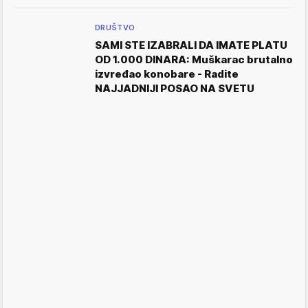
DRUŠTVO
SAMI STE IZABRALI DA IMATE PLATU
OD 1.000 DINARA: Muškarac brutalno
izvređao konobare - Radite
NAJJADNIJI POSAO NA SVETU