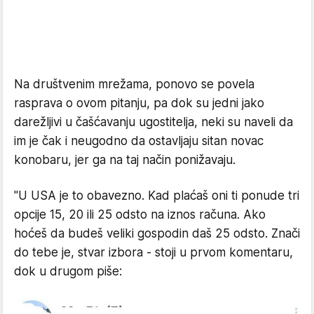
Na društvenim mrežama, ponovo se povela
rasprava o ovom pitanju, pa dok su jedni jako
darežljivi u čašćavanju ugostitelja, neki su naveli da
im je čak i neugodno da ostavljaju sitan novac
konobaru, jer ga na taj način ponižavaju.
"U USA je to obavezno. Kad plaćaš oni ti ponude tri
opcije 15, 20 ili 25 odsto na iznos računa. Ako
hoćeš da budeš veliki gospodin daš 25 odsto. Znači
do tebe je, stvar izbora - stoji u prvom komentaru,
dok u drugom piše: