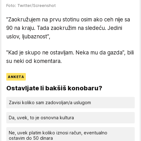
Foto: Twitter/Screenshot
"Zaokružujem na prvu stotinu osim ako ceh nije sa
90 na kraju. Tada zaokružim na sledeću. Jedini
uslov, ljubaznost",
"Kad je skupo ne ostavljam. Neka mu da gazda", bili
su neki od komentara.
ANKETA
Ostavljate li bakšiš konobaru?
Zavisi koliko sam zadovoljan/a uslugom
Da, uvek, to je osnovna kultura
Ne, uvek platim koliko iznosi račun, eventualno
ostavim do 50 dinara