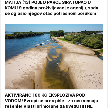
MATIJA (13) POJEO PARČE SIRA I UPAO U
KOMU 9 godina proživljavao je agoniju, sada
se oglasio njegov otac potresnom porukom
AKTIVIRANO 180 KG EKSPLOZIVA POD
VODOM! Evropi se crno piše - za ovo nemaju
rešenje! Vlasti primorane da uvedu HITNE