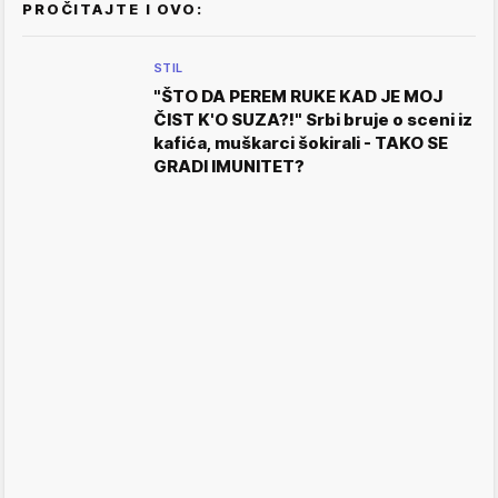
PROČITAJTE I OVO:
STIL
"ŠTO DA PEREM RUKE KAD JE MOJ
ČIST K'O SUZA?!" Srbi bruje o sceni iz
kafića, muškarci šokirali - TAKO SE
GRADI IMUNITET?