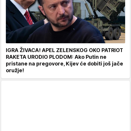
IGRA ŽIVACA! APEL ZELENSKOG OKO PATRIOT
RAKETA URODIO PLODOM: Ako Putin ne
pristane na pregovore, Kijev će dobiti još jače
oružje!