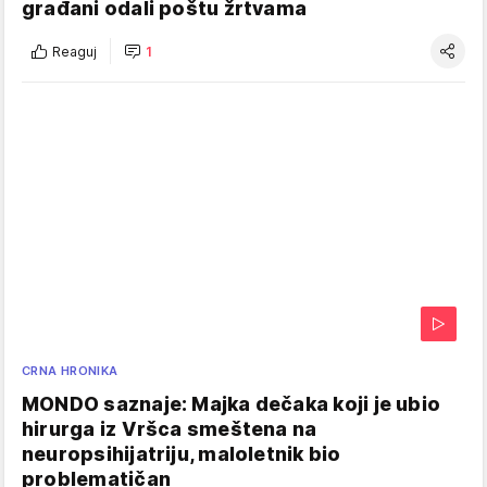
građani odali poštu žrtvama
Reaguj
1
CRNA HRONIKA
MONDO saznaje: Majka dečaka koji je ubio
hirurga iz Vršca smeštena na
neuropsihijatriju, maloletnik bio
problematičan