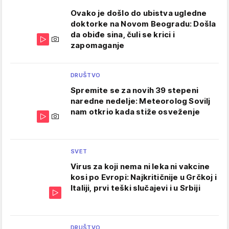
Ovako je došlo do ubistva ugledne
doktorke na Novom Beogradu: Došla
da obiđe sina, čuli se krici i
zapomaganje
DRUŠTVO
Spremite se za novih 39 stepeni
naredne nedelje: Meteorolog Sovilj
nam otkrio kada stiže osveženje
SVET
Virus za koji nema ni leka ni vakcine
kosi po Evropi: Najkritičnije u Grčkoj i
Italiji, prvi teški slučajevi i u Srbiji
DRUŠTVO