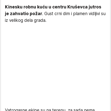
Kinesku robnu kuću u centru Kruševca jutros
je zahvatio požar
. Gust crni dim i plamen vidljivi su
iz velikog dela grada.
Vatrogasne ekipe su na terenu, za sada nema