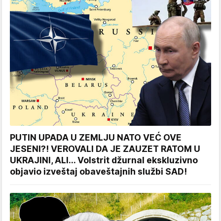
PUTIN UPADA U ZEMLJU NATO VEĆ OVE
JESENI?! VEROVALI DA JE ZAUZET RATOM U
UKRAJINI, ALI... Volstrit džurnal ekskluzivno
objavio izveštaj obaveštajnih službi SAD!