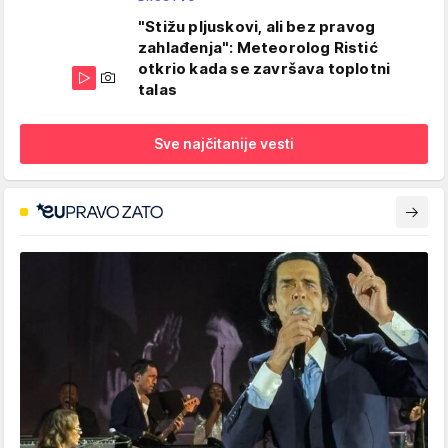
"Stižu pljuskovi, ali bez pravog
zahlađenja": Meteorolog Ristić
otkrio kada se završava toplotni
talas
Sve najčitanije vesti