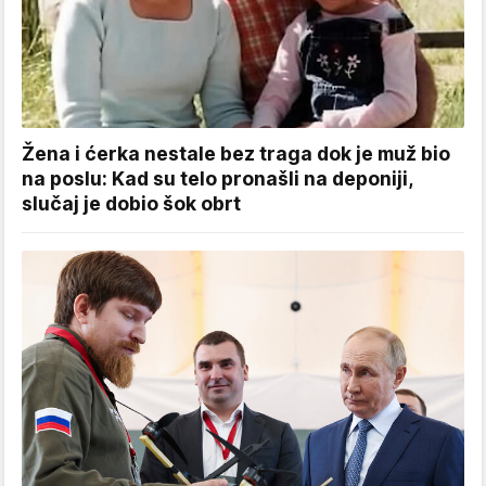
Žena i ćerka nestale bez traga dok je muž bio
na poslu: Kad su telo pronašli na deponiji,
slučaj je dobio šok obrt