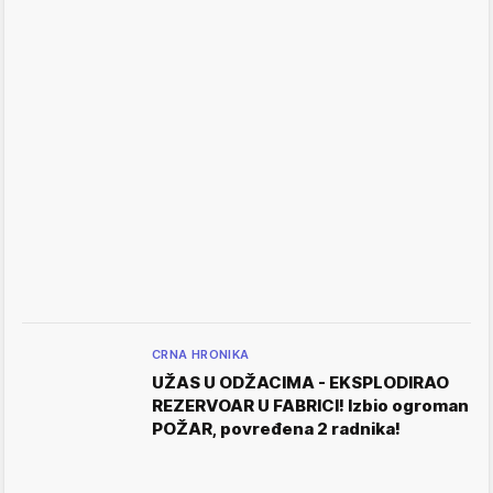
CRNA HRONIKA
UŽAS U ODŽACIMA - EKSPLODIRAO
REZERVOAR U FABRICI! Izbio ogroman
POŽAR, povređena 2 radnika!