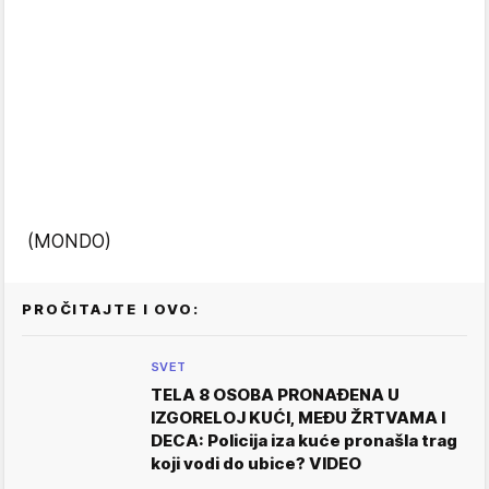
(MONDO)
PROČITAJTE I OVO:
SVET
TELA 8 OSOBA PRONAĐENA U
IZGORELOJ KUĆI, MEĐU ŽRTVAMA I
DECA: Policija iza kuće pronašla trag
koji vodi do ubice? VIDEO