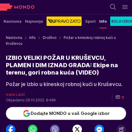
Naslovna
Najnovije
Sport
Info
Naslovna
Info
Društvo
Požar u kineskoj robnoj kući u
Kruševcu
IZBIO VELIKI POŽAR U KRUŠEVCU,
PLAMEN I DIM IZNAD GRADA: Ekipe na
terenu, gori robna kuća (VIDEO)
Požar je izbio u kineskoj robnoj kući u Kruševcu.
Ivana Lazić
3
Objavljeno 29.10.2022. 8:48h
Dodajte MONDO u vaš Google izbor