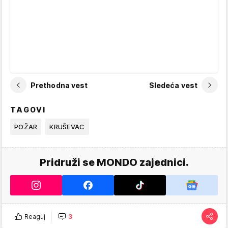
Prethodna vest
Sledeća vest
TAGOVI
POŽAR
KRUŠEVAC
Pridruži se MONDO zajednici.
Reaguj
3