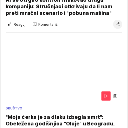
kompaniju: Stručnjaci otkrivaju da li nam
preti mračni scenario i "pobuna mašina"
Reaguj
Komentariši
DRUŠTVO
"Moja ćerka je za dlaku izbegla smrt":
Obeležena godišnjica "Oluje" u Beogradu,