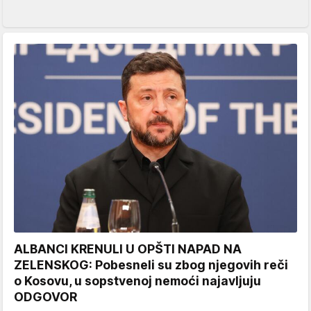
ALBANCI KRENULI U OPŠTI NAPAD NA
ZELENSKOG: Pobesneli su zbog njegovih reči
o Kosovu, u sopstvenoj nemoći najavljuju
ODGOVOR