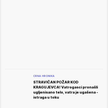
CRNA HRONIKA
STRAVIČAN POŽAR KOD
KRAGUJEVCA! Vatrogasci pronašli
ugljenisano telo, vatra je ugašena -
istraga u toku