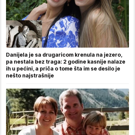
Danijela je sa drugaricom krenula na jezero,
pa nestala bez traga: 2 godine kasnije nalaze
ih u pećini, a priča o tome šta im se desilo je
nešto najstrašnije