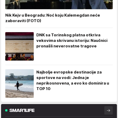
Nik Kejv u Beogradu: Noć koju Kalemegdan neće
zaboraviti (FOTO)
DNK sa Torinskog platna otkriva
vekovima skrivanu istoriju: Naučnici
pronašli neverovatne tragove
Najbolje evropske destinacije za
sportove na vodi: Jedna je
neprikosnovena, a evo ko dominira u
TOP 10