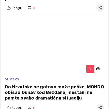
Reaguj
3
DRUŠTVO
Do Hrvatske se gotovo može peške: MONDO
obišao Dunav kod Bezdana, meštani ne
pamte ovako dramatičnu situaciju
Reaguj
6