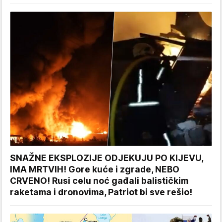
SNAŽNE EKSPLOZIJE ODJEKUJU PO KIJEVU,
IMA MRTVIH! Gore kuće i zgrade, NEBO
CRVENO! Rusi celu noć gađali balističkim
raketama i dronovima, Patriot bi sve rešio!