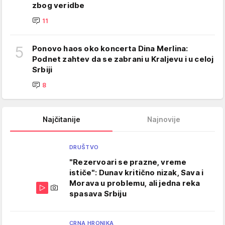
zbog veridbe
11
5
Ponovo haos oko koncerta Dina Merlina:
Podnet zahtev da se zabrani u Kraljevu i u celoj
Srbiji
8
Najčitanije
Najnovije
DRUŠTVO
"Rezervoari se prazne, vreme
ističe": Dunav kritično nizak, Sava i
Morava u problemu, ali jedna reka
spasava Srbiju
CRNA HRONIKA