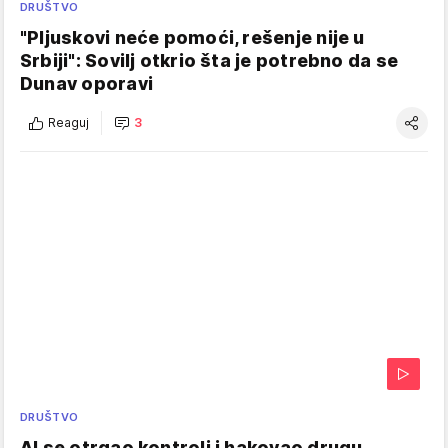
DRUŠTVO
"Pljuskovi neće pomoći, rešenje nije u
Srbiji": Sovilj otkrio šta je potrebno da se
Dunav oporavi
Reaguj
3
DRUŠTVO
AI se otrgao kontroli i hakovao drugu