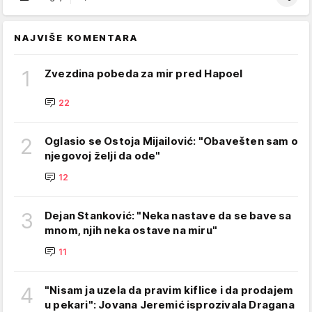
NAJVIŠE KOMENTARA
1
Zvezdina pobeda za mir pred Hapoel
22
2
Oglasio se Ostoja Mijailović: "Obavešten sam o
njegovoj želji da ode"
12
3
Dejan Stanković: "Neka nastave da se bave sa
mnom, njih neka ostave na miru"
11
4
"Nisam ja uzela da pravim kiflice i da prodajem
u pekari": Jovana Jeremić isprozivala Dragana