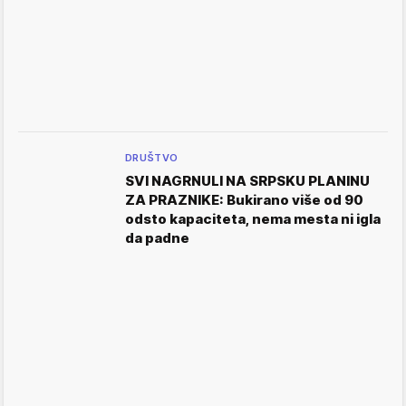
DRUŠTVO
SVI NAGRNULI NA SRPSKU PLANINU
ZA PRAZNIKE: Bukirano više od 90
odsto kapaciteta, nema mesta ni igla
da padne