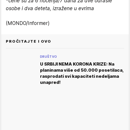
*cene su za 6 noćenja/7 dana za dve odrasle
osobe i dva deteta, izražene u evrima
(MONDO/Informer)
PROČITAJTE I OVO
DRUŠTVO
U SRBIJI NEMA KORONA KRIZE: Na
planinama više od 50.000 posetilaca,
rasprodati svi kapaciteti nedeljama
unapred!