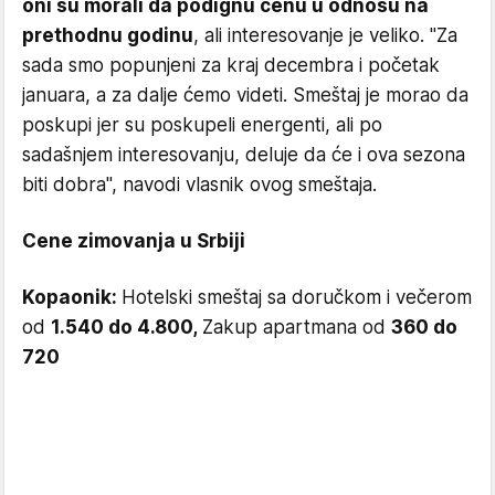
oni su morali da podignu cenu u odnosu na
prethodnu godinu
, ali interesovanje je veliko. "Za
sada smo popunjeni za kraj decembra i početak
januara, a za dalje ćemo videti. Smeštaj je morao da
poskupi jer su poskupeli energenti, ali po
sadašnjem interesovanju, deluje da će i ova sezona
biti dobra", navodi vlasnik ovog smeštaja.
Cene zimovanja u Srbiji
Kopaonik:
Hotelski smeštaj sa doručkom i večerom
od
1.540 do 4.800,
Zakup apartmana od
360 do
720