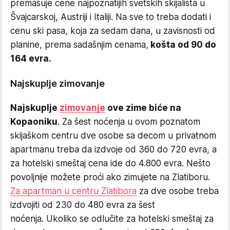
premašuje cene najpoznatijih svetskih skijališta u
Švajcarskoj, Austriji i Italiji. Na sve to treba dodati i
cenu ski pasa, koja za sedam dana, u zavisnosti od
planine, prema sadašnjim cenama,
košta od 90 do
164 evra.
Najskuplje zimovanje
Najskuplje
zimovanje
ove zime biće na
Kopaoniku
. Za šest noćenja u ovom poznatom
skijaškom centru dve osobe sa decom u privatnom
apartmanu treba da izdvoje od 360 do 720 evra, a
za hotelski smeštaj cena ide do 4.800 evra. Nešto
povoljnije možete proći ako zimujete na Zlatiboru.
Za apartman u centru Zlatibora
za dve osobe treba
izdvojiti od 230 do 480 evra za šest
noćenja. Ukoliko se odlučite za hotelski smeštaj za