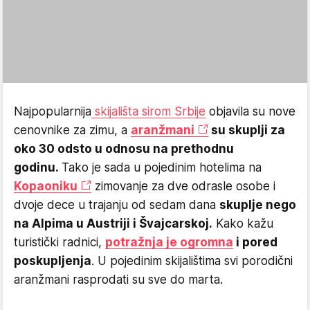
Najpopularnija
skijališta sirom Srbije
objavila su nove
cenovnike za zimu, a
aranžmani
su skuplji za
oko 30 odsto u odnosu na prethodnu
godinu.
Tako je sada u pojedinim hotelima na
Kopaoniku
zimovanje za dve odrasle osobe i
dvoje dece u trajanju od sedam dana
skuplje nego
na Alpima u Austriji i Švajcarskoj.
Kako kažu
turistički radnici,
potražnja je ogromna
i pored
poskupljenja
. U pojedinim skijalištima svi porodični
aranžmani rasprodati su sve do marta.