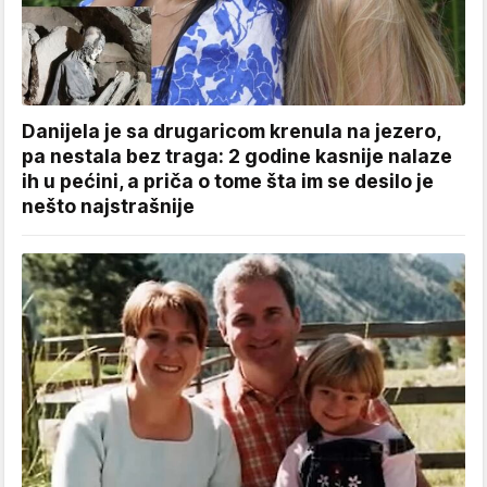
Danijela je sa drugaricom krenula na jezero,
pa nestala bez traga: 2 godine kasnije nalaze
ih u pećini, a priča o tome šta im se desilo je
nešto najstrašnije