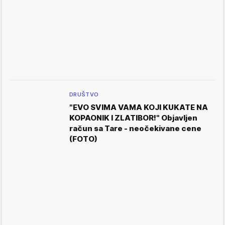
DRUŠTVO
"EVO SVIMA VAMA KOJI KUKATE NA
KOPAONIK I ZLATIBOR!" Objavljen
račun sa Tare - neočekivane cene
(FOTO)