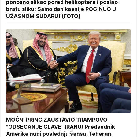
ponosno slikao pored helikoptera i poslao
bratu sliku: Samo dan kasnije POGINUO U
UŽASNOM SUDARU! (FOTO)
MOĆNI PRINC ZAUSTAVIO TRAMPOVO
"ODSECANJE GLAVE" IRANU! Predsednik
Amerike nudi poslednju šansu, Teheran