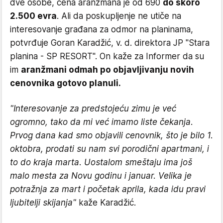
dve osobe, cena aranžmana je od 690
do skoro
2.500 evra
. Ali da poskupljenje ne utiče na
interesovanje građana za odmor na planinama,
potvrđuje Goran Karadžić, v. d. direktora JP "Stara
planina - SP RESORT". On kaže za Informer da su
im
aranžmani odmah po objavljivanju novih
cenovnika gotovo planuli.
"Interesovanje za predstojeću zimu je već
ogromno, tako da mi već imamo liste čekanja.
Prvog dana kad smo objavili cenovnik, što je bilo 1.
oktobra, prodati su nam svi porodični apartmani, i
to do kraja marta. Uostalom smeštaju ima još
malo mesta za Novu godinu i januar. Velika je
potražnja za mart i početak aprila, kada idu pravi
ljubitelji skijanja"
kaže Karadžić.