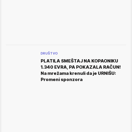
DRUŠTVO
PLATILA SMEŠTAJ NA KOPAONIKU
1.340 EVRA, PA POKAZALA RAČUN!
Na mrežama krenuli da je URNIŠU:
Promeni sponzora