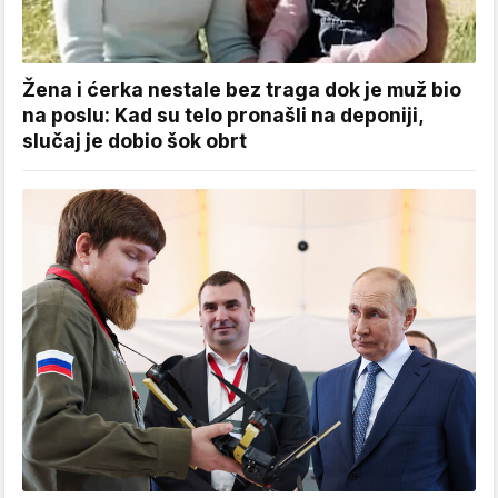
Žena i ćerka nestale bez traga dok je muž bio
na poslu: Kad su telo pronašli na deponiji,
slučaj je dobio šok obrt