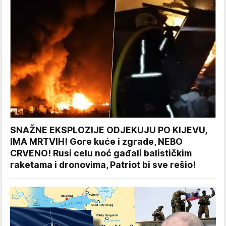
SNAŽNE EKSPLOZIJE ODJEKUJU PO KIJEVU,
IMA MRTVIH! Gore kuće i zgrade, NEBO
CRVENO! Rusi celu noć gađali balističkim
raketama i dronovima, Patriot bi sve rešio!