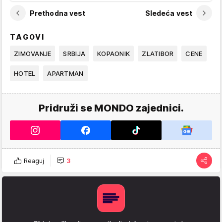
Prethodna vest
Sledeća vest
TAGOVI
ZIMOVANJE
SRBIJA
KOPAONIK
ZLATIBOR
CENE
HOTEL
APARTMAN
Pridruži se MONDO zajednici.
Reaguj
3