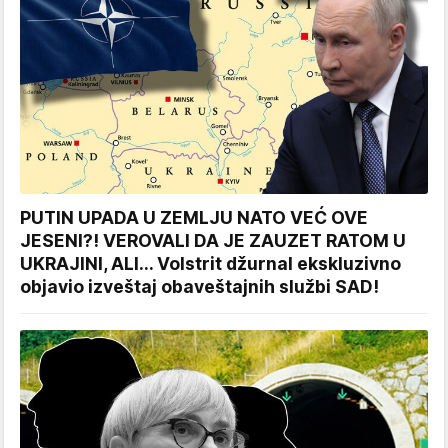
PUTIN UPADA U ZEMLJU NATO VEĆ OVE
JESENI?! VEROVALI DA JE ZAUZET RATOM U
UKRAJINI, ALI... Volstrit džurnal ekskluzivno
objavio izveštaj obaveštajnih službi SAD!