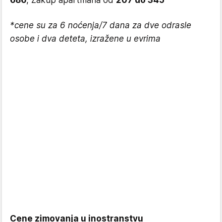
686
, Zakup apartmana od
207 do 345
*cene su za 6 noćenja/7 dana za dve odrasle
osobe i dva deteta, izražene u evrima
Cene zimovanja u inostranstvu