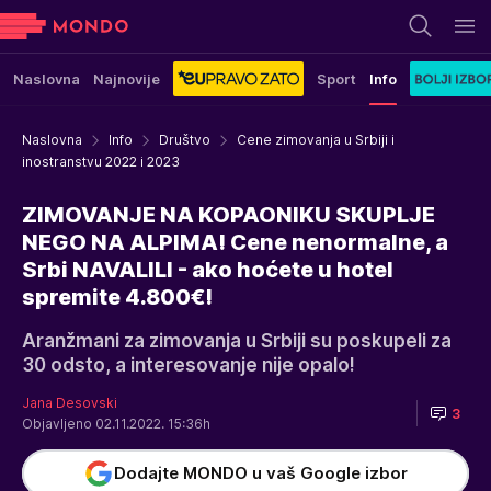
Naslovna
Najnovije
Sport
Info
Naslovna
Info
Društvo
Cene zimovanja u Srbiji i
inostranstvu 2022 i 2023
ZIMOVANJE NA KOPAONIKU SKUPLJE
NEGO NA ALPIMA! Cene nenormalne, a
Srbi NAVALILI - ako hoćete u hotel
spremite 4.800€!
Aranžmani za zimovanja u Srbiji su poskupeli za
30 odsto, a interesovanje nije opalo!
Jana Desovski
3
Objavljeno 02.11.2022. 15:36h
Dodajte MONDO u vaš Google izbor