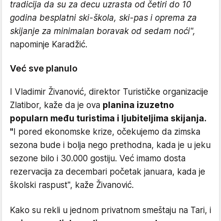
tradicija da su za decu uzrasta od četiri do 10
godina besplatni ski-škola, ski-pas i oprema za
skijanje za minimalan boravak od sedam noći",
napominje Karadžić.
Već sve planulo
I Vladimir Živanović, direktor Turističke organizacije
Zlatibor, kaže da je ova
planina izuzetno
popularn među turistima i ljubiteljima skijanja.
"
I pored ekonomske krize, očekujemo da zimska
sezona bude i bolja nego prethodna, kada je u jeku
sezone bilo i 30.000 gostiju. Već imamo dosta
rezervacija za decembari početak januara, kada je
školski raspust", kaže Živanović.
Kako su rekli u jednom privatnom smeštaju na Tari, i