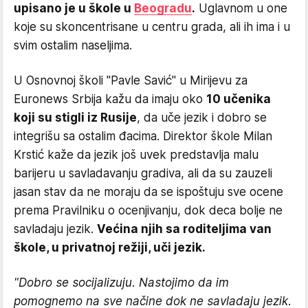
upisano je u škole u
Beogradu
.
Uglavnom u one
koje su skoncentrisane u centru grada, ali ih ima i u
svim ostalim naseljima.
U Osnovnoj školi "Pavle Savić" u Mirijevu za
Euronews Srbija kažu da imaju oko
10 učenika
koji su stigli iz Rusije
, da uče jezik i dobro se
integrišu sa ostalim đacima. Direktor škole Milan
Krstić kaže da jezik još uvek predstavlja malu
barijeru u savladavanju gradiva, ali da su zauzeli
jasan stav da ne moraju da se ispoštuju sve ocene
prema Pravilniku o ocenjivanju, dok deca bolje ne
savladaju jezik.
Većina njih sa roditeljima van
škole, u privatnoj režiji, uči jezik.
"Dobro se socijalizuju. Nastojimo da im
pomognemo na sve načine dok ne savladaju jezik.