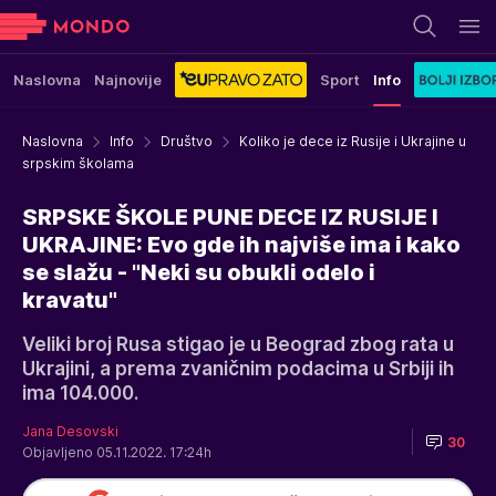
Naslovna
Najnovije
Sport
Info
Naslovna
Info
Društvo
Koliko je dece iz Rusije i Ukrajine u
srpskim školama
SRPSKE ŠKOLE PUNE DECE IZ RUSIJE I
UKRAJINE: Evo gde ih najviše ima i kako
se slažu - "Neki su obukli odelo i
kravatu"
Veliki broj Rusa stigao je u Beograd zbog rata u
Ukrajini, a prema zvaničnim podacima u Srbiji ih
ima 104.000.
Jana Desovski
30
Objavljeno 05.11.2022. 17:24h