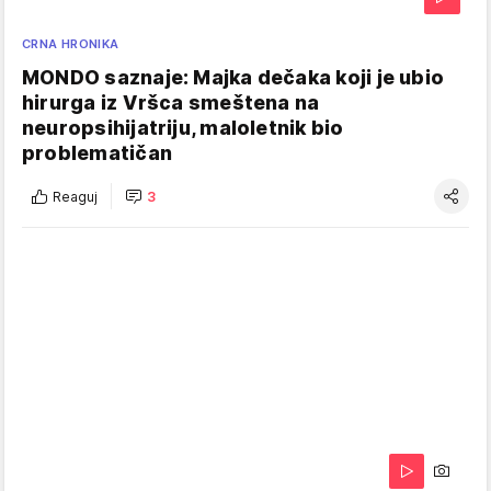
CRNA HRONIKA
MONDO saznaje: Majka dečaka koji je ubio
hirurga iz Vršca smeštena na
neuropsihijatriju, maloletnik bio
problematičan
Reaguj
3