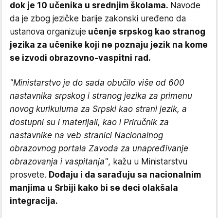
dok je 10 učenika u srednjim školama.
Navode
da je zbog jezičke barije zakonski uređeno da
ustanova organizuje
učenje srpskog kao stranog
jezika za učenike koji ne poznaju jezik na kome
se izvodi obrazovno-vaspitni rad.
"Ministarstvo je do sada obučilo više od 600
nastavnika srpskog i stranog jezika za primenu
novog kurikuluma za Srpski kao strani jezik, a
dostupni su i materijali, kao i Priručnik za
nastavnike na veb stranici Nacionalnog
obrazovnog portala Zavoda za unapređivanje
obrazovanja i vaspitanja"
, kažu u Ministarstvu
prosvete.
Dodaju i da sarađuju sa nacionalnim
manjima u Srbiji kako bi se deci olakšala
integracija.