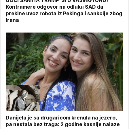
UOČI SAMITA TRAMP-SI U VAŠINGTONU!
Kontramere odgovor na odluku SAD da
prekine uvoz robota iz Pekinga i sankcije zbog
Irana
Danijela je sa drugaricom krenula na jezero,
pa nestala bez traga: 2 godine kasnije nalaze