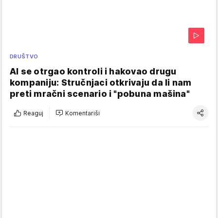
DRUŠTVO
AI se otrgao kontroli i hakovao drugu
kompaniju: Stručnjaci otkrivaju da li nam
preti mračni scenario i "pobuna mašina"
Reaguj
Komentariši