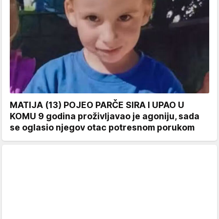
MATIJA (13) POJEO PARČE SIRA I UPAO U
KOMU 9 godina proživljavao je agoniju, sada
se oglasio njegov otac potresnom porukom