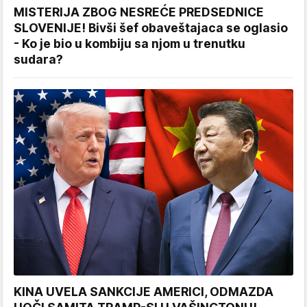
MISTERIJA ZBOG NESREĆE PREDSEDNICE
SLOVENIJE! Bivši šef obaveštajaca se oglasio
- Ko je bio u kombiju sa njom u trenutku
sudara?
KINA UVELA SANKCIJE AMERICI, ODMAZDA