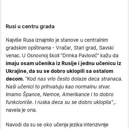
Rusi u centru grada
Najviše Rusa iznajmilo je stanove u centralnim
gradskim opštinama - Vračar, Stari grad, Savski
venac. U Osnovnoj školi "Drinka Pavlović" kažu da
imaju osam učenika iz Rusije i jednu učenicu iz
Ukrajine, da su se dobro uklopili sa ostalom
decom.
"Kod nas vrlo često dolaze deca stranaca.
Naši učenici to prihvatuju kao normalnu stvar.
Imamo Špance, Nemce, Amerikance i to dobro
funkcioniše. I ruska deca su se dobro uklopila"
,.
navela je ona.
Navodi da su se oko učenja jezika intenzivnije