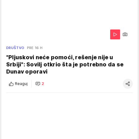
DRUŠTVO
PRE 16 H
"Pljuskovi neće pomoći, rešenje nije u
Srbiji": Sovilj otkrio šta je potrebno da se
Dunav oporavi
Reaguj
2