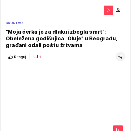
DRUŠTVO
"Moja ćerka je za dlaku izbegla smrt":
Obeležena godišnjica "Oluje" u Beogradu,
građani odali poštu žrtvama
Reaguj
1