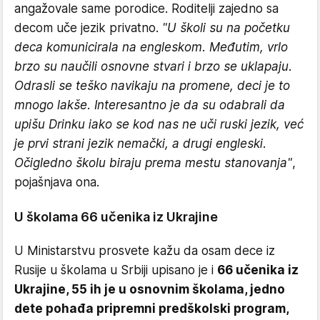
angažovale same porodice. Roditelji zajedno sa
decom uče jezik privatno.
"U školi su na početku
deca komunicirala na engleskom. Međutim, vrlo
brzo su naučili osnovne stvari i brzo se uklapaju.
Odrasli se teško navikaju na promene, deci je to
mnogo lakše. Interesantno je da su odabrali da
upišu Drinku iako se kod nas ne uči ruski jezik, već
je prvi strani jezik nemački, a drugi engleski.
Očigledno školu biraju prema mestu stanovanja"
,
pojašnjava ona.
U školama 66 učenika iz Ukrajine
U Ministarstvu prosvete kažu da osam dece iz
Rusije u školama u Srbiji upisano je i
66 učenika iz
Ukrajine, 55 ih je u osnovnim školama, jedno
dete pohađa pripremni predškolski program,