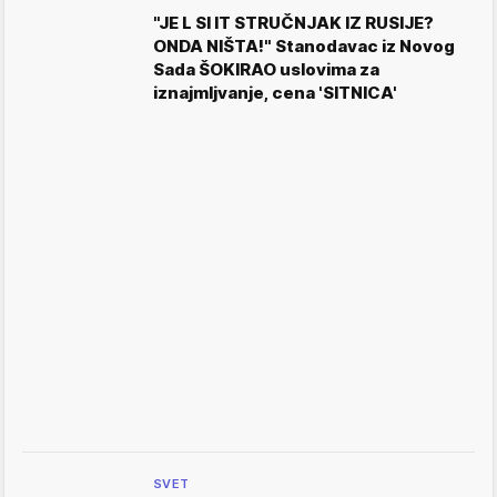
"JE L SI IT STRUČNJAK IZ RUSIJE?
ONDA NIŠTA!" Stanodavac iz Novog
Sada ŠOKIRAO uslovima za
iznajmljvanje, cena 'SITNICA'
SVET