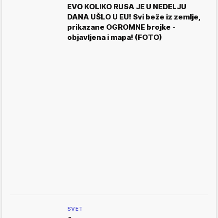
EVO KOLIKO RUSA JE U NEDELJU
DANA UŠLO U EU! Svi beže iz zemlje,
prikazane OGROMNE brojke -
objavljena i mapa! (FOTO)
SVET