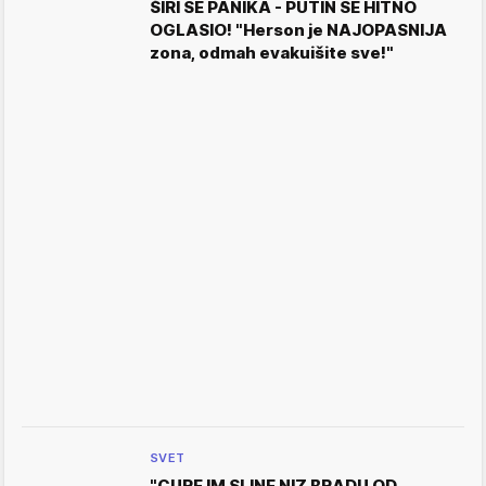
ŠIRI SE PANIKA - PUTIN SE HITNO
OGLASIO! "Herson je NAJOPASNIJA
zona, odmah evakuišite sve!"
SVET
"CURE IM SLINE NIZ BRADU OD