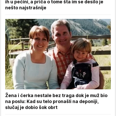
ih u pećini, a priča o tome šta im se desilo je
nešto najstrašnije
Žena i ćerka nestale bez traga dok je muž bio
na poslu: Kad su telo pronašli na deponiji,
slučaj je dobio šok obrt