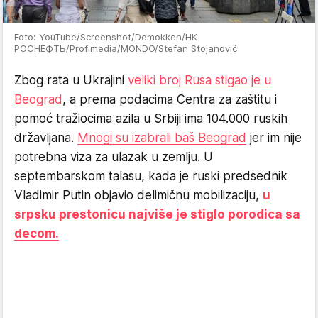
Foto: YouTube/Screenshot/Demokken/НК
РОСНЕФТЬ/Profimedia/MONDO/Stefan Stojanović
Zbog rata u Ukrajini
veliki broj Rusa stigao je u
Beograd
, a prema podacima Centra za zaštitu i
pomoć tražiocima azila u Srbiji ima 104.000 ruskih
državljana.
Mnogi su izabrali baš Beograd
jer im nije
potrebna viza za ulazak u zemlju. U
septembarskom talasu, kada je ruski predsednik
Vladimir Putin objavio delimičnu mobilizaciju,
u
srpsku prestonicu najviše je stiglo porodica sa
decom.