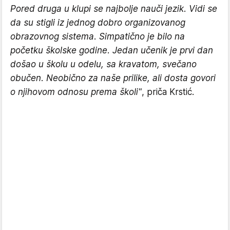
Pored druga u klupi se najbolje nauči jezik. Vidi se
da su stigli iz jednog dobro organizovanog
obrazovnog sistema. Simpatično je bilo na
početku školske godine. Jedan učenik je prvi dan
došao u školu u odelu, sa kravatom, svečano
obučen. Neobično za naše prilike, ali dosta govori
o njihovom odnosu prema školi"
, priča Krstić.