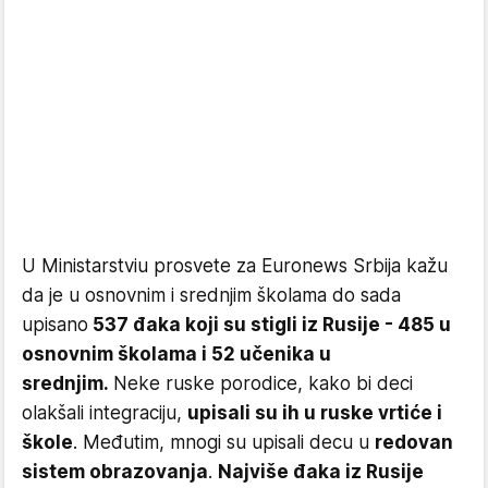
U Ministarstviu prosvete za Euronews Srbija kažu
da je u osnovnim i srednjim školama do sada
upisano
537 đaka koji su stigli iz Rusije - 485 u
osnovnim školama i 52 učenika u
srednjim.
Neke ruske porodice, kako bi deci
olakšali integraciju,
upisali su ih u ruske vrtiće i
škole
. Međutim, mnogi su upisali decu u
redovan
sistem obrazovanja
.
Najviše đaka iz Rusije