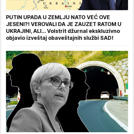
PUTIN UPADA U ZEMLJU NATO VEĆ OVE
JESENI?! VEROVALI DA JE ZAUZET RATOM U
UKRAJINI, ALI... Volstrit džurnal ekskluzivno
objavio izveštaj obaveštajnih službi SAD!