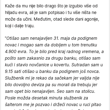
Kaže da mu nije bilo drago što je izgubio više od
hiljadu evra, ali je sam potpisao i tu više ništa ne
može da učini. Međutim, otad slede dani agonije,
koji i dalje traju.
"
Otišao sam nenajavljen 31. maja da podignem
novac i mogao sam da dobijem u tom trenutku
4.900 evra. To je bilo pred kraj radnog vremena, a
pošto sam zakasnio za drugu banku, otišao sam
kući i stavio novčanice u kovertu. Sutradan sam u
9.15 sati otišao u banku da podignem još novca.
Službenik mi je rekao da sačekam jer valjda nije
bilo dovoljno deviza pa su morali da trebuju jer
sam opet bio nenajavljen. Seo sam na stolicu.
Posle možda desetak minuta službenik za
šalterom me je pozvao i držeći novac u ruci pitao