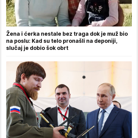
Žena i ćerka nestale bez traga dok je muž bio
na poslu: Kad su telo pronašli na deponiji,
slučaj je dobio šok obrt