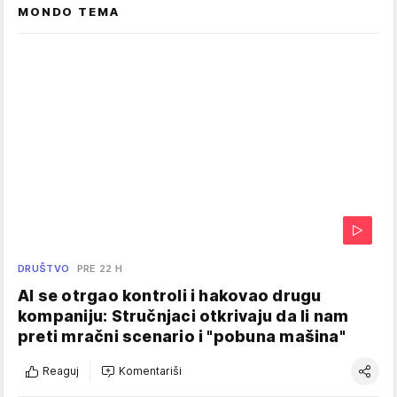
MONDO TEMA
DRUŠTVO
PRE 22 H
AI se otrgao kontroli i hakovao drugu
kompaniju: Stručnjaci otkrivaju da li nam
preti mračni scenario i "pobuna mašina"
Reaguj
Komentariši