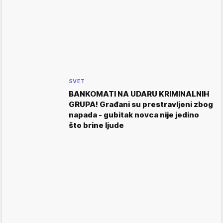
SVET
BANKOMATI NA UDARU KRIMINALNIH
GRUPA! Građani su prestravljeni zbog
napada - gubitak novca nije jedino
što brine ljude