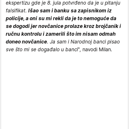
ekspertizu gde je 8. jula potvrđeno da je u pitanju
falsifikat.
Išao sam i banku sa zapisnikom iz
policije, a oni su mi rekli da je to nemoguće da
se dogodi jer novčanice prolaze kroz brojčanik i
ručnu kontrolu i zamerili što im nisam odmah
doneo novčanice
. Ja sam i Narodnoj banci pisao
sve što mi se događalo u banci
", navodi Milan.