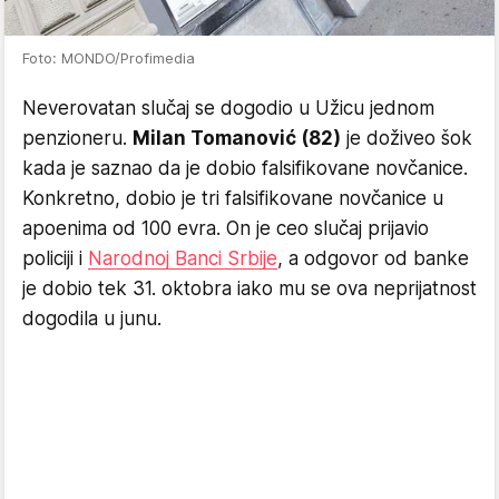
Foto: MONDO/Profimedia
Neverovatan slučaj se dogodio u Užicu jednom
penzioneru.
Milan Tomanović (82)
je doživeo šok
kada je saznao da je dobio falsifikovane novčanice.
Konkretno, dobio je tri falsifikovane novčanice u
apoenima od 100 evra. On je ceo slučaj prijavio
policiji i
Narodnoj Banci Srbije
, a odgovor od banke
je dobio tek 31. oktobra iako mu se ova neprijatnost
dogodila u junu.