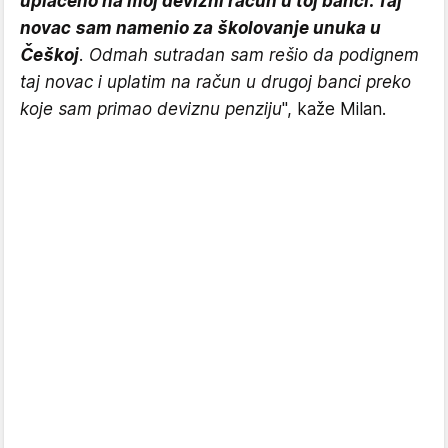
uplaćeno na moj devizni račun u toj banci. Taj
novac sam namenio za školovanje unuka u
Češkoj
. Odmah sutradan sam rešio da podignem
taj novac i uplatim na račun u drugoj banci preko
koje sam primao deviznu penziju
", kaže Milan.