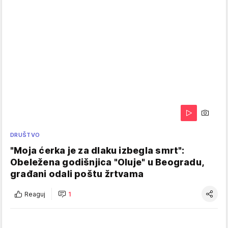
DRUŠTVO
"Moja ćerka je za dlaku izbegla smrt":
Obeležena godišnjica "Oluje" u Beogradu,
građani odali poštu žrtvama
Reaguj
1