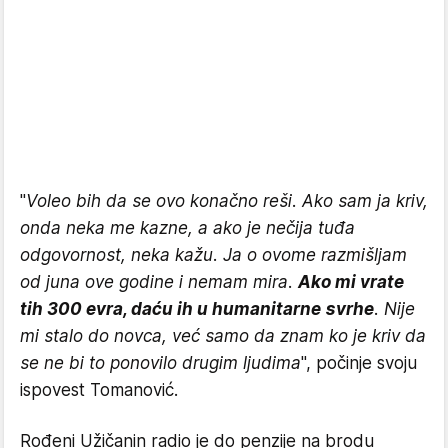
"
Voleo bih da se ovo konačno reši. Ako sam ja kriv,
onda neka me kazne, a ako je nečija tuđa
odgovornost, neka kažu. Ja o ovome razmišljam
od juna ove godine i nemam mira.
Ako mi vrate
tih 300 evra, daću ih u humanitarne svrhe
. Nije
mi stalo do novca, već samo da znam ko je kriv da
se ne bi to ponovilo drugim ljudima
", počinje svoju
ispovest Tomanović.
Rođeni Užičanin radio je do penzije na brodu