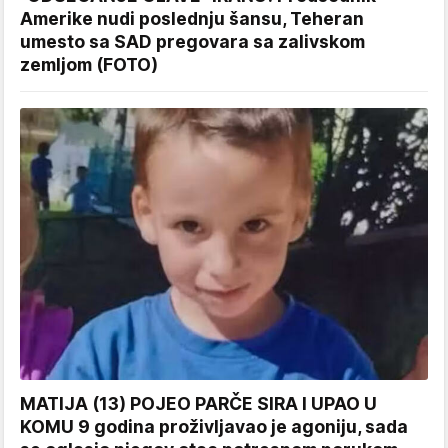
Amerike nudi poslednju šansu, Teheran
umesto sa SAD pregovara sa zalivskom
zemljom (FOTO)
MATIJA (13) POJEO PARČE SIRA I UPAO U
KOMU 9 godina proživljavao je agoniju, sada