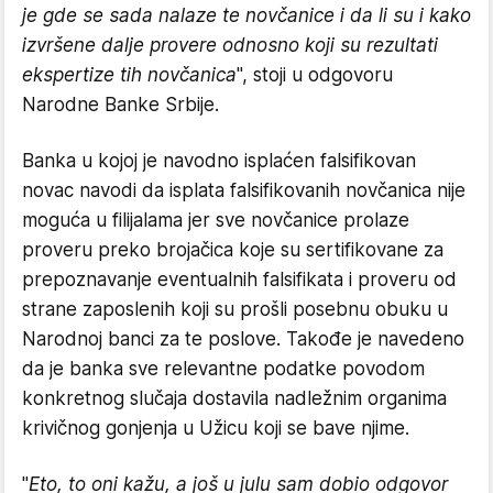
je gde se sada nalaze te novčanice i da li su i kako
izvršene dalje provere odnosno koji su rezultati
ekspertize tih novčanica
", stoji u odgovoru
Narodne Banke Srbije.
Banka u kojoj je navodno isplaćen falsifikovan
novac navodi da isplata falsifikovanih novčanica nije
moguća u filijalama jer sve novčanice prolaze
proveru preko brojačica koje su sertifikovane za
prepoznavanje eventualnih falsifikata i proveru od
strane zaposlenih koji su prošli posebnu obuku u
Narodnoj banci za te poslove. Takođe je navedeno
da je banka sve relevantne podatke povodom
konkretnog slučaja dostavila nadležnim organima
krivičnog gonjenja u Užicu koji se bave njime.
"
Eto, to oni kažu, a još u julu sam dobio odgovor