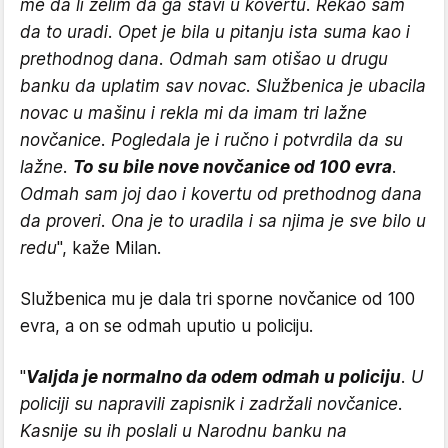
me da li želim da ga stavi u kovertu. Rekao sam
da to uradi. Opet je bila u pitanju ista suma kao i
prethodnog dana. Odmah sam otišao u drugu
banku da uplatim sav novac. Službenica je ubacila
novac u mašinu i rekla mi da imam tri lažne
novčanice. Pogledala je i ručno i potvrdila da su
lažne.
To su bile nove novčanice od 100 evra
.
Odmah sam joj dao i kovertu od prethodnog dana
da proveri. Ona je to uradila i sa njima je sve bilo u
redu
", kaže Milan.
Službenica mu je dala tri sporne novčanice od 100
evra, a on se odmah uputio u policiju.
"
Valjda je normalno da odem odmah u policiju
. U
policiji su napravili zapisnik i zadržali novčanice.
Kasnije su ih poslali u Narodnu banku na