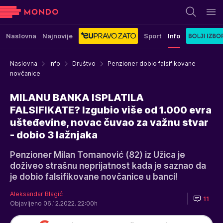
Naslovna
Najnovije
Sport
Info
Naslovna
Info
Društvo
Penzioner dobio falsifikovane
novčanice
MILANU BANKA ISPLATILA
FALSIFIKATE? Izgubio više od 1.000 evra
ušteđevine, novac čuvao za važnu stvar
- dobio 3 lažnjaka
Penzioner Milan Tomanović (82) iz Užica je
doživeo strašnu neprijatnost kada je saznao da
je dobio falsifikovane novčanice u banci!
Aleksandar Blagić
11
Objavljeno 06.12.2022. 22:00h