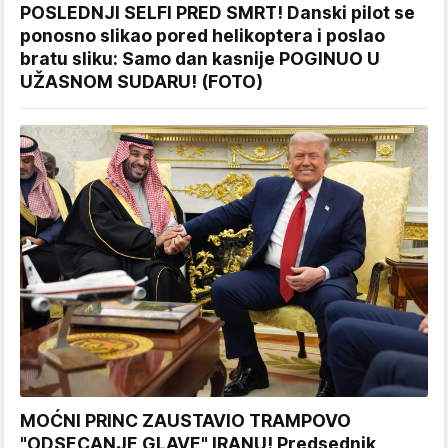
POSLEDNJI SELFI PRED SMRT! Danski pilot se
ponosno slikao pored helikoptera i poslao
bratu sliku: Samo dan kasnije POGINUO U
UŽASNOM SUDARU! (FOTO)
MOĆNI PRINC ZAUSTAVIO TRAMPOVO
"ODSECANJE GLAVE" IRANU! Predsednik