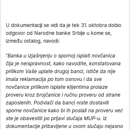
U dokumentaciji se vidi da je tek 31. oktobra dobio
odgovor od Narodne banke Srbije u kome se,
između ostalog, navodi:
"
Banka u izjašnjenju o spornoj isplati novčanica
čija je neispravnost, kako navodite, konstatovana
prilikom Vaše uplate drugoj banci, ističe da nije
imala reklamacija po tom osnovu i da sve
novčanice prilikom isplate klijentima prolaze
proveru kroz brojčanice i ručnu proveru od strane
zaposlenih. Podvlači da banci niste dostavili
sporne novčanice kako bi ih poslali na proveru već
ste je obavestili po prijavi slučaja MUP-u. Iz
dokumentacije pribavljene u ovom slučaju nejasno