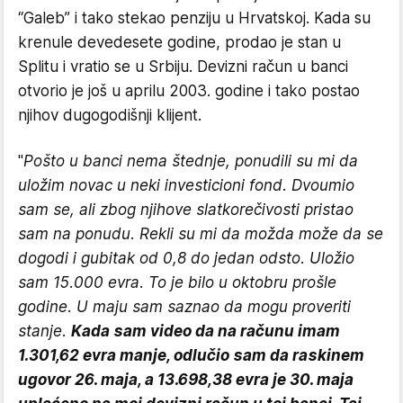
“Galeb” i tako stekao penziju u Hrvatskoj. Kada su
krenule devedesete godine, prodao je stan u
Splitu i vratio se u Srbiju. Devizni račun u banci
otvorio je još u aprilu 2003. godine i tako postao
njihov dugogodišnji klijent.
"
Pošto u banci nema štednje, ponudili su mi da
uložim novac u neki investicioni fond. Dvoumio
sam se, ali zbog njihove slatkorečivosti pristao
sam na ponudu. Rekli su mi da možda može da se
dogodi i gubitak od 0,8 do jedan odsto. Uložio
sam 15.000 evra. To je bilo u oktobru prošle
godine. U maju sam saznao da mogu proveriti
stanje.
Kada sam video da na računu imam
1.301,62 evra manje, odlučio sam da raskinem
ugovor 26. maja, a 13.698,38 evra je 30. maja