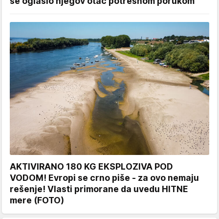
se oglasio njegov otac potresnom porukom
AKTIVIRANO 180 KG EKSPLOZIVA POD
VODOM! Evropi se crno piše - za ovo nemaju
rešenje! Vlasti primorane da uvedu HITNE
mere (FOTO)