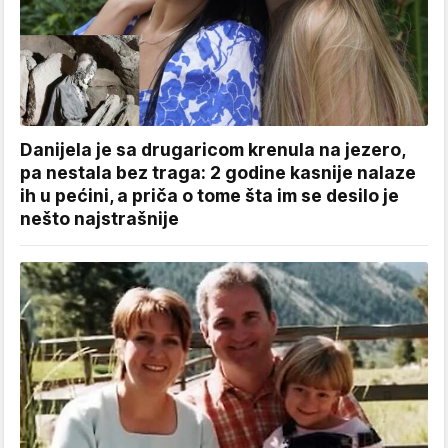
Danijela je sa drugaricom krenula na jezero,
pa nestala bez traga: 2 godine kasnije nalaze
ih u pećini, a priča o tome šta im se desilo je
nešto najstrašnije