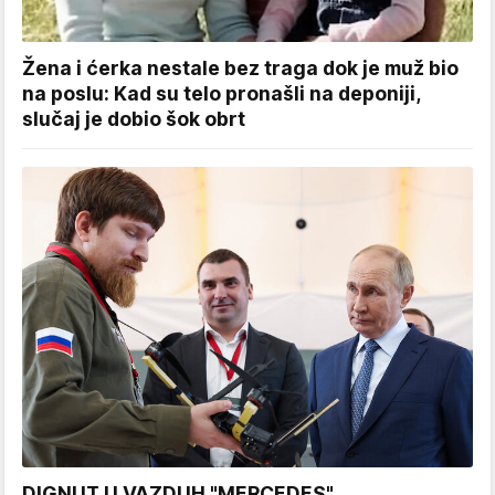
Žena i ćerka nestale bez traga dok je muž bio
na poslu: Kad su telo pronašli na deponiji,
slučaj je dobio šok obrt
DIGNUT U VAZDUH "MERCEDES"