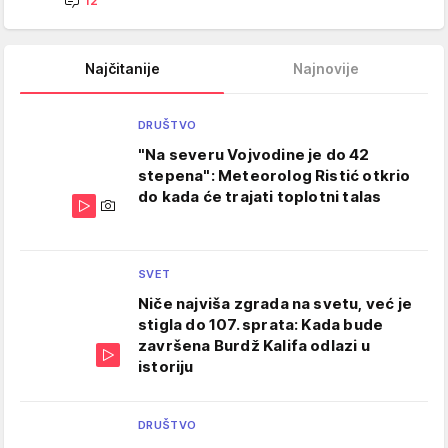
12
Najčitanije
Najnovije
DRUŠTVO
"Na severu Vojvodine je do 42
stepena": Meteorolog Ristić otkrio
do kada će trajati toplotni talas
SVET
Niče najviša zgrada na svetu, već je
stigla do 107. sprata: Kada bude
završena Burdž Kalifa odlazi u
istoriju
DRUŠTVO