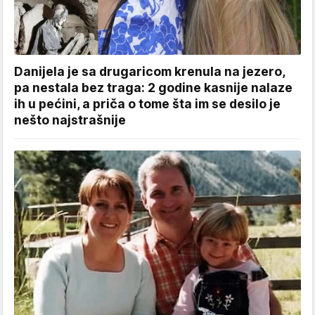
Danijela je sa drugaricom krenula na jezero,
pa nestala bez traga: 2 godine kasnije nalaze
ih u pećini, a priča o tome šta im se desilo je
nešto najstrašnije