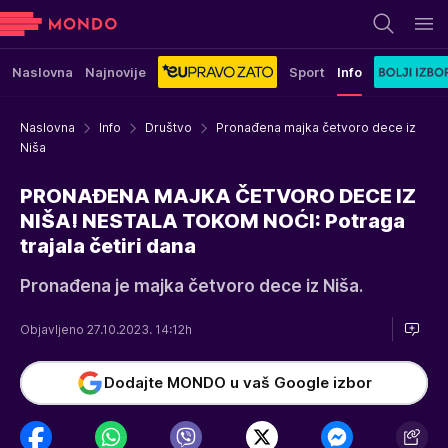
Naslovna
Najnovije
Sport
Info
Naslovna
Info
Društvo
Pronađena majka četvoro dece iz
Niša
PRONAĐENA MAJKA ČETVORO DECE IZ
NIŠA! NESTALA TOKOM NOĆI: Potraga
trajala četiri dana
Pronađena je majka četvoro dece iz Niša.
Objavljeno 27.10.2023. 14:12h
Dodajte MONDO u vaš Google izbor