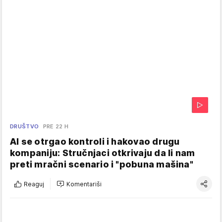
DRUŠTVO
PRE 22 H
AI se otrgao kontroli i hakovao drugu
kompaniju: Stručnjaci otkrivaju da li nam
preti mračni scenario i "pobuna mašina"
Reaguj
Komentariši