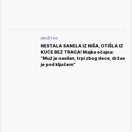
DRUŠTVO
NESTALA SANELA IZ NIŠA, OTIŠLA IZ
KUĆE BEZ TRAGA! Majka očajna:
"Muž je nasilan, trpi zbog dece, držao
je pod ključem"