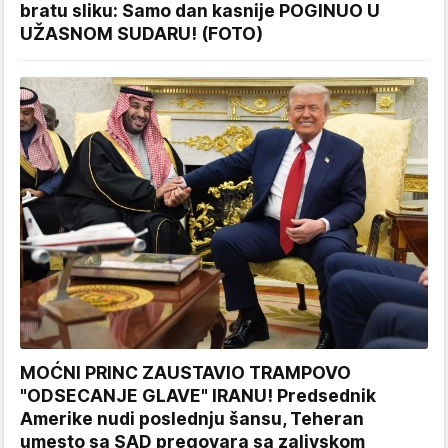
bratu sliku: Samo dan kasnije POGINUO U
UŽASNOM SUDARU! (FOTO)
MOĆNI PRINC ZAUSTAVIO TRAMPOVO
"ODSECANJE GLAVE" IRANU! Predsednik
Amerike nudi poslednju šansu, Teheran
umesto sa SAD pregovara sa zalivskom