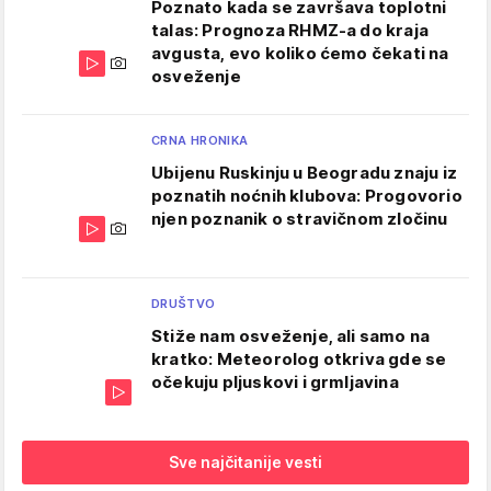
Poznato kada se završava toplotni
talas: Prognoza RHMZ-a do kraja
avgusta, evo koliko ćemo čekati na
osveženje
CRNA HRONIKA
Ubijenu Ruskinju u Beogradu znaju iz
poznatih noćnih klubova: Progovorio
njen poznanik o stravičnom zločinu
DRUŠTVO
Stiže nam osveženje, ali samo na
kratko: Meteorolog otkriva gde se
očekuju pljuskovi i grmljavina
Sve najčitanije vesti