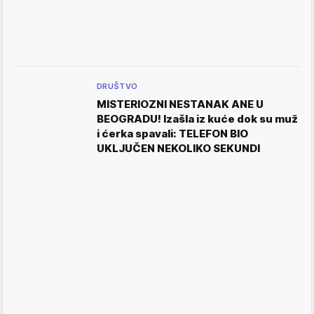
DRUŠTVO
MISTERIOZNI NESTANAK ANE U
BEOGRADU! Izašla iz kuće dok su muž
i ćerka spavali: TELEFON BIO
UKLJUČEN NEKOLIKO SEKUNDI