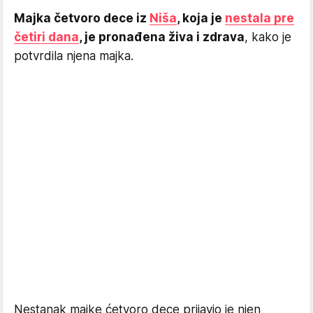
Majka četvoro dece iz
Niša
, koja je
nestala pre
četiri dana
, je pronađena živa i zdrava
, kako je
potvrdila njena majka.
Nestanak majke ćetvoro dece prijavio je njen