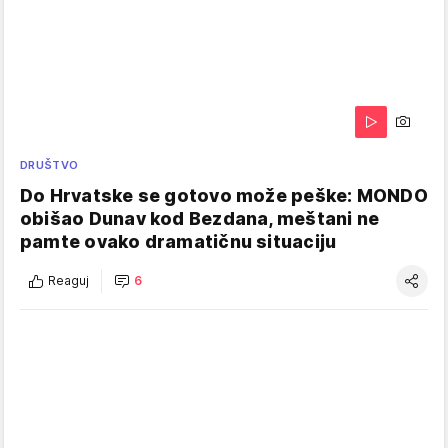
DRUŠTVO
Do Hrvatske se gotovo može peške: MONDO
obišao Dunav kod Bezdana, meštani ne
pamte ovako dramatičnu situaciju
Reaguj
6