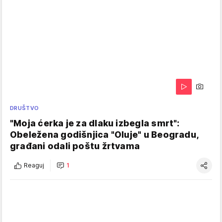
DRUŠTVO
"Moja ćerka je za dlaku izbegla smrt":
Obeležena godišnjica "Oluje" u Beogradu,
građani odali poštu žrtvama
Reaguj
1