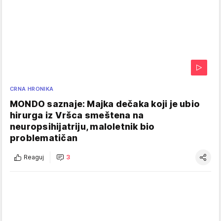
CRNA HRONIKA
MONDO saznaje: Majka dečaka koji je ubio
hirurga iz Vršca smeštena na
neuropsihijatriju, maloletnik bio
problematičan
Reaguj
3