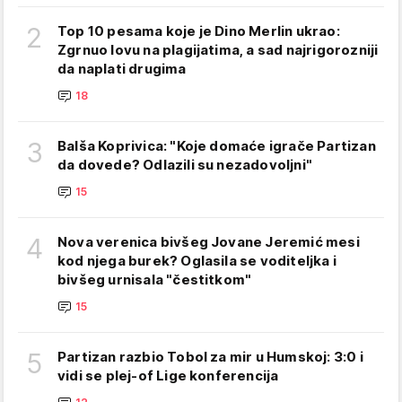
2
Top 10 pesama koje je Dino Merlin ukrao:
Zgrnuo lovu na plagijatima, a sad najrigorozniji
da naplati drugima
18
3
Balša Koprivica: "Koje domaće igrače Partizan
da dovede? Odlazili su nezadovoljni"
15
4
Nova verenica bivšeg Jovane Jeremić mesi
kod njega burek? Oglasila se voditeljka i
bivšeg urnisala "čestitkom"
15
5
Partizan razbio Tobol za mir u Humskoj: 3:0 i
vidi se plej-of Lige konferencija