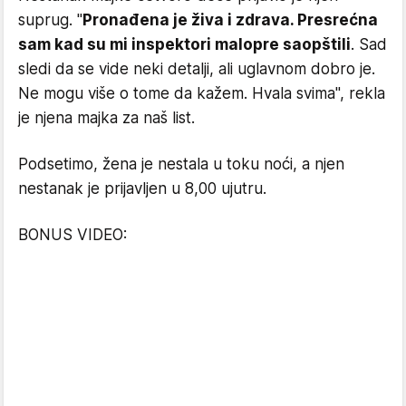
suprug. "
Pronađena je živa i zdrava. Presrećna
sam kad su mi inspektori malopre saopštili
. Sad
sledi da se vide neki detalji, ali uglavnom dobro je.
Ne mogu više o tome da kažem. Hvala svima", rekla
je njena majka za naš list.
Podsetimo, žena je nestala u toku noći, a njen
nestanak je prijavljen u 8,00 ujutru.
BONUS VIDEO: