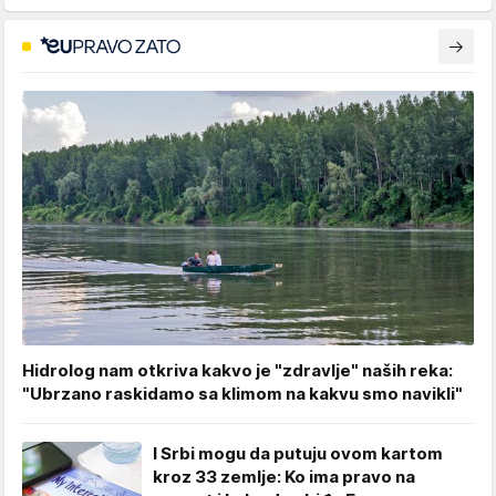
Hidrolog nam otkriva kakvo je "zdravlje" naših reka:
"Ubrzano raskidamo sa klimom na kakvu smo navikli"
I Srbi mogu da putuju ovom kartom
kroz 33 zemlje: Ko ima pravo na