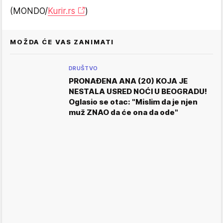
(MONDO/
Kurir.rs
)
MOŽDA ĆE VAS ZANIMATI
DRUŠTVO
PRONAĐENA ANA (20) KOJA JE
NESTALA USRED NOĆI U BEOGRADU!
Oglasio se otac: "Mislim da je njen
muž ZNAO da će ona da ode"