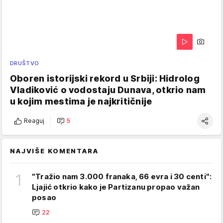
DRUŠTVO
Oboren istorijski rekord u Srbiji: Hidrolog
Vladiković o vodostaju Dunava, otkrio nam
u kojim mestima je najkritičnije
Reaguj
5
NAJVIŠE KOMENTARA
1
"Tražio nam 3.000 franaka, 66 evra i 30 centi":
Ljajić otkrio kako je Partizanu propao važan
posao
22