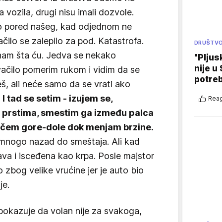
 vozila, drugi nisu imali dozvole.
 pored našeg, kad odjednom ne
ilo se zalepilo za pod. Katastrofa.
DRUŠTV
znam šta ću. Jedva se nekako
"Pljus
nije u 
ačilo pomerim rukom i vidim da se
potre
, ali neće samo da se vrati ako
.
I tad se setim - izujem se,
Reag
 prstima, smestim ga između palca
vučem gore-dole dok menjam brzine.
 mnogo nazad do smeštaja. Ali kad
java i isceđena kao krpa. Posle majstor
 zbog velike vrućine jer je auto bio
je.
pokazuje da volan nije za svakoga,