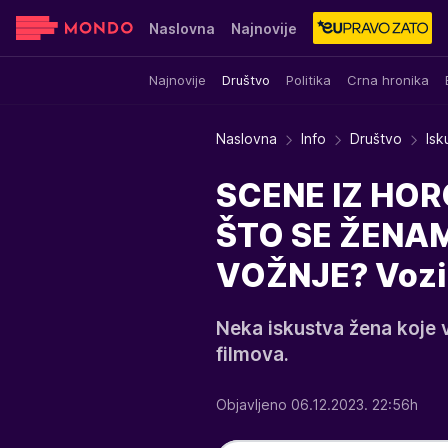
Naslovna
Najnovije
Najnovije
Društvo
Politika
Crna hronika
Sensa
Stvar ukusa
Yumama
Naslovna
Info
Društvo
Isk
SCENE IZ HOR
ŠTO SE ŽENAM
VOŽNJE? Vozila
Neka iskustva žena koje v
filmova.
Objavljeno 06.12.2023. 22:56h