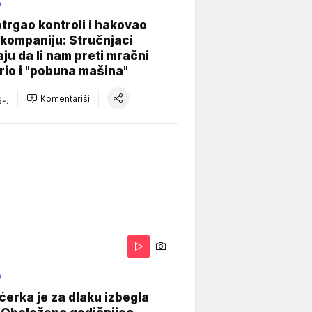
O
otrgao kontroli i hakovao
kompaniju: Stručnjaci
aju da li nam preti mračni
io i "pobuna mašina"
uj
Komentariši
O
ćerka je za dlaku izbegla