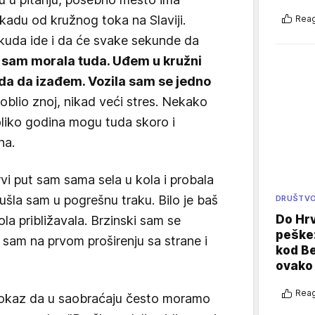
kadu od kružnog toka na Slaviji.
Reag
kuda ide i da će svake sekunde da
 sam morala tuda. Uđem u kružni
uda da izađem. Vozila sam se jedno
blio znoj, nikad veći stres. Nekako
oliko godina mogu tuda skoro i
na.
Prvi put sam sama sela u kola i probala
ušla sam u pogrešnu traku. Bilo je baš
DRUŠTV
Do Hr
la približavala. Brzinski sam se
peške
 sam na prvom proširenju sa strane i
kod B
ovako 
Reag
 dokaz da u saobraćaju često moramo