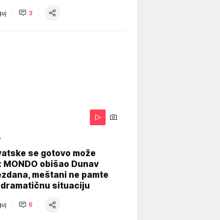
uj
3
O
vatske se gotovo može
: MONDO obišao Dunav
ezdana, meštani ne pamte
dramatičnu situaciju
uj
6