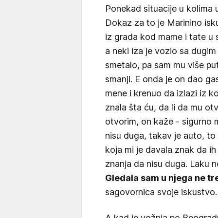
Ponekad situacije u kolima u
Dokaz za to je Marinino is
iz grada kod mame i tate u s
a neki iza je vozio sa dugim 
smetalo, pa sam mu više put
smanji. E onda je on dao ga
mene i krenuo da izlazi iz k
znala šta ću, da li da mu otv
otvorim, on kaže - sigurno m
nisu duga, takav je auto, to
koja mi je davala znak da i
znanja da nisu duga. Laku no
Gledala sam u njega ne tr
sagovornica svoje iskustvo.
A kad je vožnja po Beograd