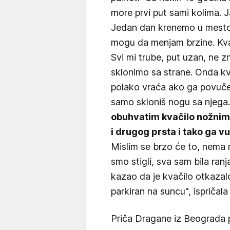
more prvi put sami kolima. Ja
Jedan dan krenemo u mesto
mogu da menjam brzine. Kvač
Svi mi trube, put uzan, ne 
sklonimo sa strane. Onda kv
polako vraća ako ga povučeš
samo skloniš nogu sa njega
obuhvatim kvačilo nožnim
i drugog prsta i tako ga 
Mislim se brzo će to, nema
smo stigli, sva sam bila ran
kazao da je kvačilo otkazalo
parkiran na suncu", ispričala 
Priča Dragane iz Beograda 