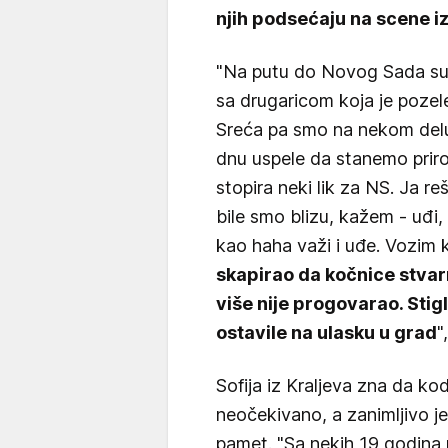
njih podsećaju na scene i
"Na putu do Novog Sada su 
sa drugaricom koja je pozele
Sreća pa smo na nekom delu 
dnu uspele da stanemo priro
stopira neki lik za NS. Ja r
bile smo blizu, kažem - uđi,
kao haha važi i uđe. Vozim 
skapirao da kočnice stvar
više nije progovarao. Sti
ostavile na ulasku u grad
"
Sofija iz Kraljeva zna da ko
neočekivano, a zanimljivo je
pamet. "Sa nekih 19 godina