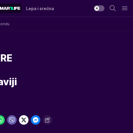
Lepa i srećna
Mondu
ORE
viji