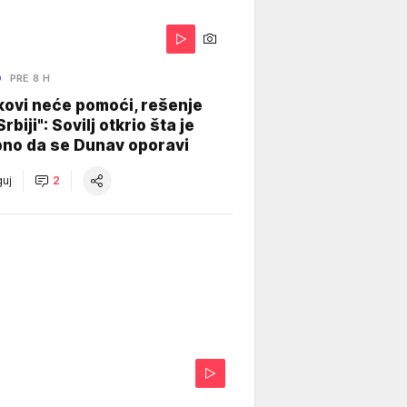
O
PRE 8 H
kovi neće pomoći, rešenje
Srbiji": Sovilj otkrio šta je
bno da se Dunav oporavi
uj
2