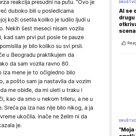
brza reakcija presudni na putu. "Ovo je
DRUŠTV
već duboko bili u posledicama
AI se 
drugu 
j koži osetila koliko je ludilo ljudi u
otkriv
o. Nekih šest meseci nisam vozila
scenar
i, kad sam prvi put posle te pauze
Reag
mislila je bilo koliko su svi prsli.
ače u Beogradu praktikujem da
ako da sam vozila ravno 80.
 iza mene je to očigledno bilo
cao, a pošto sam ja nastavila da vozim
da me obiđe, da mi uleti u traku i
i, kao da smo u nekom trileru, a ne u
Sreća pa iza nas nije bilo nikog, a ja
 vreme ukočila. Inače ne želim ni da
DRUŠTV
kazala je.
"Moja 