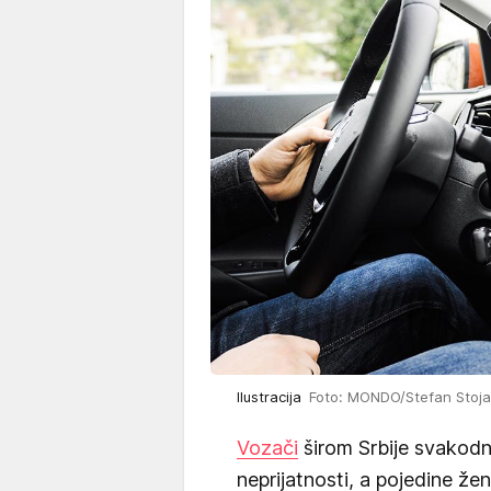
Ilustracija
Foto: MONDO/Stefan Stoja
Vozači
širom Srbije svakodn
neprijatnosti, a pojedine žen