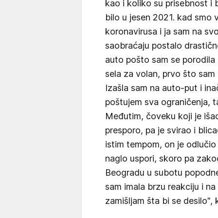
kao i koliko su prisebnost i 
bilo u jesen 2021. kad smo 
koronavirusa i ja sam na svojo
saobraćaju postalo drastičn
auto pošto sam se porodila 
sela za volan, prvo što sam po
Izašla sam na auto-put i in
poštujem sva ograničenja, t
Međutim, čoveku koji je išao
presporo, pa je svirao i bli
istim tempom, on je odlučio 
naglo uspori, skoro pa zakoč
Beogradu u subotu popodne. 
sam imala brzu reakciju i na
zamišljam šta bi se desilo", 