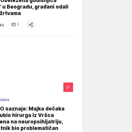
 Obeležena godišnjica
" u Beogradu, građani odali
 žrtvama
uj
1
ONIKA
 saznaje: Majka dečaka
e ubio hirurga iz Vršca
na na neuropsihijatriju,
tnik bio problematičan