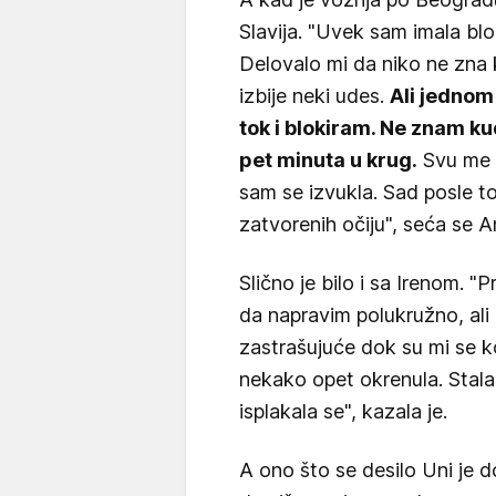
Slavija. "Uvek sam imala blo
Delovalo mi da niko ne zna 
izbije neki udes.
Ali jednom
tok i blokiram. Ne znam k
pet minuta u krug.
Svu me o
sam se izvukla. Sad posle t
zatvorenih očiju", seća se A
Slično je bilo i sa Irenom. "
da napravim polukružno, ali 
zastrašujuće dok su mi se ko
nekako opet okrenula. Stala
isplakala se", kazala je.
A ono što se desilo Uni je