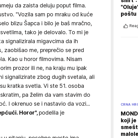
smrt":
meju da zaista deluju poput filma.
"Oluje
poštu
kustvo. "Vozila sam po mraku od kuće
elo blizu Šapca i bilo je baš mračno,
Reag
svetlima, tako je delovalo. To mi je
a signalizirala migavcima da ih
s, zaobišao me, preprečio se pred
ola. Kao u horor filmovima. Nisam
orim prozor ili ne, na kraju mu ipak
i signalizirate zbog dugih svetala, ali
 su kratka svetla. Vi ste 51. osoba
h skratim, pa želim da vam stavim do
ć. I okrenuo se i nastavio da vozi...
CRNA HR
epćući. Horor",
podelila je
MONDO
koji j
smešte
malole
u u pitanju, posebno mesto ima