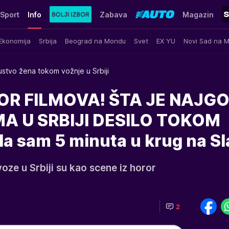
Sport
Info
Zabava
Magazin
Ekonomija
Srbija
Beograd na Mondu
Svet
EX YU
Novi Sad na 
ustvo žena tokom vožnje u Srbiji
OR FILMOVA! ŠTA JE NAJG
A U SRBIJI DESILO TOKOM
 sam 5 minuta u krug na Sla
oze u Srbiji su kao scene iz horor
2