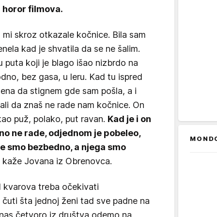
z horor filmova.
mi skroz otkazale kočnice. Bila sam
nela kad je shvatila da se ne šalim.
puta koji je blago išao nizbrdo na
dno, bez gasa, u leru. Kad tu ispred
ešena da stignem gde sam pošla, a i
 ali da znaš ne rade nam kočnice. On
kao puž, polako, put ravan.
Kad je i on
no ne rade, odjednom je pobeleo,
MOND
gle smo bezbedno, a njega smo
, kaže Jovana iz Obrenovca.
d kvarova treba očekivati
 čuti šta jednoj ženi tad sve padne na
 nas četvoro iz društva odemo na