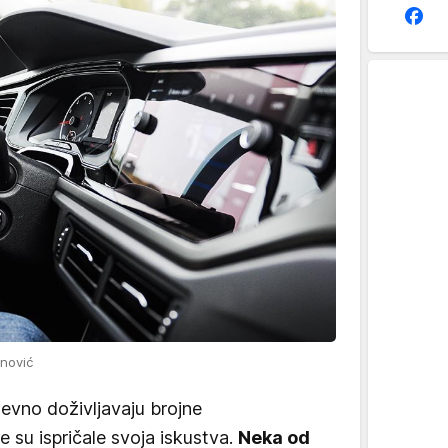
nović
evno doživljavaju brojne
e su ispričale svoja iskustva.
Neka od