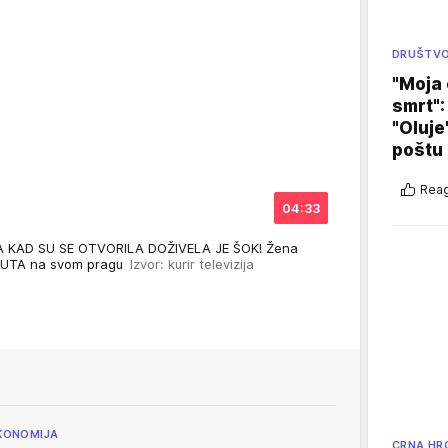
DRUŠTV
"Moja 
smrt":
"Oluje
poštu
Reag
04:33
KAD SU SE OTVORILA DOŽIVELA JE ŠOK! Žena
NUTA na svom pragu
Izvor: kurir televizija
KONOMIJA
CRNA HR