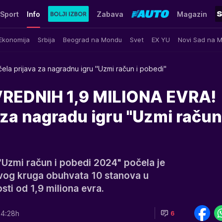
Sport
Info
Zabava
Magazin
Ekonomija
Srbija
Beograd na Mondu
Svet
EX YU
Novi Sad na 
ela prijava za nagradnu igru "Uzmi račun i pobedi"
REDNIH 1,9 MILIONA EVRA!
 za nagradu igru "Uzmi račun
"Uzmi račun i pobedi 2024" počela je
ovog kruga obuhvata 10 stanova u
ti od 1,9 miliona evra.
14:28h
6