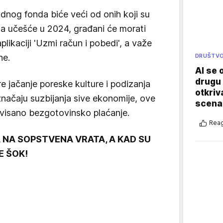
dnog fonda biće veći od onih koji su
 Za učešće u 2024, građani će morati
plikaciji 'Uzmi račun i pobedi', a važe
DRUŠTV
ne.
AI se 
drugu 
re jačanje poreske kulture i podizanja
otkriv
značaju suzbijanja sive ekonomije, ove
scenar
ivisano bezgotovinsko plaćanje.
Reag
 NA SOPSTVENA VRATA, A KAD SU
E ŠOK!