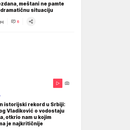
ezdana, meštani ne pamte
dramatičnu situaciju
uj
6
O
 istorijski rekord u Srbiji:
og Vladiković o vodostaju
, otkrio nam u kojim
a je najkritičnije