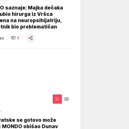
 saznaje: Majka dečaka
e ubio hirurga iz Vršca
na na neuropsihijatriju,
tnik bio problematičan
uj
3
O
vatske se gotovo može
: MONDO obišao Dunav