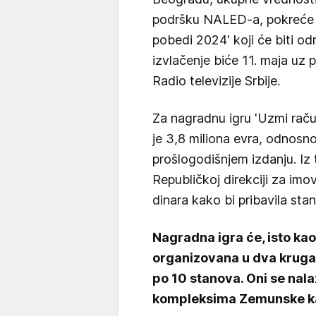
podršku NALED-a, pokreće p
pobedi 2024' koji će biti odr
izvlačenje biće 11. maja uz
Radio televizije Srbije.
Za nagradnu igru 'Uzmi rač
je 3,8 miliona evra, odnosn
prošlogodišnjem izdanju. Iz
Republičkoj direkciji za imo
dinara kako bi pribavila sta
Nagradna igra će, isto kao
organizovana u dva kruga,
po 10 stanova. Oni se na
kompleksima Zemunske ka