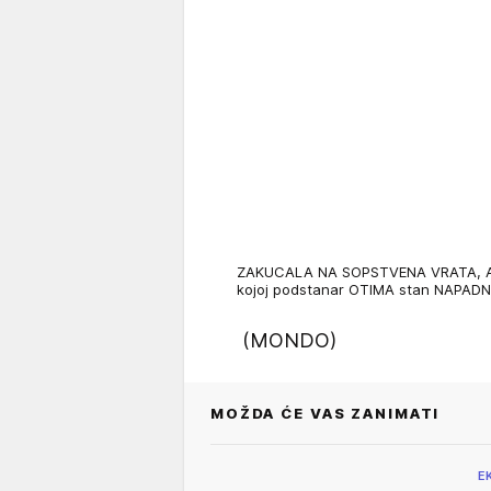
ZAKUCALA NA SOPSTVENA VRATA, A 
kojoj podstanar OTIMA stan NAPAD
(MONDO)
MOŽDA ĆE VAS ZANIMATI
E