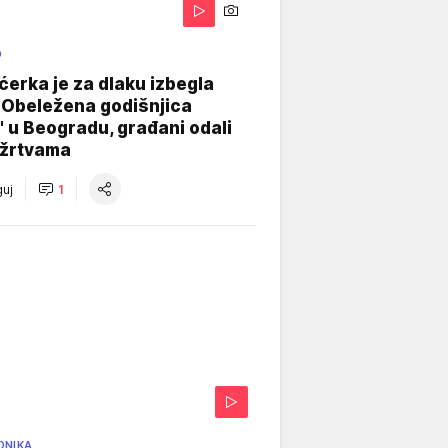
O
ćerka je za dlaku izbegla
 Obeležena godišnjica
" u Beogradu, građani odali
 žrtvama
uj
1
ONIKA