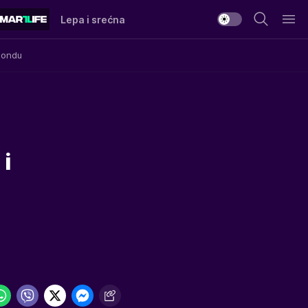
Lepa i srećna
Mondu
 i