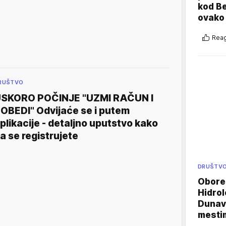
kod B
ovako 
Reag
RUŠTVO
SKORO POČINJE "UZMI RAČUN I
OBEDI" Odvijaće se i putem
plikacije - detaljno uputstvo kako
a se registrujete
DRUŠTV
Oboren
Hidrol
Dunava
mestim