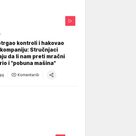
O
otrgao kontroli i hakovao
kompaniju: Stručnjaci
aju da li nam preti mračni
io i "pobuna mašina"
uj
Komentariši