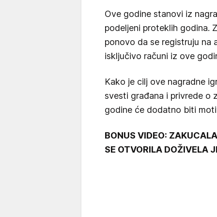
Ove godine stanovi iz nagra
podeljeni proteklih godina.
ponovo da se registruju na a
isključivo računi iz ove godi
Kako je cilj ove nagradne ig
svesti građana i privrede o 
godine će dodatno biti mot
BONUS VIDEO: ZAKUCALA
SE OTVORILA DOŽIVELA J