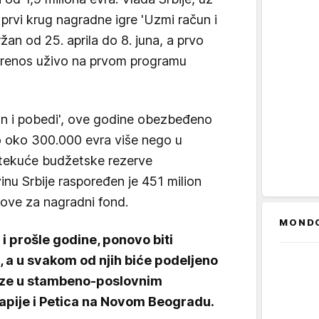
rvi krug nagradne igre 'Uzmi račun i
žan od 25. aprila do 8. juna, a prvo
 prenos uživo na prvom programu
un i pobedi', ove godine obezbeđeno
o oko 300.000 evra više nego u
 tekuće budžetske rezerve
vinu Srbije raspoređen je 451 milion
nove za nagradni fond.
MOND
 i prošle godine, ponovo biti
 a u svakom od njih biće podeljeno
laze u stambeno-poslovnim
pije i Petica na Novom Beogradu.