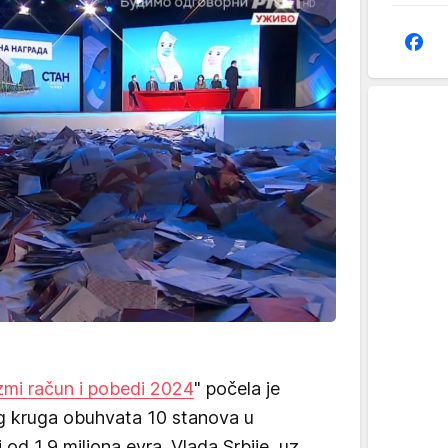
mi račun i pobedi 2024
" počela je
g kruga obuhvata 10 stanova u
od 1,9 miliona evra. Vlada Srbije, uz