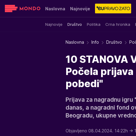
Naslovna
Najnovije
Najnovije
Društvo
Politika
Crna hronika
Sensa
Stvar ukusa
Yumama
Naslovna
Info
Društvo
Poč
10 STANOVA V
Počela prijava
pobedi"
Prijava za nagradnu igru 
danas, a nagradni fond 
Beogradu, ukupne vrednos
Objavljeno 08.04.2024. 14:22h
→ 