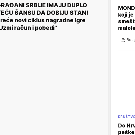
RAĐANI SRBIJE IMAJU DUPLO
MONDO
EĆU ŠANSU DA DOBIJU STAN!
koji j
reće novi ciklus nagradne igre
smešte
Uzmi račun i pobedi"
malole
Reag
DRUŠTV
Do Hr
peške