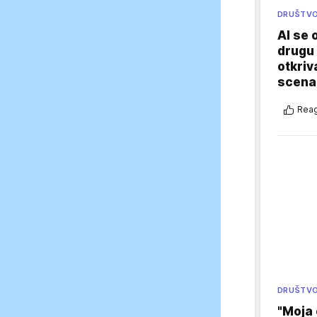
DRUŠTV
AI se 
drugu 
otkriv
scenar
Reag
DRUŠTV
"Moja 