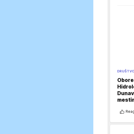
DRUŠTV
Oboren
Hidrol
Dunava
mestim
Reag