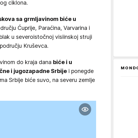
og ciklona.
uskova sa grmljavinom biće u
dručju Ćuprije, Paraćina, Varvarina i
blak u severoistočnoj visiinskoj struji
području Kruševca.
javinom do kraja dana
biće i u
MOND
čne i jugozapadne Srbije
i ponegde
ima Srbije biće suvo, na severu zemlje