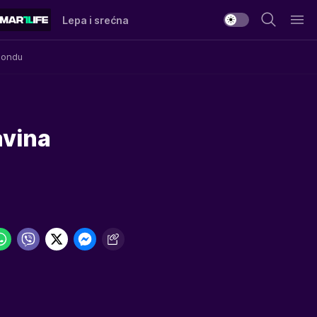
Lepa i srećna
Mondu
avina