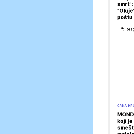
smrt":
"Oluje
poštu
Reag
CRNA HR
MONDO
koji j
smešte