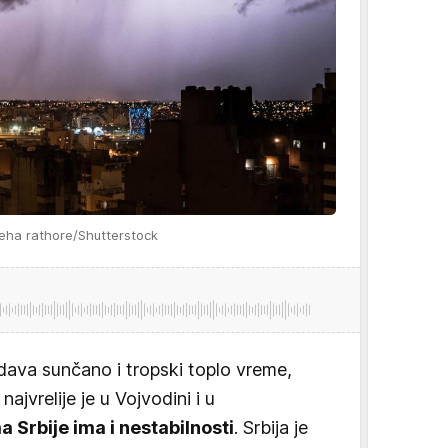
eha rathore/Shutterstock
adava sunčano i tropski toplo vreme,
najvrelije je u Vojvodini i u
a Srbije ima i nestabilnosti
. Srbija je