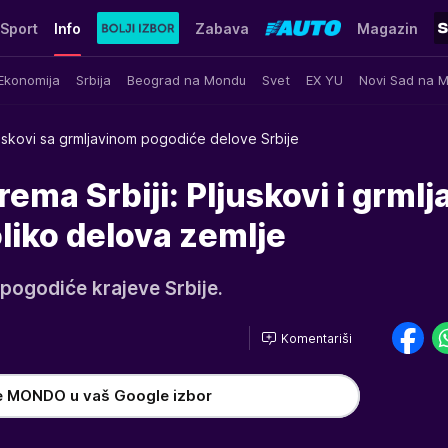
Sport
Info
Zabava
Magazin
Ekonomija
Srbija
Beograd na Mondu
Svet
EX YU
Novi Sad na 
uskovi sa grmljavinom pogodiće delove Srbije
ema Srbiji: Pljuskovi i grmlj
liko delova zemlje
 pogodiće krajeve Srbije.
Komentariši
e MONDO u vaš Google izbor