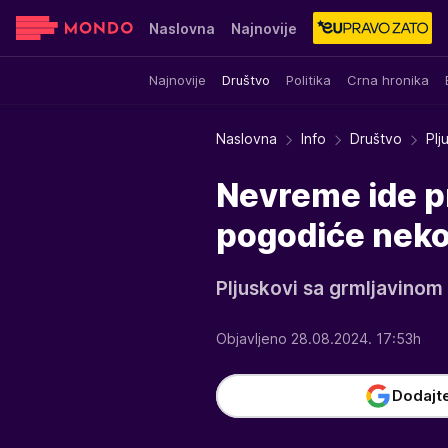
Naslovna
Najnovije
Najnovije
Društvo
Politika
Crna hronika
Sensa
Stvar ukusa
Yumama
Naslovna
Info
Društvo
Plj
Nevreme ide pr
pogodiće neko
Pljuskovi sa grmljavinom
Objavljeno 28.08.2024. 17:53h
Dodajt