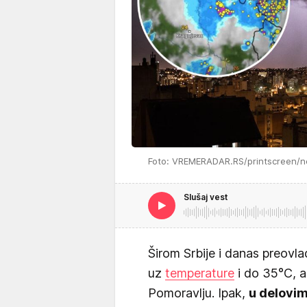
Foto: VREMERADAR.RS/printscreen/n
Slušaj vest
Širom Srbije i danas preovl
uz
temperature
i do 35°C, a 
Pomoravlju. Ipak,
u delovim