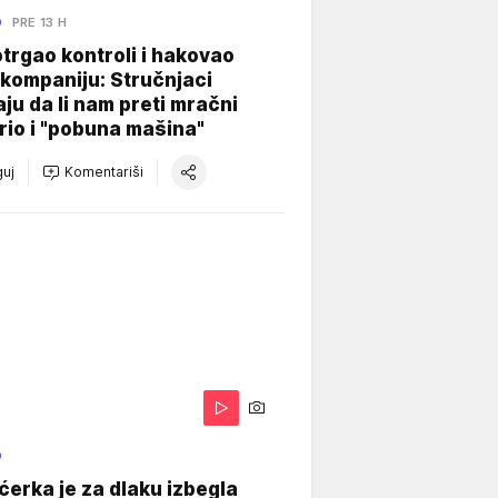
O
PRE 13 H
otrgao kontroli i hakovao
kompaniju: Stručnjaci
aju da li nam preti mračni
io i "pobuna mašina"
uj
Komentariši
O
ćerka je za dlaku izbegla