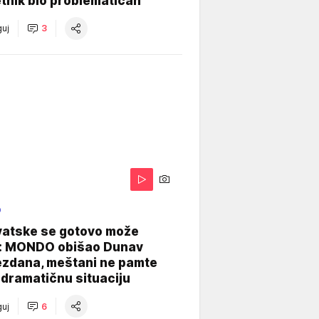
tnik bio problematičan
uj
3
O
vatske se gotovo može
: MONDO obišao Dunav
ezdana, meštani ne pamte
dramatičnu situaciju
uj
6