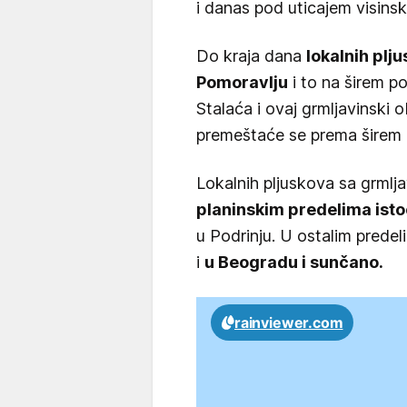
i danas pod uticajem visinsk
Do kraja dana
lokalnih plj
Pomoravlju
i to na širem po
Stalaća i ovaj grmljavinski o
premeštaće se prema širem 
Lokalnih pljuskova sa grml
planinskim predelima isto
u Podrinju. U ostalim predel
i
u Beogradu i sunčano.