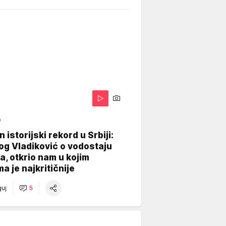
O
 istorijski rekord u Srbiji:
og Vladiković o vodostaju
, otkrio nam u kojim
a je najkritičnije
uj
5