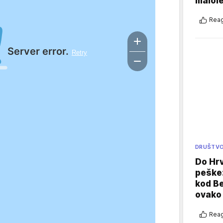
malole
Reag
DRUŠTV
Do Hr
peške
kod B
ovako 
Reag