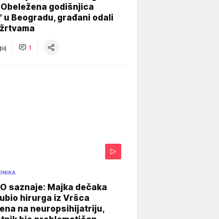
 Obeležena godišnjica
" u Beogradu, građani odali
 žrtvama
uj
1
ONIKA
 saznaje: Majka dečaka
e ubio hirurga iz Vršca
na na neuropsihijatriju,