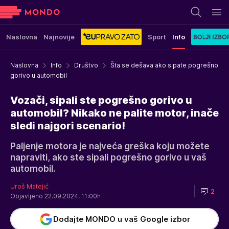
Naslovna
Najnovije
Sport
Info
Naslovna
Info
Društvo
Šta se dešava ako sipate pogrešno
gorivo u automobil
Vozači, sipali ste pogrešno gorivo u
automobil? Nikako ne palite motor, inače
sledi najgori scenario!
Paljenje motora je najveća greška koju možete
napraviti, ako ste sipali pogrešno gorivo u vaš
automobil.
Uroš Matejić
2
Objavljeno 22.09.2024. 11:00h
Dodajte MONDO u vaš Google izbor