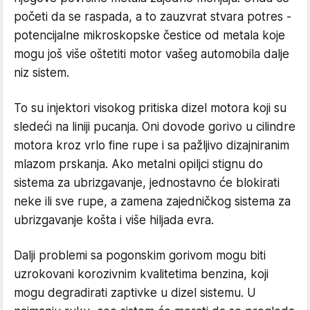
početi da se raspada, a to zauzvrat stvara potres -
potencijalne mikroskopske čestice od metala koje
mogu još više oštetiti motor vašeg automobila dalje
niz sistem.
To su injektori visokog pritiska dizel motora koji su
sledeći na liniji pucanja. Oni dovode gorivo u cilindre
motora kroz vrlo fine rupe i sa pažljivo dizajniranim
mlazom prskanja. Ako metalni opiljci stignu do
sistema za ubrizgavanje, jednostavno će blokirati
neke ili sve rupe, a zamena zajedničkog sistema za
ubrizgavanje košta i više hiljada evra.
Dalji problemi sa pogonskim gorivom mogu biti
uzrokovani korozivnim kvalitetima benzina, koji
mogu degradirati zaptivke u dizel sistemu. U