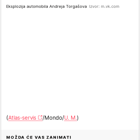
Eksplozija automobila Andreja Torgašova
Izvor: m.vk.com
(
Atlas-servis
/Mondo/
U. M.
)
MOŽDA ĆE VAS ZANIMATI