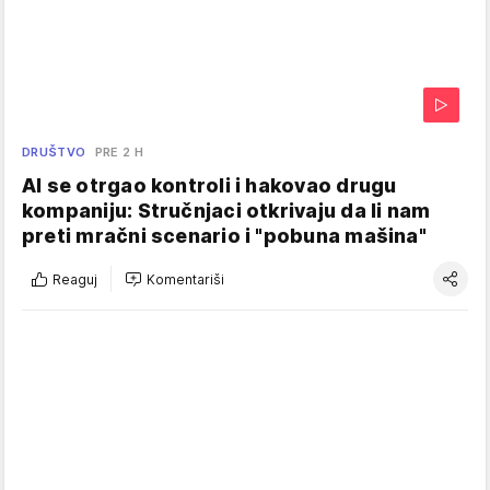
DRUŠTVO
PRE 2 H
AI se otrgao kontroli i hakovao drugu
kompaniju: Stručnjaci otkrivaju da li nam
preti mračni scenario i "pobuna mašina"
Reaguj
Komentariši