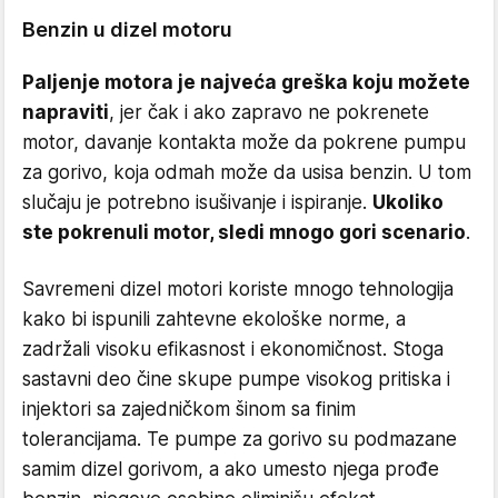
Benzin u dizel motoru
Paljenje motora je najveća greška koju možete
napraviti
, jer čak i ako zapravo ne pokrenete
motor, davanje kontakta može da pokrene pumpu
za gorivo, koja odmah može da usisa benzin. U tom
slučaju je potrebno isušivanje i ispiranje.
Ukoliko
ste pokrenuli motor, sledi mnogo gori scenario
.
Savremeni dizel motori koriste mnogo tehnologija
kako bi ispunili zahtevne ekološke norme, a
zadržali visoku efikasnost i ekonomičnost. Stoga
sastavni deo čine skupe pumpe visokog pritiska i
injektori sa zajedničkom šinom sa finim
tolerancijama. Te pumpe za gorivo su podmazane
samim dizel gorivom, a ako umesto njega prođe