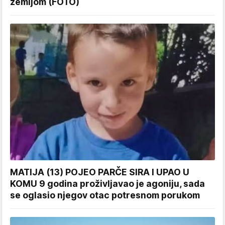
zemljom (FOTO)
MATIJA (13) POJEO PARČE SIRA I UPAO U
KOMU 9 godina proživljavao je agoniju, sada
se oglasio njegov otac potresnom porukom