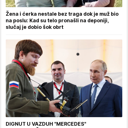
Žena i ćerka nestale bez traga dok je muž bio
na poslu: Kad su telo pronašli na deponiji,
slučaj je dobio šok obrt
DIGNUT U VAZDUH "MERCEDES"