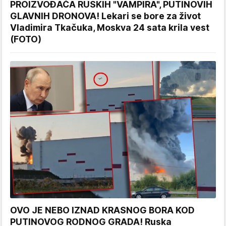
PROIZVOĐAČA RUSKIH "VAMPIRA", PUTINOVIH
GLAVNIH DRONOVA! Lekari se bore za život
Vladimira Tkačuka, Moskva 24 sata krila vest
(FOTO)
OVO JE NEBO IZNAD KRASNOG BORA KOD
PUTINOVOG RODNOG GRADA! Ruska