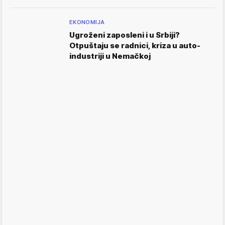
EKONOMIJA
Ugroženi zaposleni i u Srbiji?
Otpuštaju se radnici, kriza u auto-
industriji u Nemačkoj