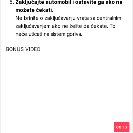
Zaključajte automobil i ostavite ga ako ne
možete čekati
.
Ne brinite o zaključavanju vrata sa centralnim
zaključavanjem ako ne želite da čekate. To
neće uticati na sistem goriva.
BONUS VIDEO:
00:16