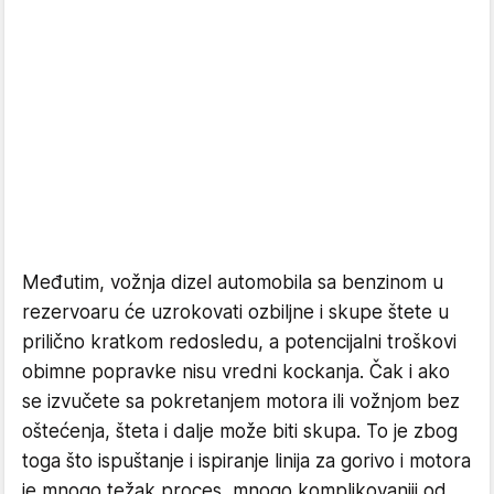
Međutim, vožnja dizel automobila sa benzinom u
rezervoaru će uzrokovati ozbiljne i skupe štete u
prilično kratkom redosledu, a potencijalni troškovi
obimne popravke nisu vredni kockanja. Čak i ako
se izvučete sa pokretanjem motora ili vožnjom bez
oštećenja, šteta i dalje može biti skupa. To je zbog
toga što ispuštanje i ispiranje linija za gorivo i motora
je mnogo težak proces, mnogo komplikovaniji od