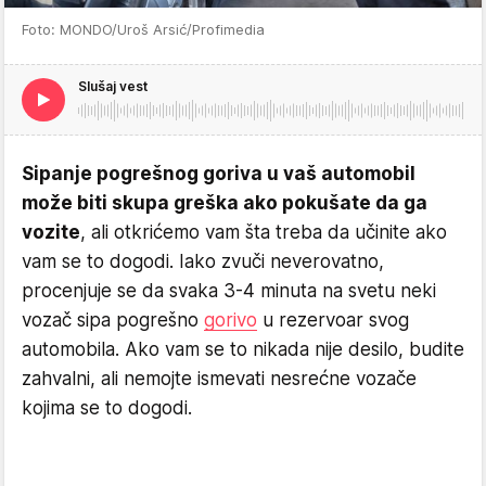
Foto: MONDO/Uroš Arsić/Profimedia
Slušaj vest
Sipanje pogrešnog goriva u vaš automobil
može biti skupa greška ako pokušate da ga
vozite
, ali otkrićemo vam šta treba da učinite ako
vam se to dogodi. Iako zvuči neverovatno,
procenjuje se da svaka 3-4 minuta na svetu neki
vozač sipa pogrešno
gorivo
u rezervoar svog
automobila. Ako vam se to nikada nije desilo, budite
zahvalni, ali nemojte ismevati nesrećne vozače
kojima se to dogodi.