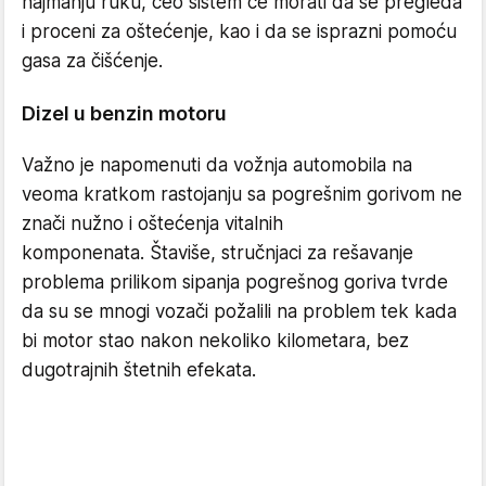
najmanju ruku, ceo sistem će morati da se pregleda
i proceni za oštećenje, kao i da se isprazni pomoću
gasa za čišćenje.
Dizel u benzin motoru
Važno je napomenuti da vožnja automobila na
veoma kratkom rastojanju sa pogrešnim gorivom ne
znači nužno i oštećenja vitalnih
komponenata. Štaviše, stručnjaci za rešavanje
problema prilikom sipanja pogrešnog goriva tvrde
da su se mnogi vozači požalili na problem tek kada
bi motor stao nakon nekoliko kilometara, bez
dugotrajnih štetnih efekata.