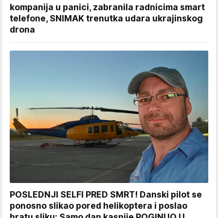
kompanija u panici, zabranila radnicima smart
telefone, SNIMAK trenutka udara ukrajinskog
drona
POSLEDNJI SELFI PRED SMRT! Danski pilot se
ponosno slikao pored helikoptera i poslao
bratu sliku: Samo dan kasnije POGINUO U