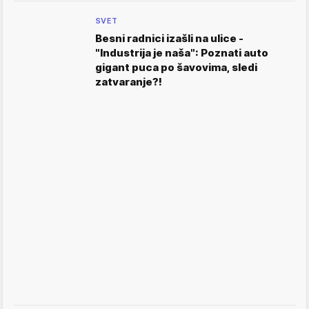
SVET
Besni radnici izašli na ulice -
"Industrija je naša": Poznati auto
gigant puca po šavovima, sledi
zatvaranje?!