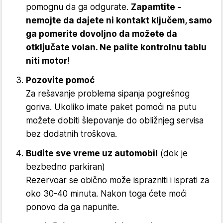
pomognu da ga odgurate.
Zapamtite -
nemojte da dajete ni kontakt ključem, samo
ga pomerite dovoljno da možete da
otključate volan. Ne palite kontrolnu tablu
niti motor
!
Pozovite pomoć
Za rešavanje problema sipanja pogrešnog
goriva. Ukoliko imate paket pomoći na putu
možete dobiti šlepovanje do obližnjeg servisa
bez dodatnih troškova.
Budite sve vreme uz automobil
(dok je
bezbedno parkiran)
Rezervoar se obično može isprazniti i isprati za
oko 30-40 minuta. Nakon toga ćete moći
ponovo da ga napunite.