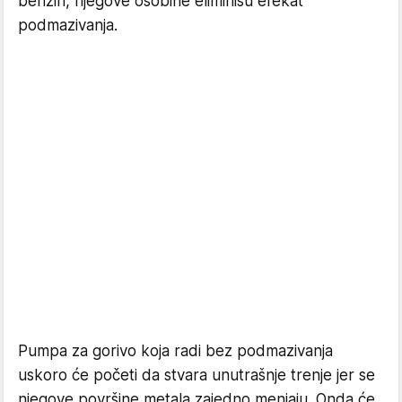
benzin, njegove osobine eliminišu efekat
podmazivanja.
Pumpa za gorivo koja radi bez podmazivanja
uskoro će početi da stvara unutrašnje trenje jer se
njegove površine metala zajedno menjaju. Onda će