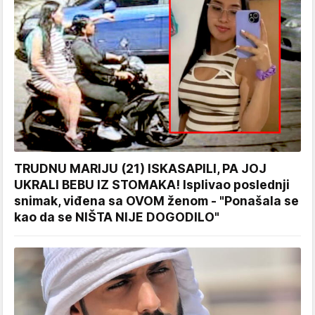
TRUDNU MARIJU (21) ISKASAPILI, PA JOJ
UKRALI BEBU IZ STOMAKA! Isplivao poslednji
snimak, viđena sa OVOM ženom - "Ponašala se
kao da se NIŠTA NIJE DOGODILO"