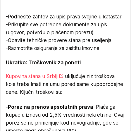
-Podnesite zahtev za upis prava svojine u katastar
-Prikupite sve potrebne dokumente za upis
(ugovor, potvrdu o plaćenom porezu)
-Obavite tehničke provere stana pre useljenja
-Razmotrite osiguranje za zaštitu imovine
Ukratko: Troškovnik za poneti
Kupovina stana u Srbiji
uključuje niz troškova
koje treba imati na umu pored same kupoprodajne
cene. Ključni troškovi su:
-
Porez na prenos apsolutnih prava
: Plaća ga
kupac u iznosu od 2,5% vrednosti nekretnine. Ovaj
porez se ne primenjuje kod novogradnje, gde se
umesto njega obračunava PDV.