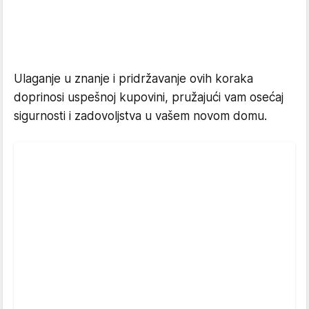
Ulaganje u znanje i pridržavanje ovih koraka
doprinosi uspešnoj kupovini, pružajući vam osećaj
sigurnosti i zadovoljstva u vašem novom domu.