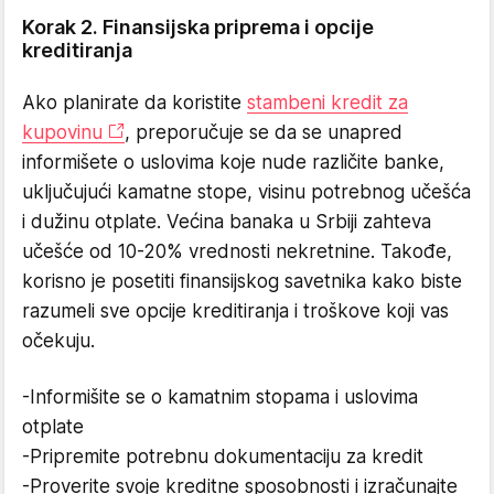
Korak 2. Finansijska priprema i opcije
kreditiranja
Ako planirate da koristite
stambeni kredit za
kupovinu
, preporučuje se da se unapred
informišete o uslovima koje nude različite banke,
uključujući kamatne stope, visinu potrebnog učešća
i dužinu otplate. Većina banaka u Srbiji zahteva
učešće od 10-20% vrednosti nekretnine. Takođe,
korisno je posetiti finansijskog savetnika kako biste
razumeli sve opcije kreditiranja i troškove koji vas
očekuju.
-Informišite se o kamatnim stopama i uslovima
otplate
-Pripremite potrebnu dokumentaciju za kredit
-Proverite svoje kreditne sposobnosti i izračunajte