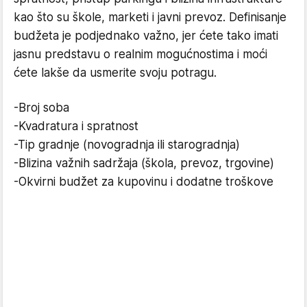
kao što su škole, marketi i javni prevoz. Definisanje
budžeta je podjednako važno, jer ćete tako imati
jasnu predstavu o realnim mogućnostima i moći
ćete lakše da usmerite svoju potragu.
-Broj soba
-Kvadratura i spratnost
-Tip gradnje (novogradnja ili starogradnja)
-Blizina važnih sadržaja (škola, prevoz, trgovine)
-Okvirni budžet za kupovinu i dodatne troškove