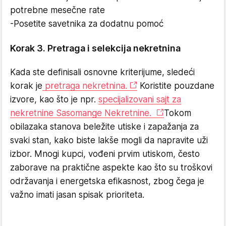
potrebne mesečne rate
-Posetite savetnika za dodatnu pomoć
Korak 3. Pretraga i selekcija nekretnina
Kada ste definisali osnovne kriterijume, sledeći
korak je
pretraga nekretnina.
Koristite pouzdane
izvore, kao što je npr.
specijalizovani sajt za
nekretnine Sasomange Nekretnine.
Tokom
obilazaka stanova beležite utiske i zapažanja za
svaki stan, kako biste lakše mogli da napravite uži
izbor. Mnogi kupci, vođeni prvim utiskom, često
zaborave na praktične aspekte kao što su troškovi
održavanja i energetska efikasnost, zbog čega je
važno imati jasan spisak prioriteta.