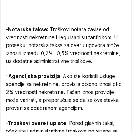
-
Notarske takse
: Troškovi notara zavise od
vrednosti nekretnine i regulisani su tarifnikom. U
proseku, notarska taksa za overu ugovora može
iznositi između 0,2% i 0,5% vrednosti nekretnine,
uz dodatne administrativne troškove.
-Agencijska provizija
: Ako ste koristili usluge
agencije za nekretnine, provizija obično iznosi oko
2% vrednosti nekretnine. Tačan iznos provizije
može varirati, a preporučuje se da se ova stavka
proveri sa odabranom agencijom.
-
Troškovi overe i uplate
: Pored glavnih taksi,
očekujte i administrativne troškove povezane sa