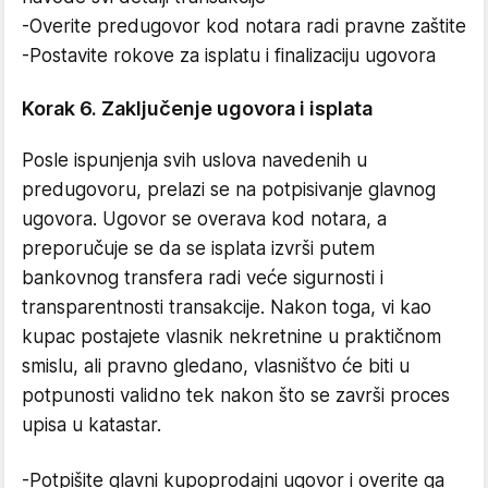
-Overite predugovor kod notara radi pravne zaštite
-Postavite rokove za isplatu i finalizaciju ugovora
Korak 6. Zaključenje ugovora i isplata
Posle ispunjenja svih uslova navedenih u
predugovoru, prelazi se na potpisivanje glavnog
ugovora. Ugovor se overava kod notara, a
preporučuje se da se isplata izvrši putem
bankovnog transfera radi veće sigurnosti i
transparentnosti transakcije. Nakon toga, vi kao
kupac postajete vlasnik nekretnine u praktičnom
smislu, ali pravno gledano, vlasništvo će biti u
potpunosti validno tek nakon što se završi proces
upisa u katastar.
-Potpišite glavni kupoprodajni ugovor i overite ga