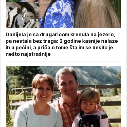
Danijela je sa drugaricom krenula na jezero,
pa nestala bez traga: 2 godine kasnije nalaze
ih u pećini, a priča o tome šta im se desilo je
nešto najstrašnije