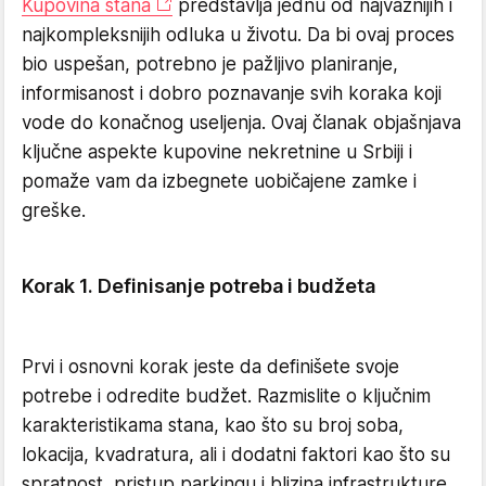
Kupovina stana
predstavlja jednu od najvažnijih i
najkompleksnijih odluka u životu. Da bi ovaj proces
bio uspešan, potrebno je pažljivo planiranje,
informisanost i dobro poznavanje svih koraka koji
vode do konačnog useljenja. Ovaj članak objašnjava
ključne aspekte kupovine nekretnine u Srbiji i
pomaže vam da izbegnete uobičajene zamke i
greške.
Korak 1. Definisanje potreba i budžeta
Prvi i osnovni korak jeste da definišete svoje
potrebe i odredite budžet. Razmislite o ključnim
karakteristikama stana, kao što su broj soba,
lokacija, kvadratura, ali i dodatni faktori kao što su
spratnost, pristup parkingu i blizina infrastrukture