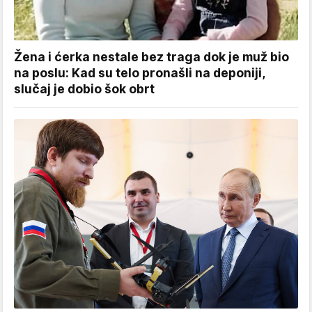
Žena i ćerka nestale bez traga dok je muž bio
na poslu: Kad su telo pronašli na deponiji,
slučaj je dobio šok obrt