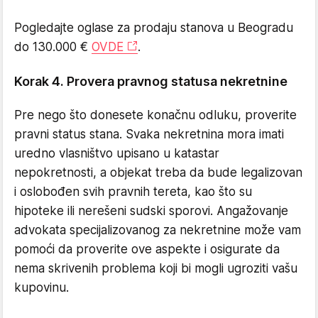
Pogledajte oglase za prodaju stanova u Beogradu
do 130.000 €
OVDE
.
Korak 4. Provera pravnog statusa nekretnine
Pre nego što donesete konačnu odluku, proverite
pravni status stana. Svaka nekretnina mora imati
uredno vlasništvo upisano u katastar
nepokretnosti, a objekat treba da bude legalizovan
i oslobođen svih pravnih tereta, kao što su
hipoteke ili nerešeni sudski sporovi. Angažovanje
advokata specijalizovanog za nekretnine može vam
pomoći da proverite ove aspekte i osigurate da
nema skrivenih problema koji bi mogli ugroziti vašu
kupovinu.