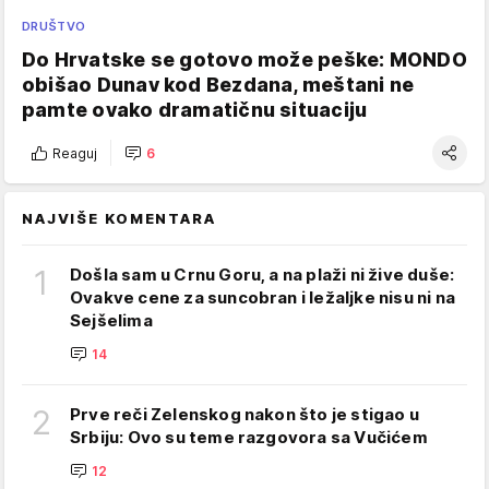
DRUŠTVO
Do Hrvatske se gotovo može peške: MONDO
obišao Dunav kod Bezdana, meštani ne
pamte ovako dramatičnu situaciju
Reaguj
6
NAJVIŠE KOMENTARA
1
Došla sam u Crnu Goru, a na plaži ni žive duše:
Ovakve cene za suncobran i ležaljke nisu ni na
Sejšelima
14
2
Prve reči Zelenskog nakon što je stigao u
Srbiju: Ovo su teme razgovora sa Vučićem
12