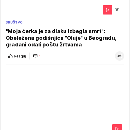
DRUŠTVO
"Moja ćerka je za dlaku izbegla smrt":
Obeležena godišnjica "Oluje" u Beogradu,
građani odali poštu žrtvama
Reaguj
1