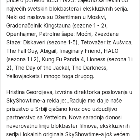
priče o poreklu 1833 i 1923, zajedno sa nekim od
najvećih svetskih blokbastera i ekskluzivnih serija.
Neki od naslova su Džentlmen u Moskvi,
Gradonačelnik Kingstauna (sezone 1 - 2),
Openhajmer, Patrolne šape: Moćni, Zvezdane
Staze: Diskaveri (sezone 1-5), Tetovažer iz Aušvica,
The Fall Guy, Abigail, Imaginary Friend, HALO
(sezona 1 i 2), Kung Fu Panda 4, Lioness (sezona 1 i
2), The Day of the Jackal, The Darkness,
Yellowjackets i mnogo toga drugog.
Hristina Georgijeva, izvršna direktorka poslovanja u
SkyShowtime-a rekla je: „Raduje me da je naše
prisustvo u Srbiji ojačano kroz ovo uzbudljivo
partnerstvo sa Yettelom. Nova saradnja donosi
neverovatnu liniju blokbaster filmova, ekskluzivnih
serija i lokalnih originala SkyShowtime-a još većem