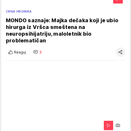
CRNA HRONIKA
MONDO saznaje: Majka dečaka koji je ubio
hirurga iz Vršca smeštena na
neuropsihijatriju, maloletnik bio
problematičan
Reaguj
3