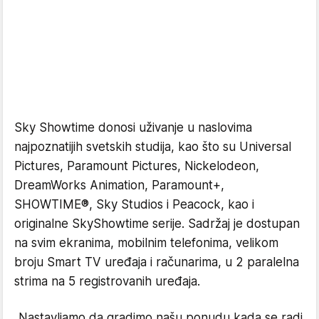
Sky Showtime donosi uživanje u naslovima
najpoznatijih svetskih studija, kao što su Universal
Pictures, Paramount Pictures, Nickelodeon,
DreamWorks Animation, Paramount+,
SHOWTIME®, Sky Studios i Peacock, kao i
originalne SkyShowtime serije. Sadržaj je dostupan
na svim ekranima, mobilnim telefonima, velikom
broju Smart TV uređaja i računarima, u 2 paralelna
strima na 5 registrovanih uređaja.
„Nastavljamo da gradimo našu ponudu kada se radi