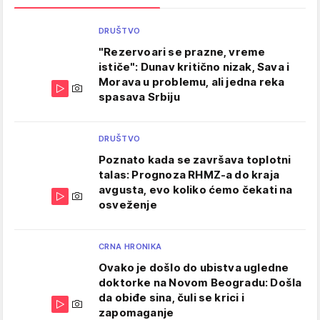
DRUŠTVO
"Rezervoari se prazne, vreme
ističe": Dunav kritično nizak, Sava i
Morava u problemu, ali jedna reka
spasava Srbiju
DRUŠTVO
Poznato kada se završava toplotni
talas: Prognoza RHMZ-a do kraja
avgusta, evo koliko ćemo čekati na
osveženje
CRNA HRONIKA
Ovako je došlo do ubistva ugledne
doktorke na Novom Beogradu: Došla
da obiđe sina, čuli se krici i
zapomaganje