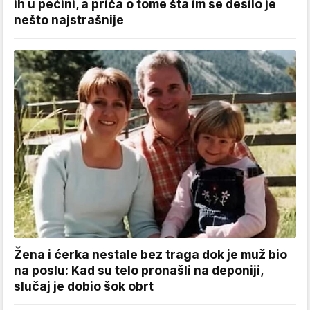
ih u pećini, a priča o tome šta im se desilo je
nešto najstrašnije
Žena i ćerka nestale bez traga dok je muž bio
na poslu: Kad su telo pronašli na deponiji,
slučaj je dobio šok obrt