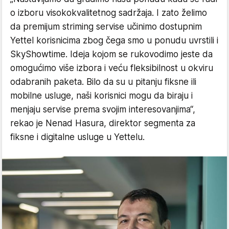
o izboru visokokvalitetnog sadržaja. I zato želimo
da premijum striming servise učinimo dostupnim
Yettel korisnicima zbog čega smo u ponudu uvrstili i
SkyShowtime. Ideja kojom se rukovodimo jeste da
omogućimo više izbora i veću fleksibilnost u okviru
odabranih paketa. Bilo da su u pitanju fiksne ili
mobilne usluge, naši korisnici mogu da biraju i
menjaju servise prema svojim interesovanjima“,
rekao je Nenad Hasura, direktor segmenta za
fiksne i digitalne usluge u Yettelu.