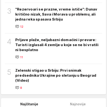
3
"Rezervoari se prazne, vreme ističe": Dunav
kritično nizak, Sava i Morava u problemu, ali
jedna reka spasava Srbiju
12
4
Prljave plaže, neljubazni domaćini i prevare:
Turisti izglasali 4 zemlje u koje se ne bi vratili
ni besplatno
11
5
Zelenski stigao u Srbiju: Prvi snimak
predsednika Ukrajine po sletanju u Beograd
(Video)
8
Najčitanije
Najnovije