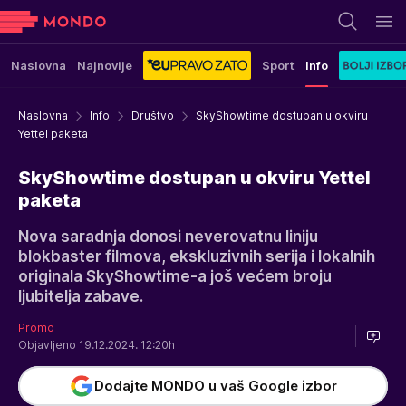
Naslovna
Najnovije
Sport
Info
Naslovna
Info
Društvo
SkyShowtime dostupan u okviru
Yettel paketa
SkyShowtime dostupan u okviru Yettel
paketa
Nova saradnja donosi neverovatnu liniju
blokbaster filmova, ekskluzivnih serija i lokalnih
originala SkyShowtime-a još većem broju
ljubitelja zabave.
Promo
Objavljeno 19.12.2024. 12:20h
Dodajte MONDO u vaš Google izbor