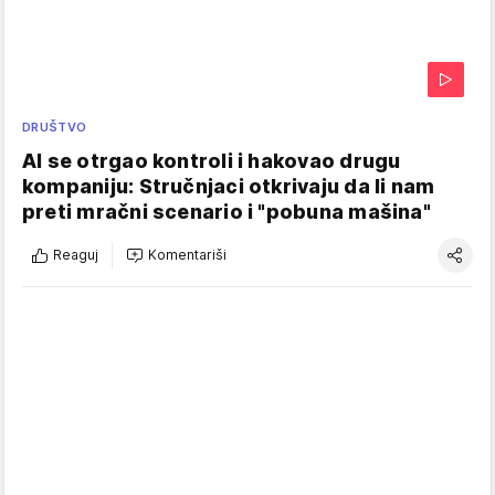
DRUŠTVO
AI se otrgao kontroli i hakovao drugu
kompaniju: Stručnjaci otkrivaju da li nam
preti mračni scenario i "pobuna mašina"
Reaguj
Komentariši