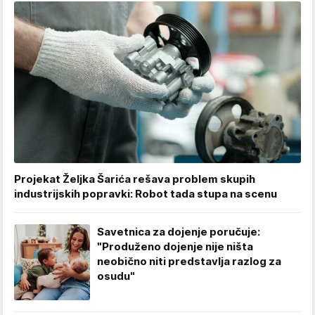
Projekat Željka Šarića rešava problem skupih
industrijskih popravki: Robot tada stupa na scenu
Savetnica za dojenje poručuje:
"Produženo dojenje nije ništa
neobično niti predstavlja razlog za
osudu"