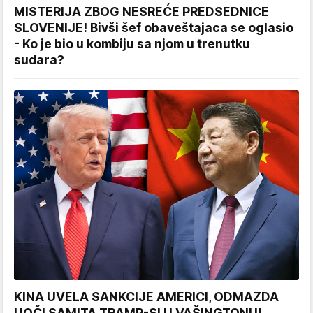
MISTERIJA ZBOG NESREĆE PREDSEDNICE
SLOVENIJE! Bivši šef obaveštajaca se oglasio
- Ko je bio u kombiju sa njom u trenutku
sudara?
KINA UVELA SANKCIJE AMERICI, ODMAZDA
UOČI SAMITA TRAMP-SI U VAŠINGTONU!