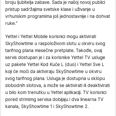
broju ljubitelja zabave. Sada je našoj novoj publici
pristup sadržajima svetske klase i uživanje u
vrhunskim programima još jednostavnije i na dohvat
ruke.“
Yettel i Yettel Mobile korisnici mogu aktivirati
SkyShowtime u raspoloživom slotu u okviru svog
tarifnog plana mesečne pretplate. Takođe, ovaj
servis dostupan je i za korisnike Yettel TV usluge
uz pakete Yettel Kod Kuće L (duo) i Yettel Sve L
koji će moći da aktiviraju SkyShowtime u okviru
svog tarifnog plana. Usluga je dostupna u sklopu
slobodnih slotova, a može se aktivirati ili deaktivirati
u bilo kom trenutku u Yettel aplikaciji. TV korisnici
pored strimimg servisa dobijaju i dva linearna TV
kanala, SkyShowtime 1 i SkyShowtime 2.