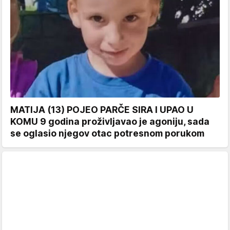
MATIJA (13) POJEO PARČE SIRA I UPAO U
KOMU 9 godina proživljavao je agoniju, sada
se oglasio njegov otac potresnom porukom