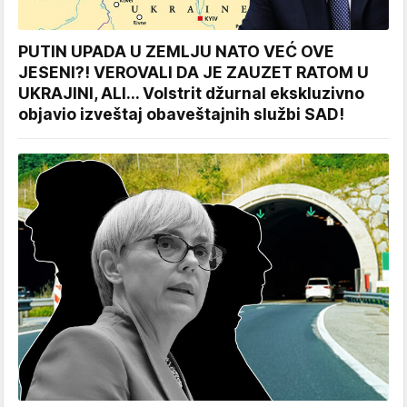
PUTIN UPADA U ZEMLJU NATO VEĆ OVE
JESENI?! VEROVALI DA JE ZAUZET RATOM U
UKRAJINI, ALI... Volstrit džurnal ekskluzivno
objavio izveštaj obaveštajnih službi SAD!