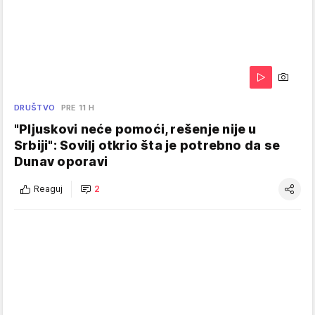
DRUŠTVO
PRE 11 H
"Pljuskovi neće pomoći, rešenje nije u
Srbiji": Sovilj otkrio šta je potrebno da se
Dunav oporavi
Reaguj
2