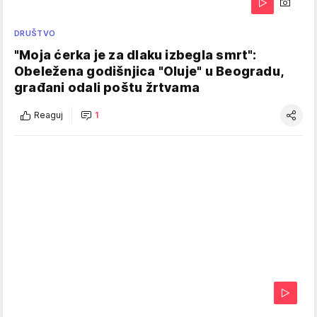
DRUŠTVO
"Moja ćerka je za dlaku izbegla smrt":
Obeležena godišnjica "Oluje" u Beogradu,
građani odali poštu žrtvama
Reaguj
1