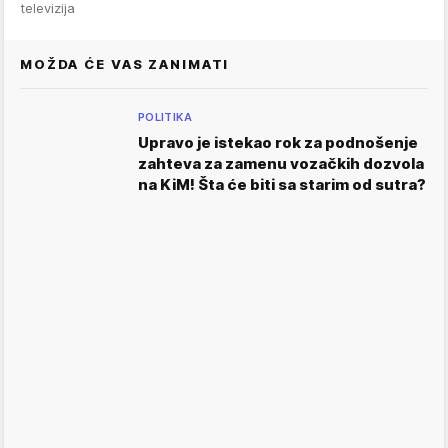
televizija
MOŽDA ĆE VAS ZANIMATI
POLITIKA
Upravo je istekao rok za podnošenje
zahteva za zamenu vozačkih dozvola
na KiM! Šta će biti sa starim od sutra?