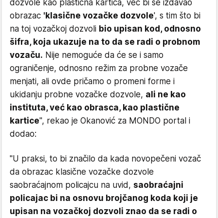
dozvole kao plastična kartica, već bi se izdavao
obrazac
'klasične vozačke dozvole
', s tim što bi
na toj vozačkoj dozvoli
bio upisan kod, odnosno
šifra, koja ukazuje na to da se radi o probnom
vozaču.
Nije nemoguće da će se i samo
ograničenje, odnosno režim za probne vozače
menjati, ali ovde pričamo o promeni forme i
ukidanju probne vozačke dozvole,
ali ne kao
instituta, već kao obrasca, kao plastične
kartice
", rekao je Okanović za MONDO portal i
dodao:
"U praksi, to bi značilo da kada novopečeni vozač
da obrazac klasične vozačke dozvole
saobraćajnom policajcu na uvid,
saobraćajni
policajac bi na osnovu brojčanog koda koji je
upisan na vozačkoj dozvoli znao da se radi o