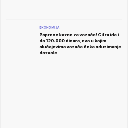
EKONOMIJA
Paprene kazne za vozače! Cifra ide i
do 120.000 dinara, evo u kojim
slučajevima vozače čeka oduzimanje
dozvole