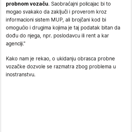
probnom vozaču
. Saobraćajni policajac bi to
mogao svakako da zaključi i proverom kroz
informacioni sistem MUP, ali brojčani kod bi
omogućio i drugima kojima je taj podatak bitan da
dođu do njega, npr. poslodavcu ili rent a kar
agenciji."
Kako nam je rekao, o ukidanju obrasca probne
vozačke dozvole se razmatra zbog problema u
inostranstvu.