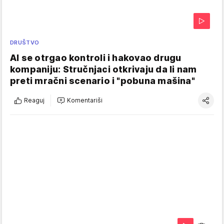
DRUŠTVO
AI se otrgao kontroli i hakovao drugu
kompaniju: Stručnjaci otkrivaju da li nam
preti mračni scenario i "pobuna mašina"
Reaguj
Komentariši