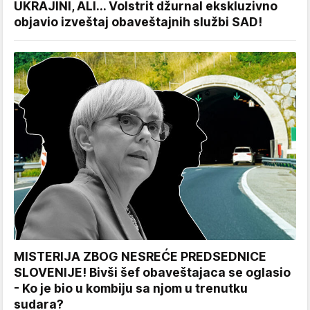
UKRAJINI, ALI... Volstrit džurnal ekskluzivno
objavio izveštaj obaveštajnih službi SAD!
MISTERIJA ZBOG NESREĆE PREDSEDNICE
SLOVENIJE! Bivši šef obaveštajaca se oglasio
- Ko je bio u kombiju sa njom u trenutku
sudara?