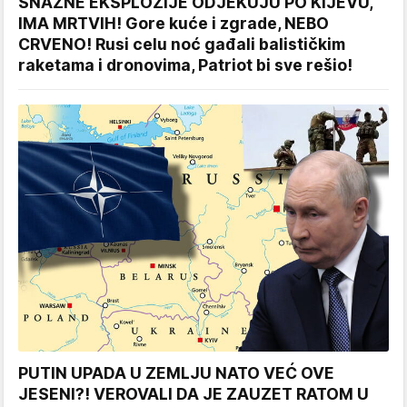
SNAŽNE EKSPLOZIJE ODJEKUJU PO KIJEVU,
IMA MRTVIH! Gore kuće i zgrade, NEBO
CRVENO! Rusi celu noć gađali balističkim
raketama i dronovima, Patriot bi sve rešio!
PUTIN UPADA U ZEMLJU NATO VEĆ OVE
JESENI?! VEROVALI DA JE ZAUZET RATOM U