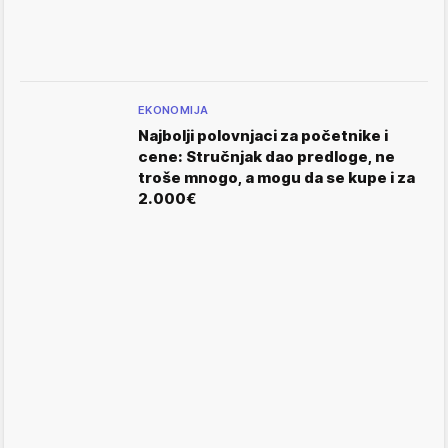
EKONOMIJA
Najbolji polovnjaci za početnike i
cene: Stručnjak dao predloge, ne
troše mnogo, a mogu da se kupe i za
2.000€