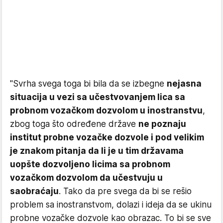
"Svrha svega toga bi bila da se izbegne
nejasna
situacija u vezi sa učestvovanjem lica sa
probnom vozačkom dozvolom u inostranstvu
,
zbog toga što određene države
ne poznaju
institut probne vozačke dozvole i pod velikim
je znakom pitanja da li je u tim državama
uopšte dozvoljeno licima sa probnom
vozačkom dozvolom da učestvuju u
saobraćaju
. Tako da pre svega da bi se rešio
problem sa inostranstvom, dolazi i ideja da se ukinu
probne vozačke dozvole kao obrazac. To bi se sve