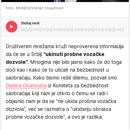
Foto: MONDO/Stefan Stojanović
Slušaj vest
Društvenim mrežama kruži neproverena informacija
da će se u Srbiji
"ukinuti probne vozačke
dozvole".
Mnogima nije bilo jasno kako će do toga
doći kao i kako će to uticati na bezbednost u
saobraćaju. Kako bismo rešili dilemu, pozvali smo
Damira Okanovića
iz Komiteta za bezbednost
saobraćaja koji nam je otkrio o čemu se radi i
objasnio nam je da se "ne ukida probna vozačka
dozvola", već se razmatra o "ukidanju obrasca
probne vozačke dozvole", a ovo je razlika: