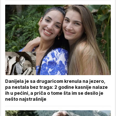
Danijela je sa drugaricom krenula na jezero,
pa nestala bez traga: 2 godine kasnije nalaze
ih u pećini, a priča o tome šta im se desilo je
nešto najstrašnije