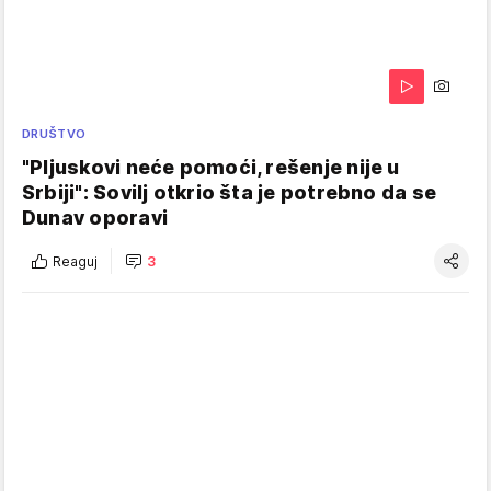
DRUŠTVO
"Pljuskovi neće pomoći, rešenje nije u
Srbiji": Sovilj otkrio šta je potrebno da se
Dunav oporavi
Reaguj
3