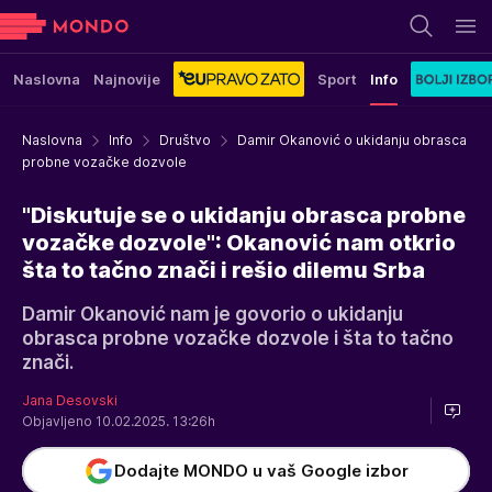
Naslovna
Najnovije
Sport
Info
Naslovna
Info
Društvo
Damir Okanović o ukidanju obrasca
probne vozačke dozvole
"Diskutuje se o ukidanju obrasca probne
vozačke dozvole": Okanović nam otkrio
šta to tačno znači i rešio dilemu Srba
Damir Okanović nam je govorio o ukidanju
obrasca probne vozačke dozvole i šta to tačno
znači.
Jana Desovski
Objavljeno 10.02.2025. 13:26h
Dodajte MONDO u vaš Google izbor