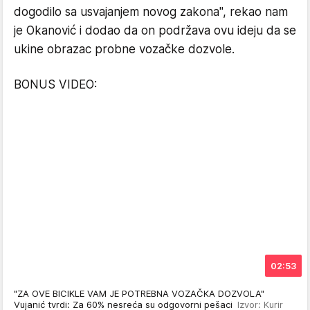
dogodilo sa usvajanjem novog zakona", rekao nam
je Okanović i dodao da on podržava ovu ideju da se
ukine obrazac probne vozačke dozvole.
BONUS VIDEO:
02:53
"ZA OVE BICIKLE VAM JE POTREBNA VOZAČKA DOZVOLA"
Vujanić tvrdi: Za 60% nesreća su odgovorni pešaci
Izvor: Kurir