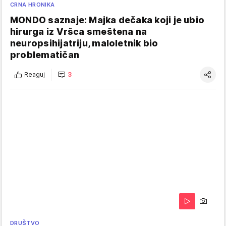
CRNA HRONIKA
MONDO saznaje: Majka dečaka koji je ubio
hirurga iz Vršca smeštena na
neuropsihijatriju, maloletnik bio
problematičan
Reaguj
3
DRUŠTVO