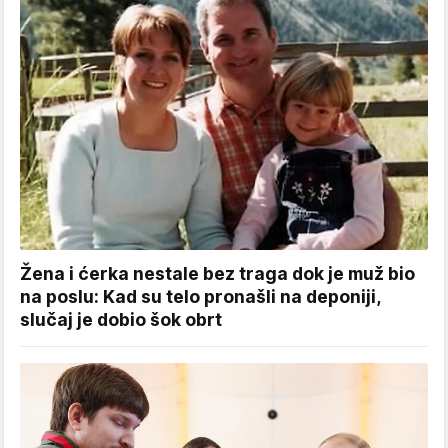
Žena i ćerka nestale bez traga dok je muž bio
na poslu: Kad su telo pronašli na deponiji,
slučaj je dobio šok obrt