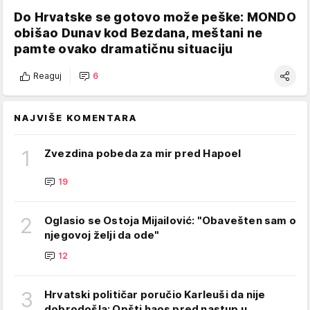
Do Hrvatske se gotovo može peške: MONDO
obišao Dunav kod Bezdana, meštani ne
pamte ovako dramatičnu situaciju
Reaguj
6
NAJVIŠE KOMENTARA
1
Zvezdina pobeda za mir pred Hapoel
19
2
Oglasio se Ostoja Mijailović: "Obavešten sam o
njegovoj želji da ode"
12
3
Hrvatski političar poručio Karleuši da nije
dobrodošla: Opšti haos pred nastup u