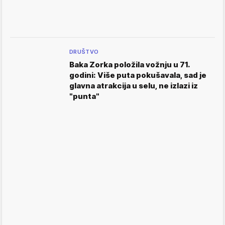
DRUŠTVO
Baka Zorka položila vožnju u 71.
godini: Više puta pokušavala, sad je
glavna atrakcija u selu, ne izlazi iz
"punta"