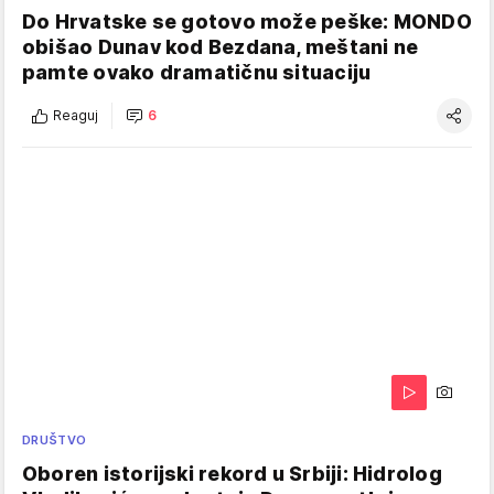
Do Hrvatske se gotovo može peške: MONDO
obišao Dunav kod Bezdana, meštani ne
pamte ovako dramatičnu situaciju
Reaguj
6
DRUŠTVO
Oboren istorijski rekord u Srbiji: Hidrolog