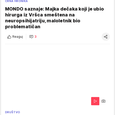
CRNA HRONIKA
MONDO saznaje: Majka dečaka koji je ubio
hirurga iz Vršca smeštena na
neuropsihijatriju, maloletnik bio
problematičan
Reaguj
3
DRUŠTVO