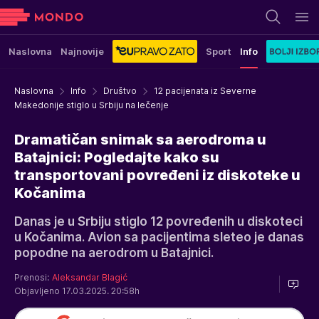
Naslovna
Najnovije
Sport
Info
Naslovna
Info
Društvo
12 pacijenata iz Severne
Makedonije stiglo u Srbiju na lečenje
Dramatičan snimak sa aerodroma u
Batajnici: Pogledajte kako su
transportovani povređeni iz diskoteke u
Kočanima
Danas je u Srbiju stiglo 12 povređenih u diskoteci
u Kočanima. Avion sa pacijentima sleteo je danas
popodne na aerodrom u Batajnici.
Prenosi:
Aleksandar Blagić
Objavljeno 17.03.2025. 20:58h