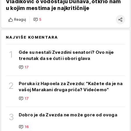
Vladiković o vodostaju Dunava, otkrio nam
u kojim mestima je najkritičnije
Reaguj
5
NAJVIŠE KOMENTARA
1
Gde su nestali Zvezdini senatori? Ovo nije
trenutak da se ćuti i obori glava
17
2
Poruka iz Hapoela za Zvezdu: "Kažete da je na
vašoj Marakani druga priča? Videćemo"
17
3
Dobro je da Zvezda ne može gore od ovoga
16