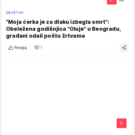
DRUŠTVO
"Moja ćerka je za dlaku izbegla smrt":
Obeležena godišnjica "Oluje" u Beogradu,
građani odali poštu žrtvama
Reaguj
1