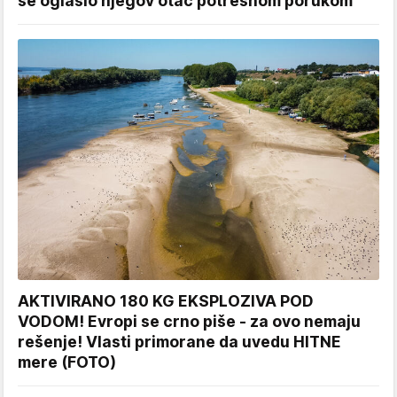
se oglasio njegov otac potresnom porukom
AKTIVIRANO 180 KG EKSPLOZIVA POD
VODOM! Evropi se crno piše - za ovo nemaju
rešenje! Vlasti primorane da uvedu HITNE
mere (FOTO)