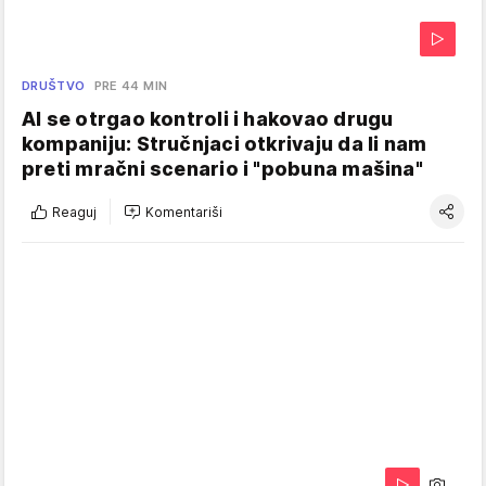
DRUŠTVO
PRE 44 MIN
AI se otrgao kontroli i hakovao drugu
kompaniju: Stručnjaci otkrivaju da li nam
preti mračni scenario i "pobuna mašina"
Reaguj
Komentariši