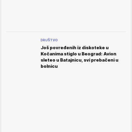
DRUŠTVO
Još povređenih iz diskoteke u
Kočanima stiglo u Beograd: Avion
sleteo u Batajnicu, svi prebačeni u
bolnicu