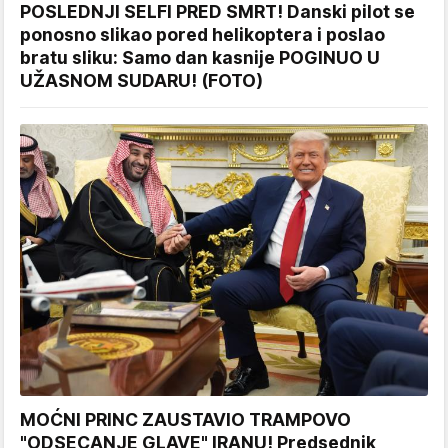
POSLEDNJI SELFI PRED SMRT! Danski pilot se
ponosno slikao pored helikoptera i poslao
bratu sliku: Samo dan kasnije POGINUO U
UŽASNOM SUDARU! (FOTO)
MOĆNI PRINC ZAUSTAVIO TRAMPOVO
"ODSECANJE GLAVE" IRANU! Predsednik