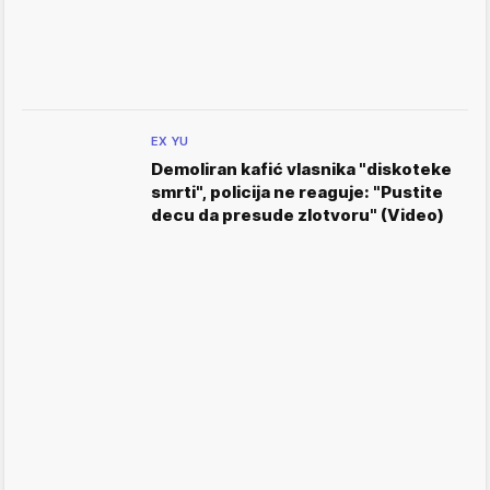
EX YU
Demoliran kafić vlasnika "diskoteke
smrti", policija ne reaguje: "Pustite
decu da presude zlotvoru" (Video)