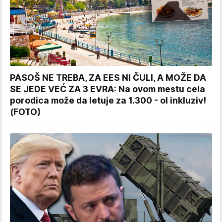
PASOŠ NE TREBA, ZA EES NI ČULI, A MOŽE DA
SE JEDE VEĆ ZA 3 EVRA: Na ovom mestu cela
porodica može da letuje za 1.300 - ol inkluziv!
(FOTO)