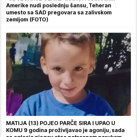
Amerike nudi poslednju šansu, Teheran
umesto sa SAD pregovara sa zalivskom
zemljom (FOTO)
MATIJA (13) POJEO PARČE SIRA I UPAO U
KOMU 9 godina proživljavao je agoniju, sada