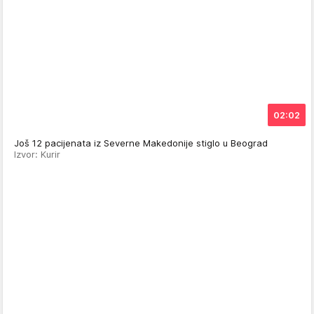
02:02
Još 12 pacijenata iz Severne Makedonije stiglo u Beograd
Izvor: Kurir