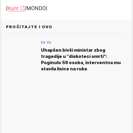
(
Kurir
/MONDO)
PROČITAJTE I OVO
EX YU
Uhapšen bivši ministar zbog
tragedije u "diskoteci smrti":
Poginulo 59 osoba, interventna mu
stavila lisice na ruke