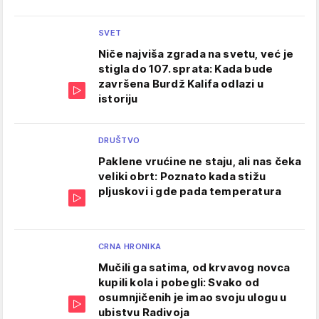
SVET
Niče najviša zgrada na svetu, već je
stigla do 107. sprata: Kada bude
završena Burdž Kalifa odlazi u
istoriju
DRUŠTVO
Paklene vrućine ne staju, ali nas čeka
veliki obrt: Poznato kada stižu
pljuskovi i gde pada temperatura
CRNA HRONIKA
Mučili ga satima, od krvavog novca
kupili kola i pobegli: Svako od
osumnjičenih je imao svoju ulogu u
ubistvu Radivoja