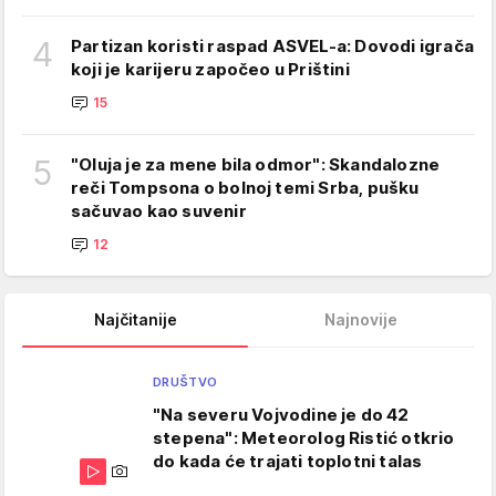
4
Partizan koristi raspad ASVEL-a: Dovodi igrača
koji je karijeru započeo u Prištini
15
5
"Oluja je za mene bila odmor": Skandalozne
reči Tompsona o bolnoj temi Srba, pušku
sačuvao kao suvenir
12
Najčitanije
Najnovije
DRUŠTVO
"Na severu Vojvodine je do 42
stepena": Meteorolog Ristić otkrio
do kada će trajati toplotni talas