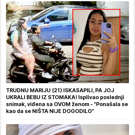
TRUDNU MARIJU (21) ISKASAPILI, PA JOJ
UKRALI BEBU IZ STOMAKA! Isplivao poslednji
snimak, viđena sa OVOM ženom - "Ponašala se
kao da se NIŠTA NIJE DOGODILO"