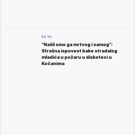
EX YU
"Našli smo ga mrtvog i samog":
Strašna ispovest bake stradalog
mladića u požaru u diskoteci u
Kočanima