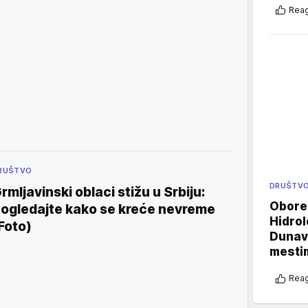
Reag
RUŠTVO
DRUŠTV
rmljavinski oblaci stižu u Srbiju:
Oboren
ogledajte kako se kreće nevreme
Hidrol
Foto)
Dunava
mestim
Reag