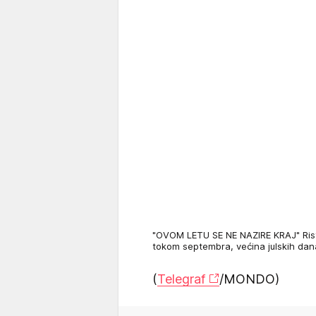
"OVOM LETU SE NE NAZIRE KRAJ" Risti
tokom septembra, većina julskih da
(
Telegraf
/MONDO)