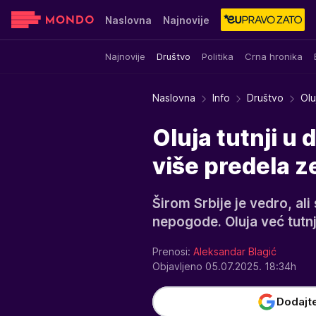
Naslovna
Najnovije
Najnovije
Društvo
Politika
Crna hronika
Sensa
Stvar ukusa
Yumama
Naslovna
Info
Društvo
Olu
Oluja tutnji u 
više predela z
Širom Srbije je vedro, a
nepogode. Oluja već tutnj
Prenosi:
Aleksandar Blagić
Objavljeno 05.07.2025. 18:34h
Dodajt