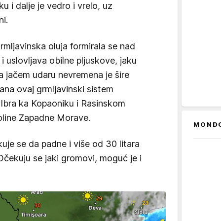
u i dalje je vedro i vrelo, uz
i.
mljavinska oluja formirala se nad
i uslovljava obilne pljuskove, jaku
Na jačem udaru nevremena je šire
dana ovaj grmljavinski sistem
 Ibra ka Kopaoniku i Rasinskom
doline Zapadne Morave.
MOND
uje se da padne i više od 30 litara
čekuju se jaki gromovi, moguć je i