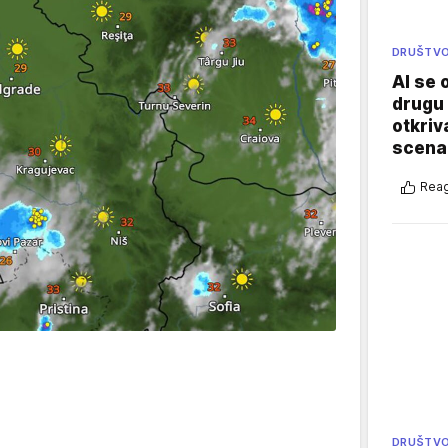
DRUŠTV
AI se 
drugu 
otkriv
scenar
Reag
DRUŠTV