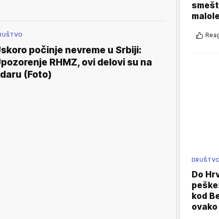
smešte
malole
Reag
RUŠTVO
skoro počinje nevreme u Srbiji:
pozorenje RHMZ, ovi delovi su na
daru (Foto)
DRUŠTV
Do Hr
peške
kod B
ovako 