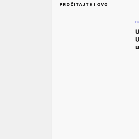
PROČITAJTE I OVO
D
U
U
u