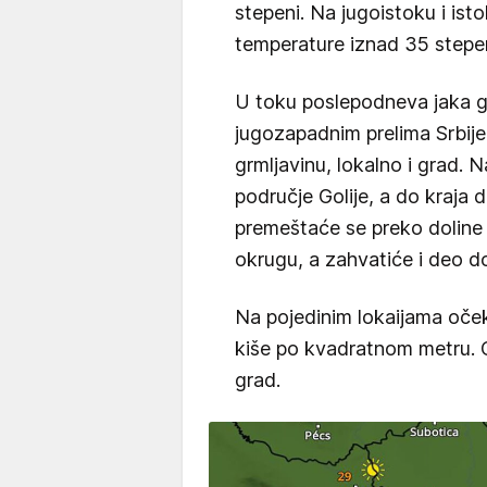
stepeni. Na jugoistoku i istok
temperature iznad 35 stepen
U toku poslepodneva jaka gr
jugozapadnim prelima Srbije 
grmljavinu, lokalno i grad. 
područje Golije, a do kraja 
premeštaće se preko doline
okrugu, a zahvatiće i deo 
Na pojedinim lokaijama oček
kiše po kvadratnom metru. O
grad.