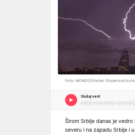
Foto: MONDO/Stefan Stojanović/scre
Slušaj vest
Širom Srbije danas je vedro
severu i na zapadu Srbije i