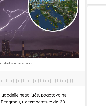
enshot vremeradar.rs
 i ugodnije nego juče, pogotovo na
 u Beogradu, uz temperature do 30