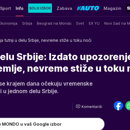
Sport
Info
Zabava
Magazin
Ekonomija
Srbija
Beograd na Mondu
Svet
EX YU
Novi Sad na 
ja tutnji u delu Srbije, nevreme stiže u toku noći
delu Srbije: Izdato upozorenj
emlje, nevreme stiže u toku 
li se krajem dana očekuju vremenske
i u jednom delu Srbije.
Komentariši
e MONDO u vaš Google izbor