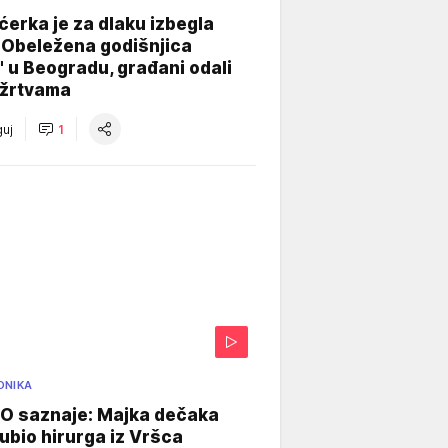
ćerka je za dlaku izbegla
 Obeležena godišnjica
" u Beogradu, građani odali
 žrtvama
uj
1
ONIKA
 saznaje: Majka dečaka
e ubio hirurga iz Vršca