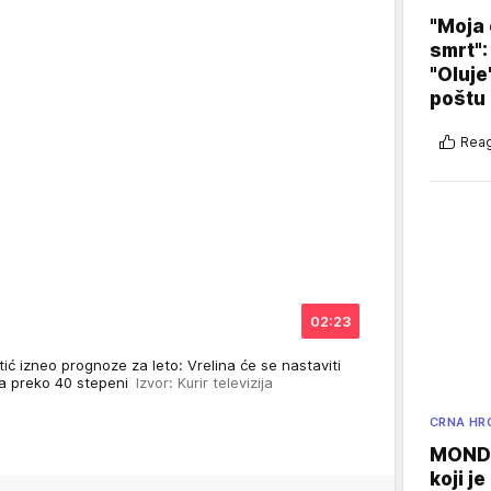
"Moja 
smrt":
"Oluje
poštu
Reag
02:23
ć izneo prognoze za leto: Vrelina će se nastaviti
na preko 40 stepeni
Izvor: Kurir televizija
CRNA HR
MONDO
koji j