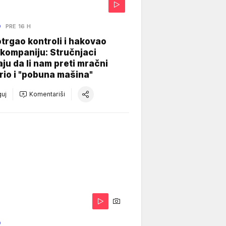
O
PRE 16 H
otrgao kontroli i hakovao
kompaniju: Stručnjaci
aju da li nam preti mračni
io i "pobuna mašina"
uj
Komentariši
O