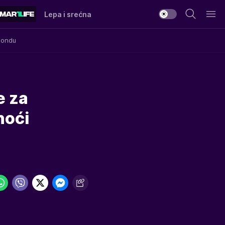
Lepa i srećna
Mondu
e za
noći