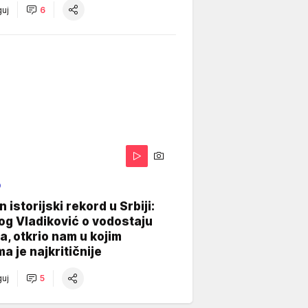
uj
6
O
 istorijski rekord u Srbiji:
og Vladiković o vodostaju
, otkrio nam u kojim
a je najkritičnije
uj
5