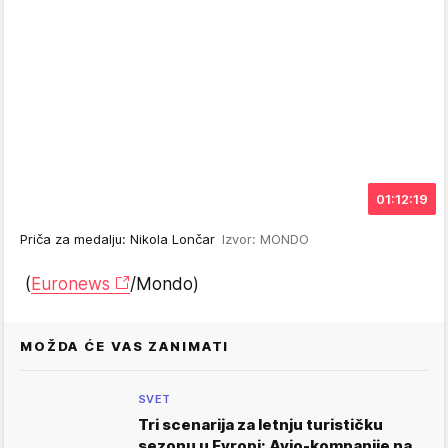
01:12:19
Priča za medalju: Nikola Lončar
Izvor: MONDO
(
Euronews
/Mondo)
MOŽDA ĆE VAS ZANIMATI
SVET
Tri scenarija za letnju turističku
sezonu u Evropi: Avio-kompanije na