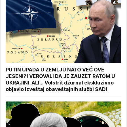
PUTIN UPADA U ZEMLJU NATO VEĆ OVE
JESENI?! VEROVALI DA JE ZAUZET RATOM U
UKRAJINI, ALI... Volstrit džurnal ekskluzivno
objavio izveštaj obaveštajnih službi SAD!