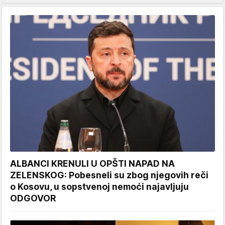
ALBANCI KRENULI U OPŠTI NAPAD NA
ZELENSKOG: Pobesneli su zbog njegovih reči
o Kosovu, u sopstvenoj nemoći najavljuju
ODGOVOR