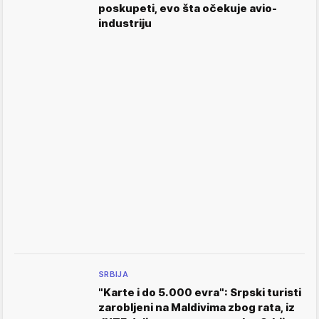
poskupeti, evo šta očekuje avio-
industriju
SRBIJA
"Karte i do 5.000 evra": Srpski turisti
zarobljeni na Maldivima zbog rata, iz