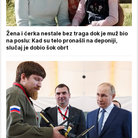
Žena i ćerka nestale bez traga dok je muž bio
na poslu: Kad su telo pronašli na deponiji,
slučaj je dobio šok obrt