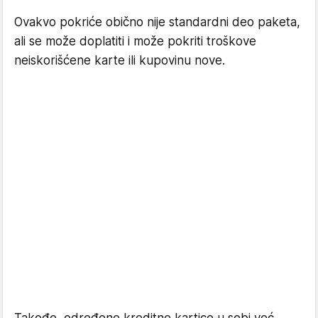
Ovakvo pokriće obično nije standardni deo paketa,
ali se može doplatiti i može pokriti troškove
neiskorišćene karte ili kupovinu nove.
Takođe, određene kreditne kartice u sebi već