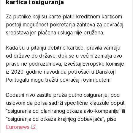
kartica i osiguranja
Za putnike koji su karte platili kreditnom karticom
postoji mogućnost pokretanja zahteva za povraćaj
sredstava jer plaćena usluga nije pružena.
Kada su u pitanju debitne kartice, pravila variraju
od države do države; dok se u većini zemalja ovo
pravo ne podrazumeva, izveštaj Evropske komisije
iz 2020. godine navodi da potrošači u Danskoj i
Portugalu mogu tražiti povraćaj i ovim putem.
Dodatni nivo zaštite pruža putno osiguranje, pod
uslovom da polisa sadrži specifične klauzule poput
"osiguranja od planiranog otkaza avio-kompanije" ili
"osiguranja od otkaza krajnjeg dobavljača", piše
Euronews
.