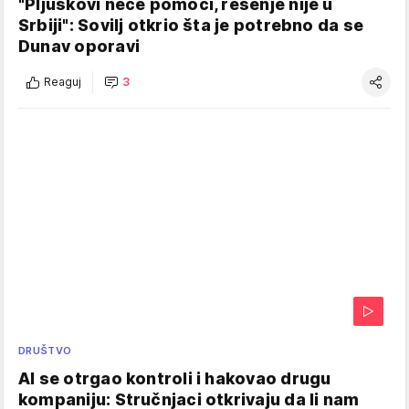
"Pljuskovi neće pomoći, rešenje nije u
Srbiji": Sovilj otkrio šta je potrebno da se
Dunav oporavi
Reaguj
3
DRUŠTVO
AI se otrgao kontroli i hakovao drugu
kompaniju: Stručnjaci otkrivaju da li nam