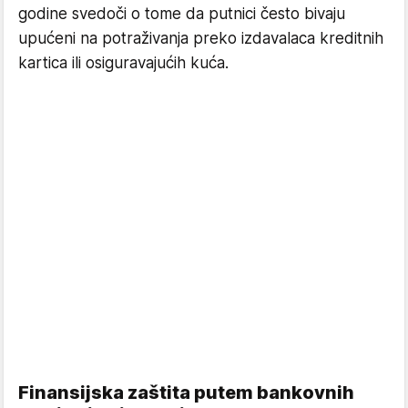
godine svedoči o tome da putnici često bivaju
upućeni na potraživanja preko izdavalaca kreditnih
kartica ili osiguravajućih kuća.
Finansijska zaštita putem bankovnih