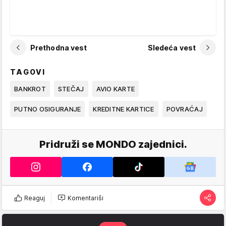
Prethodna vest
Sledeća vest
TAGOVI
BANKROT
STEČAJ
AVIO KARTE
PUTNO OSIGURANJE
KREDITNE KARTICE
POVRAĆAJ
Pridruži se MONDO zajednici.
Reaguj
Komentariši