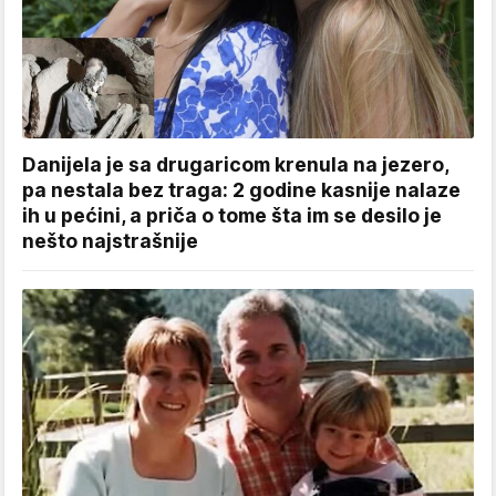
Danijela je sa drugaricom krenula na jezero,
pa nestala bez traga: 2 godine kasnije nalaze
ih u pećini, a priča o tome šta im se desilo je
nešto najstrašnije