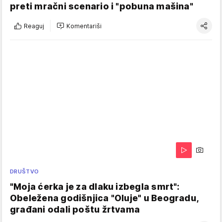
preti mračni scenario i "pobuna mašina"
Reaguj
Komentariši
DRUŠTVO
"Moja ćerka je za dlaku izbegla smrt":
Obeležena godišnjica "Oluje" u Beogradu,
građani odali poštu žrtvama