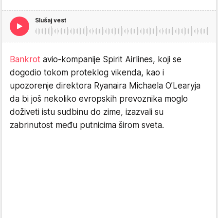
Slušaj vest
Bankrot
avio-kompanije Spirit Airlines, koji se
dogodio tokom proteklog vikenda, kao i
upozorenje direktora Ryanaira Michaela O’Learyja
da bi još nekoliko evropskih prevoznika moglo
doživeti istu sudbinu do zime, izazvali su
zabrinutost među putnicima širom sveta.