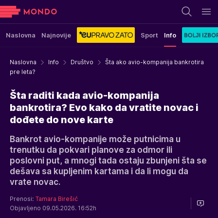
Naslovna
Najnovije
Sport
Info
Naslovna
Info
Društvo
Šta ako avio-kompanija bankrotira
pre leta?
Šta raditi kada avio-kompanija
bankrotira? Evo kako da vratite novac i
dođete do nove karte
Bankrot avio-kompanije može putnicima u
trenutku da pokvari planove za odmor ili
poslovni put, a mnogi tada ostaju zbunjeni šta se
dešava sa kupljenim kartama i da li mogu da
vrate novac.
Prenosi:
Tamara Birešić
Objavljeno 09.05.2026. 16:52h