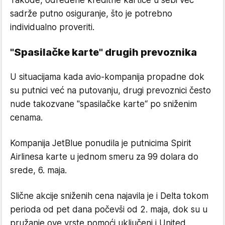
sadrže putno osiguranje, što je potrebno
individualno proveriti.
"Spasilačke karte" drugih prevoznika
U situacijama kada avio-kompanija propadne dok
su putnici već na putovanju, drugi prevoznici često
nude takozvane "spasilačke karte“ po sniženim
cenama.
Kompanija JetBlue ponudila je putnicima Spirit
Airlinesa karte u jednom smeru za 99 dolara do
srede, 6. maja.
Slične akcije sniženih cena najavila je i Delta tokom
perioda od pet dana počevši od 2. maja, dok su u
pružanje ove vrste pomoći uključeni i United