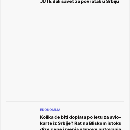
JUTE dali savet za povratak u Srbiju
EKONOMIJA
Kolika će biti doplata po letu za avio-
karte iz Srbije? Rat na Bliskom istoku
diže cene i menja planove putovanja