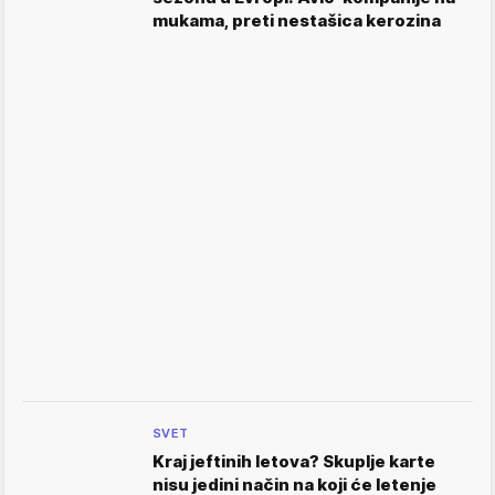
mukama, preti nestašica kerozina
SVET
Kraj jeftinih letova? Skuplje karte
nisu jedini način na koji će letenje