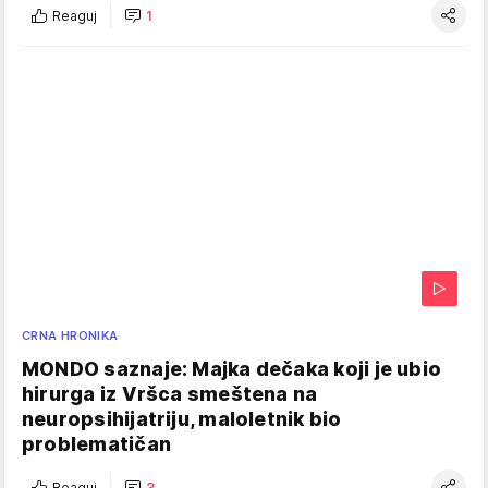
Reaguj
1
CRNA HRONIKA
MONDO saznaje: Majka dečaka koji je ubio
hirurga iz Vršca smeštena na
neuropsihijatriju, maloletnik bio
problematičan
Reaguj
3