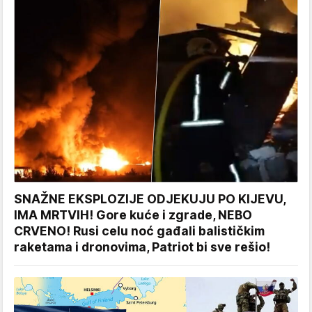
SNAŽNE EKSPLOZIJE ODJEKUJU PO KIJEVU,
IMA MRTVIH! Gore kuće i zgrade, NEBO
CRVENO! Rusi celu noć gađali balističkim
raketama i dronovima, Patriot bi sve rešio!