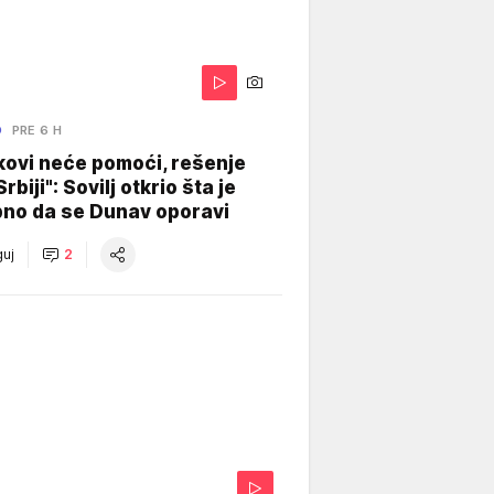
O
PRE 6 H
kovi neće pomoći, rešenje
Srbiji": Sovilj otkrio šta je
bno da se Dunav oporavi
uj
2