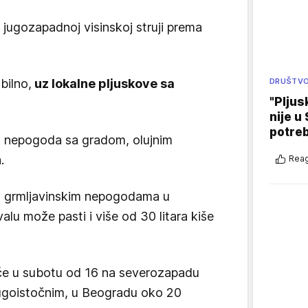
 jugozapadnoj visinskoj struji prema
DRUŠTV
bilno,
uz lokalne pljuskove sa
"Pljus
nije u 
potre
ih nepogoda sa gradom, olujnim
.
Reag
sa grmljavinskim nepogodama u
lu može pasti i više od 30 litara kiše
će u subotu od 16 na severozapadu
 jugoistočnim, u Beogradu oko 20