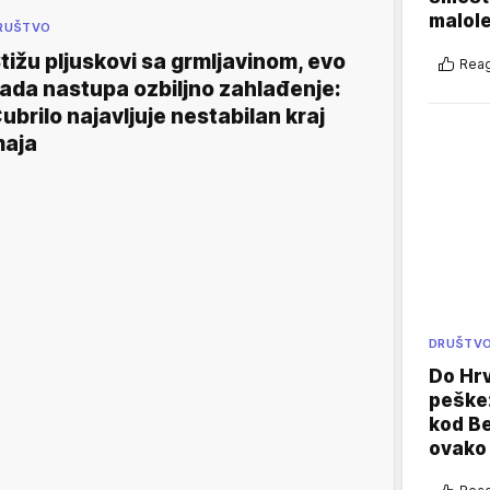
malole
RUŠTVO
tižu pljuskovi sa grmljavinom, evo
Reag
ada nastupa ozbiljno zahlađenje:
ubrilo najavljuje nestabilan kraj
aja
DRUŠTV
Do Hr
peške
kod B
ovako 