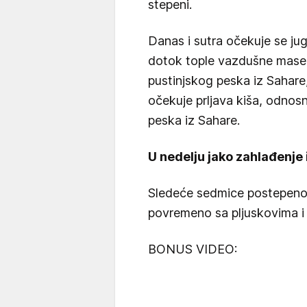
stepeni.
Danas i sutra očekuje se ju
dotok tople vazdušne mase, 
pustinjskog peska iz Sahare
očekuje prljava kiša, odnos
peska iz Sahare.
U nedelju jako zahlađenje 
Sledeće sedmice postepeno to
povremeno sa pljuskovima i
BONUS VIDEO: