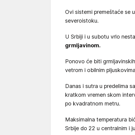
Ovi sistemi premeštaće se u
severoistoku.
U Srbiji i u subotu vrlo nesta
grmljavinom.
Ponovo će biti grmljavinsk
vetrom i obilnim pljuskovima
Danas i sutra u predelima 
kratkom vremen skom interva
po kvadratnom metru.
Maksimalna temperatura bi
Srbije do 22 u centralnim i