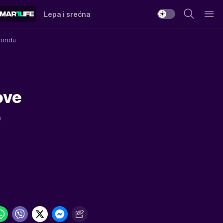
Lepa i srećna
Mondu
ove
o