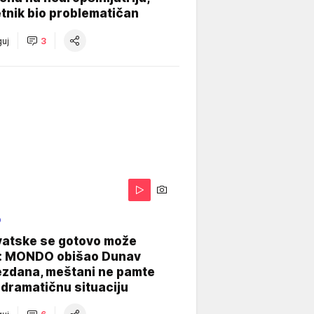
tnik bio problematičan
uj
3
O
vatske se gotovo može
: MONDO obišao Dunav
ezdana, meštani ne pamte
dramatičnu situaciju