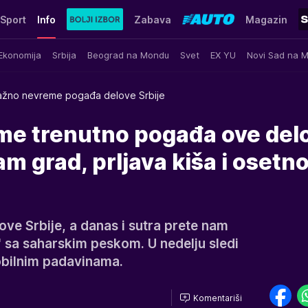
Sport
Info
Zabava
Magazin
Ekonomija
Srbija
Beograd na Mondu
Svet
EX YU
Novi Sad na 
ažno nevreme pogađa delove Srbije
e trenutno pogađa ove del
am grad, prljava kiša i osetn
e Srbije, a danas i sutra prete nam
a" sa saharskim peskom. U nedelju sledi
obilnim padavinama.
Komentariši