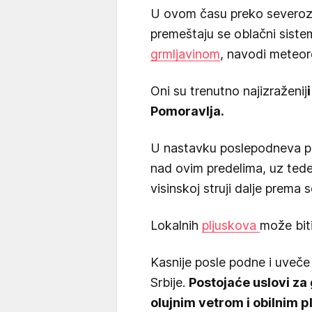
U ovom času preko severozap
premeštaju se oblačni sistem
grmljavinom
, navodi meteo
Oni su trenutno najizraženij
Pomoravlja.
U nastavku poslepodneva plj
nad ovim predelima, uz ted
visinskoj struji dalje prema 
Lokalnih
pljuskova
može bit
Kasnije posle podne i uveče
Srbije.
Postojaće uslovi z
olujnim vetrom i obilnim p