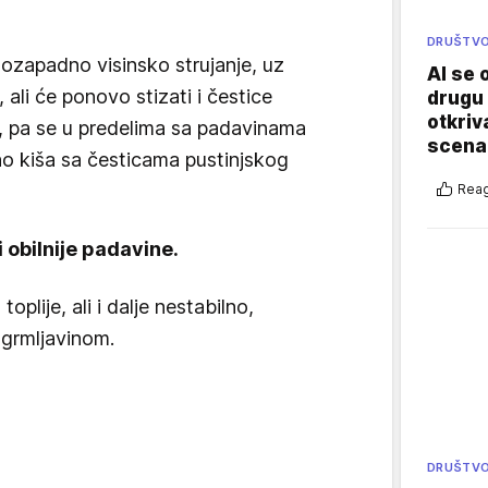
DRUŠTV
gozapadno visinsko strujanje, uz
AI se 
ali će ponovo stizati i čestice
drugu 
otkriv
, pa se u predelima sa padavinama
scenar
no kiša sa česticama pustinjskog
Reag
i obilnije padavine.
plije, ali i dalje nestabilno,
 grmljavinom.
DRUŠTV