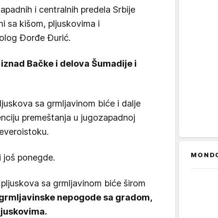
adnih i centralnih predela Srbije
i sa kišom, pljuskovima i
rolog Đorđe Đurić.
i iznad Bačke i delova Šumadije i
uskova sa grmljavinom biće i dalje
enciju premeštanja u jugozapadnoj
severoistoku.
MOND
i još ponegde.
 pljuskova sa grmljavinom biće širom
a grmljavinske nepogode sa gradom,
ljuskovima.