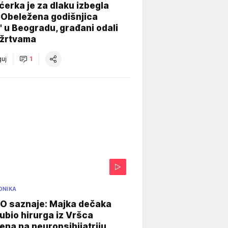
ćerka je za dlaku izbegla
 Obeležena godišnjica
" u Beogradu, građani odali
 žrtvama
uj
1
ONIKA
 saznaje: Majka dečaka
e ubio hirurga iz Vršca
na na neuropsihijatriju,