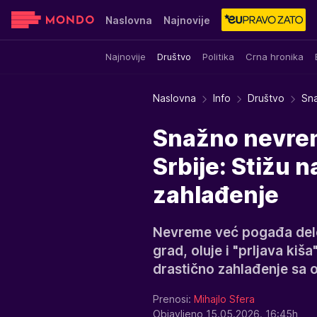
Naslovna
Najnovije
Najnovije
Društvo
Politika
Crna hronika
Sensa
Stvar ukusa
Yumama
Naslovna
Info
Društvo
Sn
Snažno nevrem
Srbije: Stižu n
zahlađenje
Nevreme već pogađa delov
grad, oluje i "prljava kiš
drastično zahlađenje sa 
Prenosi:
Mihajlo Sfera
Objavljeno 15.05.2026. 16:45h