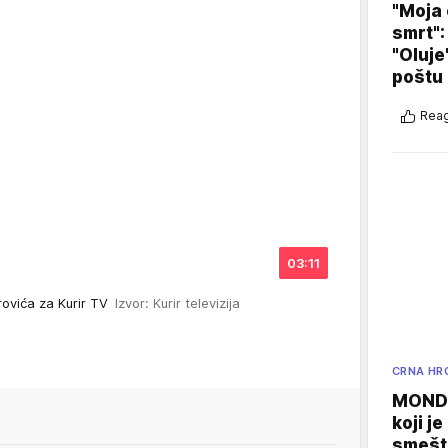
"Moja 
smrt":
"Oluje
poštu
Reag
03:11
ovića za Kurir TV
Izvor: Kurir televizija
CRNA HR
MONDO
koji j
smešte