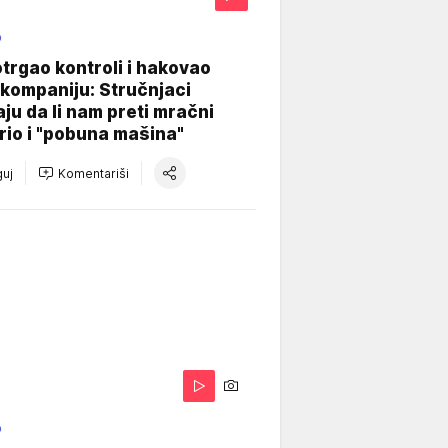
O
otrgao kontroli i hakovao
kompaniju: Stručnjaci
aju da li nam preti mračni
io i "pobuna mašina"
uj
Komentariši
O