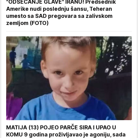
"ODSECANJE GLAVE" IRANU! Predsednik
Amerike nudi poslednju šansu, Teheran
umesto sa SAD pregovara sa zalivskom
zemljom (FOTO)
MATIJA (13) POJEO PARČE SIRA I UPAO U
KOMU 9 godina proživljavao je agoniju, sada