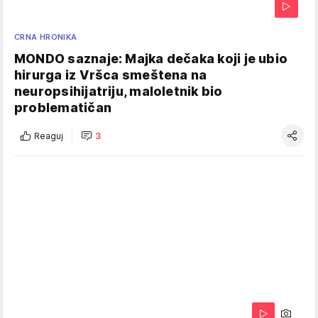
CRNA HRONIKA
MONDO saznaje: Majka dečaka koji je ubio
hirurga iz Vršca smeštena na
neuropsihijatriju, maloletnik bio
problematičan
Reaguj
3