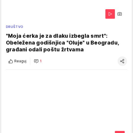
DRUŠTVO
"Moja ćerka je za dlaku izbegla smrt":
Obeležena godišnjica "Oluje" u Beogradu,
građani odali poštu žrtvama
Reaguj
1