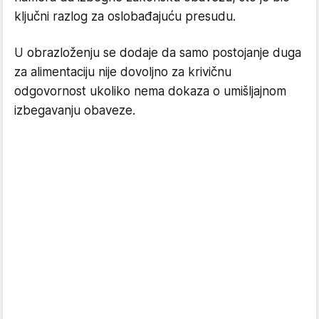
ključni razlog za oslobađajuću presudu.
U obrazloženju se dodaje da samo postojanje duga
za alimentaciju nije dovoljno za krivičnu
odgovornost ukoliko nema dokaza o umišljajnom
izbegavanju obaveze.