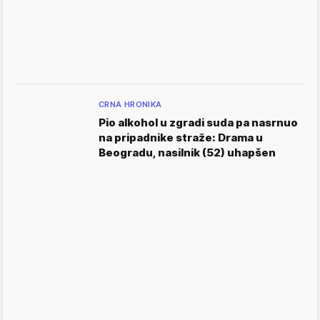
CRNA HRONIKA
Pio alkohol u zgradi suda pa nasrnuo
na pripadnike straže: Drama u
Beogradu, nasilnik (52) uhapšen