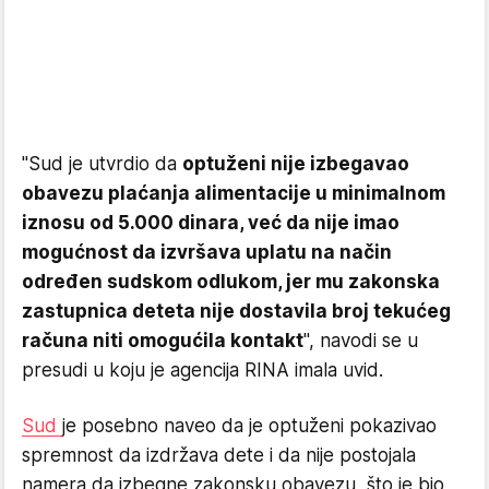
"Sud je utvrdio da
optuženi nije izbegavao
obavezu plaćanja alimentacije u minimalnom
iznosu od 5.000 dinara, već da nije imao
mogućnost da izvršava uplatu na način
određen sudskom odlukom, jer mu zakonska
zastupnica deteta nije dostavila broj tekućeg
računa niti omogućila kontakt
", navodi se u
presudi u koju je agencija RINA imala uvid.
Sud
je posebno naveo da je optuženi pokazivao
spremnost da izdržava dete i da nije postojala
namera da izbegne zakonsku obavezu, što je bio