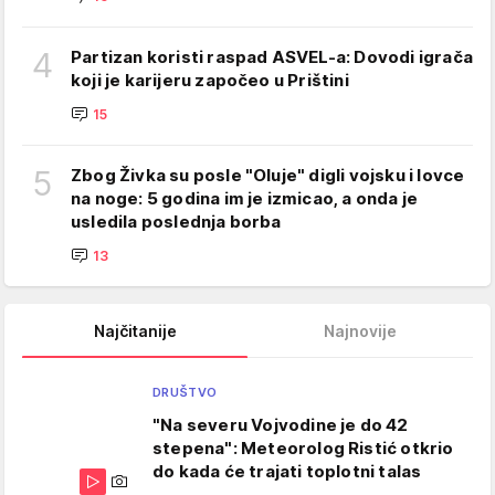
4
Partizan koristi raspad ASVEL-a: Dovodi igrača
koji je karijeru započeo u Prištini
15
5
Zbog Živka su posle "Oluje" digli vojsku i lovce
na noge: 5 godina im je izmicao, a onda je
usledila poslednja borba
13
Najčitanije
Najnovije
DRUŠTVO
"Na severu Vojvodine je do 42
stepena": Meteorolog Ristić otkrio
do kada će trajati toplotni talas