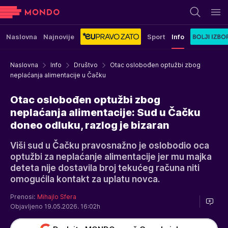
Naslovna
Najnovije
Sport
Info
Naslovna
Info
Društvo
Otac oslobođen optužbi zbog
neplaćanja alimentacije u Čačku
Otac oslobođen optužbi zbog
neplaćanja alimentacije: Sud u Čačku
doneo odluku, razlog je bizaran
Viši sud u Čačku pravosnažno je oslobodio oca
optužbi za neplaćanje alimentacije jer mu majka
deteta nije dostavila broj tekućeg računa niti
omogućila kontakt za uplatu novca.
Prenosi:
Mihajlo Sfera
Objavljeno 19.05.2026. 16:02h