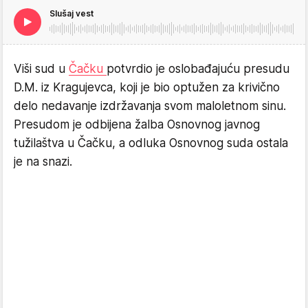
Slušaj vest
Viši sud u
Čačku
potvrdio je oslobađajuću presudu
D.M. iz Kragujevca, koji je bio optužen za krivično
delo nedavanje izdržavanja svom maloletnom sinu.
Presudom je odbijena žalba Osnovnog javnog
tužilaštva u Čačku, a odluka Osnovnog suda ostala
je na snazi.