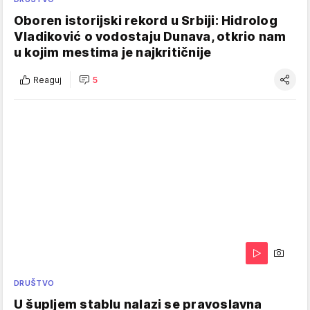
Oboren istorijski rekord u Srbiji: Hidrolog
Vladiković o vodostaju Dunava, otkrio nam
u kojim mestima je najkritičnije
Reaguj
5
DRUŠTVO
U šupljem stablu nalazi se pravoslavna