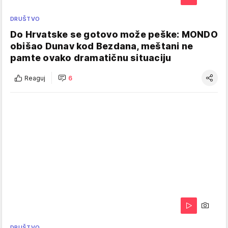
DRUŠTVO
Do Hrvatske se gotovo može peške: MONDO
obišao Dunav kod Bezdana, meštani ne
pamte ovako dramatičnu situaciju
Reaguj
6
DRUŠTVO