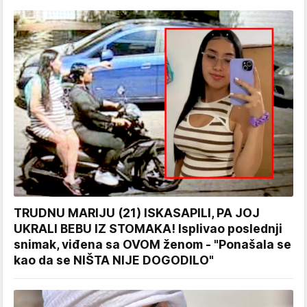
TRUDNU MARIJU (21) ISKASAPILI, PA JOJ
UKRALI BEBU IZ STOMAKA! Isplivao poslednji
snimak, viđena sa OVOM ženom - "Ponašala se
kao da se NIŠTA NIJE DOGODILO"