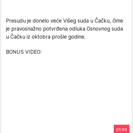
Presudu je donelo veće Višeg suda u Čačku, čime
je pravosnažno potvrđena odluka Osnovnog suda
u Čačku iz oktobra prošle godine.
BONUS VIDEO:
01:00