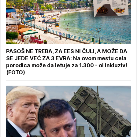
PASOŠ NE TREBA, ZA EES NI ČULI, A MOŽE DA
SE JEDE VEĆ ZA 3 EVRA: Na ovom mestu cela
porodica može da letuje za 1.300 - ol inkluziv!
(FOTO)