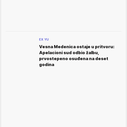
EX YU
Vesna Medenica ostaje u pritvoru:
Apelacioni sud odbio žalbu,
prvostepeno osuđena na deset
godina