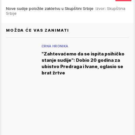
Nove sudije položile zakletvu u Skupštini Srbije
Izvor: Skupština
Srbije
MOŽDA ĆE VAS ZANIMATI
CRNA HRONIKA
"Zahtevaćemo da se ispita psihičko
stanje sudije": Dobio 20 godina za
ubistvo Predraga i Ivane, oglasio se
brat žrtve