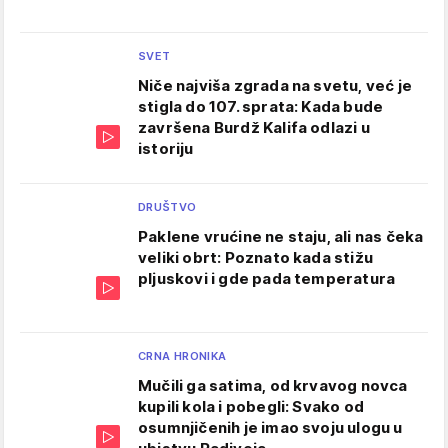
SVET
Niče najviša zgrada na svetu, već je
stigla do 107. sprata: Kada bude
završena Burdž Kalifa odlazi u
istoriju
DRUŠTVO
Paklene vrućine ne staju, ali nas čeka
veliki obrt: Poznato kada stižu
pljuskovi i gde pada temperatura
CRNA HRONIKA
Mučili ga satima, od krvavog novca
kupili kola i pobegli: Svako od
osumnjičenih je imao svoju ulogu u