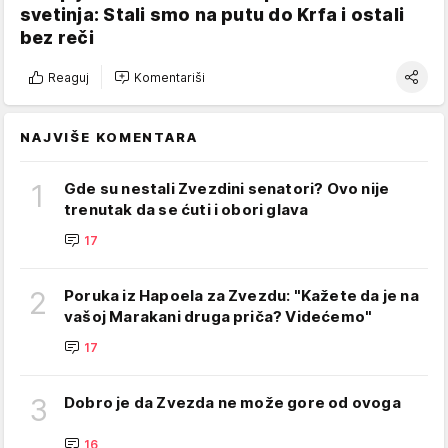
svetinja: Stali smo na putu do Krfa i ostali
bez reči
Reaguj
Komentariši
NAJVIŠE KOMENTARA
1
Gde su nestali Zvezdini senatori? Ovo nije
trenutak da se ćuti i obori glava
17
2
Poruka iz Hapoela za Zvezdu: "Kažete da je na
vašoj Marakani druga priča? Videćemo"
17
3
Dobro je da Zvezda ne može gore od ovoga
16