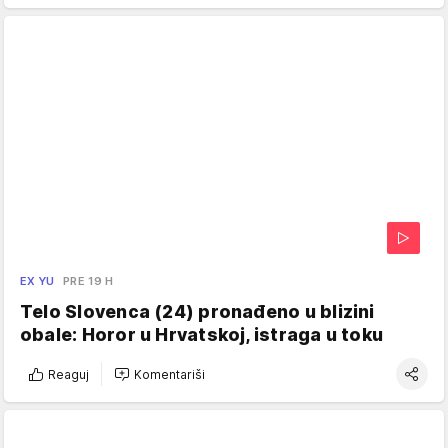
EX YU
PRE 19 H
Telo Slovenca (24) pronađeno u blizini
obale: Horor u Hrvatskoj, istraga u toku
Reaguj
Komentariši