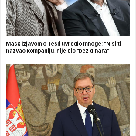
Mask izjavom o Tesli uvredio mnoge: "Nisi ti
nazvao kompaniju, nije bio "bez dinara""