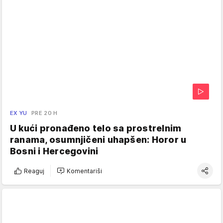
EX YU
PRE 20 H
U kući pronađeno telo sa prostrelnim
ranama, osumnjičeni uhapšen: Horor u
Bosni i Hercegovini
Reaguj
Komentariši