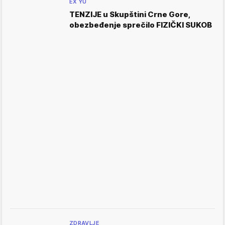
EX YU
TENZIJE u Skupštini Crne Gore,
obezbeđenje sprečilo FIZIČKI SUKOB
ZDRAVLJE