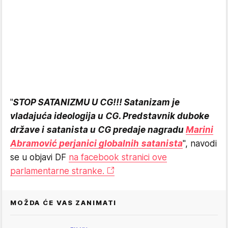
"
STOP SATANIZMU U CG!!! Satanizam je
vladajuća ideologija u CG. Predstavnik duboke
države i satanista u CG predaje nagradu
Marini
Abramović perjanici globalnih satanista
", navodi
se u objavi DF
na facebook stranici ove
parlamentarne stranke.
MOŽDA ĆE VAS ZANIMATI