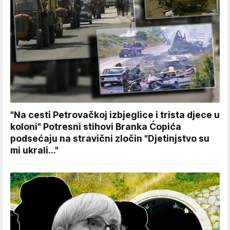
"Na cesti Petrovačkoj izbjeglice i trista djece u
koloni" Potresni stihovi Branka Ćopića
podsećaju na stravični zločin "Djetinjstvo su
mi ukrali..."