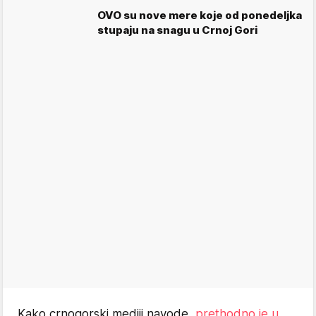
OVO su nove mere koje od ponedeljka
stupaju na snagu u Crnoj Gori
Kako crnogorski mediji navode,
prethodno je u