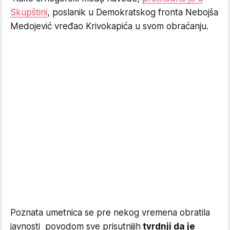
Skupštini
, poslanik u Demokratskog fronta Nebojša
Medojević vređao Krivokapića u svom obraćanju.
Poznata umetnica se pre nekog vremena obratila
javnosti povodom sve prisutnijih
tvrdnji da je