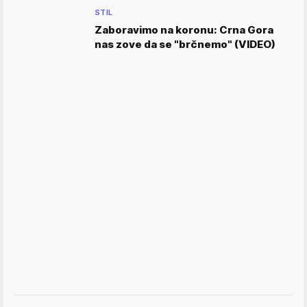
STIL
Zaboravimo na koronu: Crna Gora
nas zove da se "brčnemo" (VIDEO)