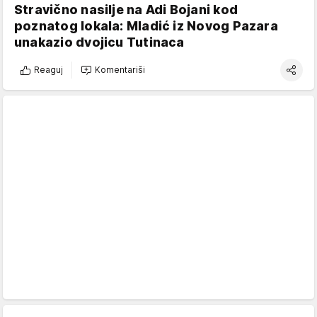
Stravično nasilje na Adi Bojani kod
poznatog lokala: Mladić iz Novog Pazara
unakazio dvojicu Tutinaca
Reaguj
Komentariši