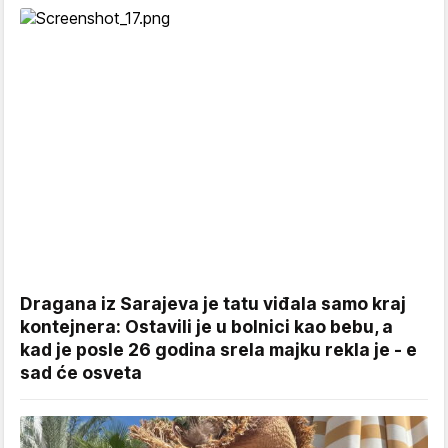
Dragana iz Sarajeva je tatu viđala samo kraj
kontejnera: Ostavili je u bolnici kao bebu, a
kad je posle 26 godina srela majku rekla je - e
sad će osveta