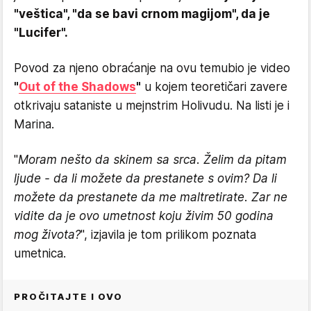
"veštica", "da se bavi crnom magijom", da je
"Lucifer".
Povod za njeno obraćanje na ovu temubio je video
"
Out of the Shadows
"
u kojem teoretičari zavere
otkrivaju sataniste u mejnstrim Holivudu. Na listi je i
Marina.
"
Moram nešto da skinem sa srca. Želim da pitam
ljude - da li možete da prestanete s ovim? Da li
možete da prestanete da me maltretirate. Zar ne
vidite da je ovo umetnost koju živim 50 godina
mog života?
", izjavila je tom prilikom poznata
umetnica.
PROČITAJTE I OVO