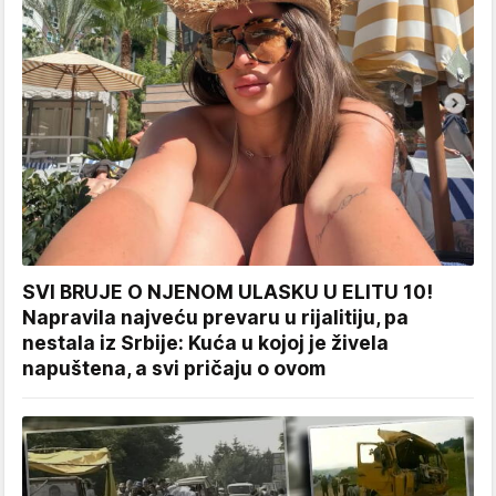
SVI BRUJE O NJENOM ULASKU U ELITU 10!
Napravila najveću prevaru u rijalitiju, pa
nestala iz Srbije: Kuća u kojoj je živela
napuštena, a svi pričaju o ovom