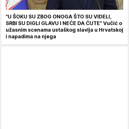
"U ŠOKU SU ZBOG ONOGA ŠTO SU VIDELI,
SRBI SU DIGLI GLAVU I NEĆE DA ĆUTE" Vučić o
užasnim scenama ustaškog slavlja u Hrvatskoj
i napadima na njega