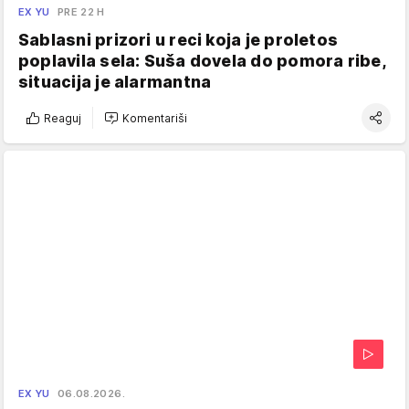
EX YU
PRE 22 H
Sablasni prizori u reci koja je proletos
poplavila sela: Suša dovela do pomora ribe,
situacija je alarmantna
Reaguj
Komentariši
EX YU
06.08.2026.