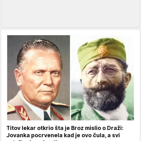
Titov lekar otkrio šta je Broz mislio o Draži:
Jovanka pocrvenela kad je ovo čula, a svi