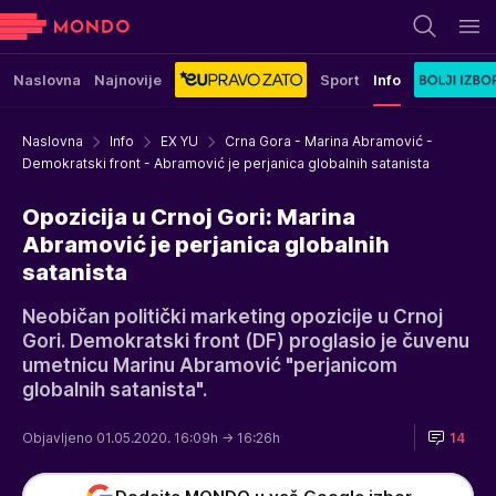
Naslovna
Najnovije
Sport
Info
Naslovna
Info
EX YU
Crna Gora - Marina Abramović -
Demokratski front - Abramović je perjanica globalnih satanista
Opozicija u Crnoj Gori: Marina
Abramović je perjanica globalnih
satanista
Neobičan politički marketing opozicije u Crnoj
Gori. Demokratski front (DF) proglasio je čuvenu
umetnicu Marinu Abramović "perjanicom
globalnih satanista".
Objavljeno 01.05.2020. 16:09h
→ 16:26h
14