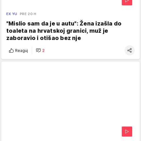
EX YU
PRE 20 H
"Mislio sam da je u autu": Žena izašla do
toaleta na hrvatskoj granici, muž je
zaboravio i otišao bez nje
Reaguj
2