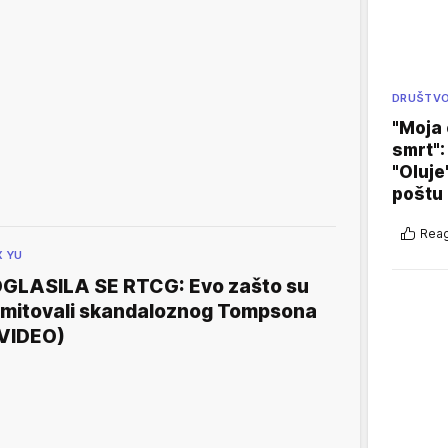
DRUŠTV
"Moja 
smrt":
"Oluje
poštu
Reag
X YU
GLASILA SE RTCG: Evo zašto su
mitovali skandaloznog Tompsona
VIDEO)