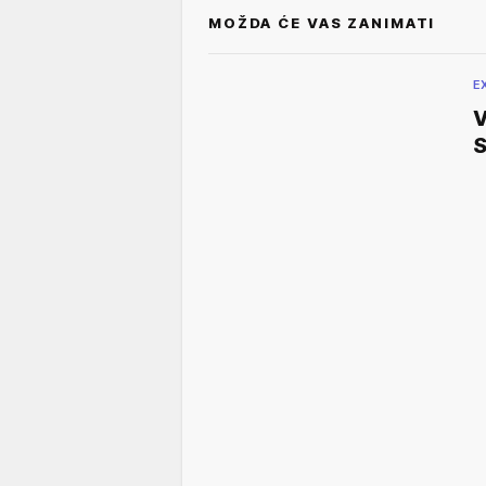
MOŽDA ĆE VAS ZANIMATI
E
V
S