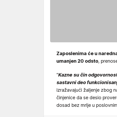
Zaposlenima će u naredna
umanjen 20 odsto
, prenos
“
Kazne su čin odgovornost
sastavni deo funkcionisa
izražavajući žaljenje zbog 
činjenice da se desio prove
dosad bez mrlje u poslovnim