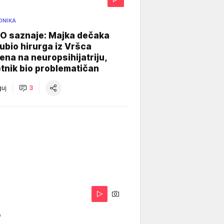
ONIKA
 saznaje: Majka dečaka
e ubio hirurga iz Vršca
na na neuropsihijatriju,
tnik bio problematičan
uj
3
O