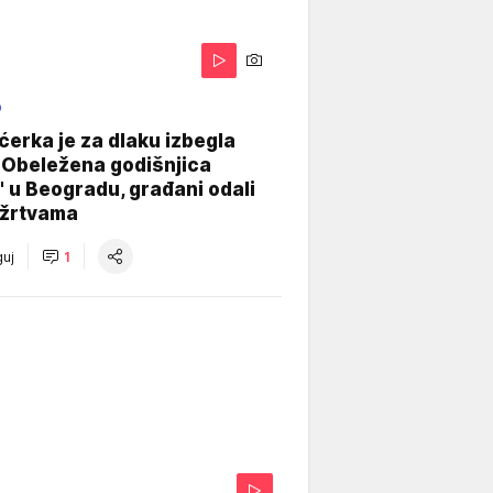
O
ćerka je za dlaku izbegla
 Obeležena godišnjica
" u Beogradu, građani odali
 žrtvama
uj
1