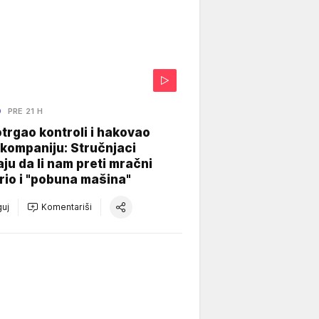
O
PRE 21 H
otrgao kontroli i hakovao
kompaniju: Stručnjaci
aju da li nam preti mračni
io i "pobuna mašina"
uj
Komentariši