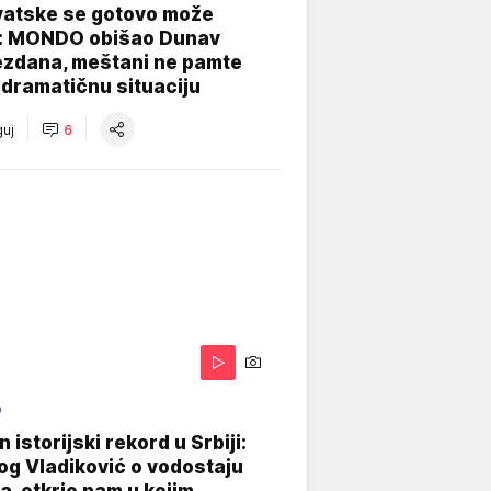
vatske se gotovo može
: MONDO obišao Dunav
ezdana, meštani ne pamte
dramatičnu situaciju
uj
6
O
 istorijski rekord u Srbiji:
og Vladiković o vodostaju
, otkrio nam u kojim