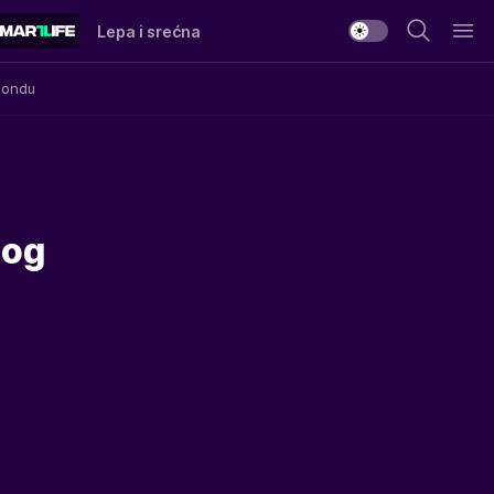
Lepa i srećna
Mondu
bog