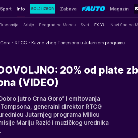
Sport
Info
Zabava
Magazin
Ekonomija
Srbija
Beograd na Mondu
Svet
EX YU
Novi Sad na 
 Gora - RTCG - Kazne zbog Tompsona u Jutarnjem programu
 DOVOLJNO: 20% od plate z
ona (VIDEO)
“Dobro jutro Crna Goro” i emitovanja
Tompsona, generalni direktor RTCG
 urednicu Jutarnjeg programa Milicu
misije Mariju Razić i muzičkog urednika
.