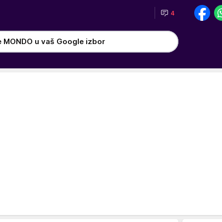
4
e MONDO u vaš Google izbor