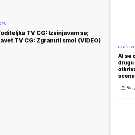
X YU
oditeljka TV CG: Izvinjavam se;
avet TV CG: Zgranuti smo! (VIDEO)
DRUŠTV
AI se 
drugu 
otkriv
scenar
Reag