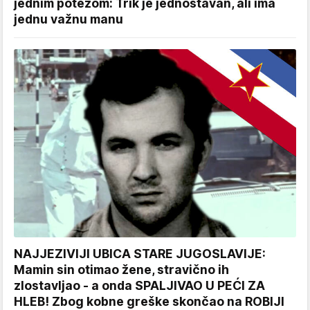
jednim potezom: Trik je jednostavan, ali ima
jednu važnu manu
NAJJEZIVIJI UBICA STARE JUGOSLAVIJE:
Mamin sin otimao žene, stravično ih
zlostavljao - a onda SPALJIVAO U PEĆI ZA
HLEB! Zbog kobne greške skončao na ROBIJI