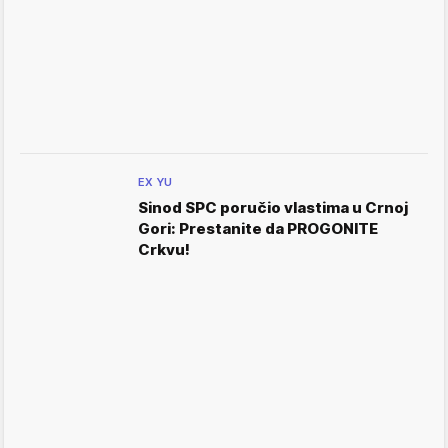
EX YU
Sinod SPC poručio vlastima u Crnoj
Gori: Prestanite da PROGONITE
Crkvu!