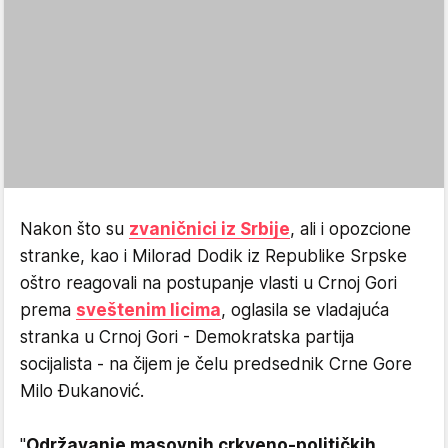
Nakon što su
zvaničnici iz Srbije
, ali i opozcione
stranke, kao i Milorad Dodik iz Republike Srpske
oštro reagovali na postupanje vlasti u Crnoj Gori
prema
sveštenim licima
, oglasila se vladajuća
stranka u Crnoj Gori - Demokratska partija
socijalista - na čijem je čelu predsednik Crne Gore
Milo Đukanović.
"
Održavanje masovnih crkveno-političkih