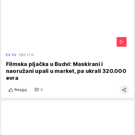
EX YU
PRE 17 H
Filmska pljačka u Budvi: Maskirani i
naoružani upali u market, pa ukrali 320.000
evra
Reaguj
2