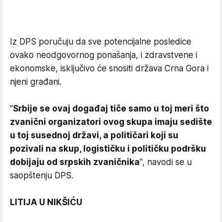
Iz DPS poručuju da sve potencijalne posledice
ovako neodgovornog ponašanja, i zdravstvene i
ekonomske, isključivo će snositi država Crna Gora i
njeni građani.
"
Srbije se ovaj događaj tiče samo u toj meri što
zvanični organizatori ovog skupa imaju sedište
u toj susednoj državi, a političari koji su
pozivali na skup, logističku i političku podršku
dobijaju od srpskih zvaničnika
", navodi se u
saopštenju DPS.
LITIJA U NIKŠIĆU