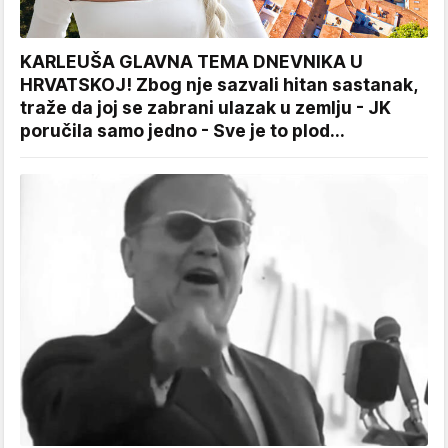
KARLEUŠA GLAVNA TEMA DNEVNIKA U
HRVATSKOJ! Zbog nje sazvali hitan sastanak,
traže da joj se zabrani ulazak u zemlju - JK
poručila samo jedno - Sve je to plod...