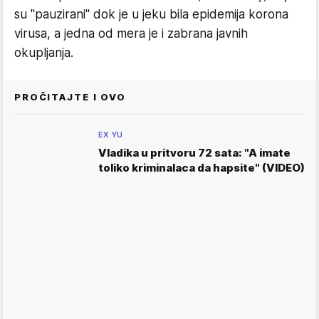
su "pauzirani" dok je u jeku bila epidemija korona
virusa, a jedna od mera je i zabrana javnih
okupljanja.
PROČITAJTE I OVO
EX YU
Vladika u pritvoru 72 sata: "A imate
toliko kriminalaca da hapsite" (VIDEO)