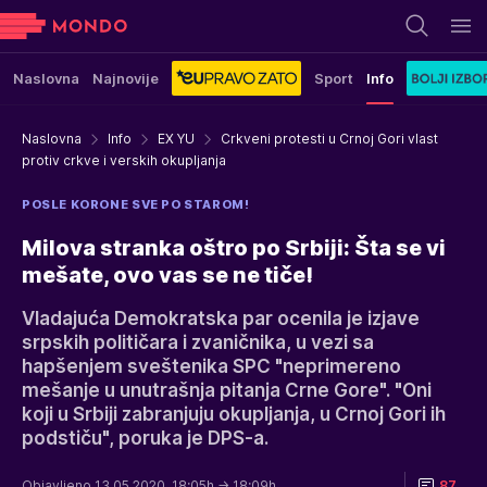
Naslovna
Najnovije
Sport
Info
Naslovna
Info
EX YU
Crkveni protesti u Crnoj Gori vlast
protiv crkve i verskih okupljanja
POSLE KORONE SVE PO STAROM!
Milova stranka oštro po Srbiji: Šta se vi
mešate, ovo vas se ne tiče!
Vladajuća Demokratska par ocenila je izjave
srpskih političara i zvaničnika, u vezi sa
hapšenjem sveštenika SPC "neprimereno
mešanje u unutrašnja pitanja Crne Gore". "Oni
koji u Srbiji zabranjuju okupljanja, u Crnoj Gori ih
podstiču", poruka je DPS-a.
Objavljeno 13.05.2020. 18:05h
→ 18:09h
87