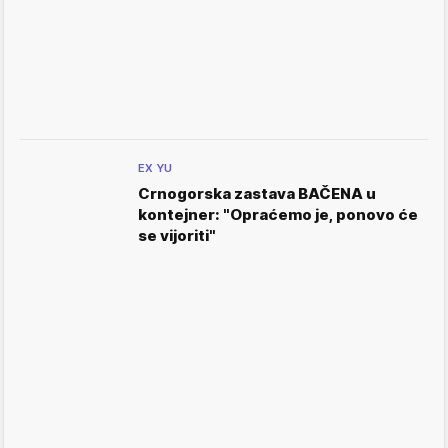
EX YU
Crnogorska zastava BAČENA u
kontejner: "Opraćemo je, ponovo će
se vijoriti"