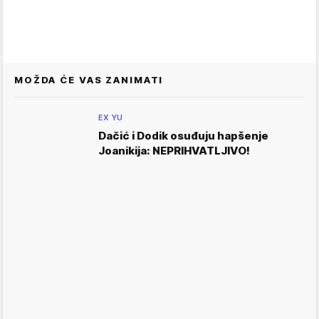
MOŽDA ĆE VAS ZANIMATI
EX YU
Dačić i Dodik osuđuju hapšenje
Joanikija: NEPRIHVATLJIVO!