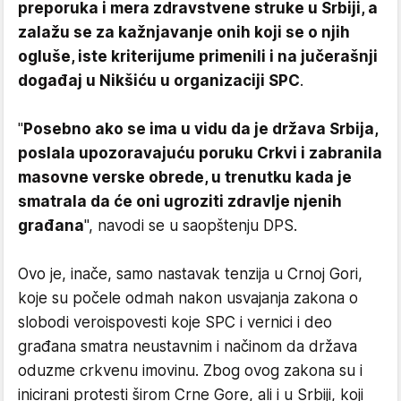
preporuka i mera zdravstvene struke u Srbiji, a
zalažu se za kažnjavanje onih koji se o njih
ogluše, iste kriterijume primenili i na jučerašnji
događaj u Nikšiću u organizaciji SPC
.
"
Posebno ako se ima u vidu da je država Srbija,
poslala upozoravajuću poruku Crkvi i zabranila
masovne verske obrede, u trenutku kada je
smatrala da će oni ugroziti zdravlje njenih
građana
", navodi se u saopštenju DPS.
Ovo je, inače, samo nastavak tenzija u Crnoj Gori,
koje su počele odmah nakon usvajanja zakona o
slobodi veroispovesti koje SPC i vernici i deo
građana smatra neustavnim i načinom da država
oduzme crkvenu imovinu. Zbog ovog zakona su i
inicirani protesti širom Crne Gore, ali i u Srbiji, koji