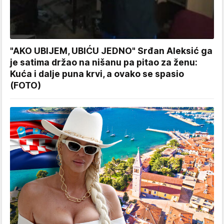
"AKO UBIJEM, UBIĆU JEDNO" Srđan Aleksić ga
je satima držao na nišanu pa pitao za ženu:
Kuća i dalje puna krvi, a ovako se spasio
(FOTO)