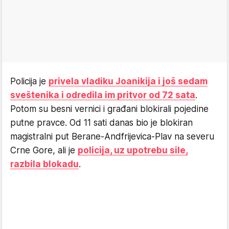
Policija je
privela vladiku Joanikija i još sedam
sveštenika i odredila im pritvor od 72 sata
.
Potom su besni vernici i građani blokirali pojedine
putne pravce. Od 11 sati danas bio je blokiran
magistralni put Berane-Andfrijevica-Plav na severu
Crne Gore, ali je
policija, uz upotrebu sile,
razbila blokadu
.