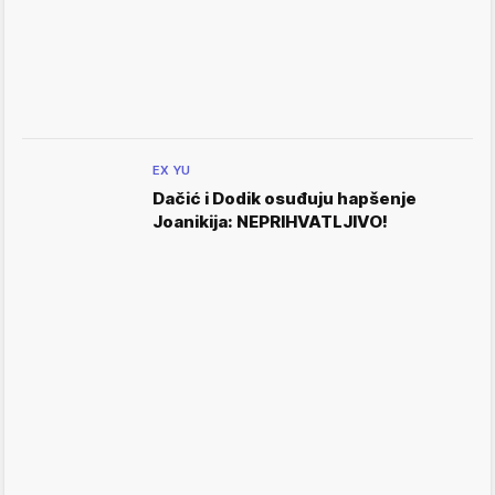
EX YU
Dačić i Dodik osuđuju hapšenje
Joanikija: NEPRIHVATLJIVO!