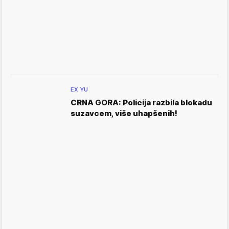
EX YU
CRNA GORA: Policija razbila blokadu
suzavcem, više uhapšenih!