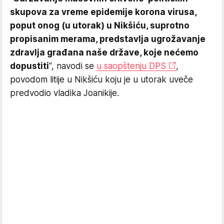
skupova za vreme epidemije korona virusa,
poput onog (u utorak) u Nikšiću, suprotno
propisanim merama, predstavlja ugrožavanje
zdravlja građana naše države, koje nećemo
dopustiti
", navodi se
u saopštenju DPS
,
povodom litije u Nikšiću koju je u utorak uveče
predvodio vladika Joanikije.