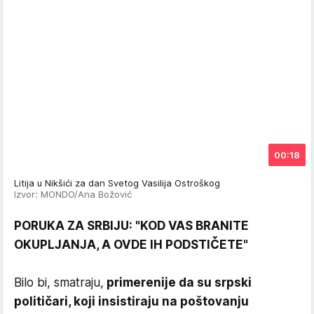
00:18
Litija u Nikšići za dan Svetog Vasilija Ostroškog
Izvor: MONDO/Ana Božović
PORUKA ZA SRBIJU: "KOD VAS BRANITE
OKUPLJANJA, A OVDE IH PODSTIČETE"
Bilo bi, smatraju,
primerenije da su srpski
političari, koji insistiraju na poštovanju