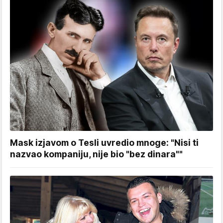
Mask izjavom o Tesli uvredio mnoge: "Nisi ti
nazvao kompaniju, nije bio "bez dinara""