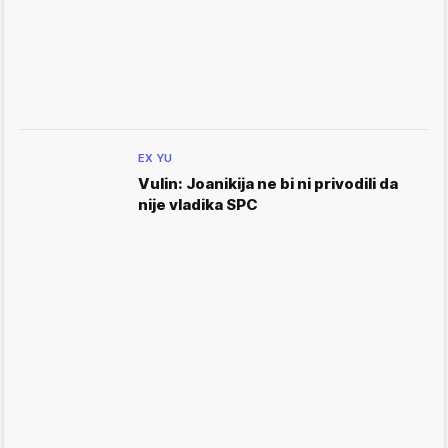
EX YU
Vulin: Joanikija ne bi ni privodili da
nije vladika SPC