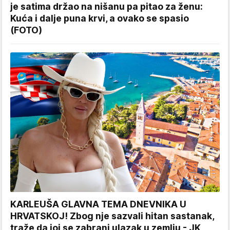
je satima držao na nišanu pa pitao za ženu:
Kuća i dalje puna krvi, a ovako se spasio
(FOTO)
KARLEUŠA GLAVNA TEMA DNEVNIKA U
HRVATSKOJ! Zbog nje sazvali hitan sastanak,
traže da joj se zabrani ulazak u zemlju - JK