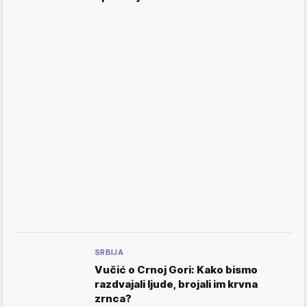
SRBIJA
Vučić o Crnoj Gori: Kako bismo
razdvajali ljude, brojali im krvna
zrnca?