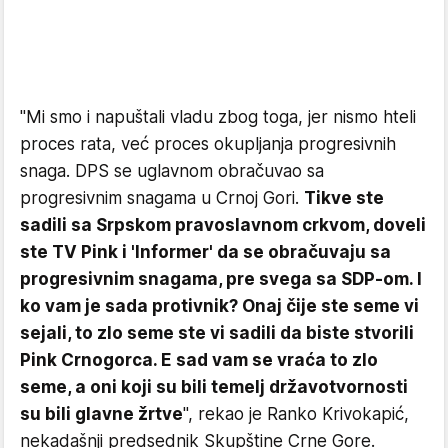
"Mi smo i napuštali vladu zbog toga, jer nismo hteli
proces rata, već proces okupljanja progresivnih
snaga. DPS se uglavnom obračuvao sa
progresivnim snagama u Crnoj Gori.
Tikve ste
sadili sa Srpskom pravoslavnom crkvom, doveli
ste TV Pink i 'Informer' da se obračuvaju sa
progresivnim snagama, pre svega sa SDP-om. I
ko vam je sada protivnik? Onaj čije ste seme vi
sejali, to zlo seme ste vi sadili da biste stvorili
Pink Crnogorca. E sad vam se vraća to zlo
seme, a oni koji su bili temelj državotvornosti
su bili glavne žrtve
", rekao je Ranko Krivokapić,
nekadašnji predsednik Skupštine Crne Gore.