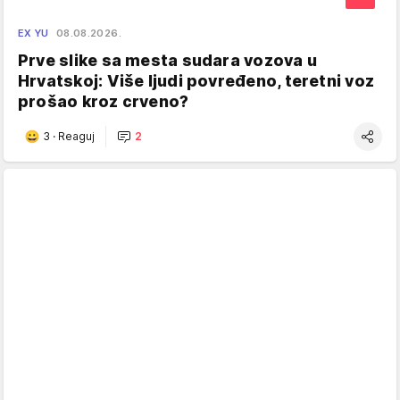
EX YU
08.08.2026.
Prve slike sa mesta sudara vozova u
Hrvatskoj: Više ljudi povređeno, teretni voz
prošao kroz crveno?
3
·
Reaguj
2