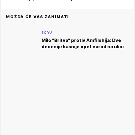
MOŽDA ĆE VAS ZANIMATI
EX YU
Milo "Britva" protiv Amfilohija: Dve
decenije kasnije opet narod na ulici