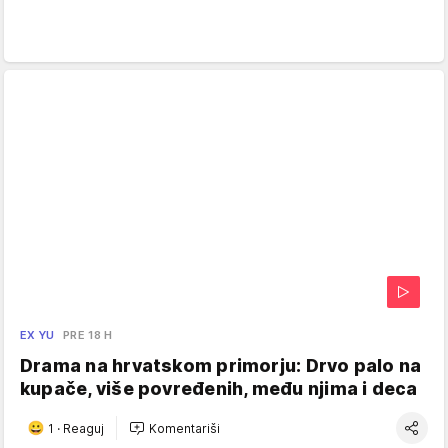
EX YU
PRE 18 H
Drama na hrvatskom primorju: Drvo palo na
kupače, više povređenih, među njima i deca
1
·
Reaguj
Komentariši