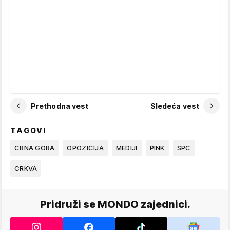
Prethodna vest
Sledeća vest
TAGOVI
CRNA GORA
OPOZICIJA
MEDIJI
PINK
SPC
CRKVA
Pridruži se MONDO zajednici.