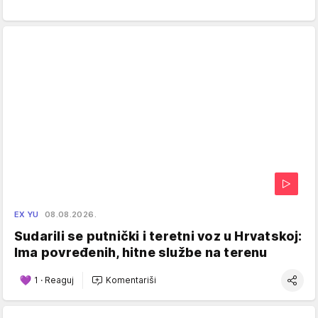
EX YU
08.08.2026.
Sudarili se putnički i teretni voz u Hrvatskoj:
Ima povređenih, hitne službe na terenu
1
·
Reaguj
Komentariši