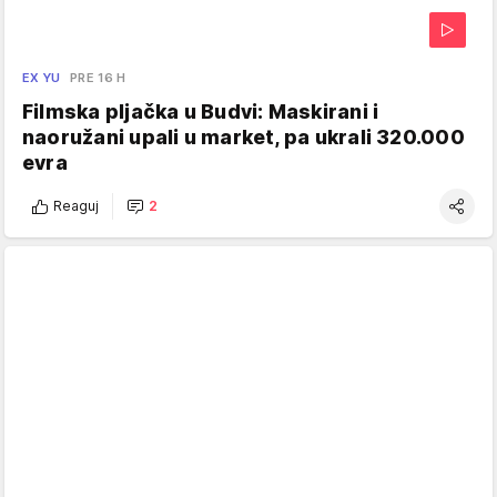
EX YU
PRE 16 H
Filmska pljačka u Budvi: Maskirani i
naoružani upali u market, pa ukrali 320.000
evra
Reaguj
2