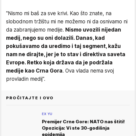
"Nismo mi baš za sve krivi. Kao što znate, na
slobodnom tržištu mi ne možemo ni da osnivamo ni
da zabranjujemo medije.
Nismo uvozili nijedan
medij, nego su oni dolazili. Danas, kad
pokušavamo da uredimo i taj segment, kažu
nam ne dirajte, jer je to stav i direktiva saveta
Evrope. Retko koja država da je podržala
medije kao Crna Gora
. Ova vlada nema svoj
provladin medij".
PROČITAJTE I OVO
EX YU
Premijer Crne Gore: NATO nas štiti!
Opozicija: Vi ste 30-godišnja
epidemija