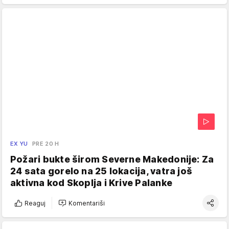
EX YU
PRE 20 H
Požari bukte širom Severne Makedonije: Za
24 sata gorelo na 25 lokacija, vatra još
aktivna kod Skoplja i Krive Palanke
Reaguj
Komentariši