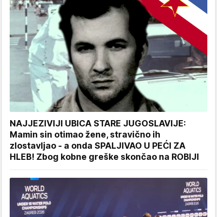
NAJJEZIVIJI UBICA STARE JUGOSLAVIJE:
Mamin sin otimao žene, stravično ih
zlostavljao - a onda SPALJIVAO U PEĆI ZA
HLEB! Zbog kobne greške skončao na ROBIJI