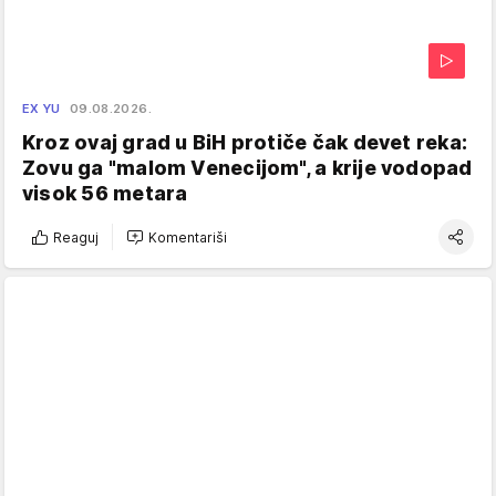
EX YU
09.08.2026.
Kroz ovaj grad u BiH protiče čak devet reka:
Zovu ga "malom Venecijom", a krije vodopad
visok 56 metara
Reaguj
Komentariši