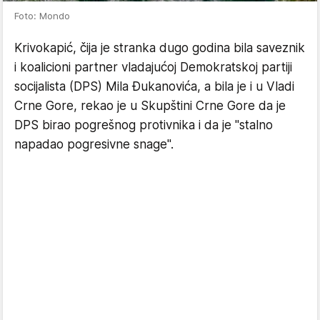
Foto: Mondo
Krivokapić, čija je stranka dugo godina bila saveznik
i koalicioni partner vladajućoj Demokratskoj partiji
socijalista (DPS) Mila Đukanovića, a bila je i u Vladi
Crne Gore, rekao je u Skupštini Crne Gore da je
DPS birao pogrešnog protivnika i da je "stalno
napadao pogresivne snage".