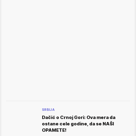
SRBIJA
Dačić o Crnoj Gori: Ova mera da
ostane cele godine, da se NAŠI
OPAMETE!