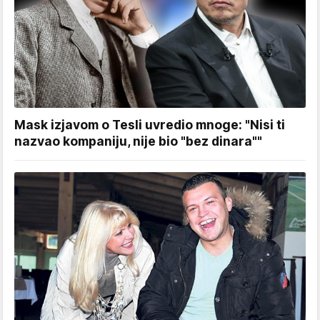
Mask izjavom o Tesli uvredio mnoge: "Nisi ti
nazvao kompaniju, nije bio "bez dinara""