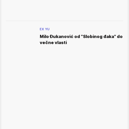
EX YU
Milo Đukanović od "Slobinog đaka" do
večne vlasti