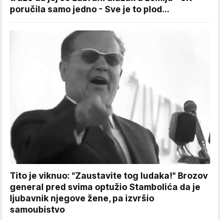
poručila samo jedno - Sve je to plod...
Tito je viknuo: "Zaustavite tog ludaka!" Brozov
general pred svima optužio Stambolića da je
ljubavnik njegove žene, pa izvršio
samoubistvo