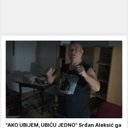
"AKO UBIJEM, UBIĆU JEDNO" Srđan Aleksić ga