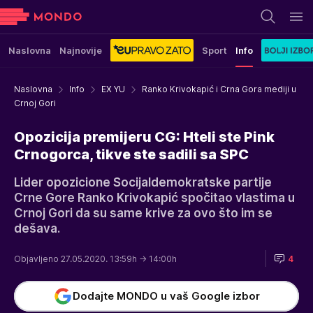
Naslovna
Najnovije
Sport
Info
Naslovna
Info
EX YU
Ranko Krivokapić i Crna Gora mediji u
Crnoj Gori
Opozicija premijeru CG: Hteli ste Pink
Crnogorca, tikve ste sadili sa SPC
Lider opozicione Socijaldemokratske partije
Crne Gore Ranko Krivokapić spočitao vlastima u
Crnoj Gori da su same krive za ovo što im se
dešava.
Objavljeno 27.05.2020. 13:59h
→ 14:00h
4
Dodajte MONDO u vaš Google izbor