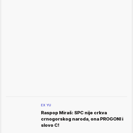
EX YU
Raspop Miraš: SPC nije crkva
crnogorskog naroda, ona PROGONI i
slovo C!