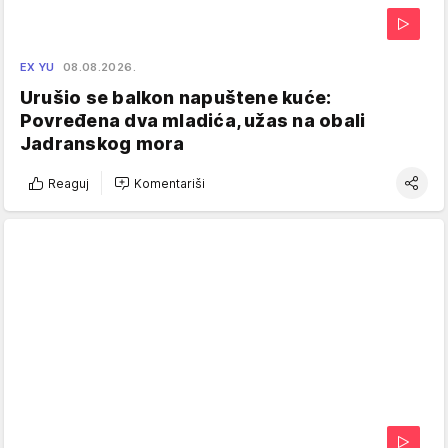
EX YU
08.08.2026.
Urušio se balkon napuštene kuće:
Povređena dva mladića, užas na obali
Jadranskog mora
Reaguj
Komentariši