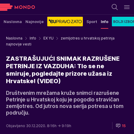
Naslovna
Najnovije
Sport
Info
Naslovna
Info
EX YU
zemljotres u hrvatskoj petrinja
najnovije vesti
ZASTRAŠUJUĆI SNIMAK RAZRUŠENE
PETRINJE IZ VAZDUHA: Tlo se ne
smiruje, pogledajte prizore užasa iz
Hrvatske! (VIDEO)
Društvenim mrežama kruže snimci razrušene
Petrinje u Hrvatskoj koju je pogodio stravičan
zemljotres. Od jutros nova serija potresa u tom
području.
Objavljeno 30.12.2020. 8:16h
→ 9:19h
15