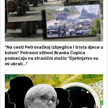
"Na cesti Petrovačkoj izbjeglice i trista djece u
koloni" Potresni stihovi Branka Ćopića
podsećaju na stravični zločin "Djetinjstvo su
mi ukrali..."