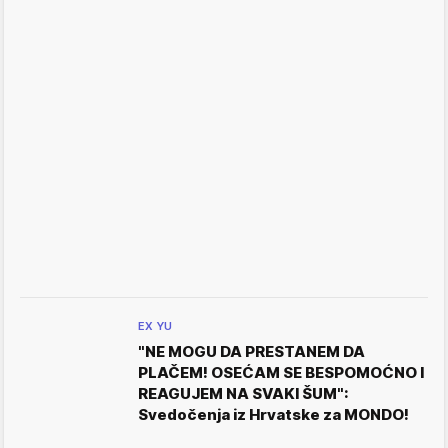
EX YU
"NE MOGU DA PRESTANEM DA
PLAČEM! OSEĆAM SE BESPOMOĆNO I
REAGUJEM NA SVAKI ŠUM":
Svedočenja iz Hrvatske za MONDO!