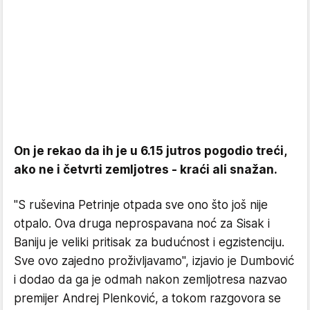
On je rekao da ih je u 6.15 jutros pogodio treći,
ako ne i četvrti zemljotres - kraći ali snažan.
"S ruševina Petrinje otpada sve ono što još nije
otpalo. Ova druga neprospavana noć za Sisak i
Baniju je veliki pritisak za budućnost i egzistenciju.
Sve ovo zajedno proživljavamo", izjavio je Dumbović
i dodao da ga je odmah nakon zemljotresa nazvao
premijer Andrej Plenković, a tokom razgovora se