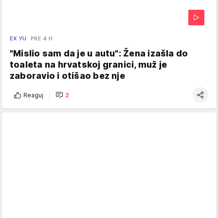
EX YU
PRE 4 H
"Mislio sam da je u autu": Žena izašla do
toaleta na hrvatskoj granici, muž je
zaboravio i otišao bez nje
Reaguj
2