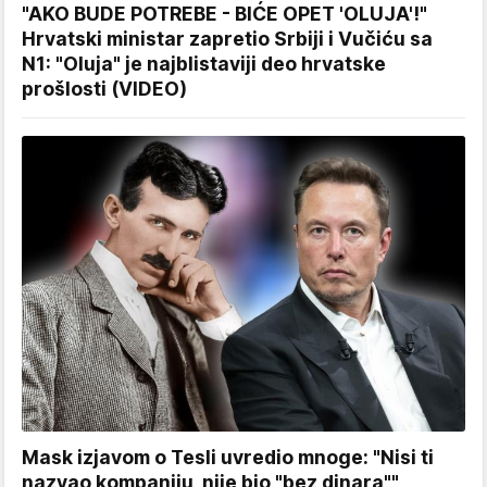
"AKO BUDE POTREBE - BIĆE OPET 'OLUJA'!"
Hrvatski ministar zapretio Srbiji i Vučiću sa
N1: "Oluja" je najblistaviji deo hrvatske
prošlosti (VIDEO)
Mask izjavom o Tesli uvredio mnoge: "Nisi ti
nazvao kompaniju, nije bio "bez dinara""