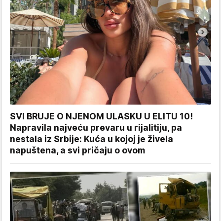
SVI BRUJE O NJENOM ULASKU U ELITU 10!
Napravila najveću prevaru u rijalitiju, pa
nestala iz Srbije: Kuća u kojoj je živela
napuštena, a svi pričaju o ovom