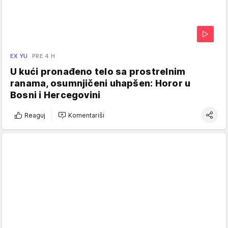
EX YU
PRE 4 H
U kući pronađeno telo sa prostrelnim
ranama, osumnjičeni uhapšen: Horor u
Bosni i Hercegovini
Reaguj
Komentariši