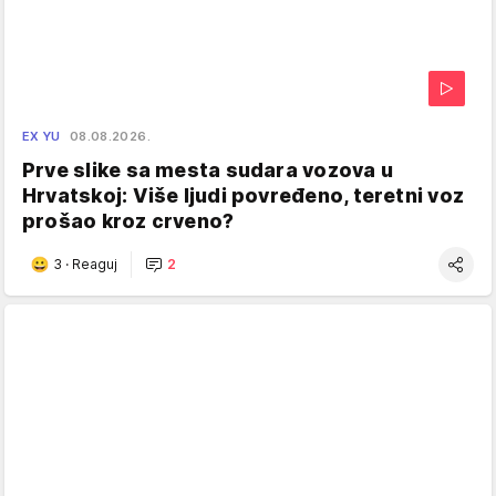
EX YU
08.08.2026.
Prve slike sa mesta sudara vozova u
Hrvatskoj: Više ljudi povređeno, teretni voz
prošao kroz crveno?
3
·
Reaguj
2