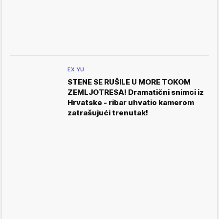
EX YU
STENE SE RUŠILE U MORE TOKOM
ZEMLJOTRESA! Dramatični snimci iz
Hrvatske - ribar uhvatio kamerom
zatrašujući trenutak!