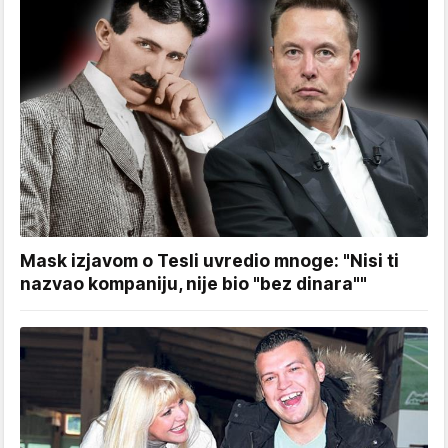
Mask izjavom o Tesli uvredio mnoge: "Nisi ti
nazvao kompaniju, nije bio "bez dinara""