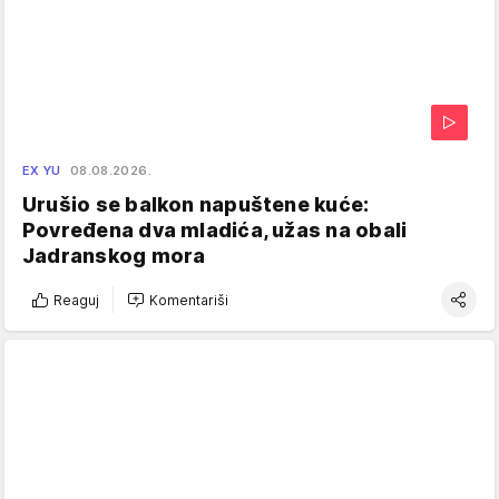
EX YU
08.08.2026.
Urušio se balkon napuštene kuće:
Povređena dva mladića, užas na obali
Jadranskog mora
Reaguj
Komentariši