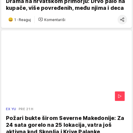
Drama na hrvatskom primorju: Drvo palo na
kupače, više povređenih, među njima i deca
1
·
Reaguj
Komentariši
EX YU
PRE 21 H
Požari bukte širom Severne Makedonije: Za
24 sata gorelo na 25 lokacija, vatra još
aktivna kod Skoplja i Krive Palanke