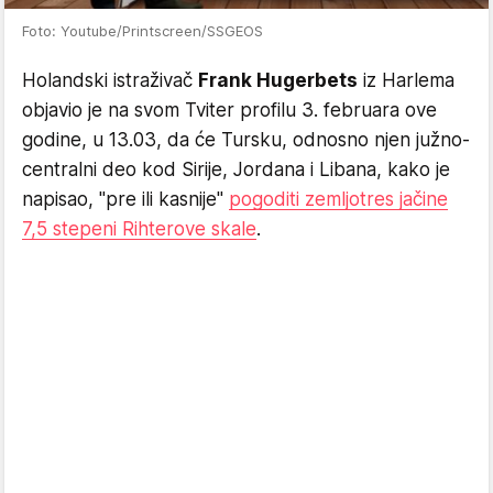
Foto: Youtube/Printscreen/SSGEOS
Holandski istraživač
Frank Hugerbets
iz Harlema
objavio je na svom Tviter profilu 3. februara ove
godine, u 13.03, da će Tursku, odnosno njen južno-
centralni deo kod Sirije, Jordana i Libana, kako je
napisao, "pre ili kasnije"
pogoditi zemljotres jačine
7,5 stepeni Rihterove skale
.