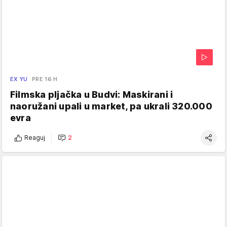
EX YU
PRE 16 H
Filmska pljačka u Budvi: Maskirani i
naoružani upali u market, pa ukrali 320.000
evra
Reaguj
2