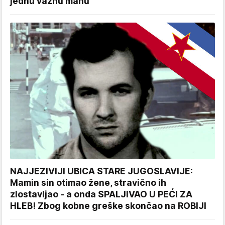
jednu važnu manu
NAJJEZIVIJI UBICA STARE JUGOSLAVIJE:
Mamin sin otimao žene, stravično ih
zlostavljao - a onda SPALJIVAO U PEĆI ZA
HLEB! Zbog kobne greške skončao na ROBIJI