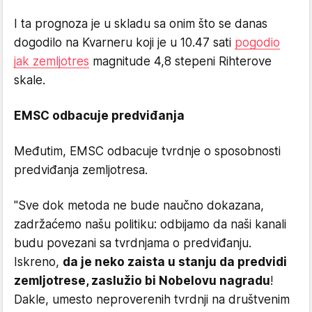
I ta prognoza je u skladu sa onim što se danas
dogodilo na Kvarneru koji je u 10.47 sati
pogodio
jak zemljotres
magnitude 4,8 stepeni Rihterove
skale.
EMSC odbacuje predviđanja
Međutim, EMSC odbacuje tvrdnje o sposobnosti
predviđanja zemljotresa.
"Sve dok metoda ne bude naučno dokazana,
zadržaćemo našu politiku: odbijamo da naši kanali
budu povezani sa tvrdnjama o predviđanju.
Iskreno,
da je neko zaista u stanju da predvidi
zemljotrese, zaslužio bi Nobelovu nagradu
!
Dakle, umesto neproverenih tvrdnji na društvenim