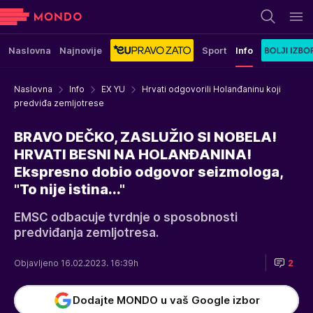
Naslovna
Najnovije
Sport
Info
Naslovna
Info
EX YU
Hrvati odgovorili Holanđaninu koji
predviđa zemljotrese
BRAVO DEČKO, ZASLUŽIO SI NOBELA!
HRVATI BESNI NA HOLANĐANINA!
Ekspresno dobio odgovor seizmologa,
"To nije istina..."
EMSC odbacuje tvrdnje o sposobnosti
predviđanja zemljotresa.
Objavljeno 16.02.2023. 16:39h
2
Dodajte MONDO u vaš Google izbor