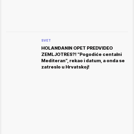
SVET
HOLANĐANIN OPET PREDVIDEO
ZEMLJOTRES?! "Pogodiće centalni
Mediteran", rekao i datum, a onda se
zatreslo u Hrvatskoj!