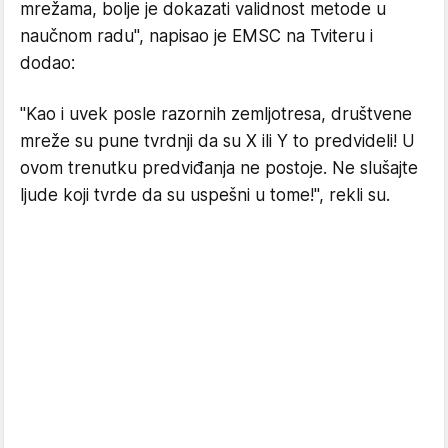
mrežama, bolje je dokazati validnost metode u
naučnom radu", napisao je EMSC na Tviteru i
dodao:
"Kao i uvek posle razornih zemljotresa, društvene
mreže su pune tvrdnji da su X ili Y to predvideli! U
ovom trenutku predviđanja ne postoje. Ne slušajte
ljude koji tvrde da su uspešni u tome!", rekli su.