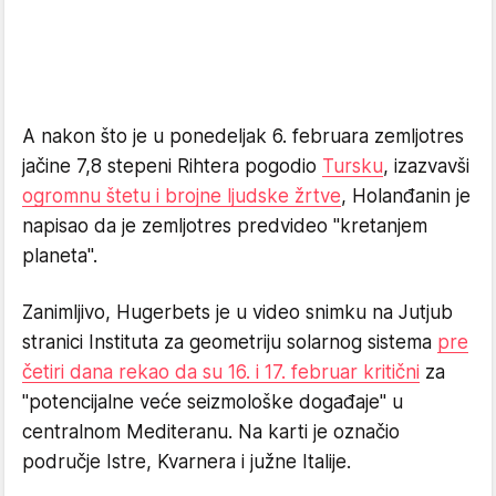
A nakon što je u ponedeljak 6. februara zemljotres
jačine 7,8 stepeni Rihtera pogodio
Tursku
, izazvavši
ogromnu štetu i brojne ljudske žrtve
, Holanđanin je
napisao da je zemljotres predvideo "kretanjem
planeta".
Zanimljivo, Hugerbets je u video snimku na Jutjub
stranici Instituta za geometriju solarnog sistema
pre
četiri dana rekao da su 16. i 17. februar kritični
za
"potencijalne veće seizmološke događaje" u
centralnom Mediteranu. Na karti je označio
područje Istre, Kvarnera i južne Italije.