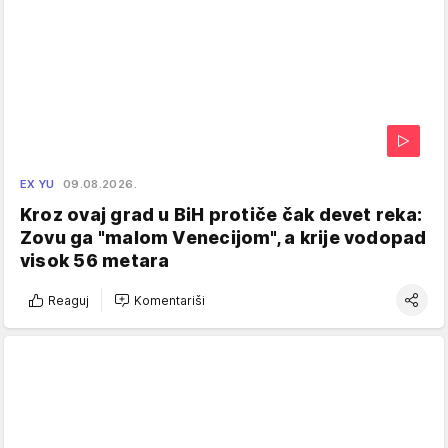
EX YU
09.08.2026.
Kroz ovaj grad u BiH protiče čak devet reka:
Zovu ga "malom Venecijom", a krije vodopad
visok 56 metara
Reaguj
Komentariši