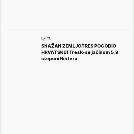
EX YU
SNAŽAN ZEMLJOTRES POGODIO
HRVATSKU! Treslo se jačinom 5,3
stepeni Rihtera