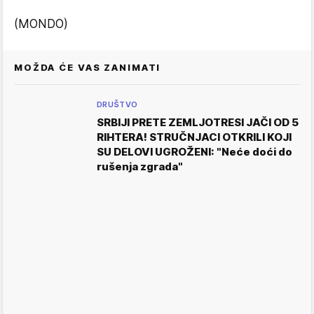
(MONDO)
MOŽDA ĆE VAS ZANIMATI
DRUŠTVO
SRBIJI PRETE ZEMLJOTRESI JAČI OD 5
RIHTERA! STRUČNJACI OTKRILI KOJI
SU DELOVI UGROŽENI: "Neće doći do
rušenja zgrada"