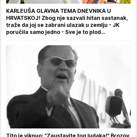
KARLEUŠA GLAVNA TEMA DNEVNIKA U
HRVATSKOJ! Zbog nje sazvali hitan sastanak,
traže da joj se zabrani ulazak u zemlju - JK
poručila samo jedno - Sve je to plod...
Tito je viknuo: "Zaustavite tog ludaka!" Brozov