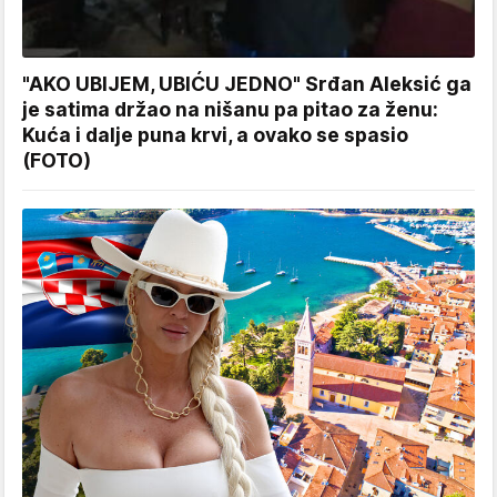
"AKO UBIJEM, UBIĆU JEDNO" Srđan Aleksić ga
je satima držao na nišanu pa pitao za ženu:
Kuća i dalje puna krvi, a ovako se spasio
(FOTO)