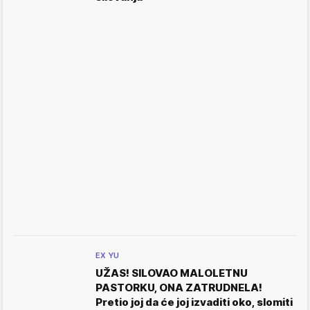
EX YU
UŽAS! SILOVAO MALOLETNU
PASTORKU, ONA ZATRUDNELA!
Pretio joj da će joj izvaditi oko, slomiti