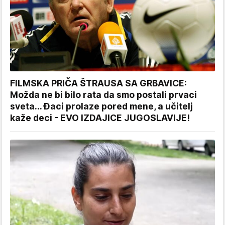
FILMSKA PRIČA ŠTRAUSA SA GRBAVICE:
Možda ne bi bilo rata da smo postali prvaci
sveta... Đaci prolaze pored mene, a učitelj
kaže deci - EVO IZDAJICE JUGOSLAVIJE!