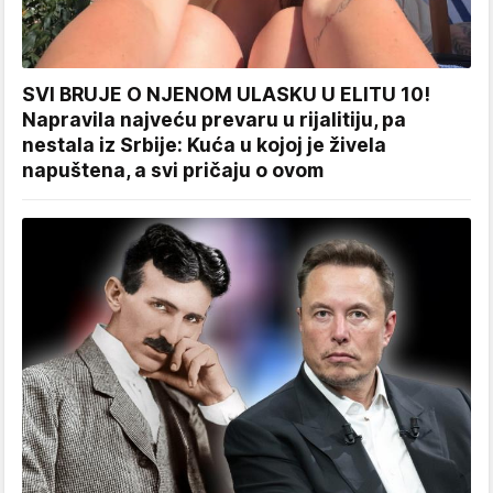
SVI BRUJE O NJENOM ULASKU U ELITU 10!
Napravila najveću prevaru u rijalitiju, pa
nestala iz Srbije: Kuća u kojoj je živela
napuštena, a svi pričaju o ovom