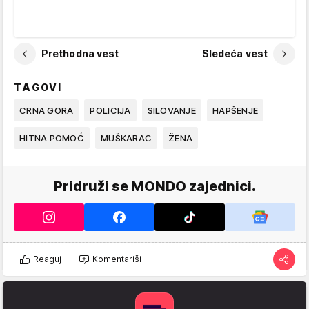
Prethodna vest
Sledeća vest
TAGOVI
CRNA GORA
POLICIJA
SILOVANJE
HAPŠENJE
HITNA POMOĆ
MUŠKARAC
ŽENA
Pridruži se MONDO zajednici.
Reaguj
Komentariši