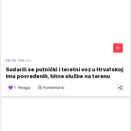
EX YU
PRE 1 H
Sudarili se putnički i teretni voz u Hrvatskoj:
Ima povređenih, hitne službe na terenu
1
·
Reaguj
Komentariši