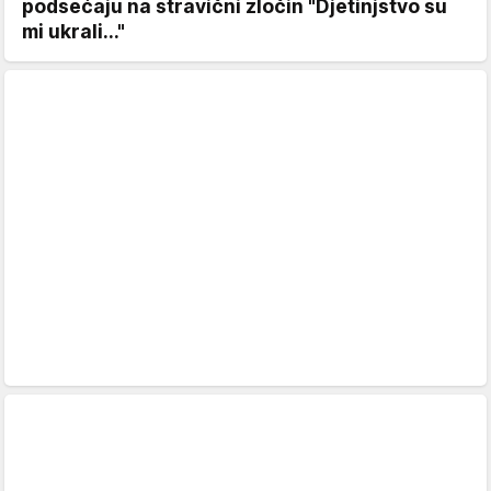
podsećaju na stravični zločin "Djetinjstvo su
mi ukrali..."