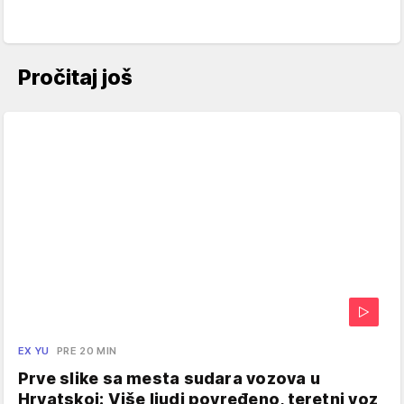
Pročitaj još
EX YU
PRE 20 MIN
Prve slike sa mesta sudara vozova u
Hrvatskoj: Više ljudi povređeno, teretni voz