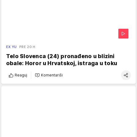
EX YU
PRE 20 H
Telo Slovenca (24) pronađeno u blizini
obale: Horor u Hrvatskoj, istraga u toku
Reaguj
Komentariši