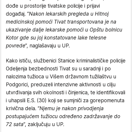
dođe u prostorije tivatske policije i prijavi
događaj. “
Nakon lekarskih pregleda u Hitnoj
medicinskoj pomoći Tivat transportovana je na
ukazivanje dalje lekarske pomoći u Opštu bolnicu
Kotor gde su joj konstatovane lake telesne
povrede
”, naglašavaju u UP.
Kako ističu, službenici Stanice kriminalističke policije
Odeljenja bezbednosti Tivat su u saradnji i po
nalozima tužioca u Višem državnom tužilaštvu u
Podgorici, preduzeli intenzivne aktivnosti u cilju
utvrđivanja svih okolnosti i činjenica, te identifikovali
i uhapsili E.S. (30) koji se sumjniči za gorepomenuta
krivična dela. “
Njemu je nakon privodjenja
postupajućem tužiocu određeno zadržavanje do
72 sata
”, zaključuju u UP.