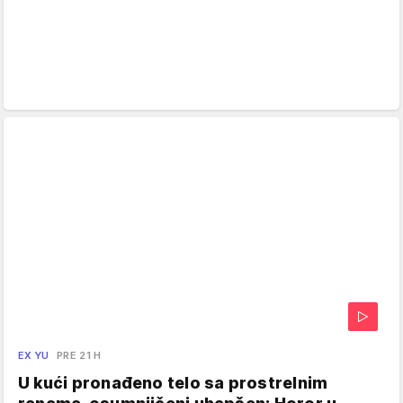
EX YU
PRE 21 H
U kući pronađeno telo sa prostrelnim