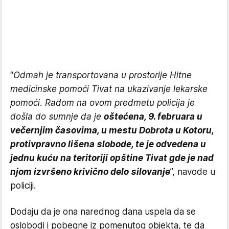
“
Odmah je transportovana u prostorije Hitne
medicinske pomoći Tivat na ukazivanje lekarske
pomoći. Radom na ovom predmetu policija je
došla do sumnje da je
oštećena, 9. februara u
večernjim časovima, u mestu Dobrota u Kotoru,
protivpravno lišena slobode, te je odvedena u
jednu kuću na teritoriji opštine Tivat gde je nad
njom izvršeno krivično delo silovanje
”, navode u
policiji.
Dodaju da je ona narednog dana uspela da se
oslobodi i pobegne iz pomenutog objekta, te da