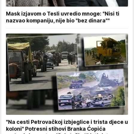
Mask izjavom o Tesli uvredio mnoge: "Nisi ti
nazvao kompaniju, nije bio "bez dinara""
"Na cesti Petrovačkoj izbjeglice i trista djece u
koloni" Potresni stihovi Branka Ćopića