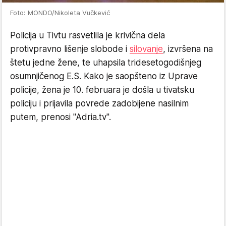
Foto: MONDO/Nikoleta Vučkević
Policija u Tivtu rasvetlila je krivična dela
protivpravno lišenje slobode i
silovanje
, izvršena na
štetu jedne žene, te uhapsila tridesetogodišnjeg
osumnjičenog E.S. Kako je saopšteno iz Uprave
policije, žena je 10. februara je došla u tivatsku
policiju i prijavila povrede zadobijene nasilnim
putem, prenosi "Adria.tv".