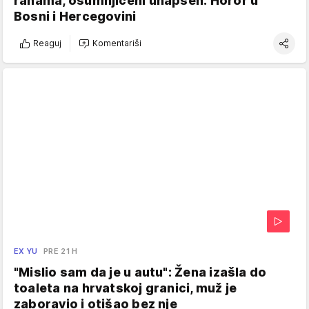
ranama, osumnjičeni uhapšen: Horor u
Bosni i Hercegovini
Reaguj
Komentariši
EX YU
PRE 21 H
"Mislio sam da je u autu": Žena izašla do
toaleta na hrvatskoj granici, muž je
zaboravio i otišao bez nje