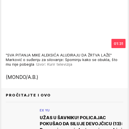
01:31
"SVA PITANJA MIKE ALEKSIĆA ALUDIRAJU DA ŽRTVA LAŽE"
Marković o suđenju za silovanje: Spominju kako se obukla, što
mu nije pobegla
Izvor: Kurir televizija
(MONDO/A.B.)
PROČITAJTE I OVO
EX YU
UŽAS U ŠAVNIKU! POLICAJAC
POKUŠAO DA SILUJE DEVOJČICU (13):