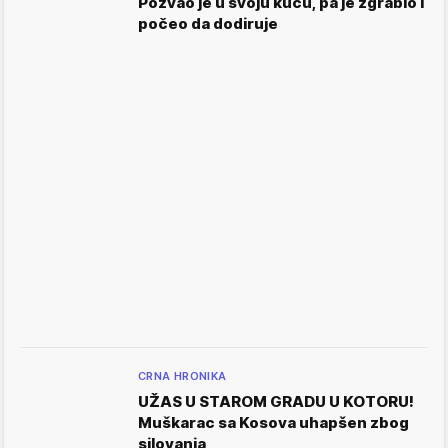
Pozvao je u svoju kuću, pa je zgrabio i
počeo da dodiruje
CRNA HRONIKA
UŽAS U STAROM GRADU U KOTORU!
Muškarac sa Kosova uhapšen zbog
silovanja