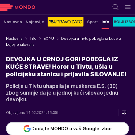
Naslovna
Najnovije
Sport
Info
Naslovna
Info
EX YU
Devojka u Tivtu pobegla iz kuće u
kojoj je silovana
DEVOJKA U CRNOJ GORI POBEGLA IZ
KUĆE STRAVE! Horor u Tivtu, ušla u
policijsku stanicu i prijavila SILOVANJE!
Policija u Tivtu uhapsila je muškarca E.S. (30)
zbog sumnje da je u jednoj kući silovao jednu
devojku.
Objavljeno 14.02.2024. 16:05h
Dodajte MONDO u vaš Google izbor