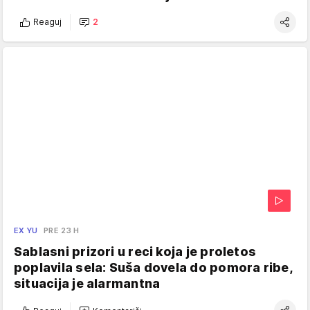
Reaguj
2
EX YU
PRE 23 H
Sablasni prizori u reci koja je proletos
poplavila sela: Suša dovela do pomora ribe,
situacija je alarmantna