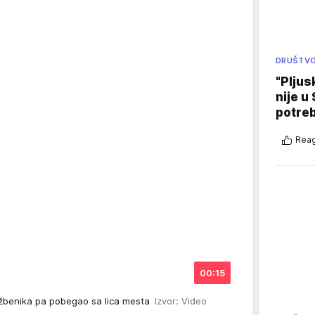
DRUŠTV
"Pljus
nije u 
potre
Reag
00:15
užbenika pa pobegao sa lica mesta
Izvor: Video