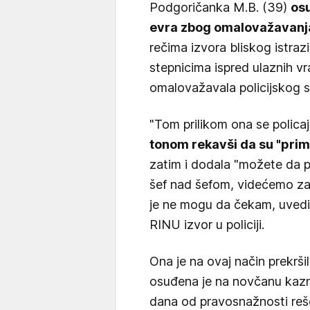
Podgoričanka M.B. (39)
os
evra zbog omalovažavanja 
rečima izvora bliskog istrazi
stepnicima ispred ulaznih v
omalovažavala policijskog s
"Tom prilikom ona se polica
tonom rekavši da su "primi
zatim i dodala "možete da p
šef nad šefom, videćemo za
je ne mogu da čekam, uvedit
RINU izvor u policiji.
Ona je na ovaj način prekrši
osuđena je na novčanu kazn
dana od pravosnažnosti reš