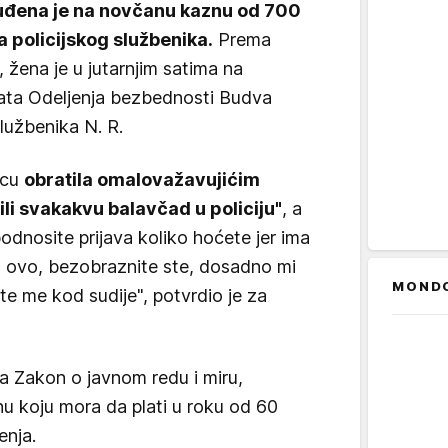
uđena je na novčanu kaznu od 700
policijskog službenika.
Prema
, žena je u jutarnjim satima na
rata Odeljenja bezbednosti Budva
lužbenika N. R.
jcu
obratila omalovažavujićim
li svakakvu balavčad u policiju"
, a
odnosite prijava koliko hoćete jer ima
 ovo, bezobraznite ste, dosadno mi
MOND
e me kod sudije", potvrdio je za
la Zakon o javnom redu i miru,
u koju mora da plati u roku od 60
enja.