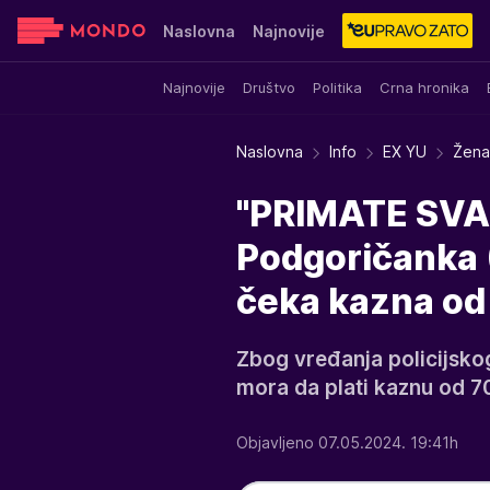
Naslovna
Najnovije
Najnovije
Društvo
Politika
Crna hronika
Sensa
Stvar ukusa
Yumama
Naslovna
Info
EX YU
Žena 
"PRIMATE SVA
Podgoričanka (
čeka kazna od
Zbog vređanja policijsko
mora da plati kaznu od 7
Objavljeno 07.05.2024. 19:41h