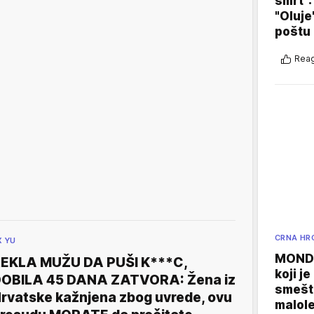
smrt":
"Oluje
poštu
Reag
CRNA HR
X YU
MONDO
EKLA MUŽU DA PUŠI K***C,
koji j
OBILA 45 DANA ZATVORA: Žena iz
smešte
rvatske kažnjena zbog uvrede, ovu
malole