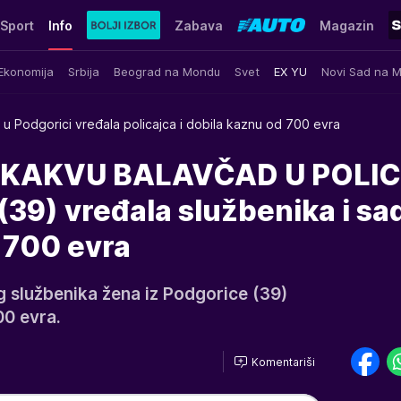
Sport
Info
Zabava
Magazin
Ekonomija
Srbija
Beograd na Mondu
Svet
EX YU
Novi Sad na 
u Podgorici vređala policajca i dobila kaznu od 700 evra
KAKVU BALAVČAD U POLICI
39) vređala službenika i sad
 700 evra
g službenika žena iz Podgorice (39)
00 evra.
Komentariši