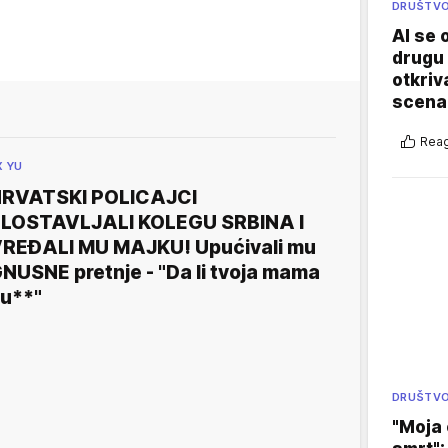
DRUŠTV
AI se 
drugu 
otkriv
scenar
Reag
X YU
RVATSKI POLICAJCI
LOSTAVLJALI KOLEGU SRBINA I
REĐALI MU MAJKU! Upućivali mu
NUSNE pretnje - "Da li tvoja mama
u**"
DRUŠTV
"Moja 