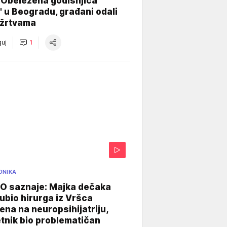
 Obeležena godišnjica
" u Beogradu, građani odali
 žrtvama
uj
1
ONIKA
 saznaje: Majka dečaka
e ubio hirurga iz Vršca
na na neuropsihijatriju,
tnik bio problematičan