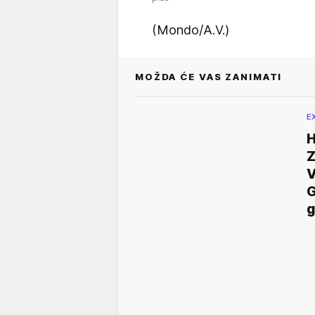
(Mondo/A.V.)
MOŽDA ĆE VAS ZANIMATI
E
H
Z
V
G
g