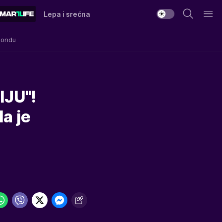
Lepa i srećna
Mondu
JU"!
a je