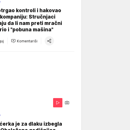
O
otrgao kontroli i hakovao
kompaniju: Stručnjaci
aju da li nam preti mračni
io i "pobuna mašina"
uj
Komentariši
O
ćerka je za dlaku izbegla