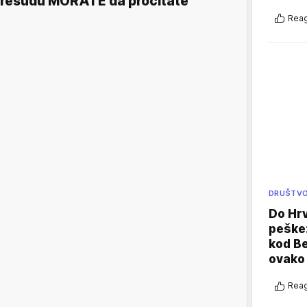
resudu MORATE da pročitate
Reag
DRUŠTV
Do Hr
peške
kod B
ovako 
Reag