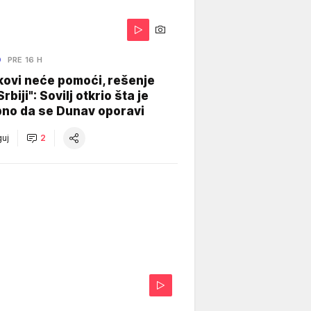
O
PRE 16 H
kovi neće pomoći, rešenje
Srbiji": Sovilj otkrio šta je
bno da se Dunav oporavi
uj
2