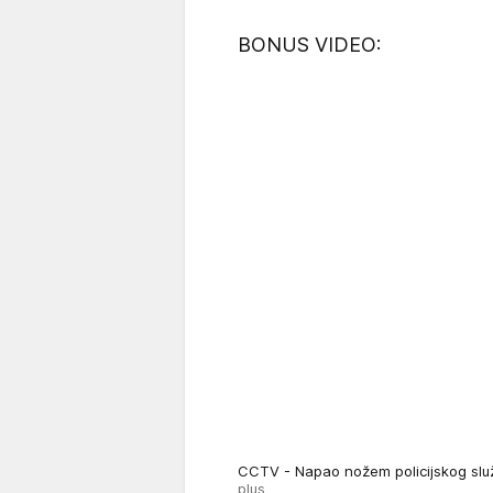
BONUS VIDEO:
CCTV - Napao nožem policijskog sl
plus