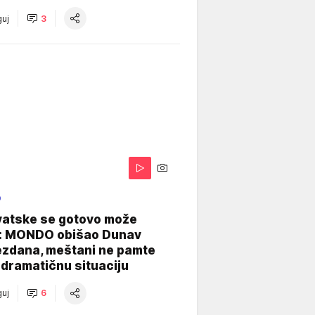
uj
3
O
vatske se gotovo može
: MONDO obišao Dunav
ezdana, meštani ne pamte
dramatičnu situaciju
uj
6